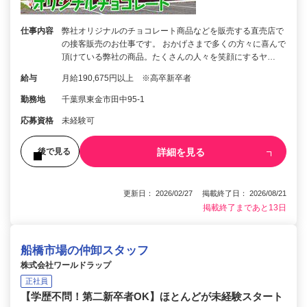
仕事内容
弊社オリジナルのチョコレート商品などを販売する直売店で
の接客販売のお仕事です。 おかげさまで多くの方々に喜んで
頂けている弊社の商品。たくさんの人々を笑顔にするヤ…
給与
月給190,675円以上 ※高卒新卒者
勤務地
千葉県東金市田中95-1
応募資格
未経験可
詳細を見る
後で見る
更新日： 2026/02/27 掲載終了日： 2026/08/21
掲載終了まであと13日
船橋市場の仲卸スタッフ
株式会社ワールドラップ
正社員
【学歴不問！第二新卒者OK】ほとんどが未経験スタート