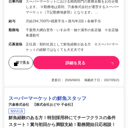
仕事内容
スーパーマーケットにおける精肉部門の業務全般をお任せ致
します。 ※勤務地は原則、宍倉株式会社が運営するスーパー
マーケット（下記勤務地参照）となります。 …
給与
月給294,700円+残業手当＋賞与年2回＋各種手当
勤務地
千葉県大網白里市・いすみ市・袖ケ浦市の各店舗 ※全店舗
車通勤可
応募資格
正社員・契約社員として鮮魚経験がある方 ※スーパーマー
ケットの経験ではなくても大丈夫です
詳細を見る
後で見る
更新日： 2026/06/01 掲載終了日： 2027/05/21
スーパーマーケットの鮮魚スタッフ
宍倉株式会社 【株式会社おどや 子会社】
契約社員
鮮魚経験のある方！特別採用枠にてチーフクラスの条件
スタート！賞与初回から満額支給！勤務開始日応相談！