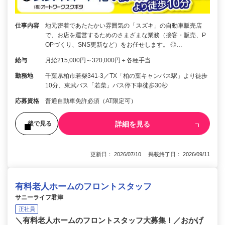
仕事内容
地元密着であたたかい雰囲気の「スズキ」の自動車販売店
で、お店を運営するためのさまざまな業務（接客・販売、P
OPづくり、SNS更新など）をお任せします。 ◎…
給与
月給215,000円～320,000円＋各種手当
勤務地
千葉県柏市若柴341-3／TX「柏の葉キャンパス駅」より徒歩
10分、東武バス「若柴」バス停下車徒歩30秒
応募資格
普通自動車免許必須（AT限定可）
詳細を見る
後で見る
更新日： 2026/07/10 掲載終了日： 2026/09/11
有料老人ホームのフロントスタッフ
サニーライフ君津
正社員
＼有料老人ホームのフロントスタッフ大募集！／おかげ