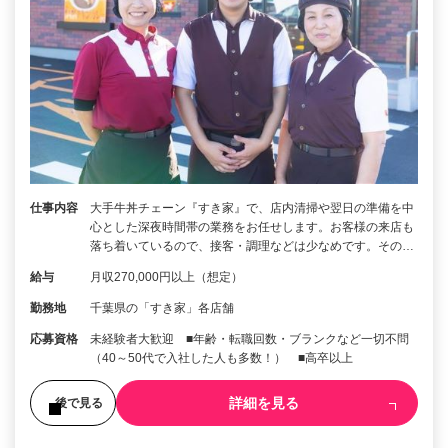
仕事内容
大手牛丼チェーン『すき家』で、店内清掃や翌日の準備を中
心とした深夜時間帯の業務をお任せします。お客様の来店も
落ち着いているので、接客・調理などは少なめです。その…
給与
月収270,000円以上（想定）
勤務地
千葉県の「すき家」各店舗
応募資格
未経験者大歓迎 ■年齢・転職回数・ブランクなど一切不問
（40～50代で入社した人も多数！） ■高卒以上
詳細を見る
後で見る