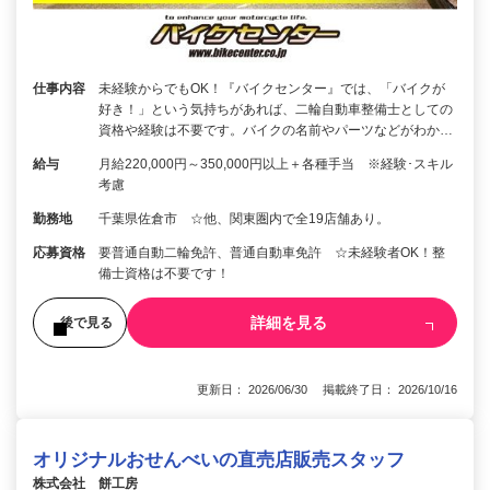
仕事内容
未経験からでもOK！『バイクセンター』では、「バイクが
好き！」という気持ちがあれば、二輪自動車整備士としての
資格や経験は不要です。バイクの名前やパーツなどがわか…
給与
月給220,000円～350,000円以上＋各種手当 ※経験･スキル
考慮
勤務地
千葉県佐倉市 ☆他、関東圏内で全19店舗あり。
応募資格
要普通自動二輪免許、普通自動車免許 ☆未経験者OK！整
備士資格は不要です！
詳細を見る
後で見る
更新日： 2026/06/30 掲載終了日： 2026/10/16
オリジナルおせんべいの直売店販売スタッフ
株式会社 餅工房