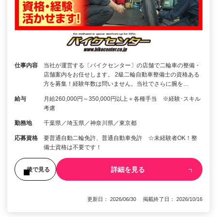
仕事内容
当社が運営する〔バイクセンター〕の店舗で二輪車の整備・
店舗案内をお任せします。 2級二輪自動車整備士の資格ある
方を募集！経験年数は問いません。当社でさらに腕を…
給与
月給260,000円～350,000円以上＋各種手当 ※経験･スキル
考慮
勤務地
千葉県／埼玉県／神奈川県／東京都
応募資格
要普通自動二輪免許、普通自動車免許 ☆未経験者OK！整
備士資格は不要です！
詳細を見る
後で見る
更新日： 2026/06/30 掲載終了日： 2026/10/16