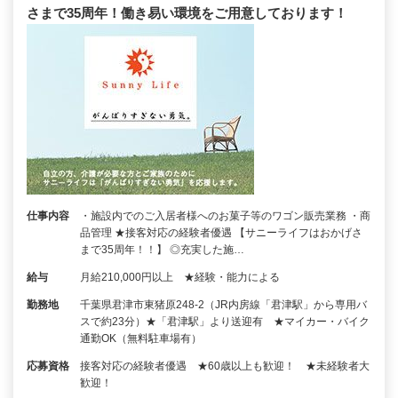
さまで35周年！働き易い環境をご用意しております！
仕事内容
・施設内でのご入居者様へのお菓子等のワゴン販売業務 ・商
品管理 ★接客対応の経験者優遇 【サニーライフはおかげさ
まで35周年！！】 ◎充実した施…
給与
月給210,000円以上 ★経験・能力による
勤務地
千葉県君津市東猪原248-2（JR内房線「君津駅」から専用バ
スで約23分）★「君津駅」より送迎有 ★マイカー・バイク
通勤OK（無料駐車場有）
応募資格
接客対応の経験者優遇 ★60歳以上も歓迎！ ★未経験者大
歓迎！