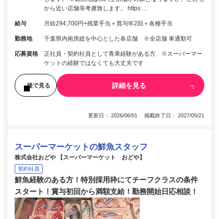
から近い店舗等考慮致します。 https:…
給与
月給294,700円+残業手当＋賞与年2回＋各種手当
勤務地
千葉県内南房総を中心とした各店舗 ※全店舗 車通勤可
応募資格
正社員・契約社員として青果経験がある方 ※スーパーマー
ケットの経験ではなくても大丈夫です
詳細を見る
後で見る
更新日： 2026/06/01 掲載終了日： 2027/05/21
スーパーマーケットの鮮魚スタッフ
株式会社おどや 【スーパーマーケット おどや】
契約社員
鮮魚経験のある方！特別採用枠にてチーフクラスの条件
スタート！賞与初回から満額支給！勤務開始日応相談！