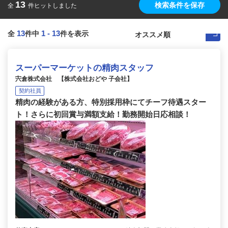
13
検索条件を保存
全
件ヒットしました
13
1
-
13
全
件中
件を表示
スーパーマーケットの精肉スタッフ
宍倉株式会社 【株式会社おどや 子会社】
契約社員
精肉の経験がある方、特別採用枠にてチーフ待遇スター
ト！さらに初回賞与満額支給！勤務開始日応相談！