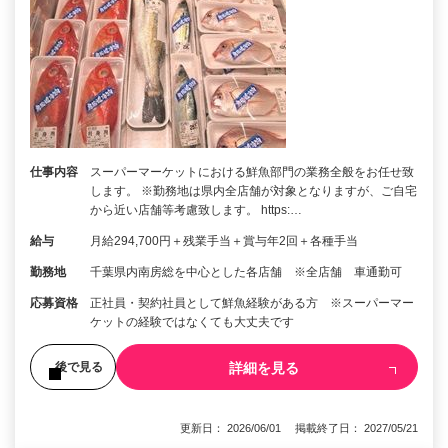
仕事内容
スーパーマーケットにおける鮮魚部門の業務全般をお任せ致
します。 ※勤務地は県内全店舗が対象となりますが、ご自宅
から近い店舗等考慮致します。 https:…
給与
月給294,700円＋残業手当＋賞与年2回＋各種手当
勤務地
千葉県内南房総を中心とした各店舗 ※全店舗 車通勤可
応募資格
正社員・契約社員として鮮魚経験がある方 ※スーパーマー
ケットの経験ではなくても大丈夫です
詳細を見る
後で見る
更新日： 2026/06/01 掲載終了日： 2027/05/21