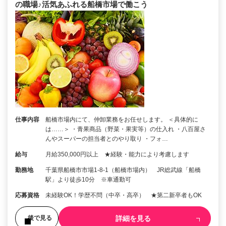
の職場♪活気あふれる船橋市場で働こう
仕事内容
船橋市場内にて、仲卸業務をお任せします。 ＜具体的に
は……＞ ・青果商品（野菜・果実等）の仕入れ ・八百屋さ
んやスーパーの担当者とのやり取り ・フォ…
給与
月給350,000円以上 ★経験・能力により考慮します
勤務地
千葉県船橋市市場1-8-1（船橋市場内） JR総武線「船橋
駅」より徒歩10分 ※車通勤可
応募資格
未経験OK！学歴不問（中卒・高卒） ★第二新卒者もOK
詳細を見る
後で見る