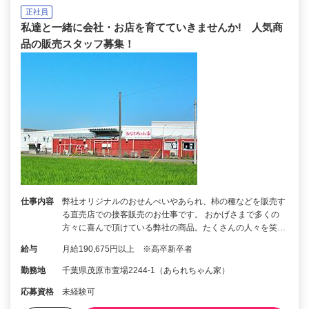
正社員
私達と一緒に会社・お店を育てていきませんか! 人気商
品の販売スタッフ募集！
仕事内容
弊社オリジナルのおせんべいやあられ、柿の種などを販売す
る直売店での接客販売のお仕事です。 おかげさまで多くの
方々に喜んで頂けている弊社の商品。たくさんの人々を笑…
給与
月給190,675円以上 ※高卒新卒者
勤務地
千葉県茂原市萱場2244-1（あられちゃん家）
応募資格
未経験可