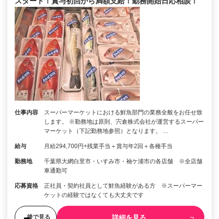
スタート！賞与初回から満額支給！勤務開始日応相談！
仕事内容
スーパーマーケットにおける鮮魚部門の業務全般をお任せ致
します。 ※勤務地は原則、宍倉株式会社が運営するスーパー
マーケット（下記勤務地参照）となります。 …
給与
月給294,700円+残業手当＋賞与年2回＋各種手当
勤務地
千葉県大網白里市・いすみ市・袖ケ浦市の各店舗 ※全店舗
車通勤可
応募資格
正社員・契約社員として鮮魚経験がある方 ※スーパーマー
ケットの経験ではなくても大丈夫です
詳細を見る
後で見る