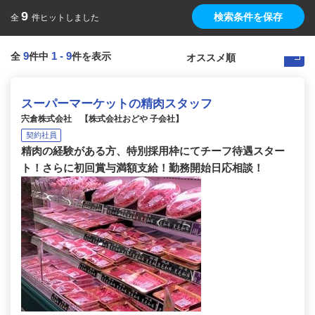
9
検索条件を保存
全
件ヒットしました
9
1
-
9
全
件中
件を表示
スーパーマーケットの精肉スタッフ
宍倉株式会社 【株式会社おどや 子会社】
契約社員
精肉の経験がある方、特別採用枠にてチーフ待遇スター
ト！さらに初回賞与満額支給！勤務開始日応相談！