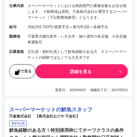
仕事内容
スーパーマーケットにおける精肉部門の業務全般をお任せ致
します。 ※勤務地は原則、宍倉株式会社が運営するスーパー
マーケット（下記勤務地参照）となります。 …
給与
月給294,700円+残業手当＋賞与年2回＋各種手当
勤務地
千葉県大網白里市・いすみ市・袖ケ浦市の各店舗 ※全店舗
車通勤可
応募資格
正社員・契約社員として鮮魚経験がある方 ※スーパーマー
ケットの経験ではなくても大丈夫です
詳細を見る
後で見る
更新日： 2026/06/01 掲載終了日： 2027/05/21
スーパーマーケットの鮮魚スタッフ
宍倉株式会社 【株式会社おどや 子会社】
契約社員
鮮魚経験のある方！特別採用枠にてチーフクラスの条件