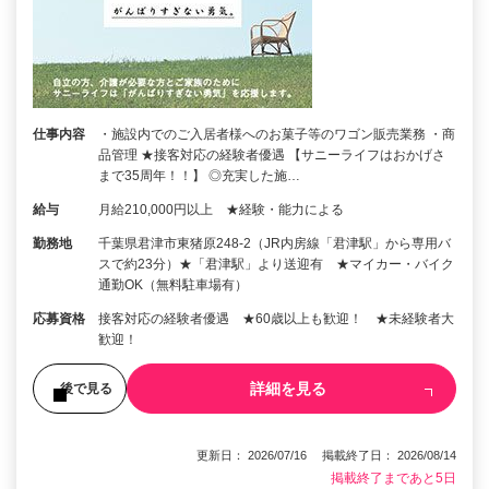
仕事内容
・施設内でのご入居者様へのお菓子等のワゴン販売業務 ・商
品管理 ★接客対応の経験者優遇 【サニーライフはおかげさ
まで35周年！！】 ◎充実した施…
給与
月給210,000円以上 ★経験・能力による
勤務地
千葉県君津市東猪原248-2（JR内房線「君津駅」から専用バ
スで約23分）★「君津駅」より送迎有 ★マイカー・バイク
通勤OK（無料駐車場有）
応募資格
接客対応の経験者優遇 ★60歳以上も歓迎！ ★未経験者大
歓迎！
詳細を見る
後で見る
更新日： 2026/07/16 掲載終了日： 2026/08/14
掲載終了まであと5日