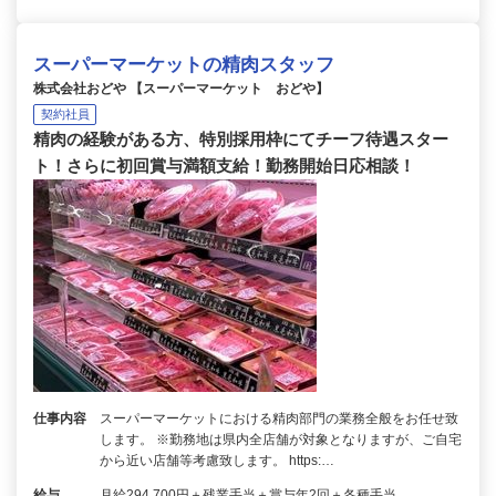
スーパーマーケットの精肉スタッフ
株式会社おどや 【スーパーマーケット おどや】
契約社員
精肉の経験がある方、特別採用枠にてチーフ待遇スター
ト！さらに初回賞与満額支給！勤務開始日応相談！
仕事内容
スーパーマーケットにおける精肉部門の業務全般をお任せ致
します。 ※勤務地は県内全店舗が対象となりますが、ご自宅
から近い店舗等考慮致します。 https:…
給与
月給294,700円＋残業手当＋賞与年2回＋各種手当