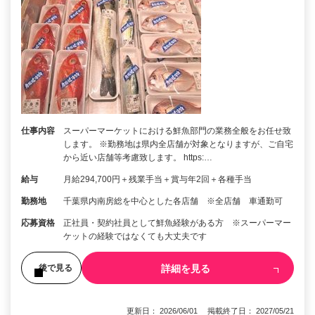
仕事内容
スーパーマーケットにおける鮮魚部門の業務全般をお任せ致
します。 ※勤務地は県内全店舗が対象となりますが、ご自宅
から近い店舗等考慮致します。 https:…
給与
月給294,700円＋残業手当＋賞与年2回＋各種手当
勤務地
千葉県内南房総を中心とした各店舗 ※全店舗 車通勤可
応募資格
正社員・契約社員として鮮魚経験がある方 ※スーパーマー
ケットの経験ではなくても大丈夫です
詳細を見る
後で見る
更新日： 2026/06/01 掲載終了日： 2027/05/21