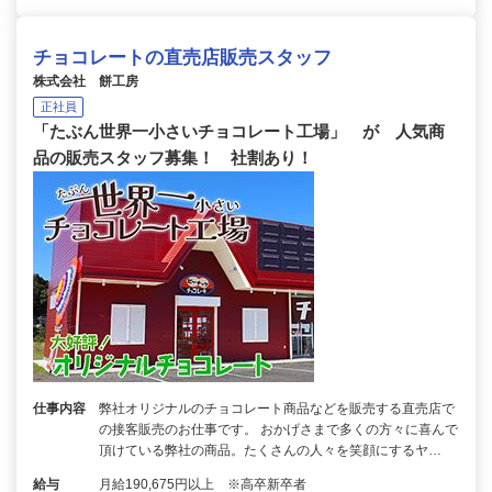
チョコレートの直売店販売スタッフ
株式会社 餅工房
正社員
「たぶん世界一小さいチョコレート工場」 が 人気商
品の販売スタッフ募集！ 社割あり！
仕事内容
弊社オリジナルのチョコレート商品などを販売する直売店で
の接客販売のお仕事です。 おかげさまで多くの方々に喜んで
頂けている弊社の商品。たくさんの人々を笑顔にするヤ…
給与
月給190,675円以上 ※高卒新卒者