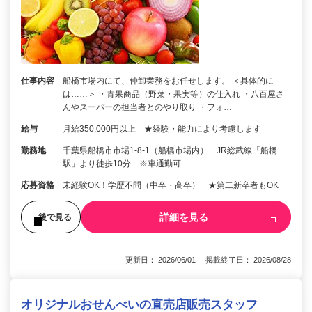
仕事内容
船橋市場内にて、仲卸業務をお任せします。 ＜具体的に
は……＞ ・青果商品（野菜・果実等）の仕入れ ・八百屋さ
んやスーパーの担当者とのやり取り ・フォ…
給与
月給350,000円以上 ★経験・能力により考慮します
勤務地
千葉県船橋市市場1-8-1（船橋市場内） JR総武線「船橋
駅」より徒歩10分 ※車通勤可
応募資格
未経験OK！学歴不問（中卒・高卒） ★第二新卒者もOK
詳細を見る
後で見る
更新日： 2026/06/01 掲載終了日： 2026/08/28
オリジナルおせんべいの直売店販売スタッフ