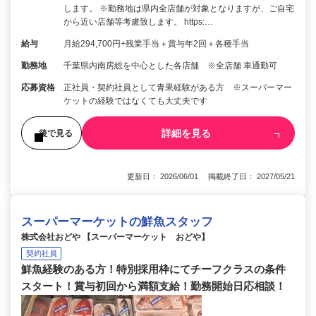
します。 ※勤務地は県内全店舗が対象となりますが、ご自宅
から近い店舗等考慮致します。 https:…
給与
月給294,700円+残業手当＋賞与年2回＋各種手当
勤務地
千葉県内南房総を中心とした各店舗 ※全店舗 車通勤可
応募資格
正社員・契約社員として青果経験がある方 ※スーパーマー
ケットの経験ではなくても大丈夫です
詳細を見る
後で見る
更新日： 2026/06/01 掲載終了日： 2027/05/21
スーパーマーケットの鮮魚スタッフ
株式会社おどや 【スーパーマーケット おどや】
契約社員
鮮魚経験のある方！特別採用枠にてチーフクラスの条件
スタート！賞与初回から満額支給！勤務開始日応相談！