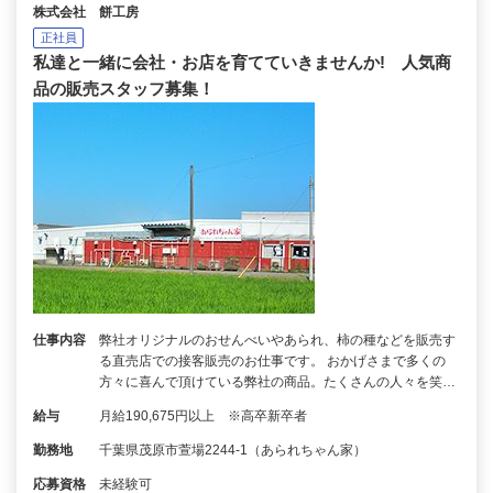
株式会社 餅工房
正社員
私達と一緒に会社・お店を育てていきませんか! 人気商
品の販売スタッフ募集！
仕事内容
弊社オリジナルのおせんべいやあられ、柿の種などを販売す
る直売店での接客販売のお仕事です。 おかげさまで多くの
方々に喜んで頂けている弊社の商品。たくさんの人々を笑…
給与
月給190,675円以上 ※高卒新卒者
勤務地
千葉県茂原市萱場2244-1（あられちゃん家）
応募資格
未経験可