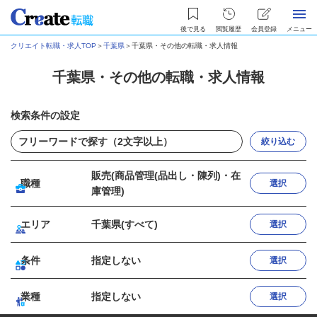
後で見る
閲覧履歴
会員登録
メニュー
クリエイト転職・求人TOP
＞
千葉県
＞
千葉県・その他の転職・求人情報
千葉県・その他の転職・求人情報
検索条件の設定
絞り込む
販売(商品管理(品出し・陳列)・在
職種
選択
庫管理)
エリア
千葉県(すべて)
選択
条件
指定しない
選択
業種
指定しない
選択