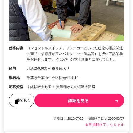
仕事内容
コンセントやスイッチ、ブレーカーといった建物の電設関連
の商品（信頼度が高いパナソニック製品等）を扱い下記業務
をお任せします。 今はやりの物流倉庫とは違って自社…
給与
月給250,000円 ※昇給あり
勤務地
千葉県千葉市中央区祐光4-19-14
応募資格
未経験者大歓迎！ 異業種からの転職大歓迎！
詳細を見る
後で見る
更新日： 2026/07/23 掲載終了日： 2026/08/07
本日掲載終了になります