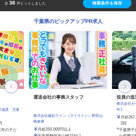
36
検索条件を保存
全
件ヒットしました
千葉県のピックアップPR求人
運送会社の事務スタッフ
役員の送
株式会社セー
6c1
育成課 児童
株式会社麻妃ライン（マイライン）野田山
月給26
崎倉庫
円
2回
月給250,000円以上
葉市の子ど
千葉県千
千葉県野田市山崎2744-1
な範囲で