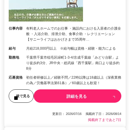
仕事内容
有料老人ホームでのお仕事 ・施設内における入居者の介護全
般 ・入浴介助、排泄介助、食事介助 ・レクリエーション
【サニーライフはおかげさまで35周年…
給与
月給218,000円以上 ※給与幅は資格・経験・能力による
勤務地
千葉県千葉市稲毛区緑町1-3-4/京成千葉線「みどり台駅」よ
り徒歩約3分、JR中央・総武線「西千葉駅」南口より徒歩約
8分
応募資格
初任者研修以上／経験不問／22時以降は18歳以上（深夜業務
の為／労働基準法第61条）／60歳以上も歓迎！
詳細を見る
後で見る
更新日： 2026/07/16 掲載終了日： 2026/08/14
掲載終了まであと7日