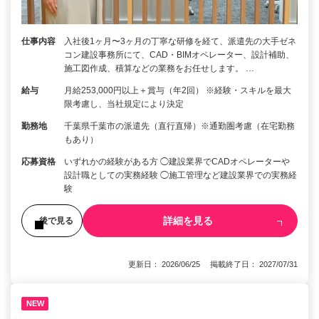
仕事内容
入社後1ヶ月〜3ヶ月の丁寧な研修を経て、派遣先の大手ゼネ
コン建設事務所にて、CAD・BIMオペレーター、設計補助、
施工図作成、積算などの業務をお任せします。 …
給与
月給253,000円以上＋賞与（年2回） ※経験・スキルを最大
限考慮し、当社規定により決定
勤務地
千葉県千葉市の派遣先（直行直帰）※通勤圏考慮（在宅勤務
もあり）
応募資格
いずれかの経験がある方 ◯建設業界でCADオペレーターや
設計職としての実務経験 ◯施工管理など建設業界での実務経
験
詳細を見る
後で見る
更新日： 2026/06/25 掲載終了日： 2027/07/31
NEW