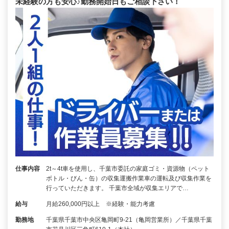
未経験の方も安心♪勤務開始日もご相談下さい！
仕事内容
2t～4t車を使用し、千葉市委託の家庭ゴミ・資源物（ペット
ボトル・びん・缶）の収集運搬作業車の運転及び収集作業を
行っていただきます。 千葉市全域が収集エリアで…
給与
月給260,000円以上 ※経験・能力考慮
勤務地
千葉県千葉市中央区亀岡町9-21（亀岡営業所）／千葉県千葉