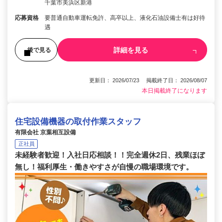
千葉市美浜区新港
応募資格
要普通自動車運転免許、高卒以上、液化石油設備士有は好待
遇
詳細を見る
後で見る
更新日： 2026/07/23 掲載終了日： 2026/08/07
本日掲載終了になります
住宅設備機器の取付作業スタッフ
有限会社 京葉相互設備
正社員
未経験者歓迎！入社日応相談！！完全週休2日、残業ほぼ
無し！福利厚生・働きやすさが自慢の職場環境です。