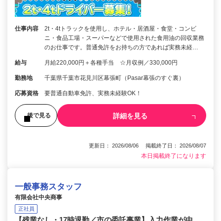
仕事内容
2t・4tトラックを使用し、ホテル・居酒屋・食堂・コンビ
ニ・食品工場・スーパーなどで使用された食用油の回収業務
のお仕事です。普通免許をお持ちの方であれば実務未経…
給与
月給220,000円＋各種手当 ☆月収例／330,000円
勤務地
千葉県千葉市花見川区幕張町（Pasar幕張のすぐ裏）
応募資格
要普通自動車免許、実務未経験OK！
詳細を見る
後で見る
更新日： 2026/08/06 掲載終了日： 2026/08/07
本日掲載終了になります
一般事務スタッフ
有限会社中央商事
正社員
【残業なし・17時退勤／市の委託事業】入力作業が中