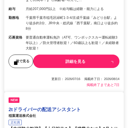
まで35周年！】 ◎高齢者へのいた…
給与
月給207,000円以上 ※給与幅は経験・能力による
勤務地
千葉県千葉市稲毛区緑町1-3-4/京成千葉線「みどり台駅」よ
り徒歩約3分、JR中央・総武線「西千葉駅」南口より徒歩約
8分
応募資格
要普通自動車運転免許（AT可、ワンボックスカー運転経験3
年以上）／防火管理者歓迎！／60歳以上も歓迎！／未経験者
大歓迎！
詳細を見る
後で見る
更新日： 2026/07/16 掲載終了日： 2026/08/14
掲載終了まであと7日
NEW
2tドライバーの配送アシスタント
稲葉運送株式会社
正社員