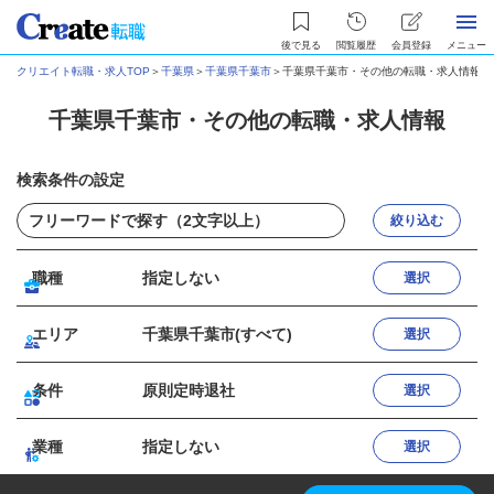
後で見る
閲覧履歴
会員登録
メニュー
クリエイト転職・求人TOP
＞
千葉県
＞
千葉県千葉市
＞
千葉県千葉市・その他の転職・求人情報
千葉県千葉市・その他の転職・求人情報
検索条件の設定
絞り込む
職種
指定しない
選択
エリア
千葉県千葉市(すべて)
選択
条件
原則定時退社
選択
業種
指定しない
選択