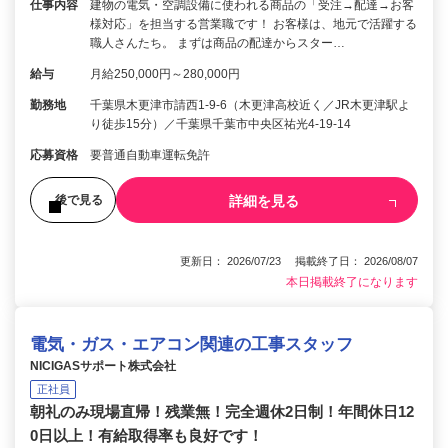
仕事内容
建物の電気・空調設備に使われる商品の「受注→配達→お客
様対応」を担当する営業職です！ お客様は、地元で活躍する
職人さんたち。 まずは商品の配達からスター…
給与
月給250,000円～280,000円
勤務地
千葉県木更津市請西1-9-6（木更津高校近く／JR木更津駅よ
り徒歩15分）／千葉県千葉市中央区祐光4-19-14
応募資格
要普通自動車運転免許
詳細を見る
後で見る
更新日： 2026/07/23 掲載終了日： 2026/08/07
本日掲載終了になります
電気・ガス・エアコン関連の工事スタッフ
NICIGASサポート株式会社
正社員
朝礼のみ現場直帰！残業無！完全週休2日制！年間休日12
0日以上！有給取得率も良好です！