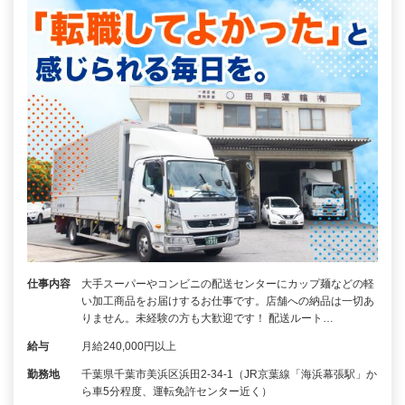
仕事内容
大手スーパーやコンビニの配送センターにカップ麺などの軽
い加工商品をお届けするお仕事です。店舗への納品は一切あ
りません。未経験の方も大歓迎です！ 配送ルート…
給与
月給240,000円以上
勤務地
千葉県千葉市美浜区浜田2-34-1（JR京葉線「海浜幕張駅」か
ら車5分程度、運転免許センター近く）