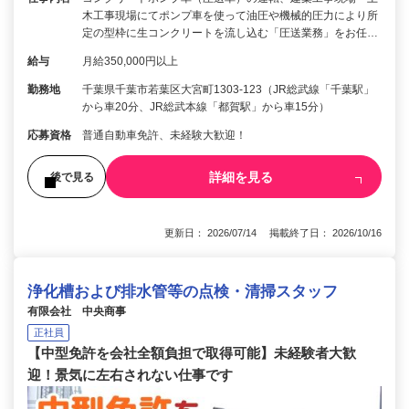
木工事現場にてポンプ車を使って油圧や機械的圧力により所
定の型枠に生コンクリートを流し込む「圧送業務」をお任…
給与
月給350,000円以上
勤務地
千葉県千葉市若葉区大宮町1303-123（JR総武線「千葉駅」
から車20分、JR総武本線「都賀駅」から車15分）
応募資格
普通自動車免許、未経験大歓迎！
詳細を見る
後で見る
更新日： 2026/07/14 掲載終了日： 2026/10/16
浄化槽および排水管等の点検・清掃スタッフ
有限会社 中央商事
正社員
【中型免許を会社全額負担で取得可能】未経験者大歓
迎！景気に左右されない仕事です