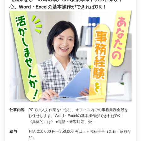
心。Word・Excelの基本操作ができればOK！
仕事内容
PCでの入力作業を中心に、オフィス内での事務業務全般を
お任せします。Word・Excelの基本操作ができればOK！
《具体的には》 ●電話・来客対応、受…
給与
月給 210,000 円～250,000 円以上＋各種手当（皆勤・家族な
ど）