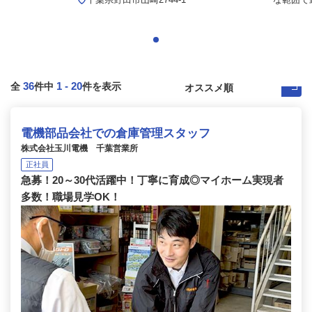
36
1
-
20
全
件中
件を表示
電機部品会社での倉庫管理スタッフ
株式会社玉川電機 千葉営業所
正社員
急募！20～30代活躍中！丁寧に育成◎マイホーム実現者
多数！職場見学OK！