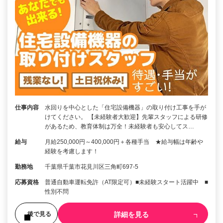
仕事内容
水回りを中心とした「住宅設備機器」の取り付け工事を手が
けてください。 【未経験者大歓迎】先輩スタッフによる研修
があるため、教育体制は万全！未経験者も安心してス…
給与
月給250,000円～400,000円＋各種手当 ★給与幅は年齢や
経験を考慮します！
勤務地
千葉県千葉市花見川区三角町697-5
応募資格
普通自動車運転免許（AT限定可）■未経験スタート活躍中 ■
性別不問
詳細を見る
後で見る