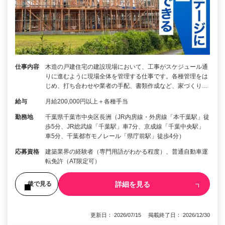
仕事内容
木造の戸建住宅の建設現場において、工事がスケジュール通
りに進むように現場全体を管理する仕事です。各種管理をは
じめ、打ち合わせや業者の手配、書類作成など、家づくり…
給与
月給200,000円以上＋各種手当
勤務地
千葉県千葉市中央区長洲（JR内房線・外房線「本千葉駅」徒
歩5分、JR総武線「千葉駅」車7分、京成線「千葉中央駅」
車5分、千葉都市モノレール「県庁前駅」徒歩4分）
応募資格
建築業界の経験者（専門用語がわかる程度）、普通自動車運
転免許（AT限定可）
詳細を見る
後で見る
更新日： 2026/07/15 掲載終了日： 2026/12/30