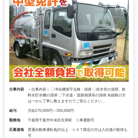
仕事内容
＜仕事内容＞ 〇浄化槽保守点検・清掃 〇排水管の清掃、飲
料水貯水槽の清掃 〇下水道・道路側溝等の清掃 未経験の方
は一から丁寧に教えますのでご安心ください…
給与
月給270,000円～350,000円
勤務地
千葉県千葉市中央区生実町 ☆車通勤可
応募資格
普通自動車運転免許以上 ☆ＡＴ限定の方は入社後の取得も
可