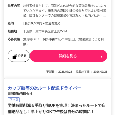
仕事内容
施設警備員として、商業ビルの総合的な警備業務をおこなっ
ていただきます。施設内の巡回や鍵の授受対応および受付業
務、防災センターでの監視業務や電話対応（社内／社外）…
給与
日給19,400円＋交通費支給
勤務地
千葉県千葉市中央区富士見2-3-1
応募資格
無資格OK！ 例外事由2号／18歳以上（警備業法による制
限）
詳細を見る
後で見る
更新日： 2026/07/28 掲載終了日： 2026/09/25
カップ麺等の2tルート配送ドライバー
田岡運輸有限会社
正社員
労働時間削減＆手取り額UPを実現！決まったルートで店
舗納品なし！早上がりOKで午後は自分の時間に！