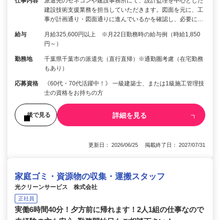
仕事内容
派遣先のゼネコンや建設事務所にて、設計監理を中心とした
建設技術支援業務を担当していただきます。図面を元に、工
事が計画通り・図面通りに進んでいるかを確認し、必要に…
給与
月給325,600円以上 ※月22日勤務時の給与例（時給1,850
円～）
勤務地
千葉県千葉市の派遣先（直行直帰）※通勤圏考慮（在宅勤務
もあり）
応募資格
《60代・70代活躍中！》 一級建築士、または1級施工管理技
士の資格をお持ちの方
詳細を見る
後で見る
更新日： 2026/06/25 掲載終了日： 2027/07/31
家庭ゴミ・資源物の収集・運搬スタッフ
光クリーンサービス 株式会社
正社員
実働6時間40分！夕方前に帰れます！2人1組の仕事なので