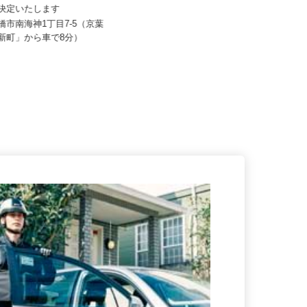
80,000円 ※経験・能力を考
月給247,000円～341,000円以上（固
え決定いたします
定残業代・一律手当...
船橋市南海神1丁目7-5（京葉
千葉県千葉市美浜区新港221-7（JR
俣新町」から車で8分）
京葉線「稲毛海岸」駅から徒...