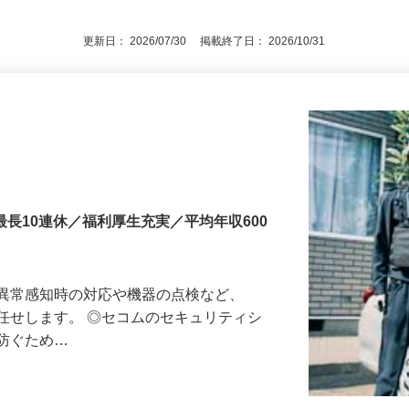
運転免許でもOK） ★学歴不問
更新日： 2026/07/30 掲載終了日： 2026/10/31
最長10連休／福利厚生充実／平均年収600
る異常感知時の対応や機器の点検など、
任せします。 ◎セコムのセキュリティシ
に防ぐため…