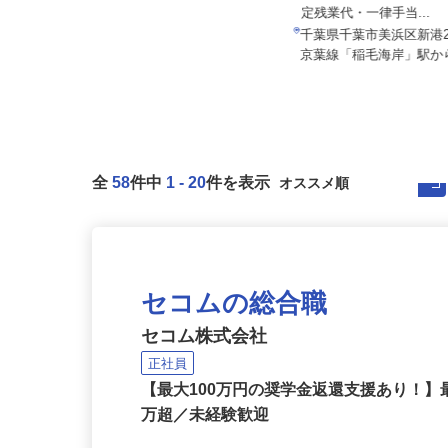
月給180,000円 ※経験・能力を考
月給247,000円～341,
慮のうえ決定いたします
定残業代・一律手当...
千葉県船橋市南海神1丁目7-5（京葉
千葉県千葉市美浜区新港22
線「二俣新町」から車で8分）
京葉線「稲毛海岸」駅から
全
58
件中
1
-
20
件を表示
セコムの総合職
セコム株式会社
正社員
【最大100万円の奨学金返還支援あり！】
万超／未経験歓迎