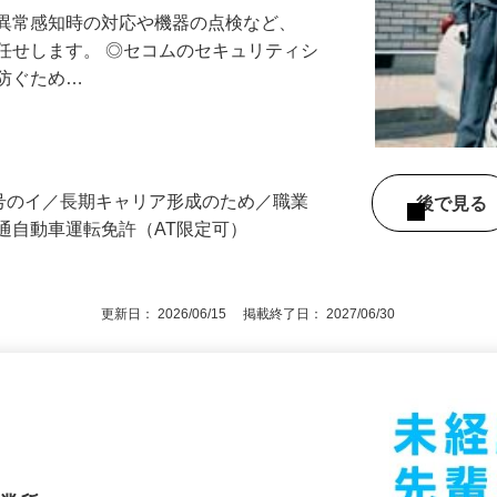
る異常感知時の対応や機器の点検など、
任せします。 ◎セコムのセキュリティシ
に防ぐため…
3号のイ／長期キャリア形成のため／職業
後で見
通自動車運転免許（AT限定可）
更新日： 2026/06/15 掲載終了日： 2027/06/30