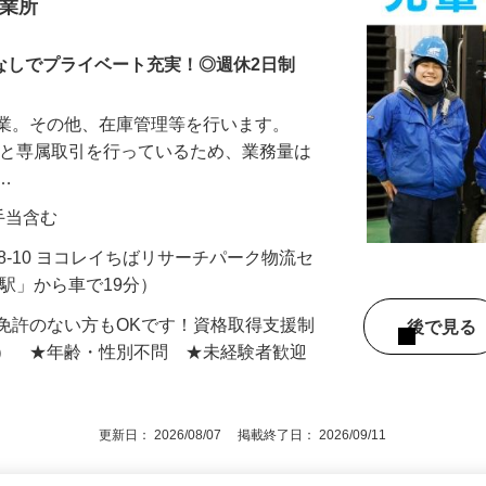
営業所
ぼなしでプライベート充実！◎週休2日制
作業。その他、在庫管理等を行います。
業と専属取引を行っているため、業務量は
直…
律手当含む
8-10 ヨコレイちばリサーチパーク物流セ
街駅」から車で19分）
免許のない方もOKです！資格取得支援制
後で見
。） ★年齢・性別不問 ★未経験者歓迎
更新日： 2026/08/07 掲載終了日： 2026/09/11