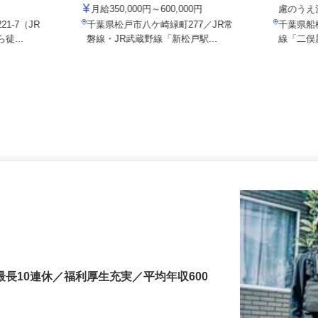
株式会社Lotus
000円以上（固
月給1
月給350,000円～600,000円
慮のう
1-7（JR
千葉県松戸市八ケ崎緑町277／JR常
千葉県
徒...
磐線・JR武蔵野線「新松戸駅...
線「二
最長10連休／福利厚生充実／平均年収600