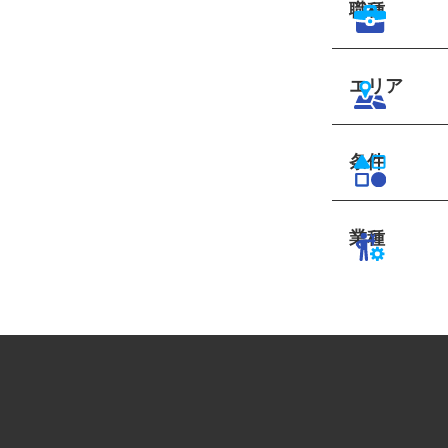
職種
エリア
条件
業種