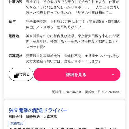
仕事内容
当社では、初心者の方でも安心して始められるよう、仕事が
できるようになるまでしっかりサポート。 一人ひとりに寄り
添った指導を行っているため、「配送の仕事は初めて…
給与
完全出来高制 ※月収25万円以上可！（平日週5日・8時間の
稼働）／＜スポット便平均月収＞フ…
勤務地
神奈川県を中心に都内及び近県、東京都大田区を中心に23区
内・多摩地区、神奈川県・千葉県・埼玉県など都内近郊）<
スポット便>
応募資格
要普通自動車運転免許 ※経験不問 ★営業ナンバーお持ち
の方大歓迎（無い方は、当社がサポートします）
詳細を見る
後で見る
更新日： 2026/07/08 掲載終了日： 2026/10/02
独立開業の配送ドライバー
有限会社 日軽急送 大森本店
業務委託