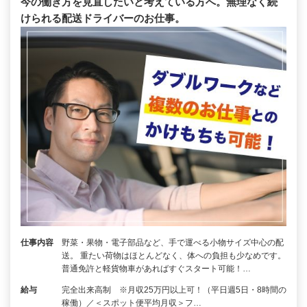
今の働き方を見直したいと考えている方へ。無理なく続
けられる配送ドライバーのお仕事。
仕事内容
野菜・果物・電子部品など、手で運べる小物サイズ中心の配
送。 重たい荷物はほとんどなく、体への負担も少なめです。
普通免許と軽貨物車があればすぐスタート可能！…
給与
完全出来高制 ※月収25万円以上可！（平日週5日・8時間の
稼働）／＜スポット便平均月収＞フ…