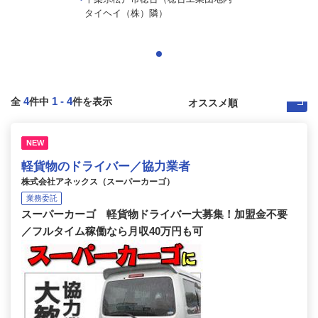
タイヘイ（株）隣）
4
1
-
4
全
件中
件を表示
NEW
軽貨物のドライバー／協力業者
株式会社アネックス（スーパーカーゴ）
業務委託
スーパーカーゴ 軽貨物ドライバー大募集！加盟金不要
／フルタイム稼働なら月収40万円も可