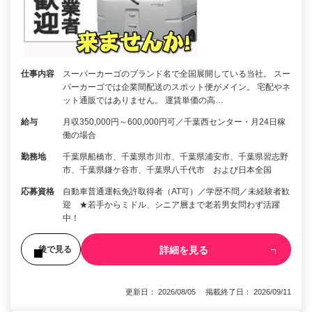
仕事内容
スーパーカーゴのブランド名で全国展開している当社。 スー
パーカーゴでは企業間配送のスポット便がメイン。 宅配やネ
ット通販ではありません。 運賃単価の高…
給与
月収350,000円～600,000円可／千葉西センター・月24日稼
働の場合
勤務地
千葉県船橋市、千葉県市川市、千葉県浦安市、千葉県習志野
市、千葉県鎌ケ谷市、千葉県八千代市 および日本全国
応募資格
自動車普通運転免許取得者（AT可）／学歴不問／未経験者歓
迎 ★若手からミドル、シニア層まで老若男女問わず活躍
中！
詳細を見る
後で見る
更新日： 2026/08/05 掲載終了日： 2026/09/11