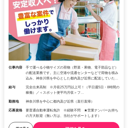
仕事内容
手で運べる小物サイズの荷物（野菜・果物、電子部品など）
の配送業務です。主に空港や流通センターなどで荷物を積み
込み、神奈川県を中心とした都内及び近県に配送していた…
給与
完全出来高制 ※月収25万円以上可！（平日週5日・8時間の
稼働）／＜スポット便平均月収＞フ…
勤務地
神奈川県を中心に都内及び近県（直行直帰）
応募資格
要普通自動車運転免許 ※経験不問 ★営業ナンバーお持ち
の方大歓迎（無い方は、当社がサポートします）