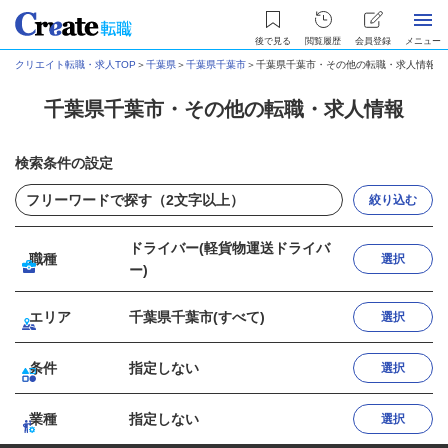
後で見る
閲覧履歴
会員登録
メニュー
クリエイト転職・求人TOP
＞
千葉県
＞
千葉県千葉市
＞
千葉県千葉市・その他の転職・求人情報
千葉県千葉市・その他の転職・求人情報
検索条件の設定
絞り込む
ドライバー(軽貨物運送ドライバ
職種
選択
ー)
エリア
千葉県千葉市(すべて)
選択
条件
指定しない
選択
業種
指定しない
選択