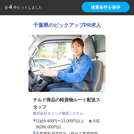
4
検索条件を保存
全
件ヒットしました
千葉県のピックアップPR求人
チルド商品の軽貨物ルート配送ス
タッフ
株式会社タイヘイ物流システム
日給9,400円〜13,000円以上 ★月収
例280,000円以...
千葉県松戸市稔台（稔台工業団地内