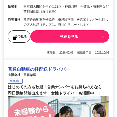
勤務地
東京都大田区を中心に23区・神奈川県・千葉県・埼玉県など
首都圏近郊（直行直帰）
応募資格
要普通自動車運転免許 ※経験不問 ★営業ナンバーお持ち
の方大歓迎（無い方は、当社がサポートします）
詳細を見る
後で見る
更新日： 2026/07/08 掲載終了日： 2026/10/02
普通自動車の軽配送ドライバー
有限会社 日軽急送
業務委託
はじめての方も歓迎！営業ナンバーをお持ちの方なら、
即日勤務開始出来ます！女性ドライバーも活躍中！！