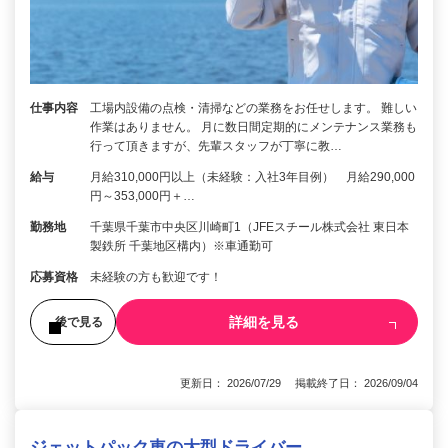
仕事内容
工場内設備の点検・清掃などの業務をお任せします。 難しい
作業はありません。 月に数日間定期的にメンテナンス業務も
行って頂きますが、先輩スタッフが丁寧に教…
給与
月給310,000円以上（未経験：入社3年目例） 月給290,000
円～353,000円＋…
勤務地
千葉県千葉市中央区川崎町1（JFEスチール株式会社 東日本
製鉄所 千葉地区構内）※車通勤可
応募資格
未経験の方も歓迎です！
詳細を見る
後で見る
更新日： 2026/07/29 掲載終了日： 2026/09/04
ジェットパック車の大型ドライバー