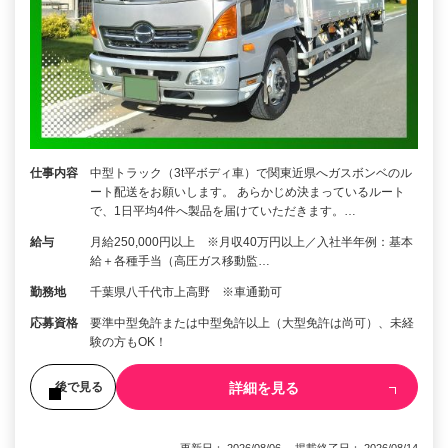
仕事内容
中型トラック（3t平ボディ車）で関東近県へガスボンベのル
ート配送をお願いします。 あらかじめ決まっているルート
で、1日平均4件へ製品を届けていただきます。…
給与
月給250,000円以上 ※月収40万円以上／入社半年例：基本
給＋各種手当（高圧ガス移動監…
勤務地
千葉県八千代市上高野 ※車通勤可
応募資格
要準中型免許または中型免許以上（大型免許は尚可）、未経
験の方もOK！
詳細を見る
後で見る