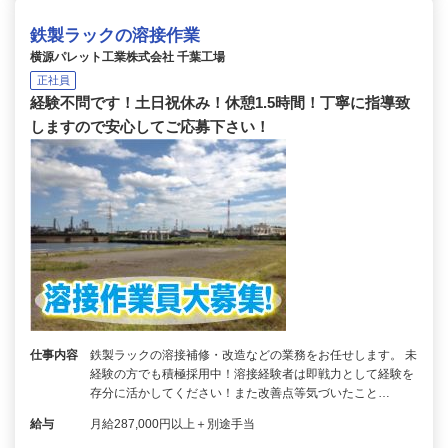
鉄製ラックの溶接作業
横源パレット工業株式会社 千葉工場
正社員
経験不問です！土日祝休み！休憩1.5時間！丁寧に指導致
しますので安心してご応募下さい！
仕事内容
鉄製ラックの溶接補修・改造などの業務をお任せします。 未
経験の方でも積極採用中！溶接経験者は即戦力として経験を
存分に活かしてください！また改善点等気づいたこと…
給与
月給287,000円以上＋別途手当