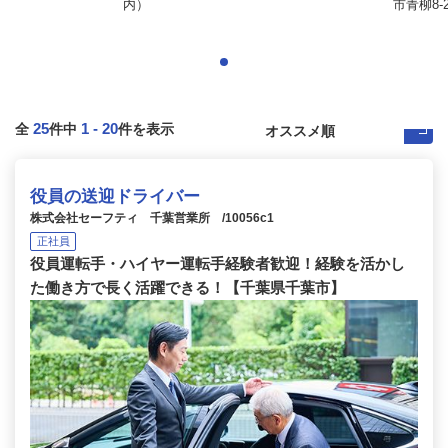
内）
市青柳8-2
25
1
-
20
全
件中
件を表示
役員の送迎ドライバー
株式会社セーフティ 千葉営業所 /10056c1
正社員
役員運転手・ハイヤー運転手経験者歓迎！経験を活かし
た働き方で長く活躍できる！【千葉県千葉市】