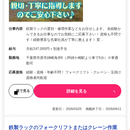
仕事内容
鉄製ラックの選別・修理作業などをお任せします。 未経験か
らできるお仕事なのでお気軽にご応募下さい！ 資格も不問で
す！経験豊富な先輩社員が丁寧に教えます！ 変…
給与
月給247,000円＋別途手当
勤務地
千葉県市原市姉崎海岸6（JR姉ケ崎駅より車で5分）※車通
勤可
応募資格
経験・資格・年齢不問！ フォークリフト・クレーン・玉掛け
資格者尚歓迎
詳細を見る
後で見る
更新日： 2026/03/25 掲載終了日： 2026/09/11
鉄製ラックのフォークリフトまたはクレーン作業