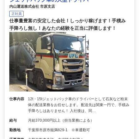
内山運送株式会社 市原支店
正社員
仕事量豊富の安定した会社！しっかり稼げます！手積み
手降ろし無し！あなたの経験を正当に評価します！
仕事内容
12t・15tジェットパック車のドライバーとして石灰など粉末
体の配送業務をお任せします。 配送先は関東一円で、手積み
手降ろしはありません！ 入社後は、同…
給与
月給370,000円以上（担当業務による）
勤務地
千葉県市原市能満829-1 ※車通勤可