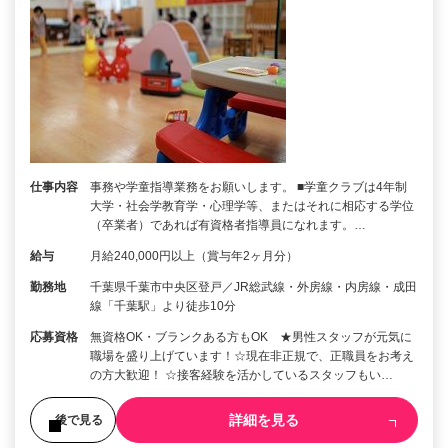
仕事内容
事務や学童指導業務をお願いします。 ■学童クラブは4年制
大学・社会学教育学・心理学等、またはそれに相応する学位
（卒業者）であれば有資格者指導員になれます。…
給与
月給240,000円以上（賞与年2ヶ月分）
勤務地
千葉県千葉市中央区登戸／JR総武線・外房線・内房線・成田
線「千葉駅」より徒歩10分
応募資格
無資格OK・ブランクある方もOK ★男性スタッフが元気に
職場を盛り上げています！☆現在非正規で、正職員をお考え
の方大歓迎！ ☆接客経験を活かしているスタッフもい…
詳細を見る
後で見る