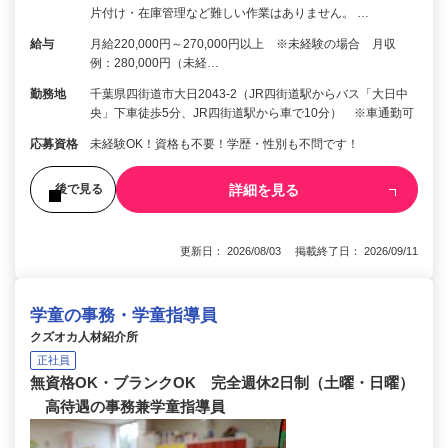
片付け・在庫管理など難しい作業はありません。 …
給与
月給220,000円～270,000円以上 ※未経験の場合 月収
例：280,000円（未経…
勤務地
千葉県四街道市大日2043-2（JR四街道駅からバス「大日中
央」下車徒歩5分、JR四街道駅から車で10分） ※車通勤可
応募資格
未経験OK！資格も不要！学歴・性別も不問です！
詳細を見る
後で見る
更新日： 2026/08/03 掲載終了日： 2026/09/11
学童の事務・学童指導員
クズオカ人材紹介所
正社員
無資格OK・ブランクOK 完全週休2日制（土曜・日曜）
高待遇の事務兼学童指導員