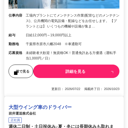
仕事内容
工場内プラントにてメンテナンス作業(配管などのメンテナン
ス)、公共機関の電気設備・配線などをお任せします。 【プ
ラントとは】 いくつもの機械や設備が集ま…
給与
日給12,000円～19,000円以上
勤務地
千葉県市原市八幡2048 ※車通勤可
応募資格
未経験者大歓迎！無資格OK！普通免許ある方優遇（運転手
当1,000円／日）
詳細を見る
後で見る
更新日： 2026/07/22 掲載終了日： 2026/10/23
大型ウイング車のドライバー
岩井運送株式会社
正社員
週休二日制・土日祝休み♪夏・冬には長期休みも取れま