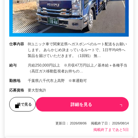
仕事内容
8tユニック車で関東近県へガスボンベのルート配送をお願い
します。 あらかじめ決まっているルートで、1日平均4件へ
製品を届けていただきます。（1回戦） 無…
給与
月給250,000円以上 ※月収47万円以上／基本給＋各種手当
（高圧ガス移動監視者お持ちの…
勤務地
千葉県八千代市上高野 ※車通勤可
応募資格
要大型免許
詳細を見る
後で見る
更新日： 2026/08/06 掲載終了日： 2026/08/14
掲載終了まであと5日