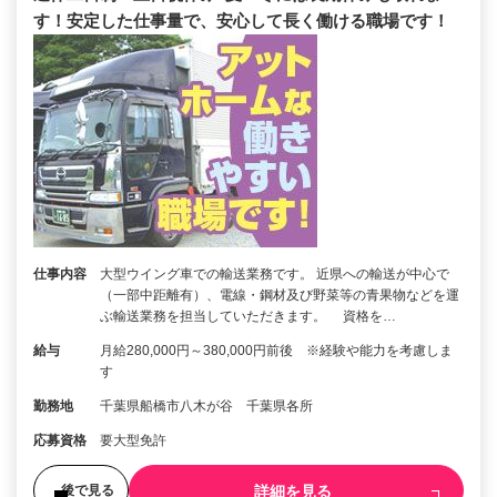
す！安定した仕事量で、安心して長く働ける職場です！
仕事内容
大型ウイング車での輸送業務です。 近県への輸送が中心で
（一部中距離有）、電線・鋼材及び野菜等の青果物などを運
ぶ輸送業務を担当していただきます。 資格を…
給与
月給280,000円～380,000円前後 ※経験や能力を考慮しま
す
勤務地
千葉県船橋市八木が谷 千葉県各所
応募資格
要大型免許
詳細を見る
後で見る