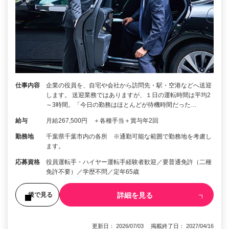
仕事内容
企業の役員を、自宅や会社から訪問先・駅・空港などへ送迎
します。 送迎業務ではありますが、１日の運転時間は平均2
～3時間。「今日の勤務はほとんどが待機時間だった…
給与
月給267,500円 ＋各種手当＋賞与年2回
勤務地
千葉県千葉市内の各所 ※通勤可能な範囲で勤務地を考慮し
ます。
応募資格
役員運転手・ハイヤー運転手経験者歓迎／要普通免許（二種
免許不要）／学歴不問／定年65歳
詳細を見る
後で見る
更新日： 2026/07/03 掲載終了日： 2027/04/16