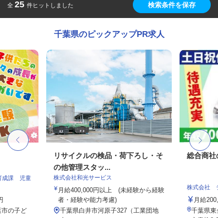
25
検索条件を保存
全
件ヒットしました
千葉県のピックアップPR求人
リサイクルの検品・荷下ろし・そ
総合商社
の他管理スタッ...
株式会社和光サービス
育成課 児童
株式会社 
月給400,000円以上 (未経験から経験
円
者・経験や能力考慮)
月給200,
葉市の子ど
千葉県白井市河原子327（工業団地
千葉県東