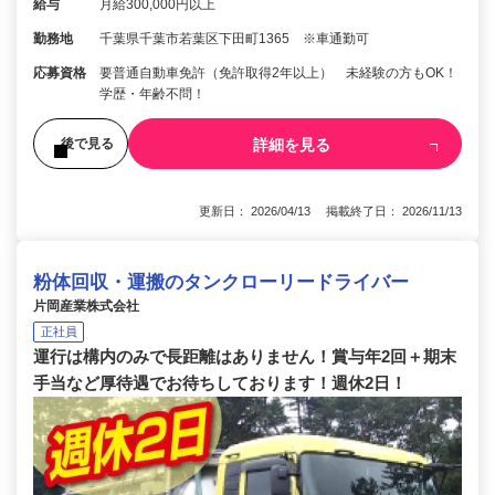
給与
月給300,000円以上
勤務地
千葉県千葉市若葉区下田町1365 ※車通勤可
応募資格
要普通自動車免許（免許取得2年以上） 未経験の方もOK！
学歴・年齢不問！
詳細を見る
後で見る
更新日： 2026/04/13 掲載終了日： 2026/11/13
粉体回収・運搬のタンクローリードライバー
片岡産業株式会社
正社員
運行は構内のみで長距離はありません！賞与年2回＋期末
手当など厚待遇でお待ちしております！週休2日！