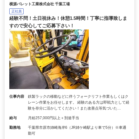
横源パレット工業株式会社 千葉工場
正社員
経験不問！土日祝休み！休憩1.5時間！丁寧に指導致しま
すので安心してご応募下さい！
仕事内容
鉄製ラックの移動などに伴うフォークリフト作業もしくはク
レーン作業をお任せします。 経験のある方は即戦力として経
験を存分に活かしてください！また改善点等気づいた…
給与
月給257,000円以上＋別途手当
勤務地
千葉県市原市姉崎海岸6（JR姉ケ崎駅より車で5分）※車通
勤可