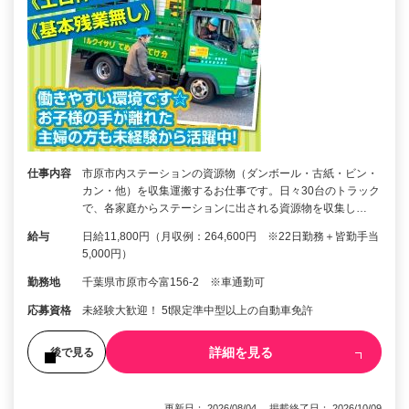
仕事内容
市原市内ステーションの資源物（ダンボール・古紙・ビン・
カン・他）を収集運搬するお仕事です。日々30台のトラック
で、各家庭からステーションに出される資源物を収集し…
給与
日給11,800円（月収例：264,600円 ※22日勤務＋皆勤手当
5,000円）
勤務地
千葉県市原市今富156-2 ※車通勤可
応募資格
未経験大歓迎！ 5t限定準中型以上の自動車免許
詳細を見る
後で見る
更新日： 2026/08/04 掲載終了日： 2026/10/09