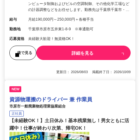
ンピュータ制御およびビルの空調制御、その他化学工場など
の計器調整などをお任せします。勤務先は千葉県千葉市・…
給与
月給190,000円～250,000円＋各種手当
勤務地
千葉県市原市五井東1-8-9 ※車通勤可
応募資格
未経験大歓迎！無資格OK！
詳細を見る
後で見る
更新日： 2026/08/03 掲載終了日： 2026/10/09
NEW
資源物運搬のドライバー 兼 作業員
市原市一般廃棄物処理業協業組合
正社員
【未経験OK！】土日休み！基本残業無し！男女ともに活
躍中！仕事が終わり次第、帰宅OK！