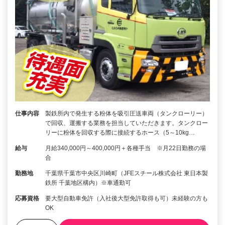
仕事内容
製鉄所内で発生する粉体を吸引圧送車両（タンクローリー）
で回収、運搬する業務を担当していただきます。タンクロー
リーに粉体を回収する際に接続するホース（5～10kg…
給与
月給340,000円～400,000円＋各種手当 ※月22日勤務の場
合
勤務地
千葉県千葉市中央区川崎町（JFEスチール株式会社 東日本製
鉄所 千葉地区構内）※車通勤可
応募資格
要大型自動車免許（入社後大型免許取得も可）未経験の方も
OK