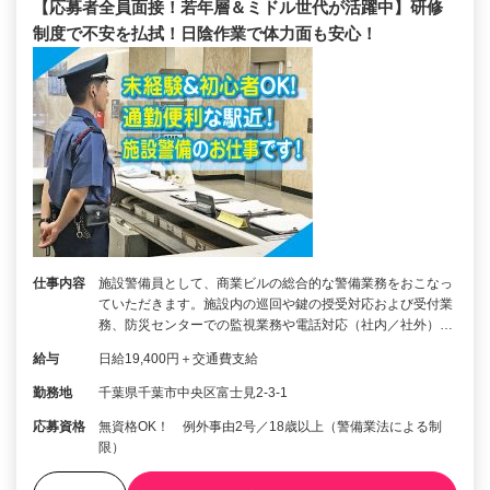
【応募者全員面接！若年層＆ミドル世代が活躍中】研修
制度で不安を払拭！日陰作業で体力面も安心！
仕事内容
施設警備員として、商業ビルの総合的な警備業務をおこなっ
ていただきます。施設内の巡回や鍵の授受対応および受付業
務、防災センターでの監視業務や電話対応（社内／社外）…
給与
日給19,400円＋交通費支給
勤務地
千葉県千葉市中央区富士見2-3-1
応募資格
無資格OK！ 例外事由2号／18歳以上（警備業法による制
限）