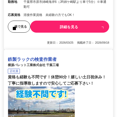
勤務地
千葉県市原市姉崎海岸6（JR姉ケ崎駅より車で5分）※車通
勤可
応募資格
溶接作業資格 未経験の方でもOK！
詳細を見る
後で見る
更新日： 2026/03/25 掲載終了日： 2026/09/18
鉄製ラックの検査作業者
横源パレット工業株式会社 千葉工場
正社員
資格も経験も不問です！休憩90分！嬉しい土日祝休み！
丁寧に指導致しますので安心してご応募下さい！