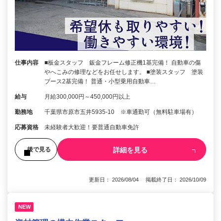
仕事内容
■板金スタッフ 鈑金フレーム修正機1基完備！ 自動車の傷
やへこみの修理などをお任せします。 ■塗装スタッフ 塗装
ブース2基完備！ 普通・小型乗用自動車…
給与
月給300,000円～450,000円以上
勤務地
千葉県市原市五井5935-10 ※車通勤可（無料駐車場有）
応募資格
未経験者大歓迎！要普通自動車免許
詳細を見る
後で見る
更新日： 2026/08/04 掲載終了日： 2026/10/09
NEW