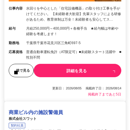
仕事内容
水回りを中心とした「住宅設備機器」の取り付け工事を手が
けてください。 【未経験者大歓迎】先輩スタッフによる研修
があるため、教育体制は万全！未経験者も安心してス…
給与
月給250,000円～400,000円＋各種手当 ★給与幅は年齢や
経験を考慮します！
勤務地
千葉県千葉市花見川区三角町697-5
応募資格
普通自動車運転免許（AT限定可）■未経験スタート活躍中 ■
性別不問
詳細を見る
後で見る
更新日： 2026/08/05 掲載終了日： 2026/08/14
掲載終了まであと5日
商業ビル内の施設警備員
株式会社スワット
契約社員