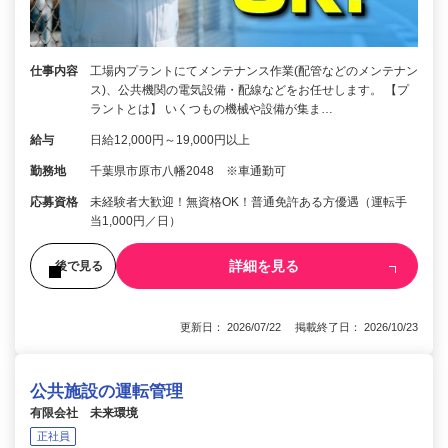
仕事内容
工場内プラントにてメンテナンス作業(配管などのメンテナン
ス)、公共機関の電気設備・配線などをお任せします。 【プ
ラントとは】 いくつもの機械や設備が集ま…
給与
日給12,000円～19,000円以上
勤務地
千葉県市原市八幡2048 ※車通勤可
応募資格
未経験者大歓迎！無資格OK！普通免許ある方優遇（運転手
当1,000円／日）
詳細を見る
後で見る
更新日： 2026/07/22 掲載終了日： 2026/10/23
公共施設の運転管理
有限会社 未来環境
正社員