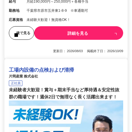
給与
月給190,000円～250,000円＋各種手当
勤務地
千葉県市原市五井東1-8-9 ※車通勤可
応募資格
未経験大歓迎！無資格OK！
詳細を見る
後で見る
更新日： 2026/08/03 掲載終了日： 2026/10/09
工場内設備の点検および清掃
片岡産業 株式会社
正社員
未経験者大歓迎！賞与＋期末手当など厚待遇＆安定性抜
群の職場です！週休2日で無理なく長く活躍出来ます！