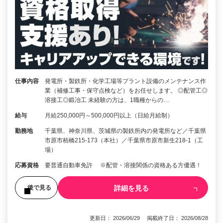
仕事内容
発電所・製鉄所・化学工場等プラント設備のメンテナンス作
業（補修工事・保守点検など）をお任せします。 ◎配管工◎
溶接工◎鍛冶工 未経験の方は、1職種からの…
給与
月給250,000円～500,000円以上（日給月給制）
勤務地
千葉県、神奈川県、茨城県の製鉄所内の発電所など／千葉県
市原市栢橋215-173（本社）／千葉県市原市新生218-1（工
場）
応募資格
要普通自動車免許 ※配管・溶接関係の資格ある方優遇！
詳細を見る
後で見る
更新日： 2026/06/29 掲載終了日： 2026/08/28