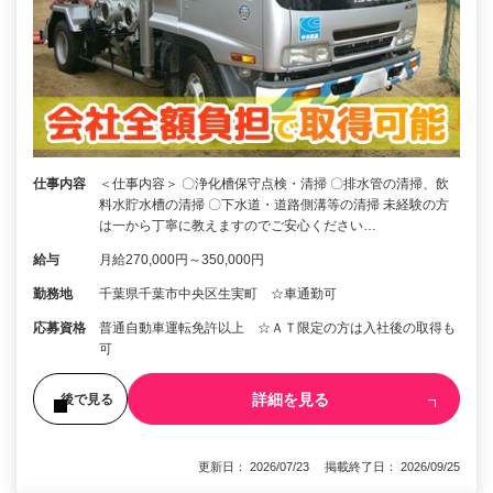
仕事内容
＜仕事内容＞ 〇浄化槽保守点検・清掃 〇排水管の清掃、飲
料水貯水槽の清掃 〇下水道・道路側溝等の清掃 未経験の方
は一から丁寧に教えますのでご安心ください…
給与
月給270,000円～350,000円
勤務地
千葉県千葉市中央区生実町 ☆車通勤可
応募資格
普通自動車運転免許以上 ☆ＡＴ限定の方は入社後の取得も
可
詳細を見る
後で見る
更新日： 2026/07/23 掲載終了日： 2026/09/25