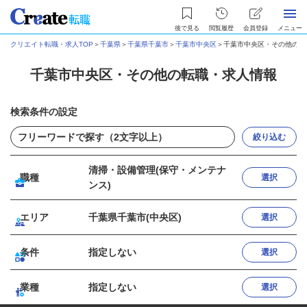
後で見る
閲覧履歴
会員登録
メニュー
クリエイト転職・求人TOP
＞
千葉県
＞
千葉県千葉市
＞
千葉市中央区
＞
千葉市中央区・その他の転
千葉市中央区・その他の転職・求人情報
検索条件の設定
絞り込む
清掃・設備管理(保守・メンテナ
職種
選択
ンス)
エリア
千葉県千葉市(中央区)
選択
条件
指定しない
選択
業種
指定しない
選択