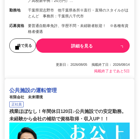
／高校新卒例：20万円）…
勤務地
千葉県習志野市 他千葉県各所※直行・直帰のスタイルがほ
とんど 事務所：千葉県八千代市
応募資格
要普通自動車免許、学歴不問・未経験者歓迎！ ※各種有資
格者優遇
詳細を見る
後で見る
更新日： 2026/08/05 掲載終了日： 2026/08/14
掲載終了まであと5日
公共施設の運転管理
有限会社 未来環境
正社員
残業ほぼなし！年間休日120日♪公共施設での安定勤務。
未経験から会社の補助で資格取得・収入UP！！