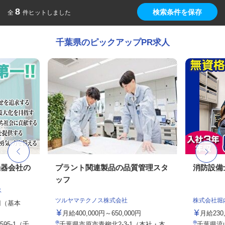
8
検索条件を保存
全
件ヒットしました
千葉県のピックアップPR求人
機器会社の
プラント関連製品の品質管理スタ
消防設備
ッフ
ス
ツルヤマテクノス株式会社
株式会社堀
0円（基本
月給400,000円～650,000円
月給230
95-1（千
千葉県市原市青柳北2-3-1（本社・本
千葉県流