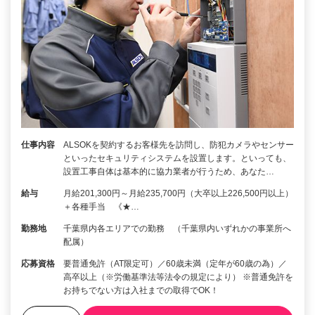
仕事内容
ALSOKを契約するお客様先を訪問し、防犯カメラやセンサー
といったセキュリティシステムを設置します。といっても、
設置工事自体は基本的に協力業者が行うため、あなた…
給与
月給201,300円～月給235,700円（大卒以上226,500円以上）
＋各種手当 《★…
勤務地
千葉県内各エリアでの勤務 （千葉県内いずれかの事業所へ
配属）
応募資格
要普通免許（AT限定可）／60歳未満（定年が60歳の為）／
高卒以上（※労働基準法等法令の規定により） ※普通免許を
お持ちでない方は入社までの取得でOK！