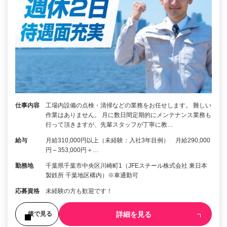
仕事内容
工場内設備の点検・清掃などの業務をお任せします。 難しい
作業はありません。 月に数日間定期的にメンテナンス業務も
行って頂きますが、先輩スタッフが丁寧に教…
給与
月給310,000円以上（未経験：入社3年目例） 月給290,000
円～353,000円＋…
勤務地
千葉県千葉市中央区川崎町1（JFEスチール株式会社 東日本
製鉄所 千葉地区構内）※車通勤可
応募資格
未経験の方も歓迎です！
詳細を見る
後で見る