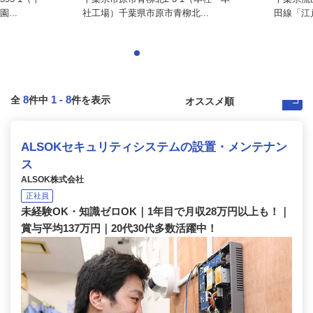
...
社工場）千葉県市原市青柳北...
田線「江
8
1
-
8
全
件中
件を表示
ALSOKセキュリティシステムの設置・メンテナン
ス
ALSOK株式会社
正社員
未経験OK・知識ゼロOK｜1年目で月収28万円以上も！｜
賞与平均137万円｜20代30代多数活躍中！