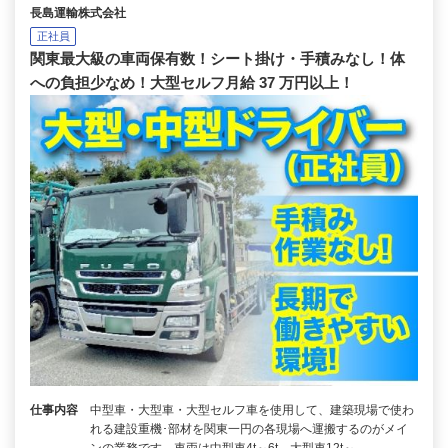
長島運輸株式会社
正社員
関東最大級の車両保有数！シート掛け・手積みなし！体
への負担少なめ！大型セルフ月給 37 万円以上！
仕事内容
中型車・大型車・大型セルフ車を使用して、建築現場で使わ
れる建設重機･部材を関東一円の各現場へ運搬するのがメイ
ンの業務です。車両は中型車4t～6t、大型車12t～…