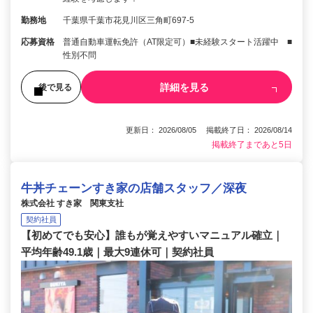
勤務地
千葉県千葉市花見川区三角町697-5
応募資格
普通自動車運転免許（AT限定可）■未経験スタート活躍中 ■
性別不問
詳細を見る
後で見る
更新日： 2026/08/05 掲載終了日： 2026/08/14
掲載終了まであと5日
牛丼チェーンすき家の店舗スタッフ／深夜
株式会社 すき家 関東支社
契約社員
【初めてでも安心】誰もが覚えやすいマニュアル確立｜
平均年齢49.1歳｜最大9連休可｜契約社員