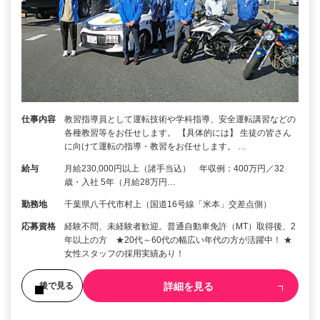
仕事内容
教習指導員として運転技術や学科指導、安全運転講習などの
各種教習等をお任せします。 【具体的には】 生徒の皆さん
に向けて運転の指導・教習をお任せします。 …
給与
月給230,000円以上（諸手当込） 年収例：400万円／32
歳・入社 5年（月給28万円…
勤務地
千葉県八千代市村上（国道16号線「米本」交差点側）
応募資格
経験不問、未経験者歓迎。普通自動車免許（MT）取得後、2
年以上の方 ★20代～60代の幅広い年代の方が活躍中！ ★
女性スタッフの採用実績あり！
詳細を見る
後で見る