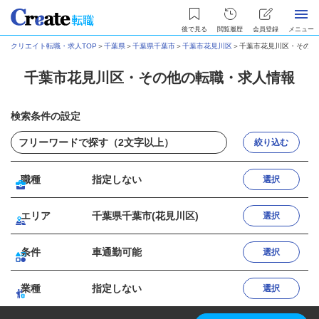
後で見る
閲覧履歴
会員登録
メニュー
クリエイト転職・求人TOP
＞
千葉県
＞
千葉県千葉市
＞
千葉市花見川区
＞
千葉市花見川区・その他
千葉市花見川区・その他の転職・求人情報
検索条件の設定
絞り込む
職種
指定しない
選択
エリア
千葉県千葉市(花見川区)
選択
条件
車通勤可能
選択
業種
指定しない
選択