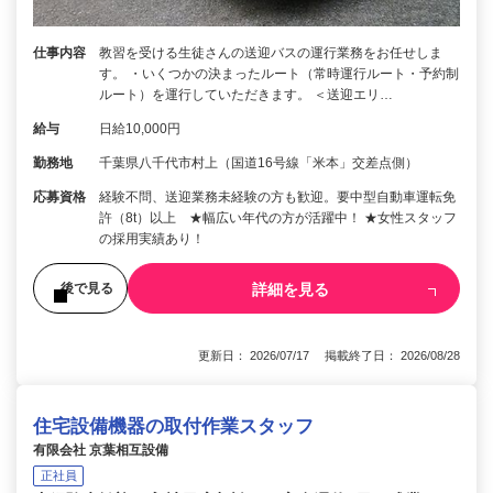
仕事内容
教習を受ける生徒さんの送迎バスの運行業務をお任せしま
す。 ・いくつかの決まったルート（常時運行ルート・予約制
ルート）を運行していただきます。 ＜送迎エリ…
給与
日給10,000円
勤務地
千葉県八千代市村上（国道16号線「米本」交差点側）
応募資格
経験不問、送迎業務未経験の方も歓迎。要中型自動車運転免
許（8t）以上 ★幅広い年代の方が活躍中！ ★女性スタッフ
の採用実績あり！
詳細を見る
後で見る
更新日： 2026/07/17 掲載終了日： 2026/08/28
住宅設備機器の取付作業スタッフ
有限会社 京葉相互設備
正社員