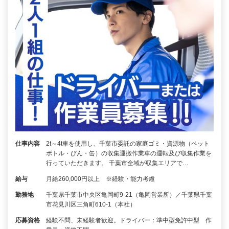
仕事内容
2t～4t車を使用し、千葉市委託の家庭ゴミ・資源物（ペット
ボトル・びん・缶）の収集運搬作業車の運転及び収集作業を
行っていただきます。 千葉市全域が収集エリアで…
給与
月給260,000円以上 ※経験・能力考慮
勤務地
千葉県千葉市中央区亀岡町9-21（亀岡営業所）／千葉県千葉
市花見川区三角町610-1（本社）
応募資格
経験不問、未経験者歓迎。ドライバー：準中型免許中型 作