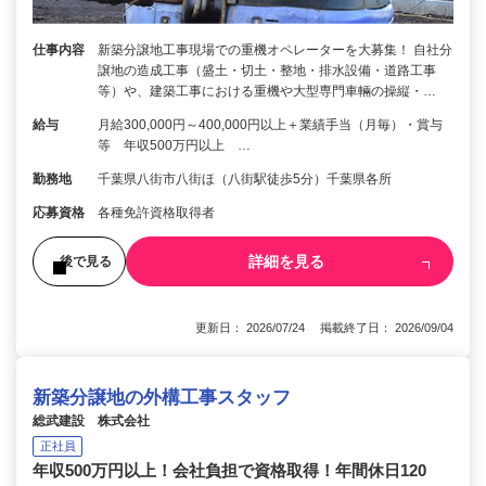
仕事内容
新築分譲地工事現場での重機オペレーターを大募集！ 自社分
譲地の造成工事（盛土・切土・整地・排水設備・道路工事
等）や、建築工事における重機や大型専門車輛の操縦・…
給与
月給300,000円～400,000円以上＋業績手当（月毎）・賞与
等 年収500万円以上 …
勤務地
千葉県八街市八街ほ（八街駅徒歩5分）千葉県各所
応募資格
各種免許資格取得者
詳細を見る
後で見る
更新日： 2026/07/24 掲載終了日： 2026/09/04
新築分譲地の外構工事スタッフ
総武建設 株式会社
正社員
年収500万円以上！会社負担で資格取得！年間休日120