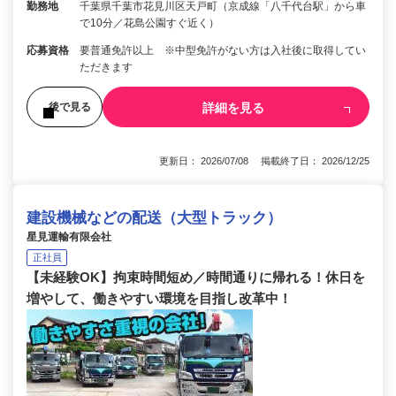
勤務地
千葉県千葉市花見川区天戸町（京成線「八千代台駅」から車
で10分／花島公園すぐ近く）
応募資格
要普通免許以上 ※中型免許がない方は入社後に取得してい
ただきます
詳細を見る
後で見る
更新日： 2026/07/08 掲載終了日： 2026/12/25
建設機械などの配送（大型トラック）
星見運輸有限会社
正社員
【未経験OK】拘束時間短め／時間通りに帰れる！休日を
増やして、働きやすい環境を目指し改革中！