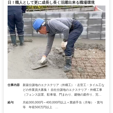
日！職人として更に成長し長く活躍出来る職場環境
仕事内容
新築分譲地のエクステリア（外構工）・左官工・タイル工な
どの作業員大募集！ 自社分譲地のエクステリア・外構工事
（フェンス設置、駐車場、門まわり、建物の庭作り、完…
給与
月給300,000円～400,000円以上＋業績手当（月毎）・賞与
等 年収500万円以上 …