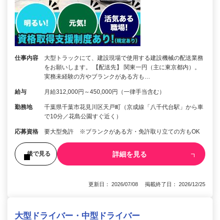
仕事内容
大型トラックにて、建設現場で使用する建設機械の配送業務
をお願いします。 【配送先】 関東一円（主に東京都内）。
実務未経験の方やブランクがある方も…
給与
月給312,000円～450,000円（一律手当含む）
勤務地
千葉県千葉市花見川区天戸町（京成線「八千代台駅」から車
で10分／花島公園すぐ近く）
応募資格
要大型免許 ※ブランクがある方・免許取り立ての方もOK
詳細を見る
後で見る
更新日： 2026/07/08 掲載終了日： 2026/12/25
大型ドライバー・中型ドライバー