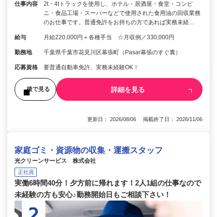
仕事内容
2t・4tトラックを使用し、ホテル・居酒屋・食堂・コンビ
ニ・食品工場・スーパーなどで使用された食用油の回収業務
のお仕事です。普通免許をお持ちの方であれば実務未経…
給与
月給220,000円＋各種手当 ☆月収例／330,000円
勤務地
千葉県千葉市花見川区幕張町（Pasar幕張のすぐ裏）
応募資格
要普通自動車免許、実務未経験OK！
詳細を見る
後で見る
更新日： 2026/08/06 掲載終了日： 2026/11/06
家庭ゴミ・資源物の収集・運搬スタッフ
光クリーンサービス 株式会社
正社員
実働6時間40分！夕方前に帰れます！2人1組の仕事なので
未経験の方も安心♪勤務開始日もご相談下さい！