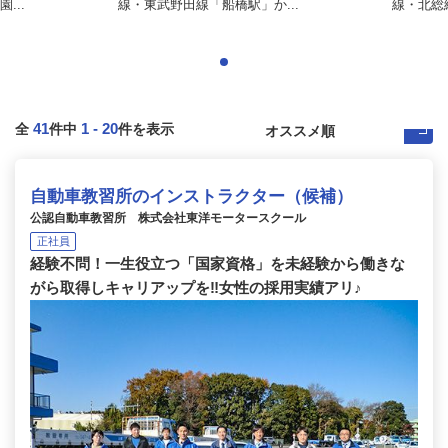
...
線・東武野田線「船橋駅」か...
線・北総
41
1
-
20
全
件中
件を表示
自動車教習所のインストラクター（候補）
公認自動車教習所 株式会社東洋モータースクール
正社員
経験不問！一生役立つ「国家資格」を未経験から働きな
がら取得しキャリアップを‼女性の採用実績アリ♪