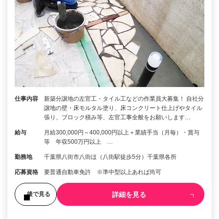
仕事内容
新築分譲地の左官工・タイル工などの作業員大募集！ 自社分
譲地の壁・床モルタル塗り、床コンクリート仕上げやタイル
張り、ブロック積み等、左官工事全般をお願いします…
給与
月給300,000円～400,000円以上＋業績手当（月毎）・賞与
等 年収500万円以上 …
勤務地
千葉県八街市八街ほ（八街駅徒歩5分）千葉県各所
応募資格
要普通自動車免許 ※準中型以上あれば尚可
詳細を見る
後で見る