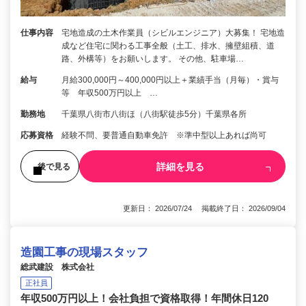
仕事内容
宅地造成の土木作業員（シビルエンジニア）大募集！ 宅地造
成など住宅に関わる工事全般（土工、排水、擁壁組積、道
路、外構等）をお願いします。 その他、駐車場…
給与
月給300,000円～400,000円以上＋業績手当（月毎）・賞与
等 年収500万円以上 …
勤務地
千葉県八街市八街ほ（八街駅徒歩5分）千葉県各所
応募資格
経験不問、要普通自動車免許 ※準中型以上あれば尚可
詳細を見る
後で見る
更新日： 2026/07/24 掲載終了日： 2026/09/04
造園工事の現場スタッフ
総武建設 株式会社
正社員
年収500万円以上！会社負担で資格取得！年間休日120