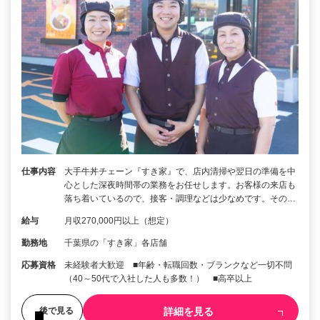
仕事内容
大手牛丼チェーン『すき家』で、店内清掃や翌日の準備を中
心とした深夜時間帯の業務をお任せします。お客様の来店も
落ち着いているので、接客・調理などは少なめです。その…
給与
月収270,000円以上（想定）
勤務地
千葉県の「すき家」各店舗
応募資格
未経験者大歓迎 ■年齢・転職回数・ブランクなど一切不問
（40～50代で入社した人も多数！） ■高卒以上
詳細を見る
後で見る