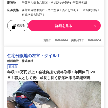
勤務地
千葉県八街市八街ほ（八街駅徒歩5分）千葉県各所
応募資格
要普通自動車免許（準中型以上あれば尚可） ※造園技能士
有資格者大歓迎！
詳細を見る
後で見る
更新日： 2026/07/24 掲載終了日： 2026/09/04
住宅分譲地の左官・タイル工
総武建設 株式会社
正社員
年収500万円以上！会社負担で資格取得！年間休日120
日！職人として更に成長し長く活躍出来る職場環境