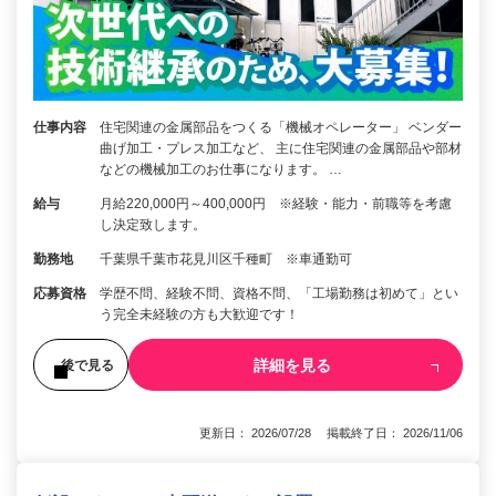
仕事内容
住宅関連の金属部品をつくる「機械オペレーター」 ベンダー
曲げ加工・プレス加工など、 主に住宅関連の金属部品や部材
などの機械加工のお仕事になります。 …
給与
月給220,000円～400,000円 ※経験・能力・前職等を考慮
し決定致します。
勤務地
千葉県千葉市花見川区千種町 ※車通勤可
応募資格
学歴不問、経験不問、資格不問、「工場勤務は初めて」とい
う完全未経験の方も大歓迎です！
詳細を見る
後で見る
更新日： 2026/07/28 掲載終了日： 2026/11/06