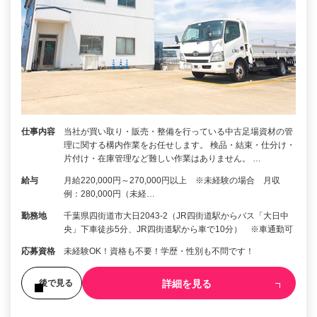
仕事内容
当社が買い取り・販売・整備を行っている中古足場資材の管
理に関する構内作業をお任せします。 検品・結束・仕分け・
片付け・在庫管理など難しい作業はありません。 …
給与
月給220,000円～270,000円以上 ※未経験の場合 月収
例：280,000円（未経…
勤務地
千葉県四街道市大日2043-2（JR四街道駅からバス「大日中
央」下車徒歩5分、JR四街道駅から車で10分） ※車通勤可
応募資格
未経験OK！資格も不要！学歴・性別も不問です！
詳細を見る
後で見る