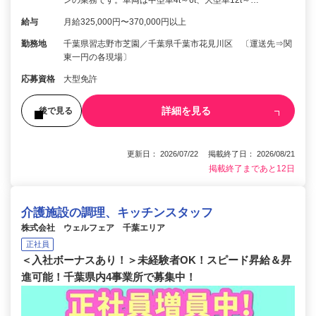
給与
月給325,000円〜370,000円以上
勤務地
千葉県習志野市芝園／千葉県千葉市花見川区 〔運送先⇒関
東一円の各現場〕
応募資格
大型免許
詳細を見る
後で見る
更新日： 2026/07/22 掲載終了日： 2026/08/21
掲載終了まであと12日
介護施設の調理、キッチンスタッフ
株式会社 ウェルフェア 千葉エリア
正社員
＜入社ボーナスあり！＞未経験者OK！スピード昇給＆昇
進可能！千葉県内4事業所で募集中！