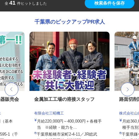
41
検索条件を保存
全
件ヒットしました
千葉県のピックアップPR求人
機器販売会
金属加工工場の溶接スタッフ
路面切削
ス
有限会社三昭機工
株式会社山
0円（基本
月給220,000円～400,000円＋各種手
月給360
当 ※経験・能力を...
種手当別
95-1（千
千葉県船橋市栄町2-4-11／JR総武
千葉県鎌