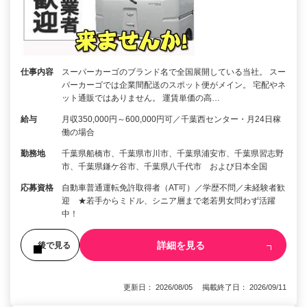
仕事内容
スーパーカーゴのブランド名で全国展開している当社。 スー
パーカーゴでは企業間配送のスポット便がメイン。 宅配やネ
ット通販ではありません。 運賃単価の高…
給与
月収350,000円～600,000円可／千葉西センター・月24日稼
働の場合
勤務地
千葉県船橋市、千葉県市川市、千葉県浦安市、千葉県習志野
市、千葉県鎌ケ谷市、千葉県八千代市 および日本全国
応募資格
自動車普通運転免許取得者（AT可）／学歴不問／未経験者歓
迎 ★若手からミドル、シニア層まで老若男女問わず活躍
中！
詳細を見る
後で見る
更新日： 2026/08/05 掲載終了日： 2026/09/11