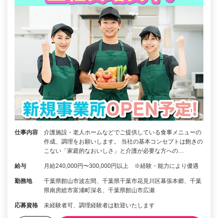
仕事内容
介護施設・老人ホームなどでご提供している食事メニューの
作成、調理をお願いします。 当社の基本コンセプトは飽きの
こない「家庭的なおいしさ」と介護が必要な方への…
給与
月給240,000円〜300,000円以上 ※経験・能力により優遇
勤務地
千葉県館山市波左間、千葉県千葉市花見川区幕張本郷、千葉
県南房総市富浦町深名、千葉県館山市広瀬
応募資格
未経験者可、調理経験者は歓迎いたします