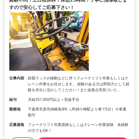
すので安心してご応募下さい！
仕事内容
鉄製ラックの移動などに伴うフォークリフト作業もしくはク
レーン作業をお任せします。 経験のある方は即戦力として経
験を存分に活かしてください！また改善点等気づいた…
給与
月給257,000円以上＋別途手当
勤務地
千葉県市原市姉崎海岸6（JR姉ケ崎駅より車で5分）※車通
勤可
応募資格
フォークリフト作業資格もしくはクレーン作業資格 未経験
の方でもOK！