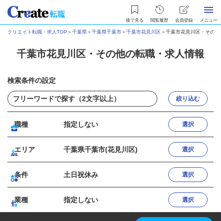
後で見る
閲覧履歴
会員登録
メニュー
クリエイト転職・求人TOP
＞
千葉県
＞
千葉県千葉市
＞
千葉市花見川区
＞
千葉市花見川区・その他
千葉市花見川区・その他の転職・求人情報
検索条件の設定
絞り込む
職種
指定しない
選択
エリア
千葉県千葉市(花見川区)
選択
条件
土日祝休み
選択
業種
指定しない
選択