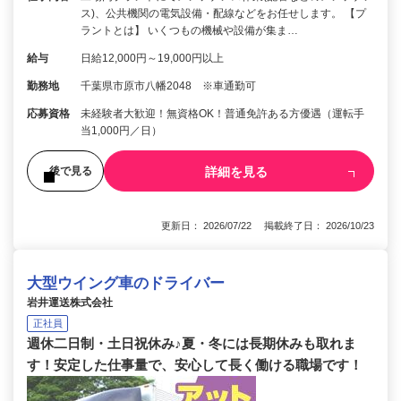
ス)、公共機関の電気設備・配線などをお任せします。 【プ
ラントとは】 いくつもの機械や設備が集ま…
給与
日給12,000円～19,000円以上
勤務地
千葉県市原市八幡2048 ※車通勤可
応募資格
未経験者大歓迎！無資格OK！普通免許ある方優遇（運転手
当1,000円／日）
詳細を見る
後で見る
更新日： 2026/07/22 掲載終了日： 2026/10/23
大型ウイング車のドライバー
岩井運送株式会社
正社員
週休二日制・土日祝休み♪夏・冬には長期休みも取れま
す！安定した仕事量で、安心して長く働ける職場です！