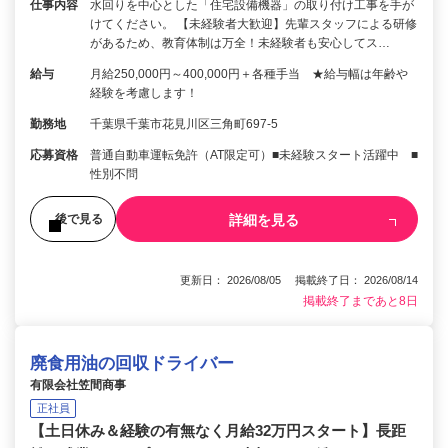
仕事内容
水回りを中心とした「住宅設備機器」の取り付け工事を手が
けてください。 【未経験者大歓迎】先輩スタッフによる研修
があるため、教育体制は万全！未経験者も安心してス…
給与
月給250,000円～400,000円＋各種手当 ★給与幅は年齢や
経験を考慮します！
勤務地
千葉県千葉市花見川区三角町697-5
応募資格
普通自動車運転免許（AT限定可）■未経験スタート活躍中 ■
性別不問
詳細を見る
後で見る
更新日： 2026/08/05 掲載終了日： 2026/08/14
掲載終了まであと8日
廃食用油の回収ドライバー
有限会社笠間商事
正社員
【土日休み＆経験の有無なく月給32万円スタート】長距