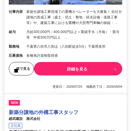
仕事内容
新築分譲地工事現場での重機オペレーターを大募集！ 自社分
譲地の造成工事（盛土・切土・整地・排水設備・道路工事
等）や、建築工事における重機や大型専門車輛の操縦・…
給与
月給300,000円～400,000円以上＋業績手当（月毎）・賞与
等 年収500万円以上 …
勤務地
千葉県八街市八街ほ（八街駅徒歩5分）千葉県各所
応募資格
各種免許資格取得者
詳細を見る
後で見る
更新日： 2026/07/24 掲載終了日： 2026/09/04
NEW
新築分譲地の外構工事スタッフ
総武建設 株式会社
正社員