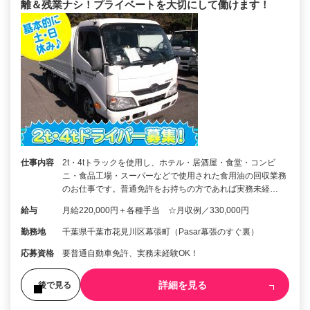
離＆残業ナシ！プライベートを大切にして働けます！
仕事内容
2t・4tトラックを使用し、ホテル・居酒屋・食堂・コンビ
ニ・食品工場・スーパーなどで使用された食用油の回収業務
のお仕事です。普通免許をお持ちの方であれば実務未経…
給与
月給220,000円＋各種手当 ☆月収例／330,000円
勤務地
千葉県千葉市花見川区幕張町（Pasar幕張のすぐ裏）
応募資格
要普通自動車免許、実務未経験OK！
詳細を見る
後で見る