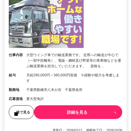
仕事内容
大型ウイング車での輸送業務です。 近県への輸送が中心で
（一部中距離有）、電線・鋼材及び野菜等の青果物などを運
ぶ輸送業務を担当していただきます。 資格を…
給与
月給280,000円～380,000円前後 ※経験や能力を考慮しま
す
勤務地
千葉県船橋市八木が谷 千葉県各所
応募資格
要大型免許
詳細を見る
後で見る
更新日： 2026/07/17 掲載終了日： 2026/10/30