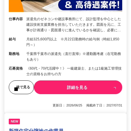
仕事内容
派遣先のゼネコンや建設事務所にて、設計監理を中心とした
建設技術支援業務を担当していただきます。図面を元に、工
事が計画通り・図面通りに進んでいるかを確認し、必要に…
給与
月給325,600円以上 ※月22日勤務時の給与例（時給1,850
円～）
勤務地
千葉県千葉市の派遣先（直行直帰）※通勤圏考慮（在宅勤務
もあり）
応募資格
《60代・70代活躍中！》 一級建築士、または1級施工管理技
士の資格をお持ちの方
詳細を見る
後で見る
更新日： 2026/06/25 掲載終了日： 2027/07/31
NEW