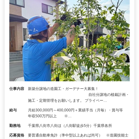
仕事内容
新築分譲地の造園工・ガーデナー大募集！
自社分譲地の植栽計画・
施工・定期管理をお願いします。 プライベー…
給与
月給300,000円～400,000円＋業績手当（月毎）・賞与等
年収500万円以上 ※…
勤務地
千葉県八街市八街ほ（八街駅徒歩5分）千葉県各所
応募資格
要普通自動車免許（準中型以上あれば尚可） ※造園技能士