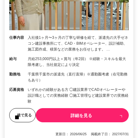
仕事内容
入社後1ヶ月〜3ヶ月の丁寧な研修を経て、派遣先の大手ゼネ
コン建設事務所にて、CAD・BIMオペレーター、設計補助、
施工図作成、積算などの業務をお任せします。 …
給与
月給253,000円以上＋賞与（年2回） ※経験・スキルを最大
限考慮し、当社規定により決定
勤務地
千葉県千葉市の派遣先（直行直帰）※通勤圏考慮（在宅勤務
もあり）
応募資格
いずれかの経験がある方 ◯建設業界でCADオペレーターや
設計職としての実務経験 ◯施工管理など建設業界での実務経
験
詳細を見る
後で見る
更新日： 2026/06/25 掲載終了日： 2027/07/31