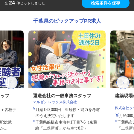
24
検索条件を保存
全
件ヒットしました
千葉県のピックアップPR求人
タッフ
運送会社の一般事務スタッフ
建築現場
マルゼン レックス株式会社
株式会社タ
0円＋各種手
月給180,000円 ※経験・能力を考慮
のうえ決定いたします
月給380
JR総武
千葉県船橋市南海神1丁目7-5（京葉
千葉県市川
...
線「二俣新町」から車で8分）
「二俣新町