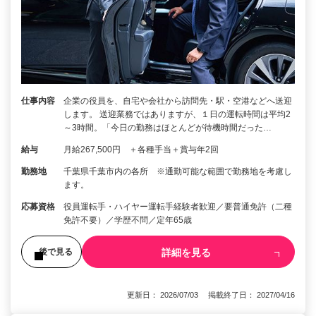
仕事内容
企業の役員を、自宅や会社から訪問先・駅・空港などへ送迎
します。 送迎業務ではありますが、１日の運転時間は平均2
～3時間。「今日の勤務はほとんどが待機時間だった…
給与
月給267,500円 ＋各種手当＋賞与年2回
勤務地
千葉県千葉市内の各所 ※通勤可能な範囲で勤務地を考慮し
ます。
応募資格
役員運転手・ハイヤー運転手経験者歓迎／要普通免許（二種
免許不要）／学歴不問／定年65歳
詳細を見る
後で見る
更新日： 2026/07/03 掲載終了日： 2027/04/16