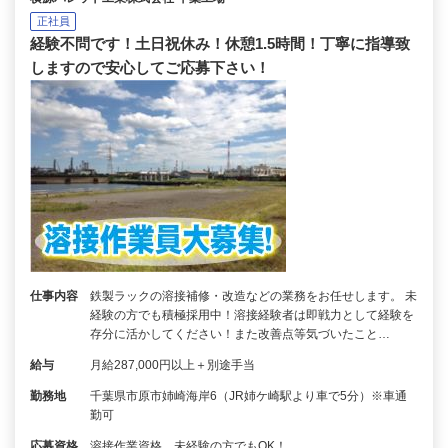
正社員
経験不問です！土日祝休み！休憩1.5時間！丁寧に指導致
しますので安心してご応募下さい！
仕事内容
鉄製ラックの溶接補修・改造などの業務をお任せします。 未
経験の方でも積極採用中！溶接経験者は即戦力として経験を
存分に活かしてください！また改善点等気づいたこと…
給与
月給287,000円以上＋別途手当
勤務地
千葉県市原市姉崎海岸6（JR姉ケ崎駅より車で5分）※車通
勤可
応募資格
溶接作業資格 未経験の方でもOK！