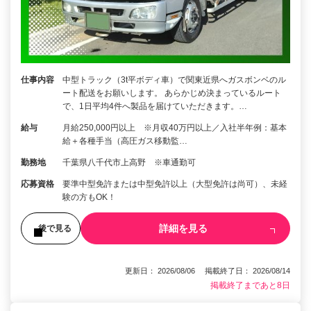
仕事内容
中型トラック（3t平ボディ車）で関東近県へガスボンベのル
ート配送をお願いします。 あらかじめ決まっているルート
で、1日平均4件へ製品を届けていただきます。…
給与
月給250,000円以上 ※月収40万円以上／入社半年例：基本
給＋各種手当（高圧ガス移動監…
勤務地
千葉県八千代市上高野 ※車通勤可
応募資格
要準中型免許または中型免許以上（大型免許は尚可）、未経
験の方もOK！
詳細を見る
後で見る
更新日： 2026/08/06 掲載終了日： 2026/08/14
掲載終了まであと8日