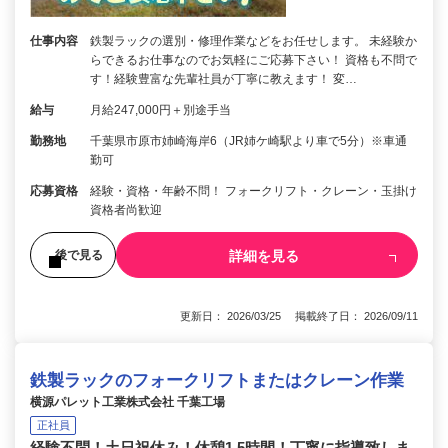
仕事内容
鉄製ラックの選別・修理作業などをお任せします。 未経験か
らできるお仕事なのでお気軽にご応募下さい！ 資格も不問で
す！経験豊富な先輩社員が丁寧に教えます！ 変…
給与
月給247,000円＋別途手当
勤務地
千葉県市原市姉崎海岸6（JR姉ケ崎駅より車で5分）※車通
勤可
応募資格
経験・資格・年齢不問！ フォークリフト・クレーン・玉掛け
資格者尚歓迎
詳細を見る
後で見る
更新日： 2026/03/25 掲載終了日： 2026/09/11
鉄製ラックのフォークリフトまたはクレーン作業
横源パレット工業株式会社 千葉工場
正社員
経験不問！土日祝休み！休憩1.5時間！丁寧に指導致しま