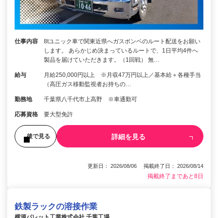
仕事内容
8tユニック車で関東近県へガスボンベのルート配送をお願い
します。 あらかじめ決まっているルートで、1日平均4件へ
製品を届けていただきます。（1回戦） 無…
給与
月給250,000円以上 ※月収47万円以上／基本給＋各種手当
（高圧ガス移動監視者お持ちの…
勤務地
千葉県八千代市上高野 ※車通勤可
応募資格
要大型免許
詳細を見る
後で見る
更新日： 2026/08/06 掲載終了日： 2026/08/14
掲載終了まであと8日
鉄製ラックの溶接作業
横源パレット工業株式会社 千葉工場