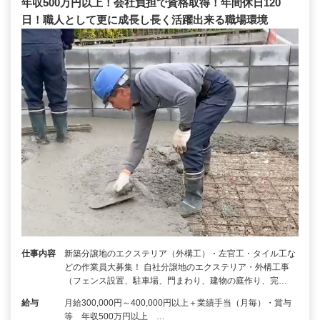
年収500万円以上！会社負担で資格取得！年間休日120
日！職人として更に成長し長く活躍出来る職場環境
仕事内容
新築分譲地のエクステリア（外構工）・左官工・タイル工な
どの作業員大募集！ 自社分譲地のエクステリア・外構工事
（フェンス設置、駐車場、門まわり、建物の庭作り、完…
給与
月給300,000円～400,000円以上＋業績手当（月毎）・賞与
等 年収500万円以上 …