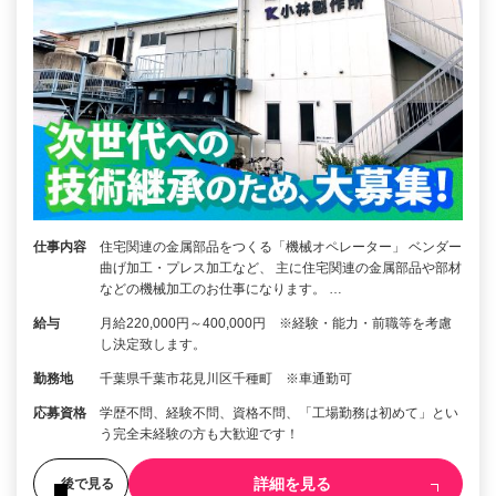
仕事内容
住宅関連の金属部品をつくる「機械オペレーター」 ベンダー
曲げ加工・プレス加工など、 主に住宅関連の金属部品や部材
などの機械加工のお仕事になります。 …
給与
月給220,000円～400,000円 ※経験・能力・前職等を考慮
し決定致します。
勤務地
千葉県千葉市花見川区千種町 ※車通勤可
応募資格
学歴不問、経験不問、資格不問、「工場勤務は初めて」とい
う完全未経験の方も大歓迎です！
詳細を見る
後で見る