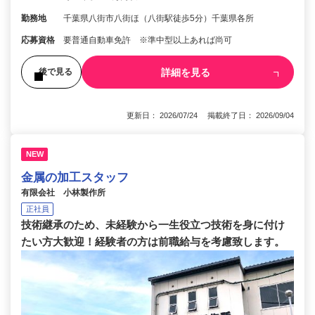
勤務地
千葉県八街市八街ほ（八街駅徒歩5分）千葉県各所
応募資格
要普通自動車免許 ※準中型以上あれば尚可
詳細を見る
後で見る
更新日： 2026/07/24 掲載終了日： 2026/09/04
NEW
金属の加工スタッフ
有限会社 小林製作所
正社員
技術継承のため、未経験から一生役立つ技術を身に付け
たい方大歓迎！経験者の方は前職給与を考慮致します。