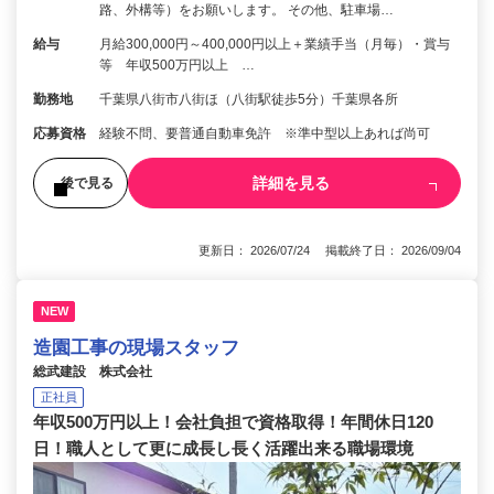
路、外構等）をお願いします。 その他、駐車場…
給与
月給300,000円～400,000円以上＋業績手当（月毎）・賞与
等 年収500万円以上 …
勤務地
千葉県八街市八街ほ（八街駅徒歩5分）千葉県各所
応募資格
経験不問、要普通自動車免許 ※準中型以上あれば尚可
詳細を見る
後で見る
更新日： 2026/07/24 掲載終了日： 2026/09/04
NEW
造園工事の現場スタッフ
総武建設 株式会社
正社員
年収500万円以上！会社負担で資格取得！年間休日120
日！職人として更に成長し長く活躍出来る職場環境