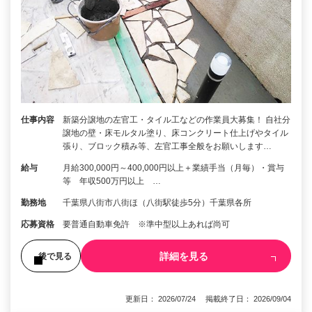
仕事内容
新築分譲地の左官工・タイル工などの作業員大募集！ 自社分
譲地の壁・床モルタル塗り、床コンクリート仕上げやタイル
張り、ブロック積み等、左官工事全般をお願いします…
給与
月給300,000円～400,000円以上＋業績手当（月毎）・賞与
等 年収500万円以上 …
勤務地
千葉県八街市八街ほ（八街駅徒歩5分）千葉県各所
応募資格
要普通自動車免許 ※準中型以上あれば尚可
詳細を見る
後で見る
更新日： 2026/07/24 掲載終了日： 2026/09/04