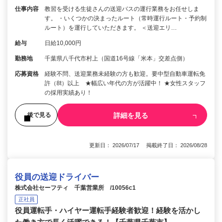
仕事内容
教習を受ける生徒さんの送迎バスの運行業務をお任せしま
す。 ・いくつかの決まったルート（常時運行ルート・予約制
ルート）を運行していただきます。 ＜送迎エリ…
給与
日給10,000円
勤務地
千葉県八千代市村上（国道16号線「米本」交差点側）
応募資格
経験不問、送迎業務未経験の方も歓迎。要中型自動車運転免
許（8t）以上 ★幅広い年代の方が活躍中！ ★女性スタッフ
の採用実績あり！
詳細を見る
後で見る
更新日： 2026/07/17 掲載終了日： 2026/08/28
役員の送迎ドライバー
株式会社セーフティ 千葉営業所 /10056c1
正社員
役員運転手・ハイヤー運転手経験者歓迎！経験を活かし