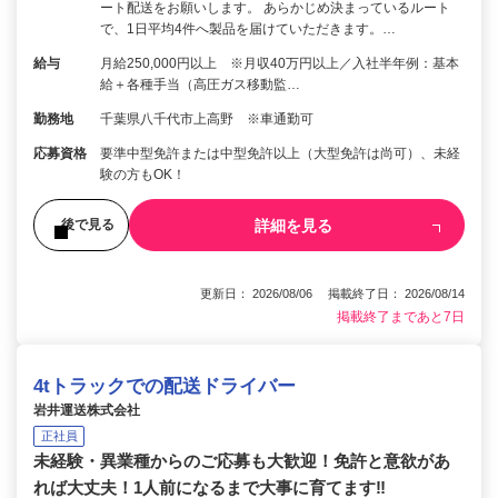
ート配送をお願いします。 あらかじめ決まっているルート
で、1日平均4件へ製品を届けていただきます。…
給与
月給250,000円以上 ※月収40万円以上／入社半年例：基本
給＋各種手当（高圧ガス移動監…
勤務地
千葉県八千代市上高野 ※車通勤可
応募資格
要準中型免許または中型免許以上（大型免許は尚可）、未経
験の方もOK！
詳細を見る
後で見る
更新日： 2026/08/06 掲載終了日： 2026/08/14
掲載終了まであと7日
4tトラックでの配送ドライバー
岩井運送株式会社
正社員
未経験・異業種からのご応募も大歓迎！免許と意欲があ
れば大丈夫！1人前になるまで大事に育てます‼