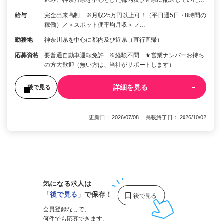
込み、神奈川県を中心とした都内及び近県に配送していた…
給与
完全出来高制 ※月収25万円以上可！（平日週5日・8時間の
稼働）／＜スポット便平均月収＞フ…
勤務地
神奈川県を中心に都内及び近県（直行直帰）
応募資格
要普通自動車運転免許 ※経験不問 ★営業ナンバーお持ち
の方大歓迎（無い方は、当社がサポートします）
詳細を見る
後で見る
更新日： 2026/07/08 掲載終了日： 2026/10/02
1
気になる求人は
「
後で見る
」で保存！
会員登録なしで、
何件でも応募できます。