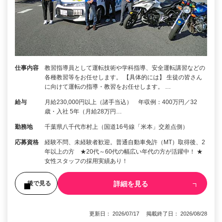
仕事内容
教習指導員として運転技術や学科指導、安全運転講習などの
各種教習等をお任せします。 【具体的には】 生徒の皆さん
に向けて運転の指導・教習をお任せします。 …
給与
月給230,000円以上（諸手当込） 年収例：400万円／32
歳・入社 5年（月給28万円…
勤務地
千葉県八千代市村上（国道16号線「米本」交差点側）
応募資格
経験不問、未経験者歓迎。普通自動車免許（MT）取得後、2
年以上の方 ★20代～60代の幅広い年代の方が活躍中！ ★
女性スタッフの採用実績あり！
詳細を見る
後で見る
更新日： 2026/07/17 掲載終了日： 2026/08/28