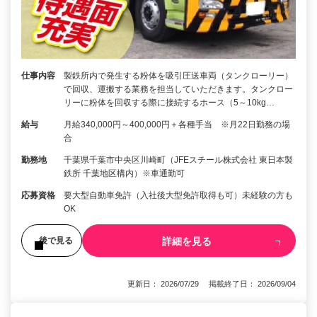
仕事内容
製鉄所内で発生する粉体を吸引圧送車両（タンクローリー）
で回収、運搬する業務を担当していただきます。タンクロー
リーに粉体を回収する際に接続するホース（5～10kg…
給与
月給340,000円～400,000円＋各種手当 ※月22日勤務の場
合
勤務地
千葉県千葉市中央区川崎町（JFEスチール株式会社 東日本製
鉄所 千葉地区構内）※車通勤可
応募資格
要大型自動車免許（入社後大型免許取得も可）未経験の方も
OK
詳細を見る
後で見る
更新日： 2026/07/29 掲載終了日： 2026/09/04