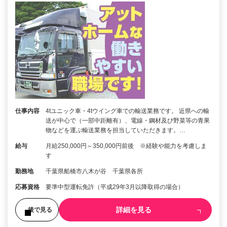
仕事内容
4tユニック車・4tウイング車での輸送業務です。 近県への輸
送が中心で（一部中距離有）、電線・鋼材及び野菜等の青果
物などを運ぶ輸送業務を担当していただきます。…
給与
月給250,000円～350,000円前後 ※経験や能力を考慮しま
す
勤務地
千葉県船橋市八木が谷 千葉県各所
応募資格
要準中型運転免許（平成29年3月以降取得の場合）
詳細を見る
後で見る