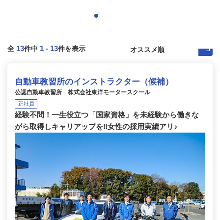
13
1
-
13
全
件中
件を表示
自動車教習所のインストラクター（候補）
公認自動車教習所 株式会社東洋モータースクール
正社員
経験不問！一生役立つ「国家資格」を未経験から働きな
がら取得しキャリアップを‼女性の採用実績アリ♪