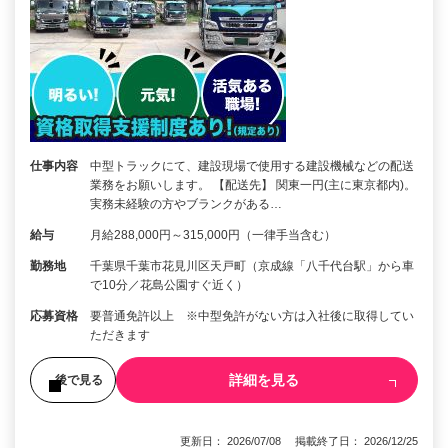
仕事内容
中型トラックにて、建設現場で使用する建設機械などの配送
業務をお願いします。 【配送先】 関東一円(主に東京都内)。
実務未経験の方やブランクがある…
給与
月給288,000円～315,000円（一律手当含む）
勤務地
千葉県千葉市花見川区天戸町（京成線「八千代台駅」から車
で10分／花島公園すぐ近く）
応募資格
要普通免許以上 ※中型免許がない方は入社後に取得してい
ただきます
詳細を見る
後で見る
更新日： 2026/07/08 掲載終了日： 2026/12/25