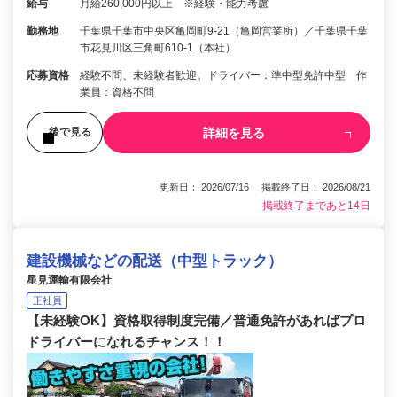
給与
月給260,000円以上 ※経験・能力考慮
勤務地
千葉県千葉市中央区亀岡町9-21（亀岡営業所）／千葉県千葉
市花見川区三角町610-1（本社）
応募資格
経験不問、未経験者歓迎。ドライバー：準中型免許中型 作
業員：資格不問
詳細を見る
後で見る
更新日： 2026/07/16 掲載終了日： 2026/08/21
掲載終了まであと14日
建設機械などの配送（中型トラック）
星見運輸有限会社
正社員
【未経験OK】資格取得制度完備／普通免許があればプロ
ドライバーになれるチャンス！！