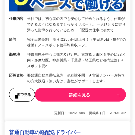
仕事内容
当社では、初心者の方でも安心して始められるよう、仕事が
できるようになるまでしっかりサポート。 一人ひとりに寄り
添った指導を行っているため、「配送の仕事は初めて…
給与
完全出来高制 ※月収25万円以上可！（平日週5日・8時間の
稼働）／＜スポット便平均月収＞フ…
勤務地
神奈川県を中心に都内及び近県、東京都大田区を中心に23区
内・多摩地区、神奈川県・千葉県・埼玉県など都内近郊）<
スポット便>
応募資格
要普通自動車運転免許 ※経験不問 ★営業ナンバーお持ち
の方大歓迎（無い方は、当社がサポートします）
詳細を見る
後で見る
更新日： 2026/07/08 掲載終了日： 2026/10/02
普通自動車の軽配送ドライバー