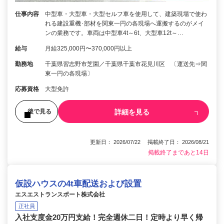
仕事内容
中型車・大型車・大型セルフ車を使用して、建築現場で使わ
れる建設重機･部材を関東一円の各現場へ運搬するのがメイ
ンの業務です。車両は中型車4t～6t、大型車12t～…
給与
月給325,000円〜370,000円以上
勤務地
千葉県習志野市芝園／千葉県千葉市花見川区 〔運送先⇒関
東一円の各現場〕
応募資格
大型免許
詳細を見る
後で見る
更新日： 2026/07/22 掲載終了日： 2026/08/21
掲載終了まであと14日
仮設ハウスの4t車配送および設置
エスエストランスポート株式会社
正社員
入社支度金20万円支給！完全週休二日！定時より早く帰