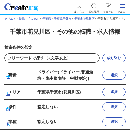
後で見る
閲覧履歴
会員登録
メニュー
クリエイト転職・求人TOP
＞
千葉県
＞
千葉県千葉市
＞
千葉市花見川区
＞
千葉市花見川区・その他
千葉市花見川区・その他の転職・求人情報
検索条件の設定
絞り込む
ドライバー(ドライバー(普通免
職種
選択
許・準中型免許・中型免許))
エリア
千葉県千葉市(花見川区)
選択
条件
指定しない
選択
業種
指定しない
選択