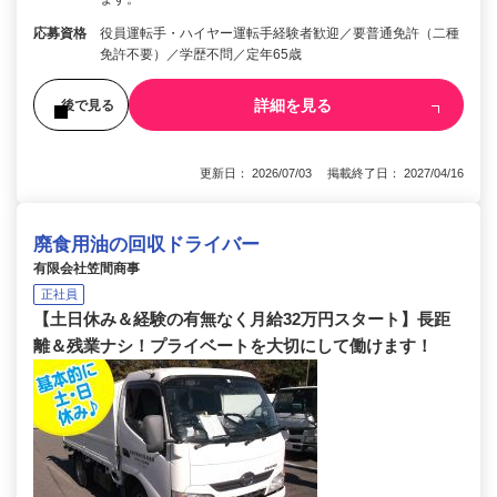
応募資格
役員運転手・ハイヤー運転手経験者歓迎／要普通免許（二種
免許不要）／学歴不問／定年65歳
詳細を見る
後で見る
更新日： 2026/07/03 掲載終了日： 2027/04/16
廃食用油の回収ドライバー
有限会社笠間商事
正社員
【土日休み＆経験の有無なく月給32万円スタート】長距
離＆残業ナシ！プライベートを大切にして働けます！