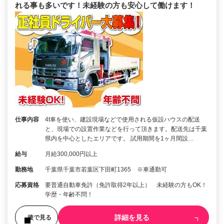
れる事も多いです！未経験の方も安心して働けます！
仕事内容
4t車を使い、建設現場などで使用される仮設ハウスの配送
と、現場での設置作業などを行って頂きます。配送先は千葉
県内を中心としたエリアです。 試用期間を1ヶ月間設…
給与
月給300,000円以上
勤務地
千葉県千葉市若葉区下田町1365 ※車通勤可
応募資格
要普通自動車免許（免許取得2年以上） 未経験の方もOK！
学歴・年齢不問！
詳細を見る
後で見る