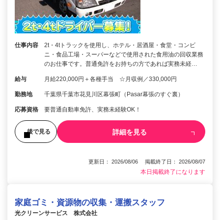
仕事内容
2t・4tトラックを使用し、ホテル・居酒屋・食堂・コンビ
ニ・食品工場・スーパーなどで使用された食用油の回収業務
のお仕事です。普通免許をお持ちの方であれば実務未経…
給与
月給220,000円＋各種手当 ☆月収例／330,000円
勤務地
千葉県千葉市花見川区幕張町（Pasar幕張のすぐ裏）
応募資格
要普通自動車免許、実務未経験OK！
詳細を見る
後で見る
更新日： 2026/08/06 掲載終了日： 2026/08/07
本日掲載終了になります
家庭ゴミ・資源物の収集・運搬スタッフ
光クリーンサービス 株式会社