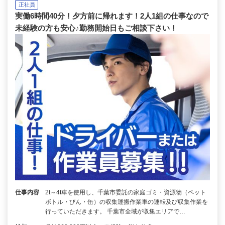
正社員
実働6時間40分！夕方前に帰れます！2人1組の仕事なので
未経験の方も安心♪勤務開始日もご相談下さい！
仕事内容
2t～4t車を使用し、千葉市委託の家庭ゴミ・資源物（ペット
ボトル・びん・缶）の収集運搬作業車の運転及び収集作業を
行っていただきます。 千葉市全域が収集エリアで…