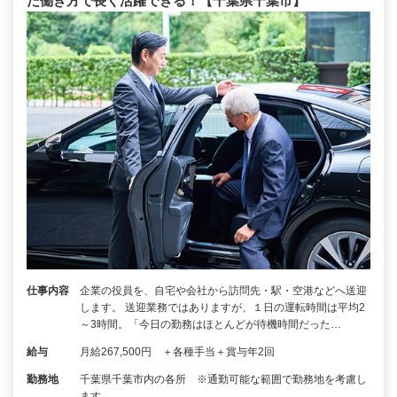
た働き方で長く活躍できる！【千葉県千葉市】
仕事内容
企業の役員を、自宅や会社から訪問先・駅・空港などへ送迎
します。 送迎業務ではありますが、１日の運転時間は平均2
～3時間。「今日の勤務はほとんどが待機時間だった…
給与
月給267,500円 ＋各種手当＋賞与年2回
勤務地
千葉県千葉市内の各所 ※通勤可能な範囲で勤務地を考慮し
ます。