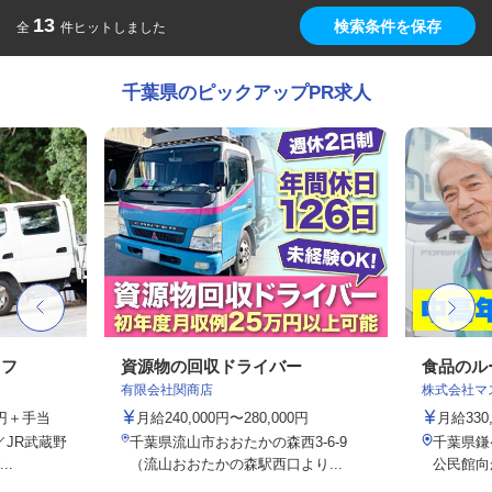
13
検索条件を保存
全
件ヒットしました
千葉県のピックアップPR求人
ッフ
資源物の回収ドライバー
食品のル
有限会社関商店
株式会社マ
00円＋手当
月給240,000円〜280,000円
月給330
／JR武蔵野
千葉県流山市おおたかの森西3-6-9
千葉県鎌
..
（流山おおたかの森駅西口より...
公民館向