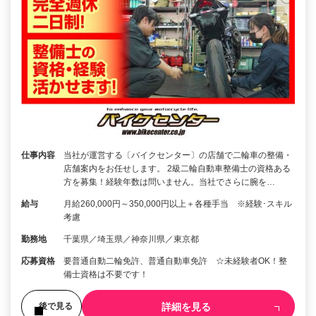
仕事内容
当社が運営する〔バイクセンター〕の店舗で二輪車の整備・
店舗案内をお任せします。 2級二輪自動車整備士の資格ある
方を募集！経験年数は問いません。当社でさらに腕を…
給与
月給260,000円～350,000円以上＋各種手当 ※経験･スキル
考慮
勤務地
千葉県／埼玉県／神奈川県／東京都
応募資格
要普通自動二輪免許、普通自動車免許 ☆未経験者OK！整
備士資格は不要です！
詳細を見る
後で見る