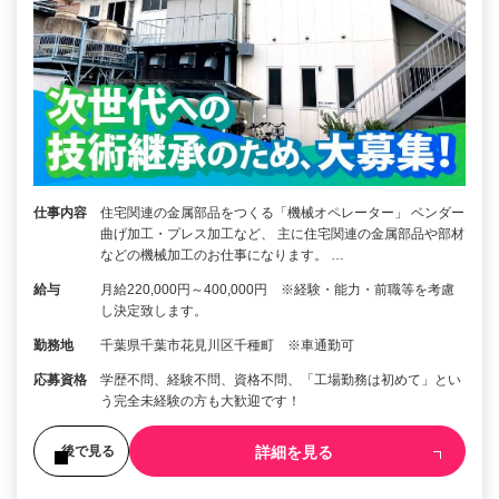
仕事内容
住宅関連の金属部品をつくる「機械オペレーター」 ベンダー
曲げ加工・プレス加工など、 主に住宅関連の金属部品や部材
などの機械加工のお仕事になります。 …
給与
月給220,000円～400,000円 ※経験・能力・前職等を考慮
し決定致します。
勤務地
千葉県千葉市花見川区千種町 ※車通勤可
応募資格
学歴不問、経験不問、資格不問、「工場勤務は初めて」とい
う完全未経験の方も大歓迎です！
詳細を見る
後で見る