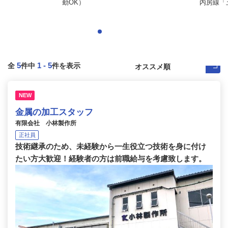
勤OK）
内房線「五
5
1
-
5
全
件中
件を表示
NEW
金属の加工スタッフ
有限会社 小林製作所
正社員
技術継承のため、未経験から一生役立つ技術を身に付け
たい方大歓迎！経験者の方は前職給与を考慮致します。