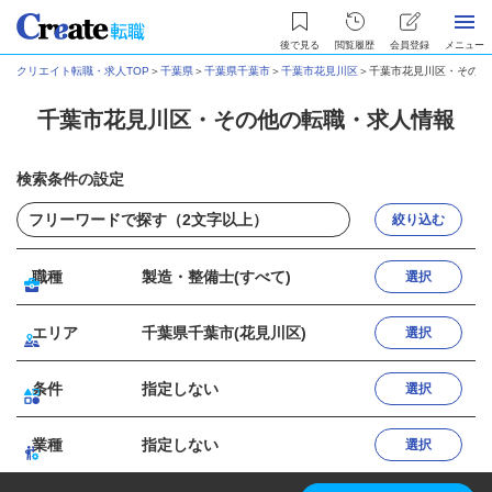
後で見る
閲覧履歴
会員登録
メニュー
クリエイト転職・求人TOP
＞
千葉県
＞
千葉県千葉市
＞
千葉市花見川区
＞
千葉市花見川区・その他
千葉市花見川区・その他の転職・求人情報
検索条件の設定
絞り込む
職種
製造・整備士(すべて)
選択
エリア
千葉県千葉市(花見川区)
選択
条件
指定しない
選択
業種
指定しない
選択