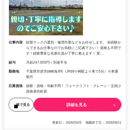
仕事内容
鉄製ラックの選別・修理作業などをお任せします。 未経験か
らできるお仕事なのでお気軽にご応募下さい！ 資格も不問で
す！経験豊富な先輩社員が丁寧に教えます！ 変…
給与
月給247,000円＋別途手当
勤務地
千葉県市原市姉崎海岸6（JR姉ケ崎駅より車で5分）※車通
勤可
応募資格
経験・資格・年齢不問！ フォークリフト・クレーン・玉掛け
資格者尚歓迎
詳細を見る
後で見る
更新日： 2026/03/25 掲載終了日： 2026/09/11