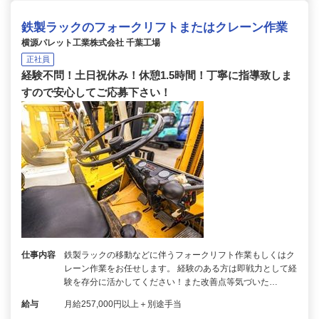
鉄製ラックのフォークリフトまたはクレーン作業
横源パレット工業株式会社 千葉工場
正社員
経験不問！土日祝休み！休憩1.5時間！丁寧に指導致しま
すので安心してご応募下さい！
仕事内容
鉄製ラックの移動などに伴うフォークリフト作業もしくはク
レーン作業をお任せします。 経験のある方は即戦力として経
験を存分に活かしてください！また改善点等気づいた…
給与
月給257,000円以上＋別途手当