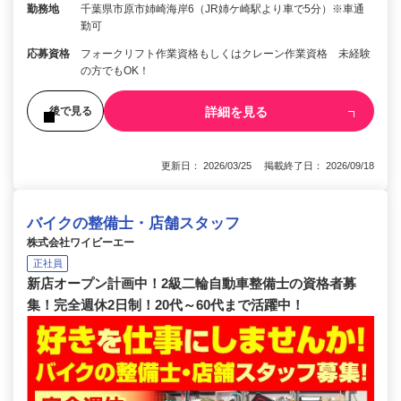
勤務地
千葉県市原市姉崎海岸6（JR姉ケ崎駅より車で5分）※車通
勤可
応募資格
フォークリフト作業資格もしくはクレーン作業資格 未経験
の方でもOK！
詳細を見る
後で見る
更新日： 2026/03/25 掲載終了日： 2026/09/18
バイクの整備士・店舗スタッフ
株式会社ワイビーエー
正社員
新店オープン計画中！2級二輪自動車整備士の資格者募
集！完全週休2日制！20代～60代まで活躍中！