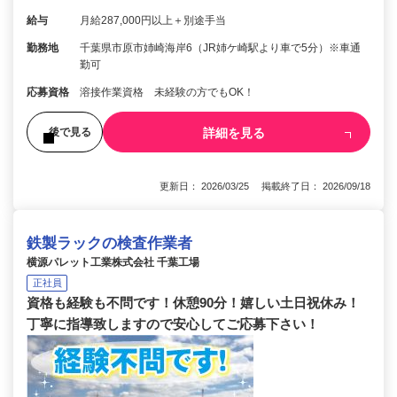
給与
月給287,000円以上＋別途手当
勤務地
千葉県市原市姉崎海岸6（JR姉ケ崎駅より車で5分）※車通
勤可
応募資格
溶接作業資格 未経験の方でもOK！
詳細を見る
後で見る
更新日： 2026/03/25 掲載終了日： 2026/09/18
鉄製ラックの検査作業者
横源パレット工業株式会社 千葉工場
正社員
資格も経験も不問です！休憩90分！嬉しい土日祝休み！
丁寧に指導致しますので安心してご応募下さい！