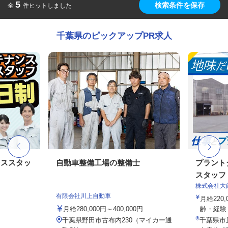
5
検索条件を保存
全
件ヒットしました
千葉県のピックアップPR求人
ンススタッ
自動車整備工場の整備士
プラント
スタッフ（
株式会社大
有限会社川上自動車
月給220,
月給280,000円～400,000円
齢・経験・
千葉県野田市古布内230（マイカー通
千葉県市原