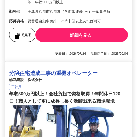
等 年収500万円以上 …
勤務地
千葉県八街市八街ほ（八街駅徒歩5分）千葉県各所
応募資格
要普通自動車免許 ※準中型以上あれば尚可
詳細を見る
後で見る
更新日： 2026/07/24 掲載終了日： 2026/09/04
分譲住宅造成工事の重機オペレーター
総武建設 株式会社
正社員
年収500万円以上！会社負担で資格取得！年間休日120
日！職人として更に成長し長く活躍出来る職場環境