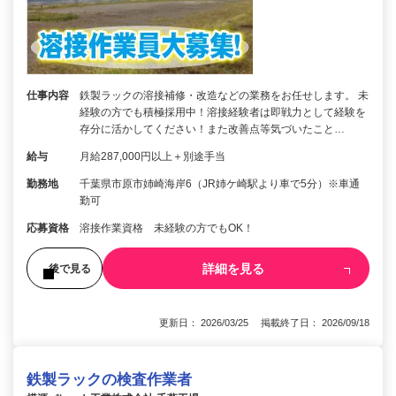
仕事内容
鉄製ラックの溶接補修・改造などの業務をお任せします。 未
経験の方でも積極採用中！溶接経験者は即戦力として経験を
存分に活かしてください！また改善点等気づいたこと…
給与
月給287,000円以上＋別途手当
勤務地
千葉県市原市姉崎海岸6（JR姉ケ崎駅より車で5分）※車通
勤可
応募資格
溶接作業資格 未経験の方でもOK！
詳細を見る
後で見る
更新日： 2026/03/25 掲載終了日： 2026/09/18
鉄製ラックの検査作業者