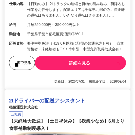
仕事内容
【日勤のみ】 2tトラックの運転と荷物の積み込み、荷降ろし
作業をお任せします。配送エリアは千葉県北部のみ。長距離
の運転はありません。いきなり運転はさせませんし…
給与
月給250,000円～350,000円以上
勤務地
千葉県千葉市稲毛区長沼原町360-1
応募資格
要準中型免許（H19.6月以前に取得の普通免許も可） ◎無
資格者・未経験者もOK！準中型・中型免許取得助成金有！
詳細を見る
後で見る
更新日： 2026/07/31 掲載終了日： 2026/09/04
2tドライバーの配送アシスタント
稲葉運送株式会社
正社員
【未経験大歓迎】【土日祝休み】【残業少なめ】6月より
食事補助制度導入！