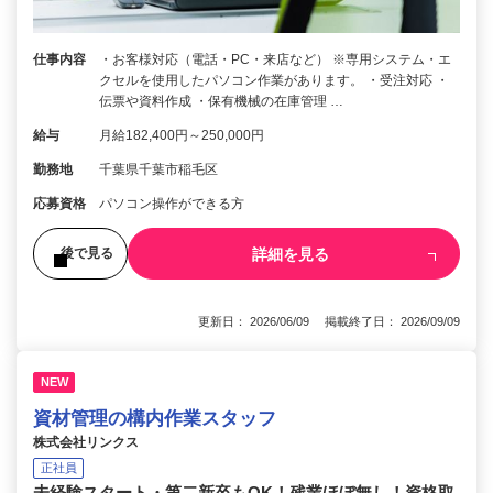
仕事内容
・お客様対応（電話・PC・来店など） ※専用システム・エ
クセルを使用したパソコン作業があります。 ・受注対応 ・
伝票や資料作成 ・保有機械の在庫管理 …
給与
月給182,400円～250,000円
勤務地
千葉県千葉市稲毛区
応募資格
パソコン操作ができる方
詳細を見る
後で見る
更新日： 2026/06/09 掲載終了日： 2026/09/09
NEW
資材管理の構内作業スタッフ
株式会社リンクス
正社員
未経験スタート・第二新卒もOK！残業ほぼ無し！資格取