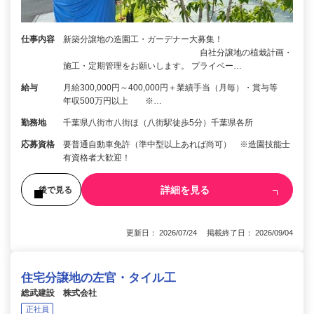
仕事内容
新築分譲地の造園工・ガーデナー大募集！
自社分譲地の植栽計画・
施工・定期管理をお願いします。 プライベー…
給与
月給300,000円～400,000円＋業績手当（月毎）・賞与等
年収500万円以上 ※…
勤務地
千葉県八街市八街ほ（八街駅徒歩5分）千葉県各所
応募資格
要普通自動車免許（準中型以上あれば尚可） ※造園技能士
有資格者大歓迎！
詳細を見る
後で見る
更新日： 2026/07/24 掲載終了日： 2026/09/04
住宅分譲地の左官・タイル工
総武建設 株式会社
正社員