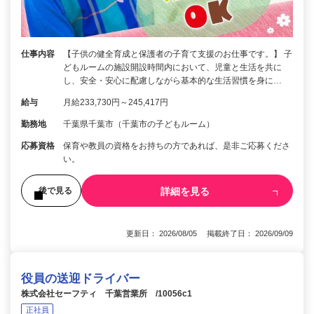
仕事内容
【子供の健全育成と保護者の子育て支援のお仕事です。】 子
どもルームの施設開設時間内において、児童と生活を共に
し、安全・安心に配慮しながら基本的な生活習慣を身に…
給与
月給233,730円～245,417円
勤務地
千葉県千葉市（千葉市の子どもルーム）
応募資格
保育や教員の資格をお持ちの方であれば、是非ご応募くださ
い。
詳細を見る
後で見る
更新日： 2026/08/05 掲載終了日： 2026/09/09
役員の送迎ドライバー
株式会社セーフティ 千葉営業所 /10056c1
正社員