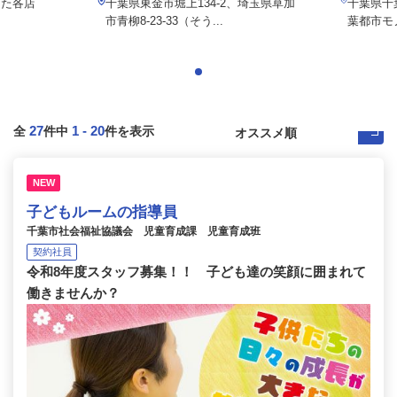
した各店
千葉県東金市堀上134-2、埼玉県草加
千葉県千
市青柳8-23-33（そう...
葉都市モ
27
1
-
20
全
件中
件を表示
NEW
子どもルームの指導員
千葉市社会福祉協議会 児童育成課 児童育成班
契約社員
令和8年度スタッフ募集！！ 子ども達の笑顔に囲まれて
働きませんか？