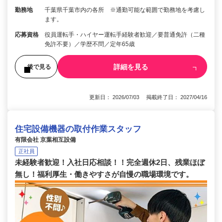
勤務地
千葉県千葉市内の各所 ※通勤可能な範囲で勤務地を考慮し
ます。
応募資格
役員運転手・ハイヤー運転手経験者歓迎／要普通免許（二種
免許不要）／学歴不問／定年65歳
詳細を見る
後で見る
更新日： 2026/07/03 掲載終了日： 2027/04/16
住宅設備機器の取付作業スタッフ
有限会社 京葉相互設備
正社員
未経験者歓迎！入社日応相談！！完全週休2日、残業ほぼ
無し！福利厚生・働きやすさが自慢の職場環境です。