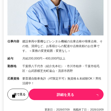
仕事内容
建設車両や重機などレンタル機械の出庫点検や帰庫点検、そ
の他、清掃など、お客様からの配達や点検依頼のお仕事で
す。 ＜業務の変更範囲：変更なし＞
給与
月給200,000円～400,000円以上
勤務地
千葉県八千代市（紹介先本社）・市川市柏井・千葉市稲毛
区・山武郡横芝光町遠山・茂原市西野
応募資格
要普通自動車免許（AT限定不可）無資格＆未経験OK！男性
活躍中！
詳細を見る
後で見る
更新日： 2026/07/09 掲載終了日： 2026/10/09