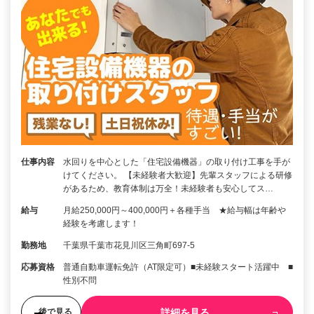
仕事内容
水回りを中心とした「住宅設備機器」の取り付け工事を手が
けてください。 【未経験者大歓迎】先輩スタッフによる研修
があるため、教育体制は万全！未経験者も安心してス…
給与
月給250,000円～400,000円＋各種手当 ★給与幅は年齢や
経験を考慮します！
勤務地
千葉県千葉市花見川区三角町697-5
応募資格
普通自動車運転免許（AT限定可）■未経験スタート活躍中 ■
性別不問
詳細を見る
後で見る