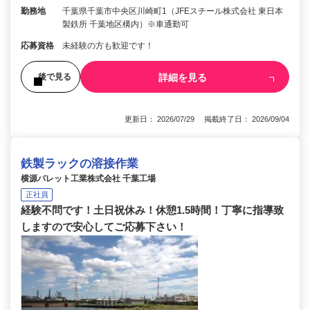
勤務地
千葉県千葉市中央区川崎町1（JFEスチール株式会社 東日本
製鉄所 千葉地区構内）※車通勤可
応募資格
未経験の方も歓迎です！
詳細を見る
後で見る
更新日： 2026/07/29 掲載終了日： 2026/09/04
鉄製ラックの溶接作業
横源パレット工業株式会社 千葉工場
正社員
経験不問です！土日祝休み！休憩1.5時間！丁寧に指導致
しますので安心してご応募下さい！