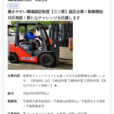
南総通運株式会社 東金支店
正社員
働きやすい職場認証制度【三ツ星】認定企業！勤務開始
日応相談！新たなチャレンジを応援します
仕事内容
倉庫内でフォークリフトを使っての入出荷業務をお願いしま
す。 【具体的には】 ◎検品作業 ◎梱包作業 ◎荷役作業 【安
心のサポート体制！】 ★…
給与
月給250,000円以上
勤務地
千葉県千葉市稲毛区／千葉県山武郡芝山／千葉県九十九里町
／千葉県東金市