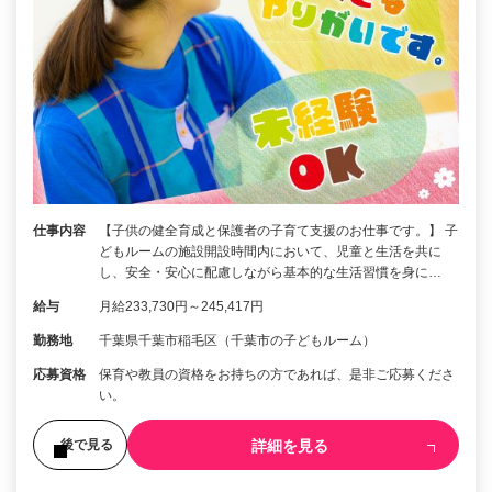
仕事内容
【子供の健全育成と保護者の子育て支援のお仕事です。】 子
どもルームの施設開設時間内において、児童と生活を共に
し、安全・安心に配慮しながら基本的な生活習慣を身に…
給与
月給233,730円～245,417円
勤務地
千葉県千葉市稲毛区（千葉市の子どもルーム）
応募資格
保育や教員の資格をお持ちの方であれば、是非ご応募くださ
い。
詳細を見る
後で見る