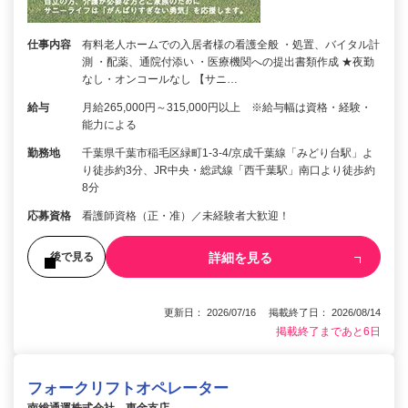
仕事内容
有料老人ホームでの入居者様の看護全般 ・処置、バイタル計
測 ・配薬、通院付添い ・医療機関への提出書類作成 ★夜勤
なし・オンコールなし 【サニ…
給与
月給265,000円～315,000円以上 ※給与幅は資格・経験・
能力による
勤務地
千葉県千葉市稲毛区緑町1-3-4/京成千葉線「みどり台駅」よ
り徒歩約3分、JR中央・総武線「西千葉駅」南口より徒歩約
8分
応募資格
看護師資格（正・准）／未経験者大歓迎！
詳細を見る
後で見る
更新日： 2026/07/16 掲載終了日： 2026/08/14
掲載終了まであと6日
フォークリフトオペレーター