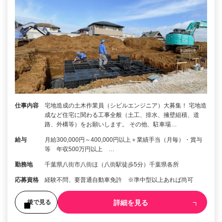
仕事内容
宅地造成の土木作業員（シビルエンジニア）大募集！ 宅地造
成など住宅に関わる工事全般（土工、排水、擁壁組積、道
路、外構等）をお願いします。 その他、駐車場…
給与
月給300,000円～400,000円以上＋業績手当（月毎）・賞与
等 年収500万円以上 …
勤務地
千葉県八街市八街ほ（八街駅徒歩5分）千葉県各所
応募資格
経験不問、要普通自動車免許 ※準中型以上あれば尚可
詳細を見る
後で見る