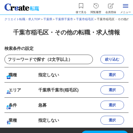
後で見る
閲覧履歴
会員登録
メニュー
クリエイト転職・求人TOP
＞
千葉県
＞
千葉県千葉市
＞
千葉市稲毛区
＞
千葉市稲毛区・その他の転
千葉市稲毛区・その他の転職・求人情報
検索条件の設定
絞り込む
職種
指定しない
選択
エリア
千葉県千葉市(稲毛区)
選択
条件
急募
選択
業種
指定しない
選択