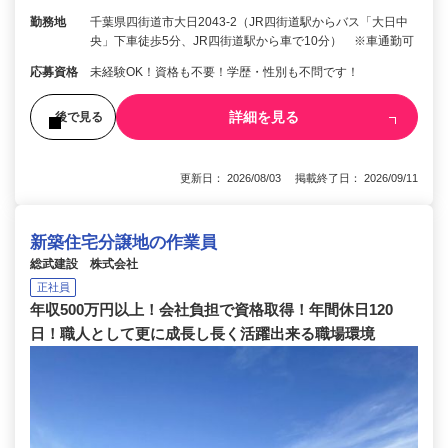
勤務地
千葉県四街道市大日2043-2（JR四街道駅からバス「大日中
央」下車徒歩5分、JR四街道駅から車で10分） ※車通勤可
応募資格
未経験OK！資格も不要！学歴・性別も不問です！
詳細を見る
後で見る
更新日： 2026/08/03 掲載終了日： 2026/09/11
新築住宅分譲地の作業員
総武建設 株式会社
正社員
年収500万円以上！会社負担で資格取得！年間休日120
日！職人として更に成長し長く活躍出来る職場環境