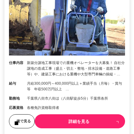
仕事内容
新築分譲地工事現場での重機オペレーターを大募集！ 自社分
譲地の造成工事（盛土・切土・整地・排水設備・道路工事
等）や、建築工事における重機や大型専門車輛の操縦・…
給与
月給300,000円～400,000円以上＋業績手当（月毎）・賞与
等 年収500万円以上 …
勤務地
千葉県八街市八街ほ（八街駅徒歩5分）千葉県各所
応募資格
各種免許資格取得者
詳細を見る
後で見る