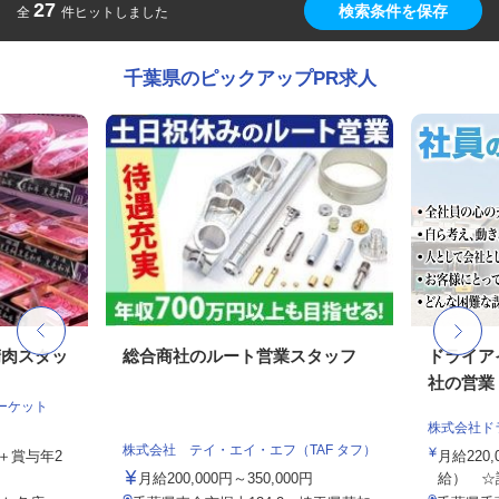
27
検索条件を保存
全
件ヒットしました
千葉県のピックアップPR求人
精肉スタッ
総合商社のルート営業スタッフ
ドライア
社の営業・
マーケット
株式会社ド
株式会社 テイ・エイ・エフ（TAF タフ）
当＋賞与年2
月給220,
月給200,000円～350,000円
給） ☆試