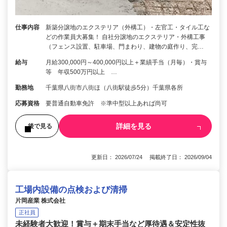
仕事内容
新築分譲地のエクステリア（外構工）・左官工・タイル工な
どの作業員大募集！ 自社分譲地のエクステリア・外構工事
（フェンス設置、駐車場、門まわり、建物の庭作り、完…
給与
月給300,000円～400,000円以上＋業績手当（月毎）・賞与
等 年収500万円以上 …
勤務地
千葉県八街市八街ほ（八街駅徒歩5分）千葉県各所
応募資格
要普通自動車免許 ※準中型以上あれば尚可
詳細を見る
後で見る
更新日： 2026/07/24 掲載終了日： 2026/09/04
工場内設備の点検および清掃
片岡産業 株式会社
正社員
未経験者大歓迎！賞与＋期末手当など厚待遇＆安定性抜