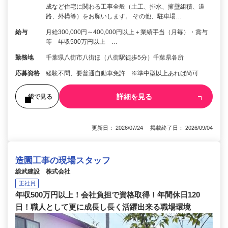
成など住宅に関わる工事全般（土工、排水、擁壁組積、道
路、外構等）をお願いします。 その他、駐車場…
給与
月給300,000円～400,000円以上＋業績手当（月毎）・賞与
等 年収500万円以上 …
勤務地
千葉県八街市八街ほ（八街駅徒歩5分）千葉県各所
応募資格
経験不問、要普通自動車免許 ※準中型以上あれば尚可
詳細を見る
後で見る
更新日： 2026/07/24 掲載終了日： 2026/09/04
造園工事の現場スタッフ
総武建設 株式会社
正社員
年収500万円以上！会社負担で資格取得！年間休日120
日！職人として更に成長し長く活躍出来る職場環境