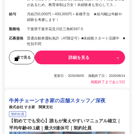
があるため、教育体制は万全！未経験者も安心してス…
給与
月給250,000円～400,000円＋各種手当 ★給与幅は年齢や
経験を考慮します！
勤務地
千葉県千葉市花見川区三角町697-5
応募資格
普通自動車運転免許（AT限定可）■未経験スタート活躍中 ■
性別不問
詳細を見る
後で見る
更新日： 2026/08/05 掲載終了日： 2026/08/14
掲載終了まであと5日
牛丼チェーンすき家の店舗スタッフ／深夜
株式会社 すき家 関東支社
契約社員
【初めてでも安心】誰もが覚えやすいマニュアル確立｜
平均年齢49.1歳｜最大9連休可｜契約社員