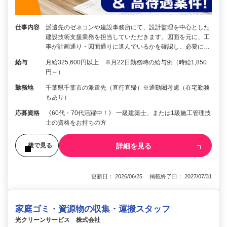
仕事内容
派遣先のゼネコンや建設事務所にて、設計監理を中心とした
建設技術支援業務を担当していただきます。図面を元に、工
事が計画通り・図面通りに進んでいるかを確認し、必要に…
給与
月給325,600円以上 ※月22日勤務時の給与例（時給1,850
円～）
勤務地
千葉県千葉市の派遣先（直行直帰）※通勤圏考慮（在宅勤務
もあり）
応募資格
《60代・70代活躍中！》 一級建築士、または1級施工管理技
士の資格をお持ちの方
詳細を見る
後で見る
更新日： 2026/06/25 掲載終了日： 2027/07/31
家庭ゴミ・資源物の収集・運搬スタッフ
光クリーンサービス 株式会社