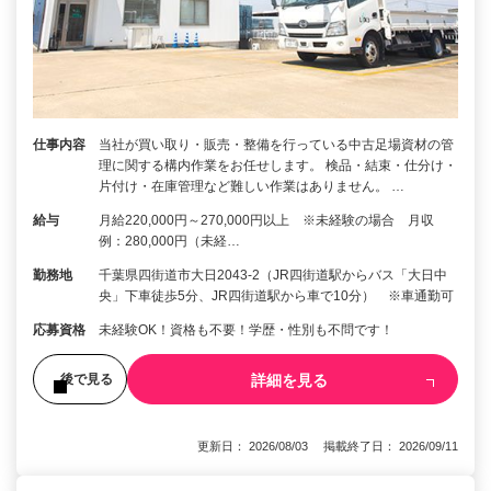
仕事内容
当社が買い取り・販売・整備を行っている中古足場資材の管
理に関する構内作業をお任せします。 検品・結束・仕分け・
片付け・在庫管理など難しい作業はありません。 …
給与
月給220,000円～270,000円以上 ※未経験の場合 月収
例：280,000円（未経…
勤務地
千葉県四街道市大日2043-2（JR四街道駅からバス「大日中
央」下車徒歩5分、JR四街道駅から車で10分） ※車通勤可
応募資格
未経験OK！資格も不要！学歴・性別も不問です！
詳細を見る
後で見る
更新日： 2026/08/03 掲載終了日： 2026/09/11