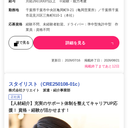
給与
月給260,000円以上 ※経験・能力考慮
勤務地
千葉県千葉市中央区亀岡町9-21（亀岡営業所）／千葉県千葉
市花見川区三角町610-1（本社）
応募資格
経験不問、未経験者歓迎。ドライバー：準中型免許中型 作
業員：資格不問
詳細を見る
後で見る
更新日： 2026/07/16 掲載終了日： 2026/08/21
掲載終了まであと12日
スタイリスト（CRE250108-01c）
株式会社クリエイト 派遣・紹介事業部
正社員
【人材紹介】充実のサポート体制を整えてキャリアUP応
援！ 資格・経験が活かせます！