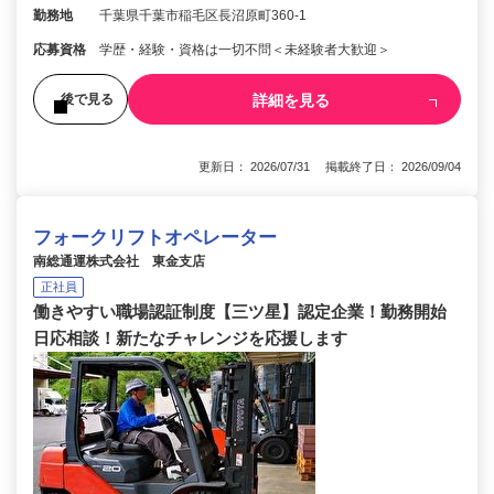
勤務地
千葉県千葉市稲毛区長沼原町360-1
応募資格
学歴・経験・資格は一切不問＜未経験者大歓迎＞
詳細を見る
後で見る
更新日： 2026/07/31 掲載終了日： 2026/09/04
フォークリフトオペレーター
南総通運株式会社 東金支店
正社員
働きやすい職場認証制度【三ツ星】認定企業！勤務開始
日応相談！新たなチャレンジを応援します