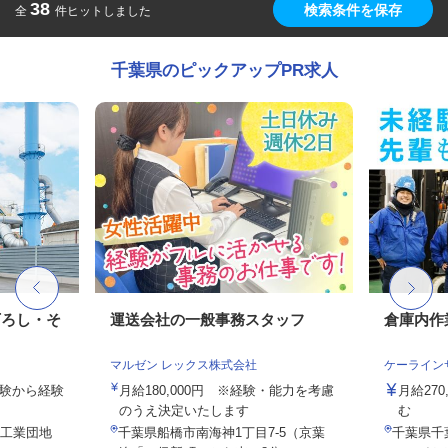
38
検索条件を保存
全
件ヒットしました
千葉県のピックアップPR求人
下ろし・そ
運送会社の一般事務スタッフ
倉庫内作
マルゼン レックス株式会社
ケーライン
未経験から経験
月給180,000円 ※経験・能力を考慮
月給27
のうえ決定いたします
む
（工業団地
千葉県船橋市南海神1丁目7-5（京葉
千葉県千葉