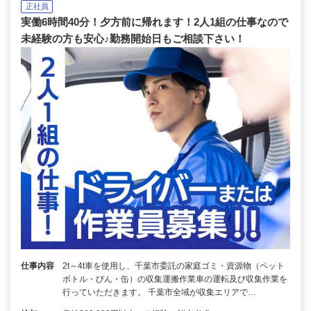
正社員
実働6時間40分！夕方前に帰れます！2人1組の仕事なので
未経験の方も安心♪勤務開始日もご相談下さい！
仕事内容
2t～4t車を使用し、千葉市委託の家庭ゴミ・資源物（ペット
ボトル・びん・缶）の収集運搬作業車の運転及び収集作業を
行っていただきます。 千葉市全域が収集エリアで…