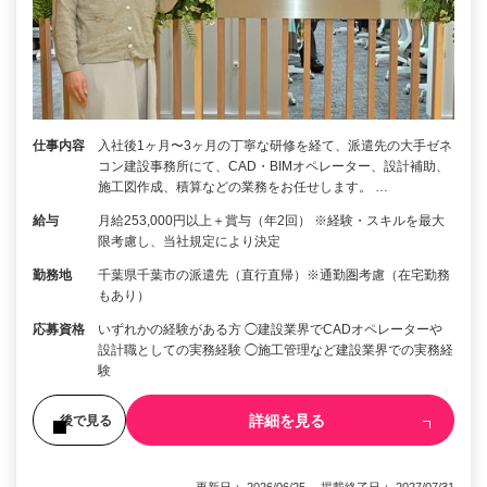
仕事内容
入社後1ヶ月〜3ヶ月の丁寧な研修を経て、派遣先の大手ゼネ
コン建設事務所にて、CAD・BIMオペレーター、設計補助、
施工図作成、積算などの業務をお任せします。 …
給与
月給253,000円以上＋賞与（年2回） ※経験・スキルを最大
限考慮し、当社規定により決定
勤務地
千葉県千葉市の派遣先（直行直帰）※通勤圏考慮（在宅勤務
もあり）
応募資格
いずれかの経験がある方 ◯建設業界でCADオペレーターや
設計職としての実務経験 ◯施工管理など建設業界での実務経
験
詳細を見る
後で見る
更新日： 2026/06/25 掲載終了日： 2027/07/31