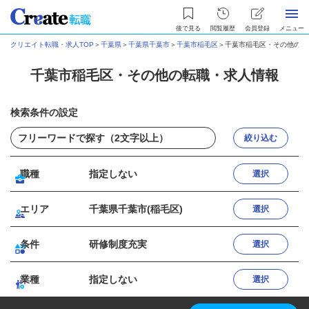
後で見る
閲覧履歴
会員登録
メニュー
クリエイト転職・求人TOP
＞
千葉県
＞
千葉県千葉市
＞
千葉市稲毛区
＞
千葉市稲毛区・その他の転
千葉市稲毛区・その他の転職・求人情報
検索条件の設定
絞り込む
職種
指定しない
選択
エリア
千葉県千葉市(稲毛区)
選択
条件
研修制度充実
選択
業種
指定しない
選択