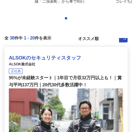
線「二俣新町」から車で8分）
コレイち
38
1
-
20
全
件中
件を表示
ALSOKのセキュリティスタッフ
ALSOK株式会社
正社員
95%が未経験スタート｜1年目で月収32万円以上も！｜賞
与平均137万円｜20代30代多数活躍中！