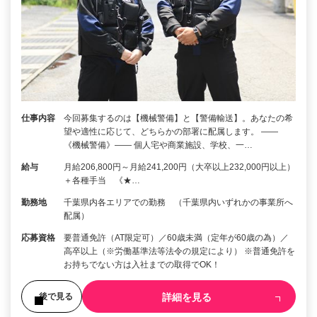
仕事内容
今回募集するのは【機械警備】と【警備輸送】。あなたの希
望や適性に応じて、どちらかの部署に配属します。 ――
《機械警備》―― 個人宅や商業施設、学校、一…
給与
月給206,800円～月給241,200円（大卒以上232,000円以上）
＋各種手当 《★…
勤務地
千葉県内各エリアでの勤務 （千葉県内いずれかの事業所へ
配属）
応募資格
要普通免許（AT限定可）／60歳未満（定年が60歳の為）／
高卒以上（※労働基準法等法令の規定により） ※普通免許を
お持ちでない方は入社までの取得でOK！
詳細を見る
後で見る