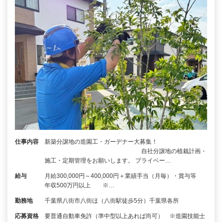
仕事内容
新築分譲地の造園工・ガーデナー大募集！
自社分譲地の植栽計画・
施工・定期管理をお願いします。 プライベー…
給与
月給300,000円～400,000円＋業績手当（月毎）・賞与等
年収500万円以上 ※…
勤務地
千葉県八街市八街ほ（八街駅徒歩5分）千葉県各所
応募資格
要普通自動車免許（準中型以上あれば尚可） ※造園技能士