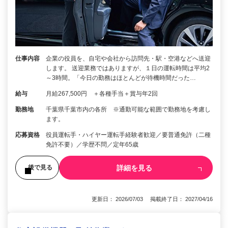
仕事内容
企業の役員を、自宅や会社から訪問先・駅・空港などへ送迎
します。 送迎業務ではありますが、１日の運転時間は平均2
～3時間。「今日の勤務はほとんどが待機時間だった…
給与
月給267,500円 ＋各種手当＋賞与年2回
勤務地
千葉県千葉市内の各所 ※通勤可能な範囲で勤務地を考慮し
ます。
応募資格
役員運転手・ハイヤー運転手経験者歓迎／要普通免許（二種
免許不要）／学歴不問／定年65歳
詳細を見る
後で見る
更新日： 2026/07/03 掲載終了日： 2027/04/16