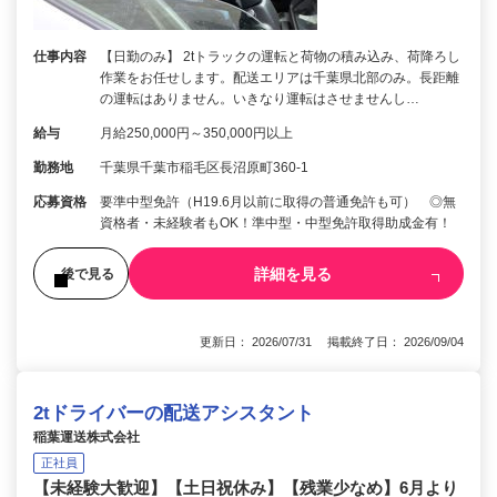
仕事内容
【日勤のみ】 2tトラックの運転と荷物の積み込み、荷降ろし
作業をお任せします。配送エリアは千葉県北部のみ。長距離
の運転はありません。いきなり運転はさせませんし…
給与
月給250,000円～350,000円以上
勤務地
千葉県千葉市稲毛区長沼原町360-1
応募資格
要準中型免許（H19.6月以前に取得の普通免許も可） ◎無
資格者・未経験者もOK！準中型・中型免許取得助成金有！
詳細を見る
後で見る
更新日： 2026/07/31 掲載終了日： 2026/09/04
2tドライバーの配送アシスタント
稲葉運送株式会社
正社員
【未経験大歓迎】【土日祝休み】【残業少なめ】6月より