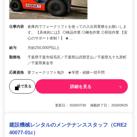
仕事内容
倉庫内でフォークリフトを使っての入出荷業務をお願いしま
す。 【具体的には】 ◎検品作業 ◎梱包作業 ◎荷役作業 【安
心のサポート体制！】 ★…
給与
月給250,000円以上
勤務地
千葉県千葉市稲毛区／千葉県山武郡芝山／千葉県九十九里町
／千葉県東金市
応募資格
要フォークリフト免許 ★学歴・経験一切不問
詳細を見る
後で見る
更新日： 2026/07/30 掲載終了日： 2026/09/25
建設機械レンタルのメンテナンススタッフ（CRE2
40077-01c）