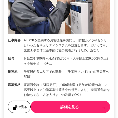
仕事内容
ALSOKを契約するお客様先を訪問し、防犯カメラやセンサー
といったセキュリティシステムを設置します。といっても、
設置工事自体は基本的に協力業者が行うため、あなた…
給与
月給201,300円～月給235,700円（大卒以上226,500円以上）
＋各種手当 《★…
勤務地
千葉県内各エリアでの勤務 （千葉県内いずれかの事業所へ
配属）
応募資格
要普通免許（AT限定可）／60歳未満（定年が60歳の為）／
高卒以上（※労働基準法等法令の規定により） ※普通免許を
お持ちでない方は入社までの取得でOK！
詳細を見る
後で見る