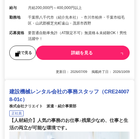
給与
月給200,000円～400,000円以上
勤務地
千葉県八千代市（紹介先本社）・市川市柏井・千葉市稲毛
区・山武郡横芝光町遠山・茂原市西野
応募資格
要普通自動車免許（AT限定不可）無資格＆未経験OK！男性
活躍中！
詳細を見る
後で見る
更新日： 2026/07/09 掲載終了日： 2026/10/09
建設機械レンタル会社の事務スタッフ（CRE24007
8-01c）
株式会社クリエイト 派遣・紹介事業部
正社員
【人材紹介】人気の事務のお仕事♪残業少なめ、仕事と生
活の両立が可能な環境です。