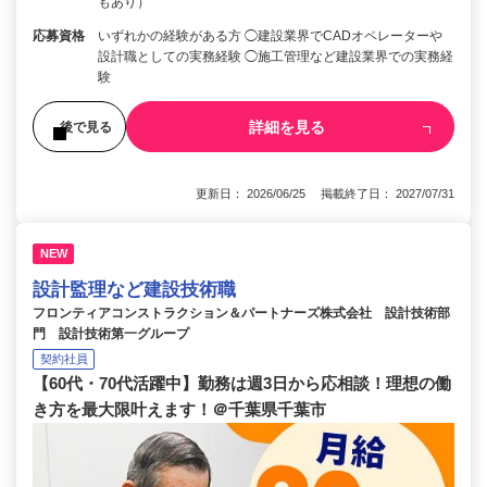
もあり）
応募資格
いずれかの経験がある方 ◯建設業界でCADオペレーターや
設計職としての実務経験 ◯施工管理など建設業界での実務経
験
詳細を見る
後で見る
更新日： 2026/06/25 掲載終了日： 2027/07/31
NEW
設計監理など建設技術職
フロンティアコンストラクション＆パートナーズ株式会社 設計技術部
門 設計技術第一グループ
契約社員
【60代・70代活躍中】勤務は週3日から応相談！理想の働
き方を最大限叶えます！＠千葉県千葉市