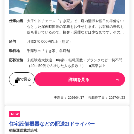
仕事内容
大手牛丼チェーン『すき家』で、店内清掃や翌日の準備を中
心とした深夜時間帯の業務をお任せします。お客様の来店も
落ち着いているので、接客・調理などは少なめです。その…
給与
月収270,000円以上（想定）
勤務地
千葉県の「すき家」各店舗
応募資格
未経験者大歓迎 ■年齢・転職回数・ブランクなど一切不問
（40～50代で入社した人も多数！） ■高卒以上
詳細を見る
後で見る
更新日： 2026/04/17 掲載終了日： 2027/04/23
NEW
住宅設備機器などの配送2tドライバー
稲葉運送株式会社