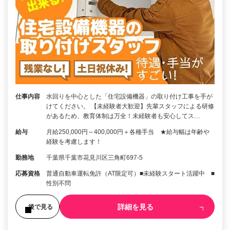
仕事内容
水回りを中心とした「住宅設備機器」の取り付け工事を手が
けてください。 【未経験者大歓迎】先輩スタッフによる研修
があるため、教育体制は万全！未経験者も安心してス…
給与
月給250,000円～400,000円＋各種手当 ★給与幅は年齢や
経験を考慮します！
勤務地
千葉県千葉市花見川区三角町697-5
応募資格
普通自動車運転免許（AT限定可）■未経験スタート活躍中 ■
性別不問
詳細を見る
後で見る