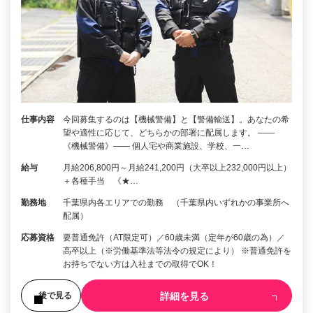
仕事内容
今回募集するのは【機械警備】と【警備輸送】。あなたの希
望や適性に応じて、どちらかの部署に配属します。 ――
《機械警備》―― 個人宅や商業施設、学校、一…
給与
月給206,800円～月給241,200円（大卒以上232,000円以上）
＋各種手当 《★…
勤務地
千葉県内各エリアでの勤務 （千葉県内いずれかの事業所へ
配属）
応募資格
要普通免許（AT限定可）／60歳未満（定年が60歳の為）／
高卒以上（※労働基準法等法令の規定により） ※普通免許を
お持ちでない方は入社までの取得でOK！
詳細を見る
後で見る