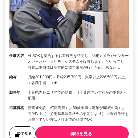
仕事内容
ALSOKを契約するお客様先を訪問し、防犯カメラやセンサー
といったセキュリティシステムを設置します。といっても、
設置工事自体は基本的に協力業者が行うため、あなた…
給与
月給201,300円～月給235,700円（大卒以上226,500円以上）
＋各種手当 《★…
勤務地
千葉県内各エリアでの勤務 （千葉県内いずれかの事業所へ
配属）
応募資格
要普通免許（AT限定可）／60歳未満（定年が60歳の為）／
高卒以上（※労働基準法等法令の規定により） ※普通免許を
お持ちでない方は入社までの取得でOK！
詳細を見る
後で見る