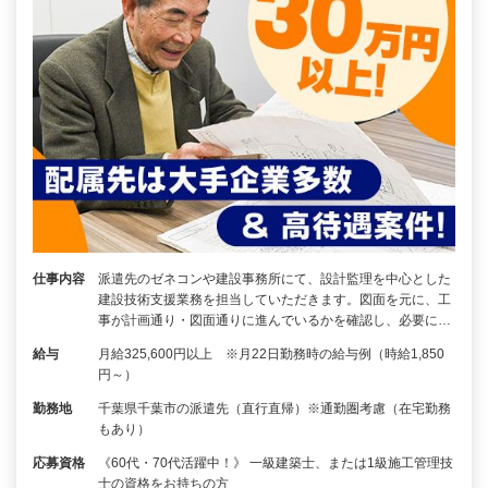
仕事内容
派遣先のゼネコンや建設事務所にて、設計監理を中心とした
建設技術支援業務を担当していただきます。図面を元に、工
事が計画通り・図面通りに進んでいるかを確認し、必要に…
給与
月給325,600円以上 ※月22日勤務時の給与例（時給1,850
円～）
勤務地
千葉県千葉市の派遣先（直行直帰）※通勤圏考慮（在宅勤務
もあり）
応募資格
《60代・70代活躍中！》 一級建築士、または1級施工管理技
士の資格をお持ちの方