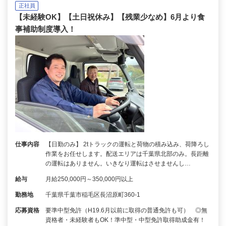
正社員
【未経験OK】【土日祝休み】【残業少なめ】6月より食
事補助制度導入！
仕事内容
【日勤のみ】 2tトラックの運転と荷物の積み込み、荷降ろし
作業をお任せします。配送エリアは千葉県北部のみ。長距離
の運転はありません。いきなり運転はさせませんし…
給与
月給250,000円～350,000円以上
勤務地
千葉県千葉市稲毛区長沼原町360-1
応募資格
要準中型免許（H19.6月以前に取得の普通免許も可） ◎無
資格者・未経験者もOK！準中型・中型免許取得助成金有！