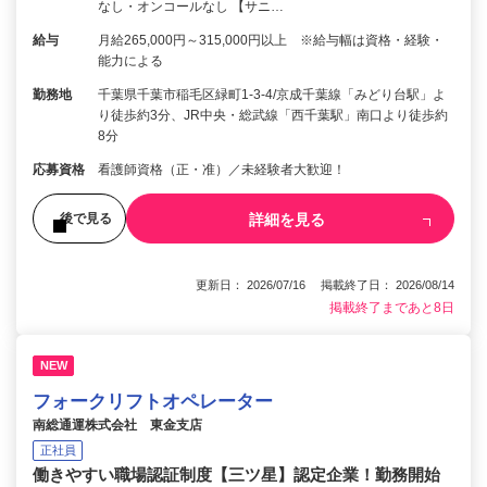
なし・オンコールなし 【サニ…
給与
月給265,000円～315,000円以上 ※給与幅は資格・経験・
能力による
勤務地
千葉県千葉市稲毛区緑町1-3-4/京成千葉線「みどり台駅」よ
り徒歩約3分、JR中央・総武線「西千葉駅」南口より徒歩約
8分
応募資格
看護師資格（正・准）／未経験者大歓迎！
詳細を見る
後で見る
更新日： 2026/07/16 掲載終了日： 2026/08/14
掲載終了まであと8日
NEW
フォークリフトオペレーター
南総通運株式会社 東金支店
正社員
働きやすい職場認証制度【三ツ星】認定企業！勤務開始