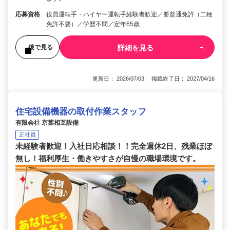
応募資格
役員運転手・ハイヤー運転手経験者歓迎／要普通免許（二種
免許不要）／学歴不問／定年65歳
詳細を見る
後で見る
更新日： 2026/07/03 掲載終了日： 2027/04/16
住宅設備機器の取付作業スタッフ
有限会社 京葉相互設備
正社員
未経験者歓迎！入社日応相談！！完全週休2日、残業ほぼ
無し！福利厚生・働きやすさが自慢の職場環境です。