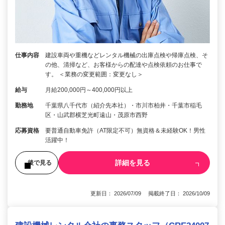
仕事内容
建設車両や重機などレンタル機械の出庫点検や帰庫点検、そ
の他、清掃など、お客様からの配達や点検依頼のお仕事で
す。 ＜業務の変更範囲：変更なし＞
給与
月給200,000円～400,000円以上
勤務地
千葉県八千代市（紹介先本社）・市川市柏井・千葉市稲毛
区・山武郡横芝光町遠山・茂原市西野
応募資格
要普通自動車免許（AT限定不可）無資格＆未経験OK！男性
活躍中！
詳細を見る
後で見る
更新日： 2026/07/09 掲載終了日： 2026/10/09