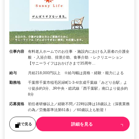
仕事内容
有料老人ホームでのお仕事 ・施設内における入居者の介護全
般 ・入浴介助、排泄介助、食事介助 ・レクリエーション
【サニーライフはおかげさまで35周年…
給与
月給218,000円以上 ※給与幅は資格・経験・能力による
勤務地
千葉県千葉市稲毛区緑町1-3-4/京成千葉線「みどり台駅」よ
り徒歩約3分、JR中央・総武線「西千葉駅」南口より徒歩約
8分
応募資格
初任者研修以上／経験不問／22時以降は18歳以上（深夜業務
の為／労働基準法第61条）／60歳以上も歓迎！
詳細を見る
後で見る