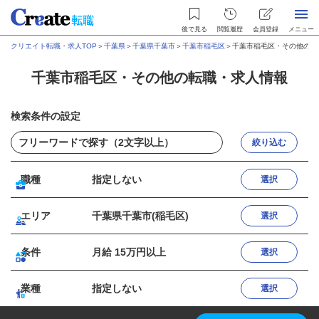
後で見る
閲覧履歴
会員登録
メニュー
クリエイト転職・求人TOP
＞
千葉県
＞
千葉県千葉市
＞
千葉市稲毛区
＞
千葉市稲毛区・その他の転
千葉市稲毛区・その他の転職・求人情報
検索条件の設定
絞り込む
職種
指定しない
選択
エリア
千葉県千葉市(稲毛区)
選択
条件
月給 15万円以上
選択
業種
指定しない
選択