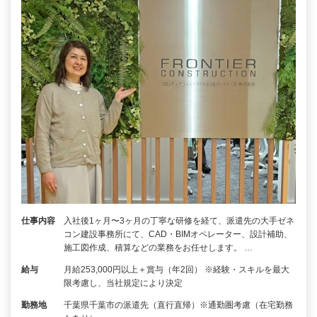
仕事内容
入社後1ヶ月〜3ヶ月の丁寧な研修を経て、派遣先の大手ゼネ
コン建設事務所にて、CAD・BIMオペレーター、設計補助、
施工図作成、積算などの業務をお任せします。 …
給与
月給253,000円以上＋賞与（年2回） ※経験・スキルを最大
限考慮し、当社規定により決定
勤務地
千葉県千葉市の派遣先（直行直帰）※通勤圏考慮（在宅勤務