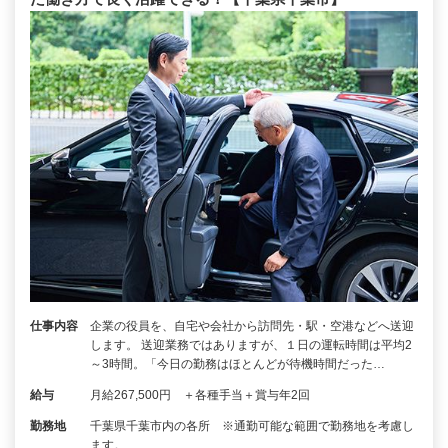
仕事内容
企業の役員を、自宅や会社から訪問先・駅・空港などへ送迎
します。 送迎業務ではありますが、１日の運転時間は平均2
～3時間。「今日の勤務はほとんどが待機時間だった…
給与
月給267,500円 ＋各種手当＋賞与年2回
勤務地
千葉県千葉市内の各所 ※通勤可能な範囲で勤務地を考慮し
ます。