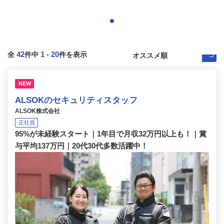
42
1
-
20
全
件中
件を表示
NEW
ALSOKのセキュリティスタッフ
ALSOK株式会社
正社員
95%が未経験スタート｜1年目で月収32万円以上も！｜賞
与平均137万円｜20代30代多数活躍中！