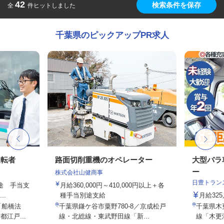
42
検索条件を保存
全
件ヒットしました
千葉県のピックアップPR求人
運転者
路面切削重機のオペレーター
大型バラ
ー
株式会社山健商事
日豊トラン
別途 手当支
月給360,000円～410,000円以上＋各
..
種手当別途支給
月給325
「船橋法
千葉県鎌ケ谷市粟野780-8／京成松戸
千葉県木更
江戸...
線・北総線・東武野田線「新...
線「木更津