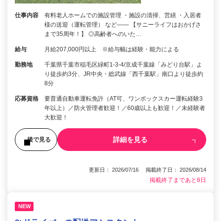
仕事内容
有料老人ホームでの施設管理 ・施設の清掃、営繕 ・入居者
様の送迎（運転管理） など―― 【サニーライフはおかげさ
まで35周年！】 ◎高齢者へのいた…
給与
月給207,000円以上 ※給与幅は経験・能力による
勤務地
千葉県千葉市稲毛区緑町1-3-4/京成千葉線「みどり台駅」よ
り徒歩約3分、JR中央・総武線「西千葉駅」南口より徒歩約
8分
応募資格
要普通自動車運転免許（AT可、ワンボックスカー運転経験3
年以上）／防火管理者歓迎！／60歳以上も歓迎！／未経験者
大歓迎！
詳細を見る
後で見る
更新日： 2026/07/16 掲載終了日： 2026/08/14
掲載終了まであと8日
NEW