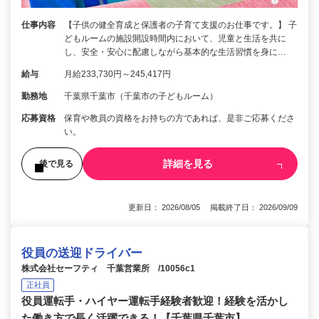
仕事内容
【子供の健全育成と保護者の子育て支援のお仕事です。】 子
どもルームの施設開設時間内において、児童と生活を共に
し、安全・安心に配慮しながら基本的な生活習慣を身に…
給与
月給233,730円～245,417円
勤務地
千葉県千葉市（千葉市の子どもルーム）
応募資格
保育や教員の資格をお持ちの方であれば、是非ご応募くださ
い。
詳細を見る
後で見る
更新日： 2026/08/05 掲載終了日： 2026/09/09
役員の送迎ドライバー
株式会社セーフティ 千葉営業所 /10056c1
正社員
役員運転手・ハイヤー運転手経験者歓迎！経験を活かし
た働き方で長く活躍できる！【千葉県千葉市】