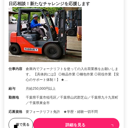
日応相談！新たなチャレンジを応援します
仕事内容
倉庫内でフォークリフトを使っての入出荷業務をお願いしま
す。 【具体的には】 ◎検品作業 ◎梱包作業 ◎荷役作業 【安
心のサポート体制！】 ★…
給与
月給250,000円以上
勤務地
千葉県千葉市稲毛区／千葉県山武郡芝山／千葉県九十九里町
／千葉県東金市
応募資格
要フォークリフト免許 ★学歴・経験一切不問
詳細を見る
後で見る