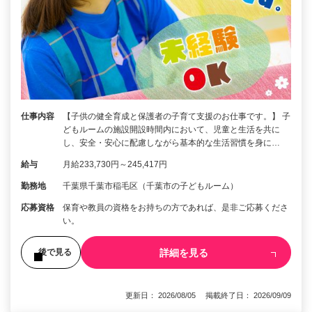
仕事内容
【子供の健全育成と保護者の子育て支援のお仕事です。】 子
どもルームの施設開設時間内において、児童と生活を共に
し、安全・安心に配慮しながら基本的な生活習慣を身に…
給与
月給233,730円～245,417円
勤務地
千葉県千葉市稲毛区（千葉市の子どもルーム）
応募資格
保育や教員の資格をお持ちの方であれば、是非ご応募くださ
い。
詳細を見る
後で見る
更新日： 2026/08/05 掲載終了日： 2026/09/09