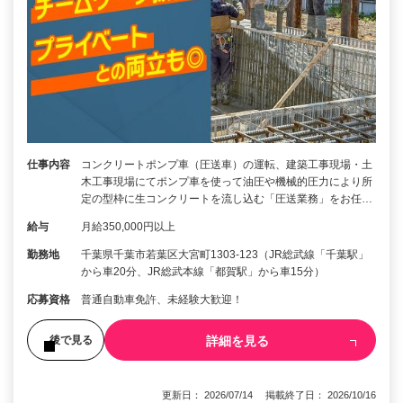
仕事内容
コンクリートポンプ車（圧送車）の運転、建築工事現場・土
木工事現場にてポンプ車を使って油圧や機械的圧力により所
定の型枠に生コンクリートを流し込む「圧送業務」をお任…
給与
月給350,000円以上
勤務地
千葉県千葉市若葉区大宮町1303-123（JR総武線「千葉駅」
から車20分、JR総武本線「都賀駅」から車15分）
応募資格
普通自動車免許、未経験大歓迎！
詳細を見る
後で見る
更新日： 2026/07/14 掲載終了日： 2026/10/16