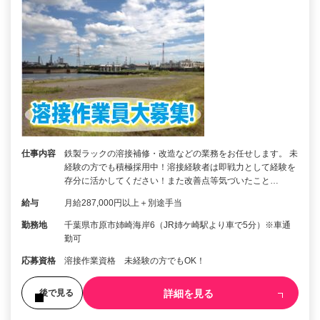
仕事内容
鉄製ラックの溶接補修・改造などの業務をお任せします。 未
経験の方でも積極採用中！溶接経験者は即戦力として経験を
存分に活かしてください！また改善点等気づいたこと…
給与
月給287,000円以上＋別途手当
勤務地
千葉県市原市姉崎海岸6（JR姉ケ崎駅より車で5分）※車通
勤可
応募資格
溶接作業資格 未経験の方でもOK！
詳細を見る
後で見る