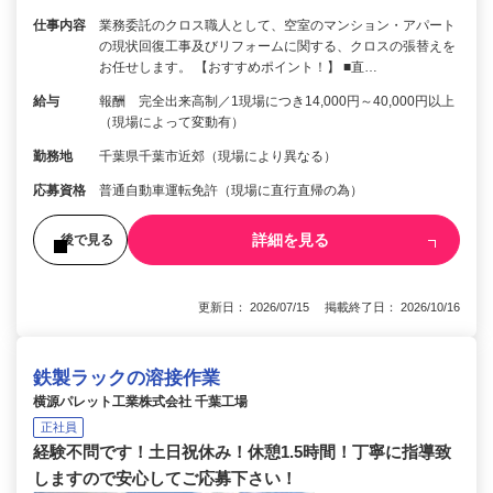
仕事内容
業務委託のクロス職人として、空室のマンション・アパート
の現状回復工事及びリフォームに関する、クロスの張替えを
お任せします。 【おすすめポイント！】 ■直…
給与
報酬 完全出来高制／1現場につき14,000円～40,000円以上
（現場によって変動有）
勤務地
千葉県千葉市近郊（現場により異なる）
応募資格
普通自動車運転免許（現場に直行直帰の為）
詳細を見る
後で見る
更新日： 2026/07/15 掲載終了日： 2026/10/16
鉄製ラックの溶接作業
横源パレット工業株式会社 千葉工場
正社員
経験不問です！土日祝休み！休憩1.5時間！丁寧に指導致
しますので安心してご応募下さい！