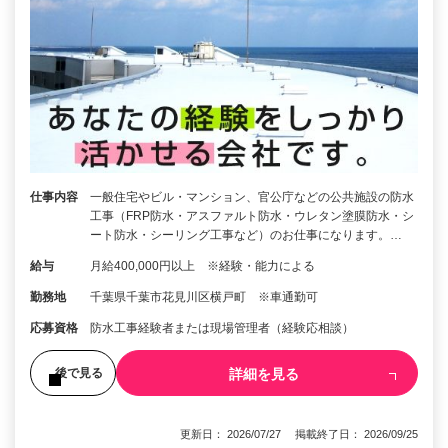
仕事内容
一般住宅やビル・マンション、官公庁などの公共施設の防水
工事（FRP防水・アスファルト防水・ウレタン塗膜防水・シ
ート防水・シーリング工事など）のお仕事になります。…
給与
月給400,000円以上 ※経験・能力による
勤務地
千葉県千葉市花見川区横戸町 ※車通勤可
応募資格
防水工事経験者または現場管理者（経験応相談）
詳細を見る
後で見る
更新日： 2026/07/27 掲載終了日： 2026/09/25