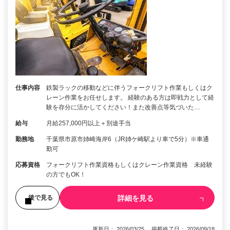
仕事内容
鉄製ラックの移動などに伴うフォークリフト作業もしくはク
レーン作業をお任せします。 経験のある方は即戦力として経
験を存分に活かしてください！また改善点等気づいた…
給与
月給257,000円以上＋別途手当
勤務地
千葉県市原市姉崎海岸6（JR姉ケ崎駅より車で5分）※車通
勤可
応募資格
フォークリフト作業資格もしくはクレーン作業資格 未経験
の方でもOK！
詳細を見る
後で見る
更新日： 2026/03/25 掲載終了日： 2026/09/18