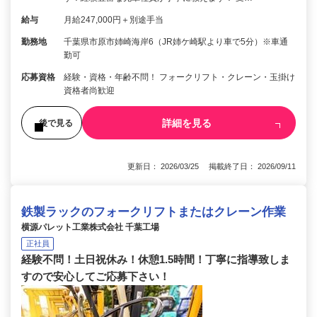
給与
月給247,000円＋別途手当
勤務地
千葉県市原市姉崎海岸6（JR姉ケ崎駅より車で5分）※車通
勤可
応募資格
経験・資格・年齢不問！ フォークリフト・クレーン・玉掛け
資格者尚歓迎
詳細を見る
後で見る
更新日： 2026/03/25 掲載終了日： 2026/09/11
鉄製ラックのフォークリフトまたはクレーン作業
横源パレット工業株式会社 千葉工場
正社員
経験不問！土日祝休み！休憩1.5時間！丁寧に指導致しま
すので安心してご応募下さい！