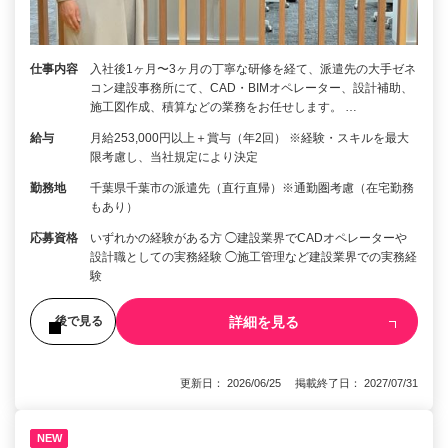
仕事内容
入社後1ヶ月〜3ヶ月の丁寧な研修を経て、派遣先の大手ゼネ
コン建設事務所にて、CAD・BIMオペレーター、設計補助、
施工図作成、積算などの業務をお任せします。 …
給与
月給253,000円以上＋賞与（年2回） ※経験・スキルを最大
限考慮し、当社規定により決定
勤務地
千葉県千葉市の派遣先（直行直帰）※通勤圏考慮（在宅勤務
もあり）
応募資格
いずれかの経験がある方 ◯建設業界でCADオペレーターや
設計職としての実務経験 ◯施工管理など建設業界での実務経
験
詳細を見る
後で見る
更新日： 2026/06/25 掲載終了日： 2027/07/31
NEW