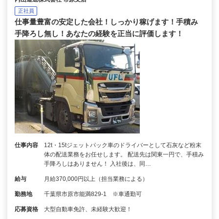
正社員
仕事量豊富の安定した会社！しっかり稼げます！手積み
手降ろし無し！あなたの経験を正当に評価します！
仕事内容
12t・15tジェットパック車のドライバーとして石灰など粉末
体の配送業務をお任せします。 配送先は関東一円で、手積み
手降ろしはありません！ 入社後は、同…
給与
月給370,000円以上（担当業務による）
勤務地
千葉県市原市能満829-1 ※車通勤可
応募資格
大型自動車免許、未経験大歓迎！