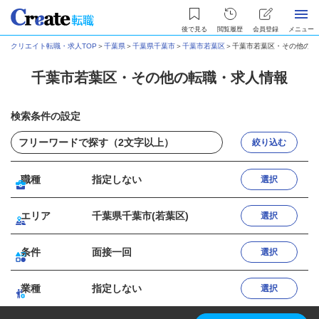
後で見る
閲覧履歴
会員登録
メニュー
クリエイト転職・求人TOP
＞
千葉県
＞
千葉県千葉市
＞
千葉市若葉区
＞
千葉市若葉区・その他の転
千葉市若葉区・その他の転職・求人情報
検索条件の設定
絞り込む
職種
指定しない
選択
エリア
千葉県千葉市(若葉区)
選択
条件
面接一回
選択
業種
指定しない
選択