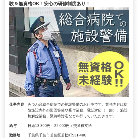
験＆無資格OK！安心の研修制度あり！
仕事内容
みつわ台総合病院での施設警備のお仕事です。業務内容は病
院施設内外の巡回警備や受付業務、電話対応（一部）、施設
施解錠業務、緊急時対応などを行っていただきます。 …
給与
日給13,300円～22,000円＋交通費支給
勤務地
千葉県千葉市若葉区若松町531-486