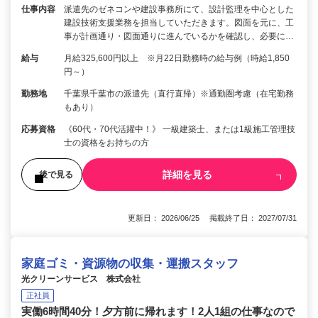
仕事内容
派遣先のゼネコンや建設事務所にて、設計監理を中心とした
建設技術支援業務を担当していただきます。図面を元に、工
事が計画通り・図面通りに進んでいるかを確認し、必要に…
給与
月給325,600円以上 ※月22日勤務時の給与例（時給1,850
円～）
勤務地
千葉県千葉市の派遣先（直行直帰）※通勤圏考慮（在宅勤務
もあり）
応募資格
《60代・70代活躍中！》 一級建築士、または1級施工管理技
士の資格をお持ちの方
詳細を見る
後で見る
更新日： 2026/06/25 掲載終了日： 2027/07/31
家庭ゴミ・資源物の収集・運搬スタッフ
光クリーンサービス 株式会社
正社員
実働6時間40分！夕方前に帰れます！2人1組の仕事なので