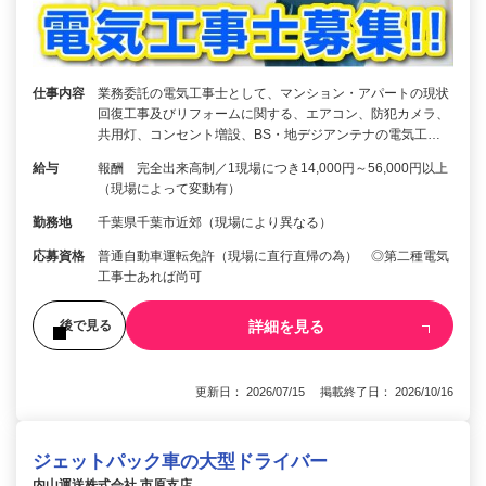
仕事内容
業務委託の電気工事士として、マンション・アパートの現状
回復工事及びリフォームに関する、エアコン、防犯カメラ、
共用灯、コンセント増設、BS・地デジアンテナの電気工…
給与
報酬 完全出来高制／1現場につき14,000円～56,000円以上
（現場によって変動有）
勤務地
千葉県千葉市近郊（現場により異なる）
応募資格
普通自動車運転免許（現場に直行直帰の為） ◎第二種電気
工事士あれば尚可
詳細を見る
後で見る
更新日： 2026/07/15 掲載終了日： 2026/10/16
ジェットパック車の大型ドライバー
内山運送株式会社 市原支店