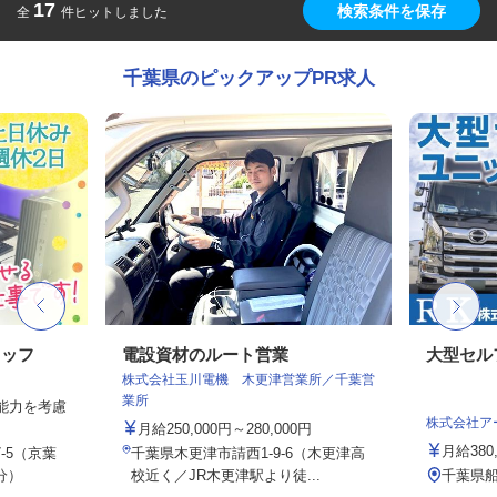
17
検索条件を保存
全
件ヒットしました
千葉県のピックアップPR求人
タッフ
電設資材のルート営業
大型セル
株式会社玉川電機 木更津営業所／千葉営
業所
・能力を考慮
株式会社ア
月給250,000円～280,000円
月給380,
-5（京葉
千葉県木更津市請西1-9-6（木更津高
分）
校近く／JR木更津駅より徒...
千葉県船