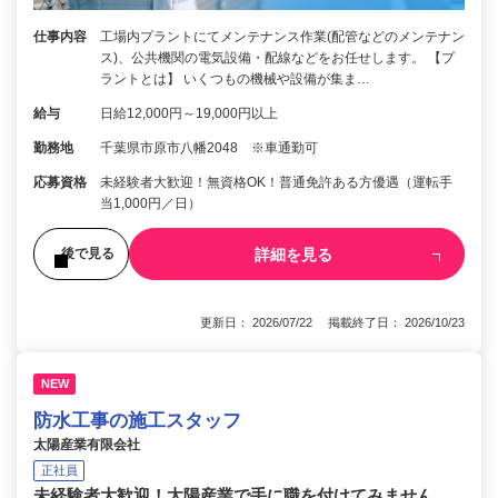
仕事内容
工場内プラントにてメンテナンス作業(配管などのメンテナン
ス)、公共機関の電気設備・配線などをお任せします。 【プ
ラントとは】 いくつもの機械や設備が集ま…
給与
日給12,000円～19,000円以上
勤務地
千葉県市原市八幡2048 ※車通勤可
応募資格
未経験者大歓迎！無資格OK！普通免許ある方優遇（運転手
当1,000円／日）
詳細を見る
後で見る
更新日： 2026/07/22 掲載終了日： 2026/10/23
NEW
防水工事の施工スタッフ
太陽産業有限会社
正社員
未経験者大歓迎！太陽産業で手に職を付けてみません