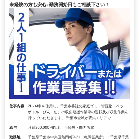
未経験の方も安心♪勤務開始日もご相談下さい！
仕事内容
2t～4t車を使用し、千葉市委託の家庭ゴミ・資源物（ペット
ボトル・びん・缶）の収集運搬作業車の運転及び収集作業を
行っていただきます。 千葉市全域が収集エリアで…
給与
月給260,000円以上 ※経験・能力考慮
勤務地
千葉県千葉市中央区亀岡町9-21（亀岡営業所）／千葉県千葉