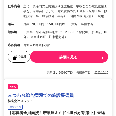
仕事内容
主に千葉県内の公共施設や医療施設、学校などの電気設備工
事を、元請会社として、電気設備の施工全般（配線工事・照
明設備工事・通信設備工事等）・図面作成（設計）・現場…
給与
月給370,000円〜550,000円以上＋賞与＋各種手当
勤務地
千葉県千葉市若葉区都賀5-21-20（JR「都賀駅」より徒歩10
分） ※車通勤可（駐車場完備）
応募資格
普通自動車運転免許
詳細を見る
後で見る
更新日： 2026/07/13 掲載終了日： 2026/10/16
NEW
みつわ台総合病院での施設警備員
株式会社スワット
契約社員
【応募者全員面接！若年層＆ミドル世代が活躍中】未経