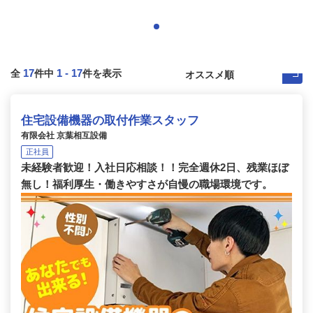
17
1
-
17
全
件中
件を表示
住宅設備機器の取付作業スタッフ
有限会社 京葉相互設備
正社員
未経験者歓迎！入社日応相談！！完全週休2日、残業ほぼ
無し！福利厚生・働きやすさが自慢の職場環境です。