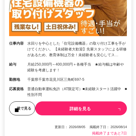
仕事内容
水回りを中心とした「住宅設備機器」の取り付け工事を手が
けてください。 【未経験者大歓迎】先輩スタッフによる研修
があるため、教育体制は万全！未経験者も安心してス…
給与
月給250,000円～400,000円＋各種手当 ★給与幅は年齢や
経験を考慮します！
勤務地
千葉県千葉市花見川区三角町697-5
応募資格
普通自動車運転免許（AT限定可）■未経験スタート活躍中 ■
性別不問
詳細を見る
後で見る
更新日： 2026/08/05 掲載終了日： 2026/08/14
掲載終了まであと7日