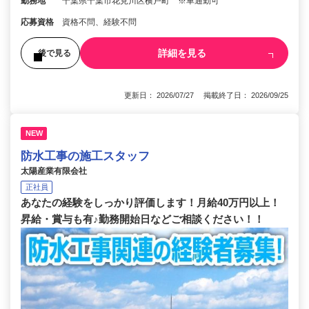
勤務地
千葉県千葉市花見川区横戸町 ※車通勤可
応募資格
資格不問、経験不問
詳細を見る
後で見る
更新日： 2026/07/27 掲載終了日： 2026/09/25
NEW
防水工事の施工スタッフ
太陽産業有限会社
正社員
あなたの経験をしっかり評価します！月給40万円以上！
昇給・賞与も有♪勤務開始日などご相談ください！！