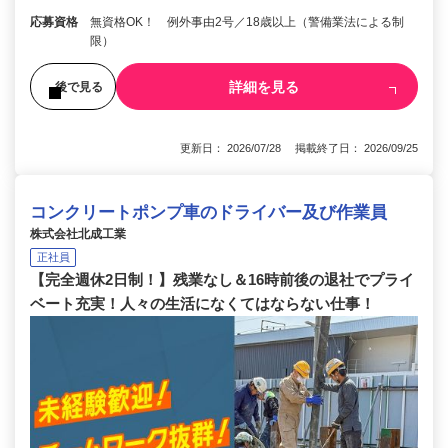
応募資格
無資格OK！ 例外事由2号／18歳以上（警備業法による制
限）
詳細を見る
後で見る
更新日： 2026/07/28 掲載終了日： 2026/09/25
コンクリートポンプ車のドライバー及び作業員
株式会社北成工業
正社員
【完全週休2日制！】残業なし＆16時前後の退社でプライ
ベート充実！人々の生活になくてはならない仕事！