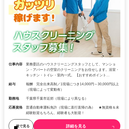
仕事内容
業務委託のハウスクリーニングスタッフとして、マンショ
ン・アパートの空室のクリーニングをお任せします。浴室・
キッチン・トイレ・室内一式。 【おすすめポイント…
給与
報酬 完全出来高制／1現場につき14,000円～30,000円以上
（現場によって変動有）
勤務地
千葉県千葉市近郊（現場により異なる）
応募資格
普通自動車運転免許（現場に直行直帰の為） ★無資格＆未
経験歓迎もちろん、経験者も大歓迎！
詳細を見る
後で見る