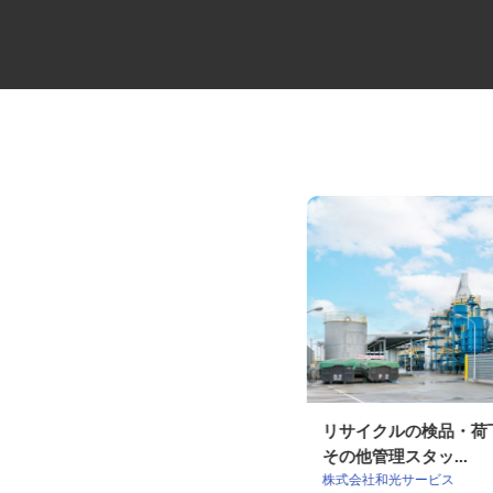
固定ルート夜間配送のドライバ
リサイクルの検品・
ー
その他管理スタッ...