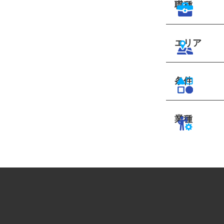
職種
エリア
条件
業種