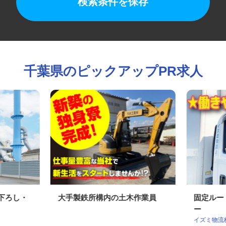
検索条件を保存
千葉県のピックアップPR求人
荷下ろし・
大手製鉄所構内の土木作業員
固定ル
ー