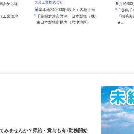
イズミ物
大台工業株式会社
(未経験から経
月給30
基本給240,000円以上＋各種手当
千葉県
7（工業団地
千葉県君津市君津 日本製鉄（株）
「稲毛
東日本製鉄所構内（君津地区）
★...