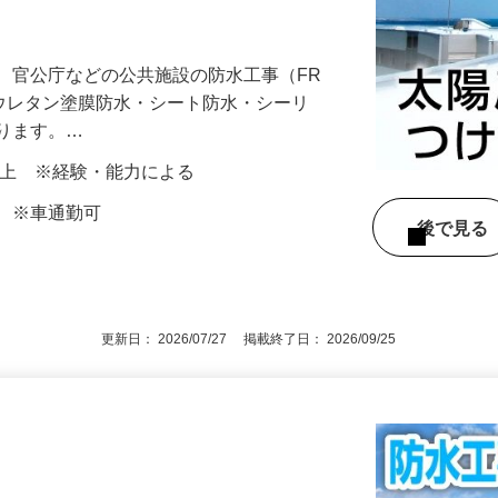
てみませんか？昇給・賞与も有♪勤務開始
、官公庁などの公共施設の防水工事（FR
・ウレタン塗膜防水・シート防水・シーリ
なります。…
00円以上 ※経験・能力による
町 ※車通勤可
後で見
更新日： 2026/07/27 掲載終了日： 2026/09/25