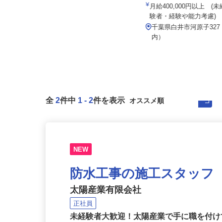
イズミ物流株式会社 千葉Team
株式会社和光サービス
月給303,083円～356,496円
月給400,000円以上 
験者・経験や能力考慮)
千葉県千葉市美浜区新港88（JR
「稲毛海岸駅」より車で9分）
千葉県白井市河原子32
★...
内）
全
2
件中
1
-
2
件を表示
NEW
防水工事の施工スタッフ
太陽産業有限会社
正社員