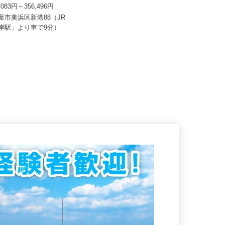
流株式会社 千葉Team
株式会社和光サービス
3,083円～356,496円
月給400,000円以上 (未経験から経
験者・経験や能力考慮)
千葉市美浜区新港88（JR
海岸駅」より車で9分）
千葉県白井市河原子327（工業団地
内）