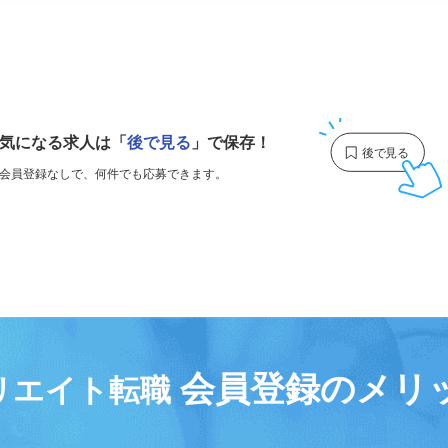
1
気になる求人は
「
後で見る
」で保存！
会員登録なしで、
何件でも応募できます。
会員登録のメリ
リエイト転職