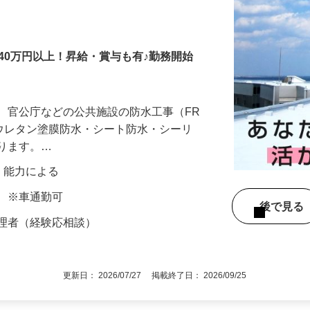
40万円以上！昇給・賞与も有♪勤務開始
、官公庁などの公共施設の防水工事（FR
・ウレタン塗膜防水・シート防水・シーリ
なります。…
験・能力による
町 ※車通勤可
後で見
管理者（経験応相談）
更新日： 2026/07/27 掲載終了日： 2026/09/25