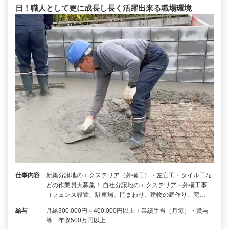
日！職人として更に成長し長く活躍出来る職場環境
仕事内容
新築分譲地のエクステリア（外構工）・左官工・タイル工な
どの作業員大募集！ 自社分譲地のエクステリア・外構工事
（フェンス設置、駐車場、門まわり、建物の庭作り、完…
給与
月給300,000円～400,000円以上＋業績手当（月毎）・賞与
等 年収500万円以上 …