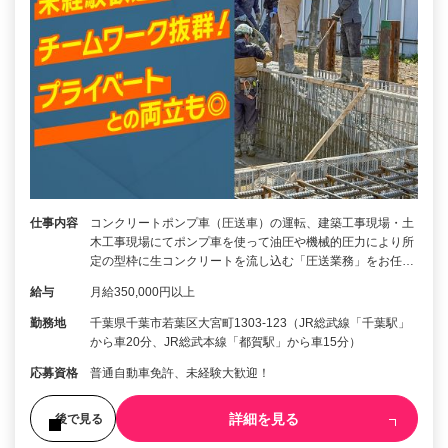
仕事内容
コンクリートポンプ車（圧送車）の運転、建築工事現場・土
木工事現場にてポンプ車を使って油圧や機械的圧力により所
定の型枠に生コンクリートを流し込む「圧送業務」をお任…
給与
月給350,000円以上
勤務地
千葉県千葉市若葉区大宮町1303-123（JR総武線「千葉駅」
から車20分、JR総武本線「都賀駅」から車15分）
応募資格
普通自動車免許、未経験大歓迎！
詳細を見る
後で見る