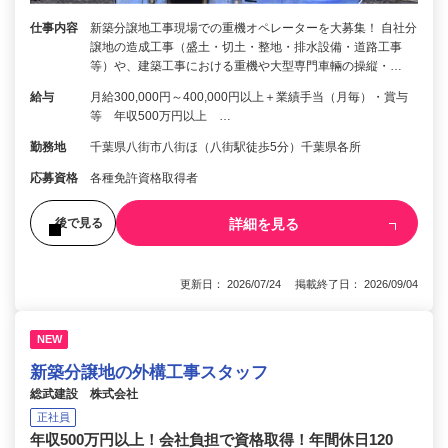
仕事内容
新築分譲地工事現場での重機オペレーターを大募集！ 自社分
譲地の造成工事（盛土・切土・整地・排水設備・道路工事
等）や、建築工事における重機や大型専門車輛の操縦・…
給与
月給300,000円～400,000円以上＋業績手当（月毎）・賞与
等 年収500万円以上 …
勤務地
千葉県八街市八街ほ（八街駅徒歩5分）千葉県各所
応募資格
各種免許資格取得者
詳細を見る
後で見る
更新日： 2026/07/24 掲載終了日： 2026/09/04
NEW
新築分譲地の外構工事スタッフ
総武建設 株式会社
正社員
年収500万円以上！会社負担で資格取得！年間休日120