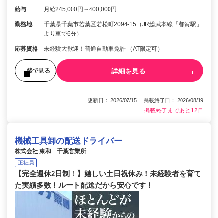
給与
月給245,000円～400,000円
勤務地
千葉県千葉市若葉区若松町2094-15（JR総武本線「都賀駅」
より車で6分）
応募資格
未経験大歓迎！普通自動車免許 （AT限定可）
詳細を見る
後で見る
更新日： 2026/07/15 掲載終了日： 2026/08/19
掲載終了まであと12日
機械工具卸の配送ドライバー
株式会社 東和 千葉営業所
正社員
【完全週休2日制！】嬉しい土日祝休み！未経験者を育て
た実績多数！ルート配送だから安心です！