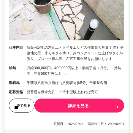
仕事内容
新築分譲地の左官工・タイル工などの作業員大募集！ 自社分
譲地の壁・床モルタル塗り、床コンクリート仕上げやタイル
張り、ブロック積み等、左官工事全般をお願いします…
給与
月給300,000円～400,000円以上＋業績手当（月毎）・賞与
等 年収500万円以上 …
勤務地
千葉県八街市八街ほ（八街駅徒歩5分）千葉県各所
応募資格
要普通自動車免許 ※準中型以上あれば尚可
詳細を見る
後で見る
更新日： 2026/07/24 掲載終了日： 2026/09/04