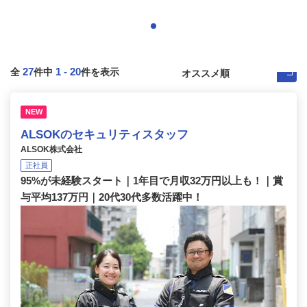
27
1
-
20
全
件中
件を表示
NEW
ALSOKのセキュリティスタッフ
ALSOK株式会社
正社員
95%が未経験スタート｜1年目で月収32万円以上も！｜賞
与平均137万円｜20代30代多数活躍中！