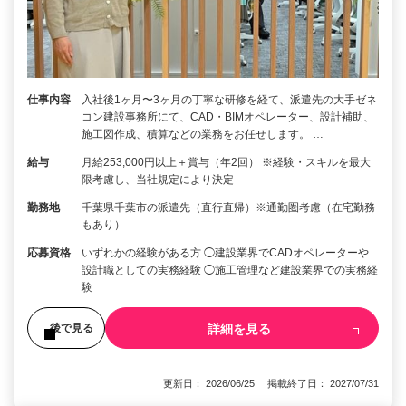
仕事内容
入社後1ヶ月〜3ヶ月の丁寧な研修を経て、派遣先の大手ゼネ
コン建設事務所にて、CAD・BIMオペレーター、設計補助、
施工図作成、積算などの業務をお任せします。 …
給与
月給253,000円以上＋賞与（年2回） ※経験・スキルを最大
限考慮し、当社規定により決定
勤務地
千葉県千葉市の派遣先（直行直帰）※通勤圏考慮（在宅勤務
もあり）
応募資格
いずれかの経験がある方 ◯建設業界でCADオペレーターや
設計職としての実務経験 ◯施工管理など建設業界での実務経
験
詳細を見る
後で見る
更新日： 2026/06/25 掲載終了日： 2027/07/31