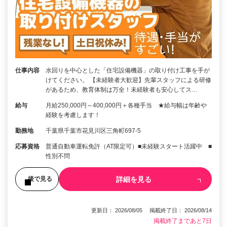
仕事内容
水回りを中心とした「住宅設備機器」の取り付け工事を手が
けてください。 【未経験者大歓迎】先輩スタッフによる研修
があるため、教育体制は万全！未経験者も安心してス…
給与
月給250,000円～400,000円＋各種手当 ★給与幅は年齢や
経験を考慮します！
勤務地
千葉県千葉市花見川区三角町697-5
応募資格
普通自動車運転免許（AT限定可）■未経験スタート活躍中 ■
性別不問
詳細を見る
後で見る
更新日： 2026/08/05 掲載終了日： 2026/08/14
掲載終了まであと7日