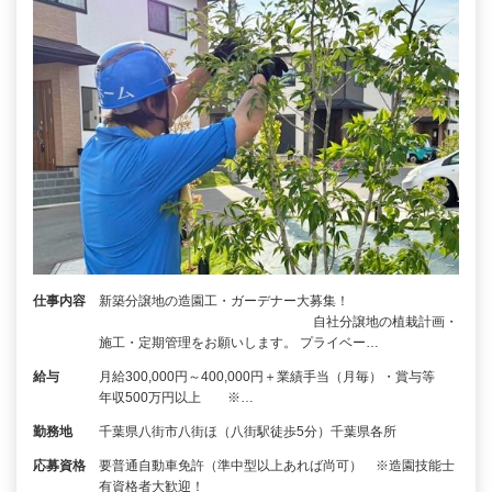
仕事内容
新築分譲地の造園工・ガーデナー大募集！
自社分譲地の植栽計画・
施工・定期管理をお願いします。 プライベー…
給与
月給300,000円～400,000円＋業績手当（月毎）・賞与等
年収500万円以上 ※…
勤務地
千葉県八街市八街ほ（八街駅徒歩5分）千葉県各所
応募資格
要普通自動車免許（準中型以上あれば尚可） ※造園技能士
有資格者大歓迎！