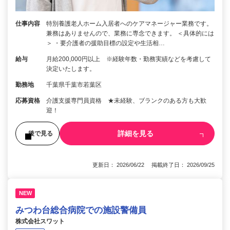
仕事内容
特別養護老人ホーム入居者へのケアマネージャー業務です。
兼務はありませんので、業務に専念できます。 ＜具体的には
＞ ・要介護者の援助目標の設定や生活相…
給与
月給200,000円以上 ※経験年数・勤務実績などを考慮して
決定いたします。
勤務地
千葉県千葉市若葉区
応募資格
介護支援専門員資格 ★未経験、ブランクのある方も大歓
迎！
詳細を見る
後で見る
更新日： 2026/06/22 掲載終了日： 2026/09/25
NEW
みつわ台総合病院での施設警備員
株式会社スワット