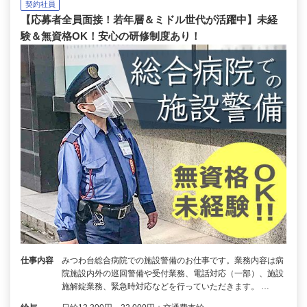
契約社員
【応募者全員面接！若年層＆ミドル世代が活躍中】未経
験＆無資格OK！安心の研修制度あり！
仕事内容
みつわ台総合病院での施設警備のお仕事です。業務内容は病
院施設内外の巡回警備や受付業務、電話対応（一部）、施設
施解錠業務、緊急時対応などを行っていただきます。 …