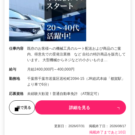
仕事内容
既存のお客様への機械工具のルート配送および商品のご案
内、得意先での受発注業務 など 自社の特許商品を販売して
います。 大型機械からネジなどの小さいものま…
給与
月給2400,000円～400,000円
勤務地
千葉県千葉市若葉区若松町2094-15（JR総武本線「都賀駅」
より車で6分）
応募資格
未経験大歓迎！普通自動車免許 （AT限定可）
詳細を見る
後で見る
更新日： 2026/07/31 掲載終了日： 2026/08/17
掲載終了まであと10日