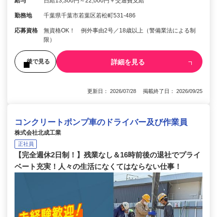
給与
日給13,300円～22,000円＋交通費支給
勤務地
千葉県千葉市若葉区若松町531-486
応募資格
無資格OK！ 例外事由2号／18歳以上（警備業法による制
限）
詳細を見る
後で見る
更新日： 2026/07/28 掲載終了日： 2026/09/25
コンクリートポンプ車のドライバー及び作業員
株式会社北成工業
正社員
【完全週休2日制！】残業なし＆16時前後の退社でプライ
ベート充実！人々の生活になくてはならない仕事！