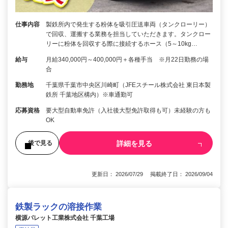
仕事内容
製鉄所内で発生する粉体を吸引圧送車両（タンクローリー）
で回収、運搬する業務を担当していただきます。タンクロー
リーに粉体を回収する際に接続するホース（5～10kg…
給与
月給340,000円～400,000円＋各種手当 ※月22日勤務の場
合
勤務地
千葉県千葉市中央区川崎町（JFEスチール株式会社 東日本製
鉄所 千葉地区構内）※車通勤可
応募資格
要大型自動車免許（入社後大型免許取得も可）未経験の方も
OK
詳細を見る
後で見る
更新日： 2026/07/29 掲載終了日： 2026/09/04
鉄製ラックの溶接作業
横源パレット工業株式会社 千葉工場