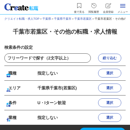
後で見る
閲覧履歴
会員登録
メニュー
クリエイト転職・求人TOP
＞
千葉県
＞
千葉県千葉市
＞
千葉市若葉区
＞
千葉市若葉区・その他の転
千葉市若葉区・その他の転職・求人情報
検索条件の設定
絞り込む
職種
指定しない
選択
エリア
千葉県千葉市(若葉区)
選択
条件
U・Iターン歓迎
選択
業種
指定しない
選択