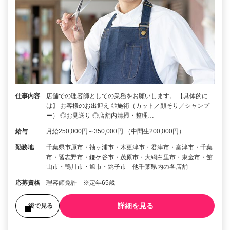
仕事内容
店舗での理容師としての業務をお願いします。 【具体的に
は】 お客様のお出迎え ◎施術（カット／顔そり／シャンプ
ー） ◎お見送り ◎店舗内清掃・整理…
給与
月給250,000円～350,000円 （中間生200,000円）
勤務地
千葉県市原市・袖ヶ浦市・木更津市・君津市・富津市・千葉
市・習志野市・鎌ケ谷市・茂原市・大網白里市・東金市・館
山市・鴨川市・旭市・銚子市 他千葉県内の各店舗
応募資格
理容師免許 ※定年65歳
詳細を見る
後で見る