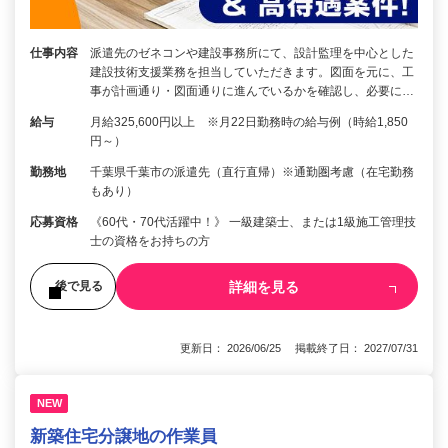
仕事内容
派遣先のゼネコンや建設事務所にて、設計監理を中心とした
建設技術支援業務を担当していただきます。図面を元に、工
事が計画通り・図面通りに進んでいるかを確認し、必要に…
給与
月給325,600円以上 ※月22日勤務時の給与例（時給1,850
円～）
勤務地
千葉県千葉市の派遣先（直行直帰）※通勤圏考慮（在宅勤務
もあり）
応募資格
《60代・70代活躍中！》 一級建築士、または1級施工管理技
士の資格をお持ちの方
詳細を見る
後で見る
更新日： 2026/06/25 掲載終了日： 2027/07/31
NEW
新築住宅分譲地の作業員