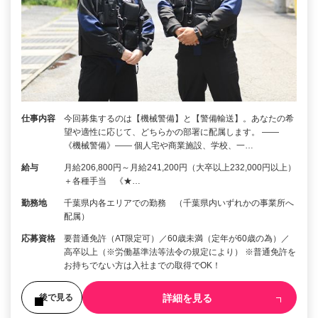
仕事内容
今回募集するのは【機械警備】と【警備輸送】。あなたの希
望や適性に応じて、どちらかの部署に配属します。 ――
《機械警備》―― 個人宅や商業施設、学校、一…
給与
月給206,800円～月給241,200円（大卒以上232,000円以上）
＋各種手当 《★…
勤務地
千葉県内各エリアでの勤務 （千葉県内いずれかの事業所へ
配属）
応募資格
要普通免許（AT限定可）／60歳未満（定年が60歳の為）／
高卒以上（※労働基準法等法令の規定により） ※普通免許を
お持ちでない方は入社までの取得でOK！
詳細を見る
後で見る