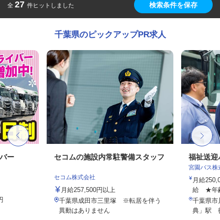
27
検索条件を保存
全
件ヒットしました
千葉県のピックアップPR求人
イバー
セコムの施設内常駐警備スタッフ
福祉送迎
宮園バス株
セコム株式会社
月給250
月給257,500円以上
給 ★年
円
千葉県成田市三里塚 ※転居を伴う
千葉県市
異動はありません
典」駅 徒