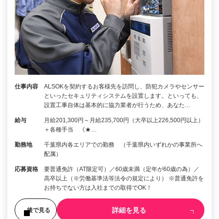
仕事内容
ALSOKを契約するお客様先を訪問し、防犯カメラやセンサー
といったセキュリティシステムを設置します。といっても、
設置工事自体は基本的に協力業者が行うため、あなた…
給与
月給201,300円～月給235,700円（大卒以上226,500円以上）
＋各種手当 《★…
勤務地
千葉県内各エリアでの勤務 （千葉県内いずれかの事業所へ
配属）
応募資格
要普通免許（AT限定可）／60歳未満（定年が60歳の為）／
高卒以上（※労働基準法等法令の規定により） ※普通免許を
お持ちでない方は入社までの取得でOK！
詳細を見る
後で見る