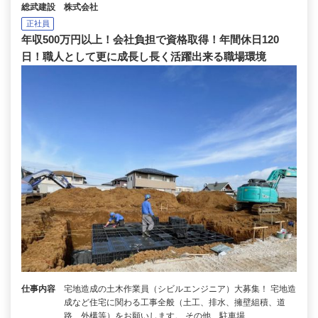
総武建設 株式会社
正社員
年収500万円以上！会社負担で資格取得！年間休日120
日！職人として更に成長し長く活躍出来る職場環境
仕事内容
宅地造成の土木作業員（シビルエンジニア）大募集！ 宅地造
成など住宅に関わる工事全般（土工、排水、擁壁組積、道
路、外構等）をお願いします。 その他、駐車場…