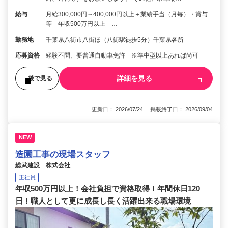
給与
月給300,000円～400,000円以上＋業績手当（月毎）・賞与
等 年収500万円以上 …
勤務地
千葉県八街市八街ほ（八街駅徒歩5分）千葉県各所
応募資格
経験不問、要普通自動車免許 ※準中型以上あれば尚可
詳細を見る
後で見る
更新日： 2026/07/24 掲載終了日： 2026/09/04
NEW
造園工事の現場スタッフ
総武建設 株式会社
正社員
年収500万円以上！会社負担で資格取得！年間休日120
日！職人として更に成長し長く活躍出来る職場環境