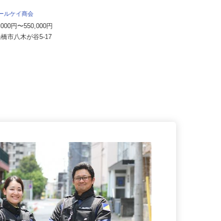
株式会社和光サービス
月給400,000円以上 (未経験から経
アールケイ商会
験者・経験や能力考慮)
0,000円〜550,000円
千葉県白井市河原子327（工業団地
船橋市八木が谷5-17
内）