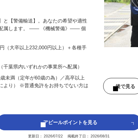
円以上も！｜賞与平均137万円｜20代30
備】と【警備輸送】。あなたの希望や適性
配属します。 ―― 《機械警備》―― 個
…
200円（大卒以上232,000円以上）＋各種手
 （千葉県内いずれかの事業所へ配属）
60歳未満（定年が60歳の為）／高卒以上
により） ※普通免許をお持ちでない方は
後で見
アピールポイントを見る