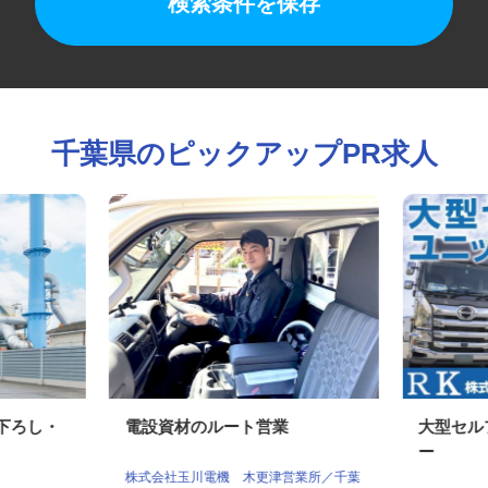
検索条件を保存
千葉県のピックアップPR求人
荷下ろし・
電設資材のルート営業
大型セ
ー