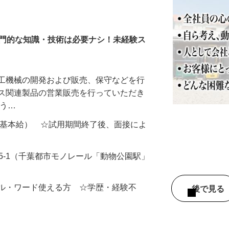
器販売会社の営業・販売
専門的な知識・技術は必要ナシ！未経験ス
加工機械の開発および販売、保守などを行
イス関連製品の営業販売を行っていただき
よう…
000円（基本給） ☆試用期間終了後、面接によ
95-1（千葉都市モノレール「動物公園駅」
可
セル・ワード使える方 ☆学歴・経験不
後で見