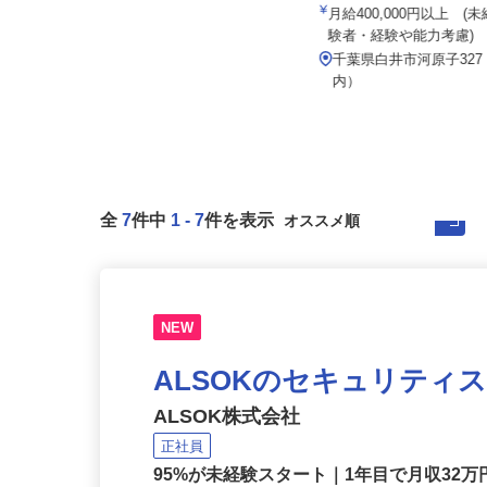
株式会社和光サービス
月給400,000円以上 
株式会社アールケイ商会
験者・経験や能力考慮)
月給380,000円〜550,000円
千葉県白井市河原子32
千葉県船橋市八木が谷5-17
内）
全
7
件中
1
-
7
件を表示
NEW
ALSOKのセキュリティ
ALSOK株式会社
正社員