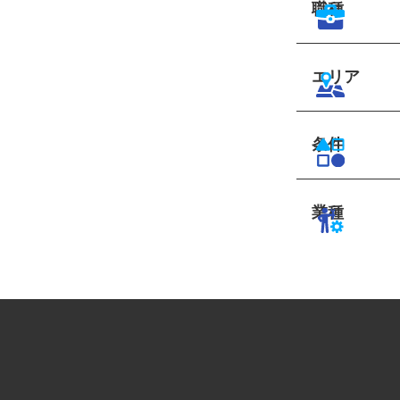
職種
エリア
条件
業種