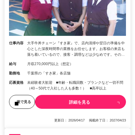
仕事内容
大手牛丼チェーン『すき家』で、店内清掃や翌日の準備を中
心とした深夜時間帯の業務をお任せします。お客様の来店も
落ち着いているので、接客・調理などは少なめです。その…
給与
月収270,000円以上（想定）
勤務地
千葉県の「すき家」各店舗
応募資格
未経験者大歓迎 ■年齢・転職回数・ブランクなど一切不問
（40～50代で入社した人も多数！） ■高卒以上
詳細を見る
後で見る
更新日： 2026/04/17 掲載終了日： 2027/04/23