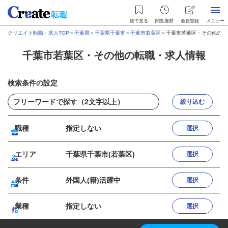
後で見る
閲覧履歴
会員登録
メニュー
クリエイト転職・求人TOP
＞
千葉県
＞
千葉県千葉市
＞
千葉市若葉区
＞
千葉市若葉区・その他の転
千葉市若葉区・その他の転職・求人情報
検索条件の設定
絞り込む
職種
指定しない
選択
エリア
千葉県千葉市(若葉区)
選択
条件
外国人(籍)活躍中
選択
業種
指定しない
選択