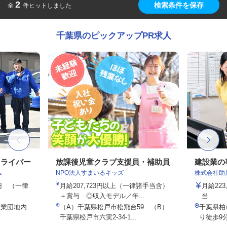
2
検索条件を保存
全
件ヒットしました
千葉県のピックアップPR求人
ドライバー
放課後児童クラブ支援員・補助員
建設業の
ム
NPO法人すまいるキッズ
株式会社助
00円 （一律
月給207,723円以上（一律諸手当含）
月給223
＋賞与 ◎収入モデル／年...
当
工業団地内
（A）千葉県松戸市松飛台59 （B）
千葉県柏市
千葉県松戸市六実2-34-1...
り徒歩9