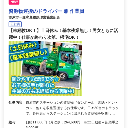
NEW
資源物運搬のドライバー 兼 作業員
市原市一般廃棄物処理業協業組合
正社員
【未経験OK！】土日休み！基本残業無し！男女ともに活
躍中！仕事が終わり次第、帰宅OK！
仕事内容
市原市内ステーションの資源物（ダンボール・古紙・ビン・
カン・他）を収集運搬するお仕事です。日々30台のトラック
で、各家庭からステーションに出される資源物を収集し…
給与
日給11,800円（月収例：264,600円 ※22日勤務＋皆勤手当
5,000円）