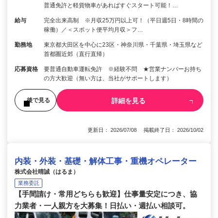
普通免許と軽貨物車があればすぐスタート可能！…
給与
完全出来高制 ※月収25万円以上可！（平日週5日・8時間の
稼働）／＜スポット便平均月収＞フ…
勤務地
東京都大田区を中心に23区・神奈川県・千葉県・埼玉県など
首都圏近郊（直行直帰）
応募資格
要普通自動車運転免許 ※経験不問 ★営業ナンバーお持ち
の方大歓迎（無い方は、当社がサポートします）
詳細を見る
後で見る
更新日： 2026/07/08 掲載終了日： 2026/10/02
内装・外装・基礎・解体工事・重機オペレーター
株式会社晴誠（はるま）
業務委託
【手間請け・常用どちらも歓迎】仕事量安定につき、協
力業者・一人親方を大募集！日払い・週払い相談可。