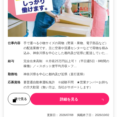
仕事内容
手で運べる小物サイズの荷物（野菜・果物、電子部品など）
の配送業務です。主に空港や流通センターなどで荷物を積み
込み、神奈川県を中心とした都内及び近県に配送していた…
給与
完全出来高制 ※月収25万円以上可！（平日週5日・8時間の
稼働）／＜スポット便平均月収＞フ…
勤務地
神奈川県を中心に都内及び近県（直行直帰）
応募資格
要普通自動車運転免許 ※経験不問 ★営業ナンバーお持ち
の方大歓迎（無い方は、当社がサポートします）
詳細を見る
後で見る
更新日： 2026/07/08 掲載終了日： 2026/10/02