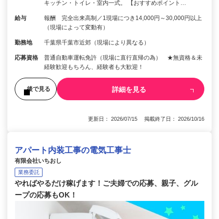
キッチン・トイレ・室内一式。 【おすすめポイント…
給与
報酬 完全出来高制／1現場につき14,000円～30,000円以上
（現場によって変動有）
勤務地
千葉県千葉市近郊（現場により異なる）
応募資格
普通自動車運転免許（現場に直行直帰の為） ★無資格＆未
経験歓迎もちろん、経験者も大歓迎！
詳細を見る
後で見る
更新日： 2026/07/15 掲載終了日： 2026/10/16
アパート内装工事の電気工事士
有限会社いちおし
業務委託
やればやるだけ稼げます！ご夫婦での応募、親子、グル
ープの応募もOK！