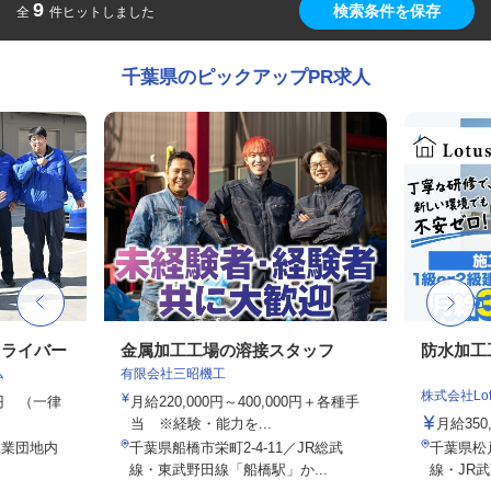
9
検索条件を保存
全
件ヒットしました
千葉県のピックアップPR求人
ドライバー
金属加工工場の溶接スタッフ
防水加工
ム
有限会社三昭機工
株式会社Lot
00円 （一律
月給220,000円～400,000円＋各種手
当 ※経験・能力を...
月給350,
工業団地内
千葉県船橋市栄町2-4-11／JR総武
千葉県松
線・東武野田線「船橋駅」か...
線・JR武