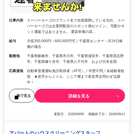
仕事内容
スーパーカーゴのブランド名で全国展開している当社。 スー
パーカーゴでは企業間配送のスポット便がメイン。 宅配やネ
ット通販ではありません。 運賃単価の高…
給与
月収350,000円～600,000円可／千葉西センター・月24日稼
働の場合
勤務地
千葉県船橋市、千葉県市川市、千葉県浦安市、千葉県習志野
市、千葉県鎌ケ谷市、千葉県八千代市 および日本全国
応募資格
自動車普通運転免許取得者（AT可）／学歴不問／未経験者歓
迎 ★若手からミドル、シニア層まで老若男女問わず活躍
中！
詳細を見る
後で見る
更新日： 2026/08/05 掲載終了日： 2026/09/11
アパートのハウスクリーニングスタッフ