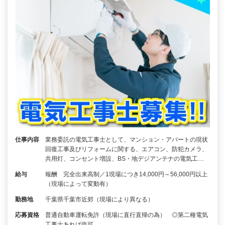
仕事内容
業務委託の電気工事士として、マンション・アパートの現状
回復工事及びリフォームに関する、エアコン、防犯カメラ、
共用灯、コンセント増設、BS・地デジアンテナの電気工…
給与
報酬 完全出来高制／1現場につき14,000円～56,000円以上
（現場によって変動有）
勤務地
千葉県千葉市近郊（現場により異なる）
応募資格
普通自動車運転免許（現場に直行直帰の為） ◎第二種電気
工事士あれば尚可