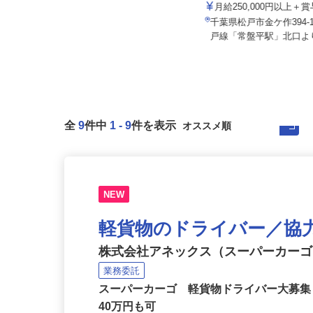
株式会社サンケン
月給180,000円 ※経験・能力を考
慮のうえ決定いたします
月給250,000円以上＋
千葉県船橋市南海神1丁目7-5（京葉
千葉県松戸市金ケ作394
線「二俣新町」から車で8分）
戸線「常盤平駅」北口より
全
9
件中
1
-
9
件を表示
NEW
軽貨物のドライバー／協
株式会社アネックス（スーパーカー
業務委託
スーパーカーゴ 軽貨物ドライバー大募