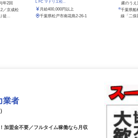
株式会社スミ工業・トーヨー住器（LIXI
月給1
L FC マドリエ松...
賞与年2回
慮のう
月給400,000円以上
-12／京成松
千葉県
徒...
千葉県松戸市南花島2-26-1
線「二
力業者
ゴ）
集！加盟金不要／フルタイム稼働なら月収