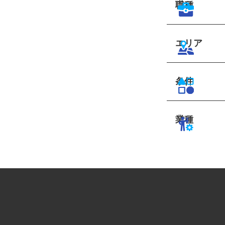
職種
エリア
条件
業種