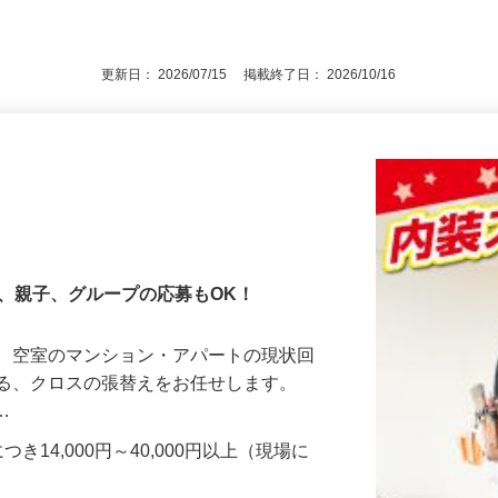
に直行直帰の為） ◎第二種電気工事士あ
後で見
更新日： 2026/07/15 掲載終了日： 2026/10/16
、親子、グループの応募もOK！
て、空室のマンション・アパートの現状回
する、クロスの張替えをお任せします。
直…