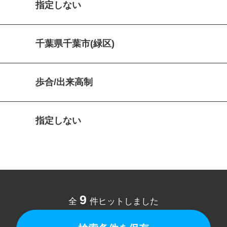
指定しない
千葉県千葉市(緑区)
歩合/出来高制
指定しない
9
全
件ヒットしました