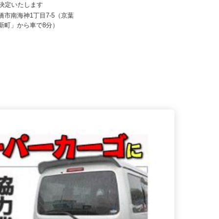
株式会社サンケン
80,000円 ※経験・能力を考
え決定いたします
月給250,000円以上＋賞与年2回
船橋市南海神1丁目7-5（京葉
千葉県松戸市金ケ作394-12／京成松
俣新町」から車で8分）
戸線「常盤平駅」北口より徒...