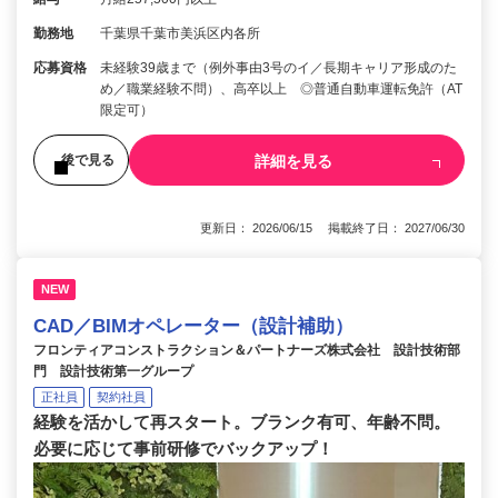
勤務地
千葉県千葉市美浜区内各所
応募資格
未経験39歳まで（例外事由3号のイ／長期キャリア形成のた
め／職業経験不問）、高卒以上 ◎普通自動車運転免許（AT
限定可）
詳細を見る
後で見る
更新日： 2026/06/15 掲載終了日： 2027/06/30
NEW
CAD／BIMオペレーター（設計補助）
フロンティアコンストラクション＆パートナーズ株式会社 設計技術部
門 設計技術第一グループ
正社員
契約社員
経験を活かして再スタート。ブランク有可、年齢不問。
必要に応じて事前研修でバックアップ！