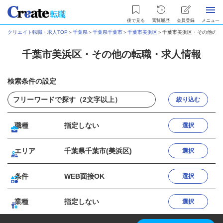
後で見る
閲覧履歴
会員登録
メニュー
クリエイト転職・求人TOP
＞
千葉県
＞
千葉県千葉市
＞
千葉市美浜区
＞
千葉市美浜区・その他の転
千葉市美浜区・その他の転職・求人情報
検索条件の設定
絞り込む
職種
指定しない
選択
エリア
千葉県千葉市(美浜区)
選択
条件
WEB面接OK
選択
業種
指定しない
選択