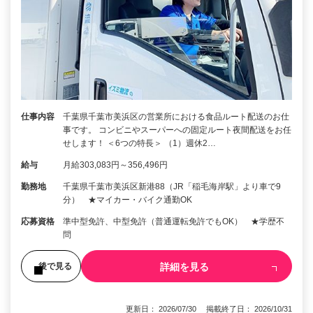
仕事内容
千葉県千葉市美浜区の営業所における食品ルート配送のお仕
事です。 コンビニやスーパーへの固定ルート夜間配送をお任
せします！ ＜6つの特長＞ （1）週休2…
給与
月給303,083円～356,496円
勤務地
千葉県千葉市美浜区新港88（JR「稲毛海岸駅」より車で9
分） ★マイカー・バイク通勤OK
応募資格
準中型免許、中型免許（普通運転免許でもOK） ★学歴不
問
詳細を見る
後で見る
更新日： 2026/07/30 掲載終了日： 2026/10/31