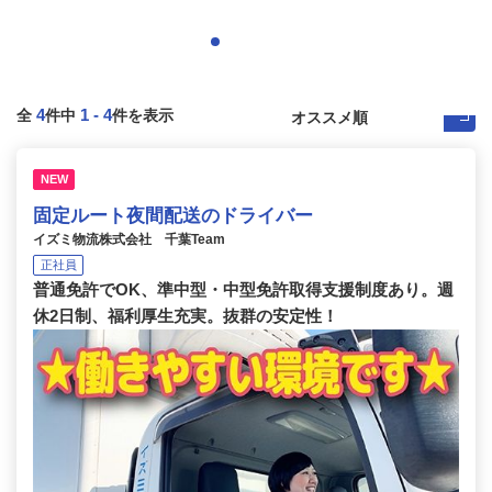
4
1
-
4
全
件中
件を表示
NEW
固定ルート夜間配送のドライバー
イズミ物流株式会社 千葉Team
正社員
普通免許でOK、準中型・中型免許取得支援制度あり。週
休2日制、福利厚生充実。抜群の安定性！