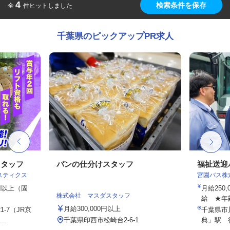
4
検索条件を保存
全
件ヒットしました
千葉県のピックアップPR求人
スタッフ
パンの仕分けスタッフ
福祉送迎
スティクス
宮園バス株
0円以上（固
月給250
株式会社 マスダスタッフ
給 ★年
月給300,000円以上
-7（JR京
千葉県市
..
千葉県印西市松崎台2-6-1
典」駅 徒