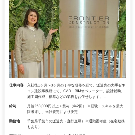
仕事内容
入社後1ヶ月〜3ヶ月の丁寧な研修を経て、派遣先の大手ゼネ
コン建設事務所にて、CAD・BIMオペレーター、設計補助、
施工図作成、積算などの業務をお任せします。 …
給与
月給253,000円以上＋賞与（年2回） ※経験・スキルを最大
限考慮し、当社規定により決定
勤務地
千葉県千葉市の派遣先（直行直帰）※通勤圏考慮（在宅勤務
もあり）