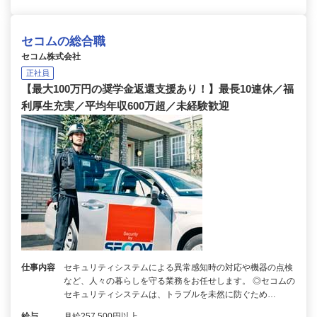
セコムの総合職
セコム株式会社
正社員
【最大100万円の奨学金返還支援あり！】最長10連休／福
利厚生充実／平均年収600万超／未経験歓迎
仕事内容
セキュリティシステムによる異常感知時の対応や機器の点検
など、人々の暮らしを守る業務をお任せします。 ◎セコムの
セキュリティシステムは、トラブルを未然に防ぐため…
給与
月給257,500円以上