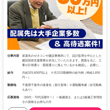
仕事内容
派遣先のゼネコンや建設事務所にて、設計監理を中心とした
建設技術支援業務を担当していただきます。図面を元に、工
事が計画通り・図面通りに進んでいるかを確認し、必要に…
給与
月給325,600円以上 ※月22日勤務時の給与例（時給1,850
円～）
勤務地
千葉県千葉市の派遣先（直行直帰）※通勤圏考慮（在宅勤務
もあり）
応募資格
《60代・70代活躍中！》 一級建築士、または1級施工管理技
士の資格をお持ちの方