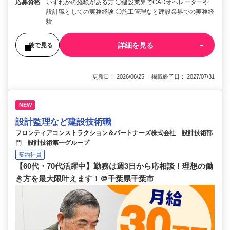
応募資格
いずれかの経験がある方 ◯建設業界でCADオペレーターや
設計職としての実務経験 ◯施工管理など建設業界での実務経
験
詳細を見る
後で見る
更新日： 2026/06/25 掲載終了日： 2027/07/31
NEW
設計監理など建設技術職
フロンティアコンストラクション＆パートナーズ株式会社 設計技術部
門 設計技術第一グループ
契約社員
【60代・70代活躍中】勤務は週3日から応相談！理想の働
き方を最大限叶えます！＠千葉県千葉市