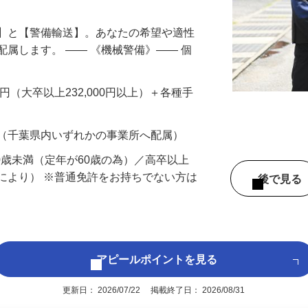
備】と【警備輸送】。あなたの希望や適性
配属します。 ―― 《機械警備》―― 個
…
200円（大卒以上232,000円以上）＋各種手
 （千葉県内いずれかの事業所へ配属）
60歳未満（定年が60歳の為）／高卒以上
により） ※普通免許をお持ちでない方は
後で見
アピールポイントを見る