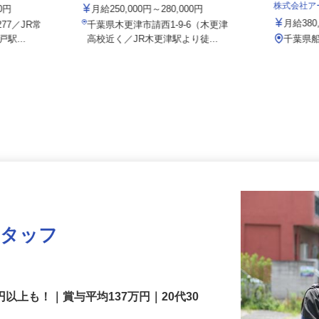
営業所
株式会社
00円
月給250,000円～280,000円
月給38
77／JR常
千葉県木更津市請西1-9-6（木更津
戸駅...
高校近く／JR木更津駅より徒...
千葉県
スタッフ
円以上も！｜賞与平均137万円｜20代30