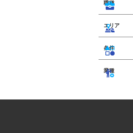
職種
エリア
条件
業種