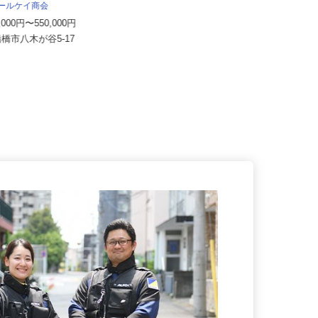
株式会社Lotus
アールケイ商会
月給350,000円～600,000円
0,000円〜550,000円
千葉県松戸市八ケ崎緑町277／JR常
船橋市八木が谷5-17
磐線・JR武蔵野線「新松戸駅...