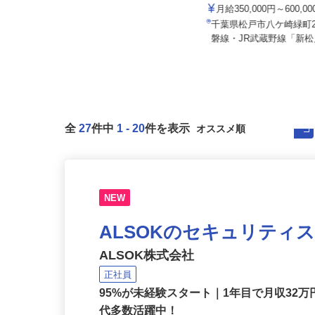
株式会社Lotus
株式会社アールケイ商会
月給350,000円～600,0
月給380,000円〜550,000円
千葉県松戸市八ケ崎緑町2
千葉県船橋市八木が谷5-17
磐線・JR武蔵野線「新松
全
27
件中
1
-
20
件を表示
NEW
ALSOKのセキュリティ
ALSOK株式会社
正社員
95%が未経験スタート｜1年目で月収32万