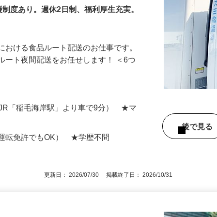
援制度あり。週休2日制、福利厚生充実。
所における食品ルート配送のお仕事です。
ルート夜間配送をお任せします！ ＜6つ
（JR「稲毛海岸駅」より車で9分） ★マ
後で見
運転免許でもOK） ★学歴不問
更新日： 2026/07/30 掲載終了日： 2026/10/31