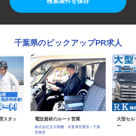
検索条件を保存
千葉県のピックアップPR求人
管理スタッ
電設資材のルート営業
大型セ
ー
株式会社玉川電機 木更津営業所／千葉