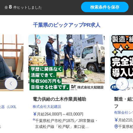
8
検索条件を保存
全
件ヒットしました
千葉県のピックアップPR求人
電力供給の土木作業員補助
製造・組
フ
株式会社大起建設
（LIXIL
有限会社シ
月給264,000円～403,000円
月給210
千葉県松戸市松戸1875／JR常磐線・
1
京成松戸線「松戸駅」東口徒...
千葉県柏