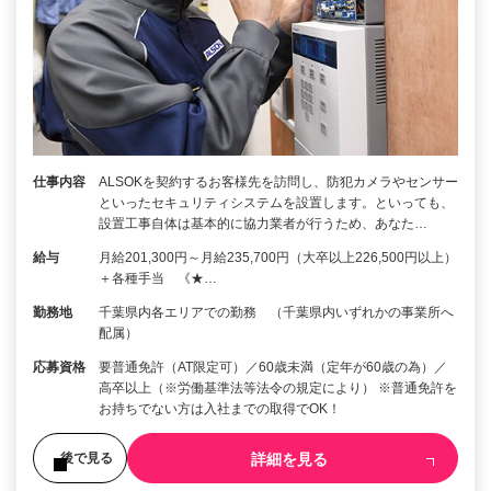
仕事内容
ALSOKを契約するお客様先を訪問し、防犯カメラやセンサー
といったセキュリティシステムを設置します。といっても、
設置工事自体は基本的に協力業者が行うため、あなた…
給与
月給201,300円～月給235,700円（大卒以上226,500円以上）
＋各種手当 《★…
勤務地
千葉県内各エリアでの勤務 （千葉県内いずれかの事業所へ
配属）
応募資格
要普通免許（AT限定可）／60歳未満（定年が60歳の為）／
高卒以上（※労働基準法等法令の規定により） ※普通免許を
お持ちでない方は入社までの取得でOK！
詳細を見る
後で見る