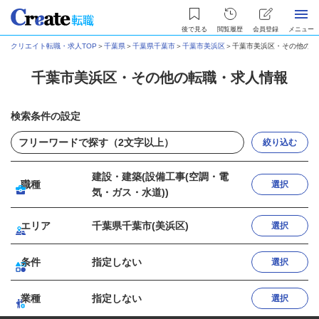
後で見る
閲覧履歴
会員登録
メニュー
クリエイト転職・求人TOP
＞
千葉県
＞
千葉県千葉市
＞
千葉市美浜区
＞
千葉市美浜区・その他の転
千葉市美浜区・その他の転職・求人情報
検索条件の設定
絞り込む
建設・建築(設備工事(空調・電
職種
選択
気・ガス・水道))
エリア
千葉県千葉市(美浜区)
選択
条件
指定しない
選択
業種
指定しない
選択