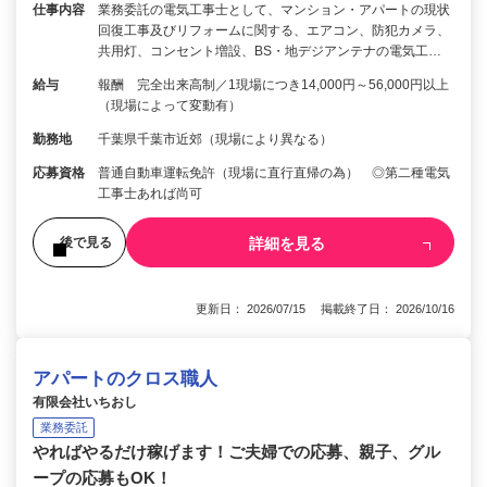
仕事内容
業務委託の電気工事士として、マンション・アパートの現状
回復工事及びリフォームに関する、エアコン、防犯カメラ、
共用灯、コンセント増設、BS・地デジアンテナの電気工…
給与
報酬 完全出来高制／1現場につき14,000円～56,000円以上
（現場によって変動有）
勤務地
千葉県千葉市近郊（現場により異なる）
応募資格
普通自動車運転免許（現場に直行直帰の為） ◎第二種電気
工事士あれば尚可
詳細を見る
後で見る
更新日： 2026/07/15 掲載終了日： 2026/10/16
アパートのクロス職人
有限会社いちおし
業務委託
やればやるだけ稼げます！ご夫婦での応募、親子、グル
ープの応募もOK！