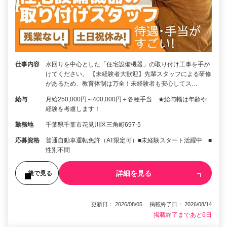
仕事内容
水回りを中心とした「住宅設備機器」の取り付け工事を手が
けてください。 【未経験者大歓迎】先輩スタッフによる研修
があるため、教育体制は万全！未経験者も安心してス…
給与
月給250,000円～400,000円＋各種手当 ★給与幅は年齢や
経験を考慮します！
勤務地
千葉県千葉市花見川区三角町697-5
応募資格
普通自動車運転免許（AT限定可）■未経験スタート活躍中 ■
性別不問
詳細を見る
後で見る
更新日： 2026/08/05 掲載終了日： 2026/08/14
掲載終了まであと6日