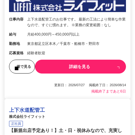
仕事内容
上下水道配管工のお仕事です。 最新の工法により簡単な作業
なので、すぐに慣れます。 ※業務の変更範囲：なし
給与
月給400,000円～450,000円以上
勤務地
東京都足立区本木／千葉市・船橋市・野田市
応募資格
経験者歓迎
詳細を見る
後で見る
更新日： 2026/07/27 掲載終了日： 2026/08/14
掲載終了まであと6日
上下水道配管工
株式会社ライフィット
正社員
【新規出店予定あり！】土・日・祝休みなので、充実し