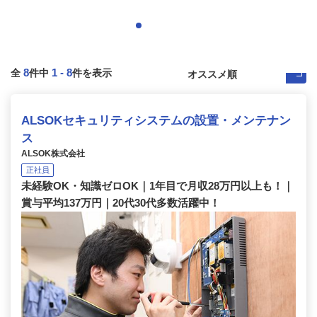
8
1
-
8
全
件中
件を表示
ALSOKセキュリティシステムの設置・メンテナン
ス
ALSOK株式会社
正社員
未経験OK・知識ゼロOK｜1年目で月収28万円以上も！｜
賞与平均137万円｜20代30代多数活躍中！