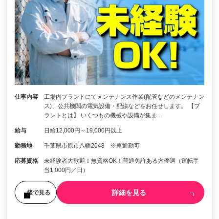
仕事内容
工場内プラントにてメンテナンス作業(配管などのメンテナン
ス)、公共機関の電気設備・配線などをお任せします。 【プ
ラントとは】 いくつもの機械や設備が集ま…
給与
日給12,000円～19,000円以上
勤務地
千葉県市原市八幡2048 ※車通勤可
応募資格
未経験者大歓迎！無資格OK！普通免許ある方優遇（運転手
当1,000円／日）
詳細を見る
後で見る