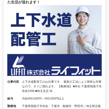
た生活が送れます！
仕事内容
上下水道配管工のお仕事です。 最新の工法により簡単な作業
なので、すぐに慣れます。 【勤務地】 ■本社 千葉県我孫子市
布佐3398 ■埼玉支店 埼…
給与
月給400,000円～450,000円以上
勤務地
千葉県我孫子市布佐・千葉市・船橋市・野田市／埼玉県北葛