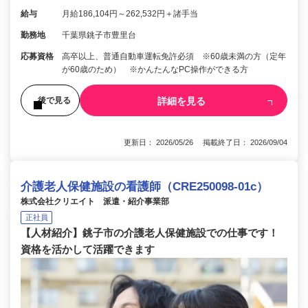
給与
月給186,104円～262,532円＋諸手当
勤務地
千葉県銚子市豊里台
応募資格
高卒以上、普通自動車運転免許必須 ※60歳未満の方（定年
が60歳のため） ※かんたんなPC操作ができる方
詳細を見る
後で見る
更新日： 2026/05/26 掲載終了日： 2026/09/04
介護老人保健施設の看護師（CRE250098-01c）
株式会社クリエイト 派遣・紹介事業部
正社員
【人材紹介】銚子市の介護老人保健施設での仕事です！
資格を活かして活躍できます