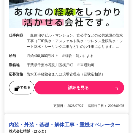
仕事内容
一般住宅やビル・マンション、官公庁などの公共施設の防水
工事（FRP防水・アスファルト防水・ウレタン塗膜防水・シ
ート防水・シーリング工事など）のお仕事になります。…
給与
月給400,000円以上 ※経験・能力による
勤務地
千葉県千葉市花見川区横戸町 ※車通勤可
応募資格
防水工事経験者または現場管理者（経験応相談）
詳細を見る
後で見る
更新日： 2026/07/27 掲載終了日： 2026/09/25
内装・外装・基礎・解体工事・重機オペレーター
株式会社晴誠（はるま）