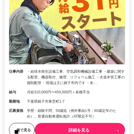
仕事内容
・給排水衛生設備工事、空気調和機械設備工事 ・建築に関す
る配管、機器取付、修理、リフォーム施工 ・水道本管工事の
掘削配管 ・現場は主に銚子市内です ・未…
給与
月給310,000円〜450,000円＋各種手当
勤務地
千葉県銚子市東芝町1-7
応募資格
学歴・経験不問、59歳迄（例外事由1号：60歳定年のた
め）、普通自動車運転免許（AT限定不可）
詳細を見る
後で見る