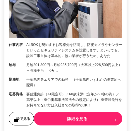
仕事内容
ALSOKを契約するお客様先を訪問し、防犯カメラやセンサー
といったセキュリティシステムを設置します。といっても、
設置工事自体は基本的に協力業者が行うため、あなた…
給与
月給201,300円～月給235,700円（大卒以上226,500円以上）
＋各種手当 《★…
勤務地
千葉県内各エリアでの勤務 （千葉県内いずれかの事業所へ
配属）
応募資格
要普通免許（AT限定可）／60歳未満（定年が60歳の為）／
高卒以上（※労働基準法等法令の規定により） ※普通免許を
お持ちでない方は入社までの取得でOK！
詳細を見る
後で見る