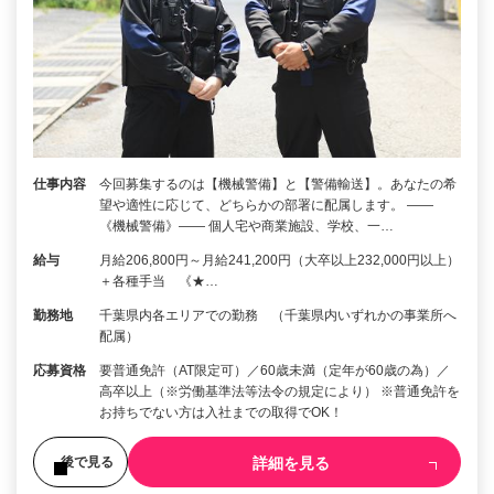
仕事内容
今回募集するのは【機械警備】と【警備輸送】。あなたの希
望や適性に応じて、どちらかの部署に配属します。 ――
《機械警備》―― 個人宅や商業施設、学校、一…
給与
月給206,800円～月給241,200円（大卒以上232,000円以上）
＋各種手当 《★…
勤務地
千葉県内各エリアでの勤務 （千葉県内いずれかの事業所へ
配属）
応募資格
要普通免許（AT限定可）／60歳未満（定年が60歳の為）／
高卒以上（※労働基準法等法令の規定により） ※普通免許を
お持ちでない方は入社までの取得でOK！
詳細を見る
後で見る