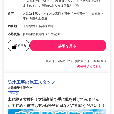
～ 未経験の方もOK！実務経験のない方にも親切にお教えし
ますので、 ご興味のある方は気負わず飛…
給与
月給191,000円～254,000円＋諸手当＋残業手当 ☆経験・
年齢考慮の上優遇
勤務地
千葉県銚子市高神東町
応募資格
普通自動車免許（AT限定可）
詳細を見る
後で見る
更新日： 2026/07/29 掲載終了日： 2026/08/14
掲載終了まであと5日
防水工事の施工スタッフ
太陽産業有限会社
正社員
未経験者大歓迎！太陽産業で手に職を付けてみません
か？昇給・賞与も有♪勤務開始日などご相談ください！！