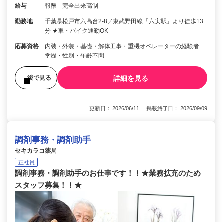
給与
報酬 完全出来高制
勤務地
千葉県松戸市六高台2-8／東武野田線「六実駅」より徒歩13
分 ★車・バイク通勤OK
応募資格
内装・外装・基礎・解体工事・重機オペレーターの経験者
学歴・性別・年齢不問
詳細を見る
後で見る
更新日： 2026/06/11 掲載終了日： 2026/09/09
調剤事務・調剤助手
セキカラコ薬局
正社員
調剤事務・調剤助手のお仕事です！！★業務拡充のため
スタッフ募集！！★