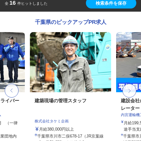
16
検索条件を保存
全
件ヒットしました
千葉県のピックアップPR求人
ドライバー
建築現場の管理スタッフ
建設会社
レーター
ム
内宮運輸機
株式会社タケミ企画
00円 （一律
月給199,
月給380,000円以上
途手当支給
工業団地内
千葉県市川市二俣678-17（JR京葉線
千葉県市