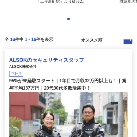
「二俣新町駅」より徒歩2...
城県那珂
16
1
-
16
全
件中
件を表示
ALSOKのセキュリティスタッフ
ALSOK株式会社
正社員
95%が未経験スタート｜1年目で月収32万円以上も！｜賞
与平均137万円｜20代30代多数活躍中！