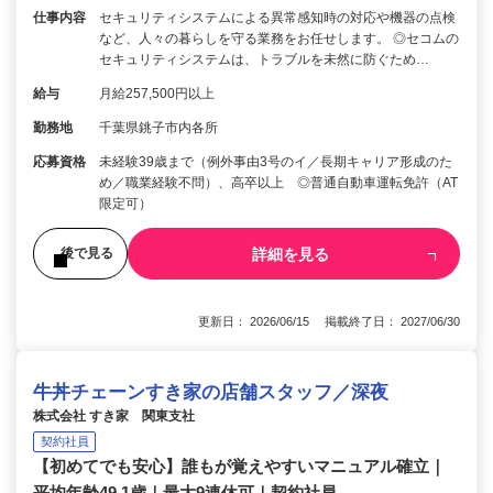
仕事内容
セキュリティシステムによる異常感知時の対応や機器の点検
など、人々の暮らしを守る業務をお任せします。 ◎セコムの
セキュリティシステムは、トラブルを未然に防ぐため…
給与
月給257,500円以上
勤務地
千葉県銚子市内各所
応募資格
未経験39歳まで（例外事由3号のイ／長期キャリア形成のた
め／職業経験不問）、高卒以上 ◎普通自動車運転免許（AT
限定可）
詳細を見る
後で見る
更新日： 2026/06/15 掲載終了日： 2027/06/30
牛丼チェーンすき家の店舗スタッフ／深夜
株式会社 すき家 関東支社
契約社員
【初めてでも安心】誰もが覚えやすいマニュアル確立｜
平均年齢49.1歳｜最大9連休可｜契約社員