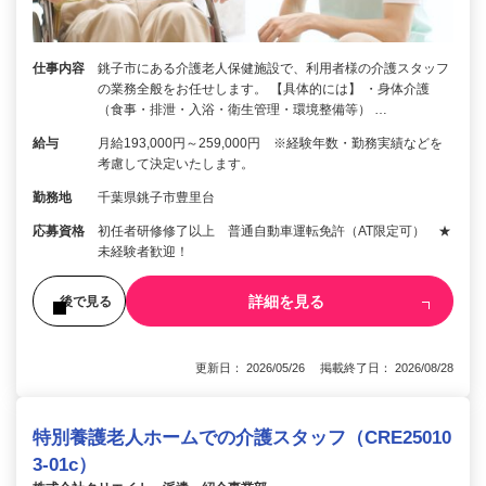
仕事内容
銚子市にある介護老人保健施設で、利用者様の介護スタッフ
の業務全般をお任せします。 【具体的には】 ・身体介護
（食事・排泄・入浴・衛生管理・環境整備等） …
給与
月給193,000円～259,000円 ※経験年数・勤務実績などを
考慮して決定いたします。
勤務地
千葉県銚子市豊里台
応募資格
初任者研修修了以上 普通自動車運転免許（AT限定可） ★
未経験者歓迎！
詳細を見る
後で見る
更新日： 2026/05/26 掲載終了日： 2026/08/28
特別養護老人ホームでの介護スタッフ（CRE25010
3-01c）