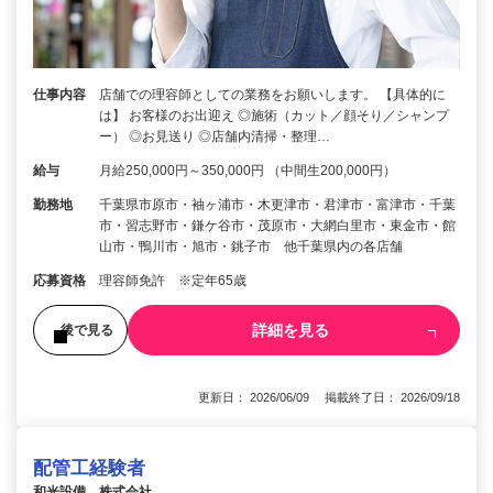
仕事内容
店舗での理容師としての業務をお願いします。 【具体的に
は】 お客様のお出迎え ◎施術（カット／顔そり／シャンプ
ー） ◎お見送り ◎店舗内清掃・整理…
給与
月給250,000円～350,000円 （中間生200,000円）
勤務地
千葉県市原市・袖ヶ浦市・木更津市・君津市・富津市・千葉
市・習志野市・鎌ケ谷市・茂原市・大網白里市・東金市・館
山市・鴨川市・旭市・銚子市 他千葉県内の各店舗
応募資格
理容師免許 ※定年65歳
詳細を見る
後で見る
更新日： 2026/06/09 掲載終了日： 2026/09/18
配管工経験者
和光設備 株式会社