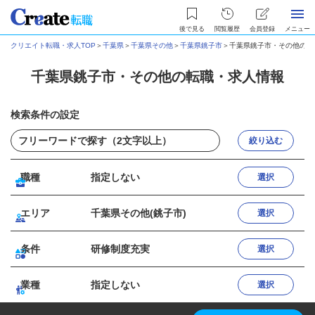
後で見る
閲覧履歴
会員登録
メニュー
クリエイト転職・求人TOP
＞
千葉県
＞
千葉県その他
＞
千葉県銚子市
＞
千葉県銚子市・その他の転
千葉県銚子市・その他の転職・求人情報
検索条件の設定
絞り込む
職種
指定しない
選択
エリア
千葉県その他(銚子市)
選択
条件
研修制度充実
選択
業種
指定しない
選択