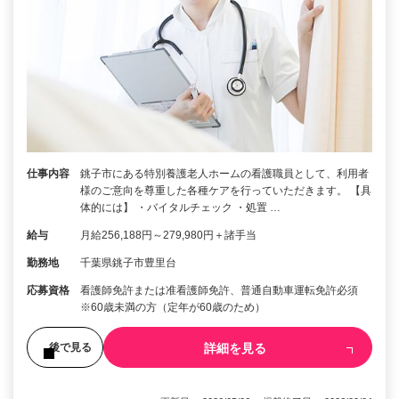
仕事内容
銚子市にある特別養護老人ホームの看護職員として、利用者
様のご意向を尊重した各種ケアを行っていただきます。 【具
体的には】 ・バイタルチェック ・処置 …
給与
月給256,188円～279,980円＋諸手当
勤務地
千葉県銚子市豊里台
応募資格
看護師免許または准看護師免許、普通自動車運転免許必須
※60歳未満の方（定年が60歳のため）
詳細を見る
後で見る