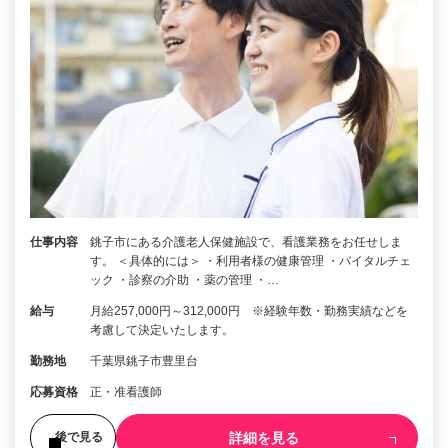
仕事内容
銚子市にある介護老人保健施設で、看護業務をお任せしま
す。 ＜具体的には＞ ・利用者様の健康管理 ・バイタルチェ
ック ・診察の介助 ・薬の管理 ・…
給与
月給257,000円～312,000円 ※経験年数・勤務実績などを
考慮して決定いたします。
勤務地
千葉県銚子市豊里台
応募資格
正・准看護師
詳細を見る
後で見る