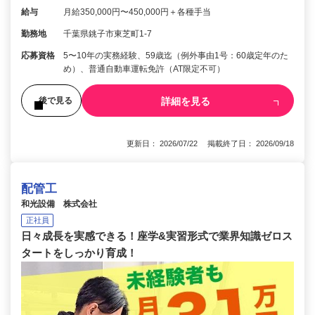
給与
月給350,000円〜450,000円＋各種手当
勤務地
千葉県銚子市東芝町1-7
応募資格
5〜10年の実務経験、59歳迄（例外事由1号：60歳定年のた
め）、普通自動車運転免許（AT限定不可）
詳細を見る
後で見る
更新日： 2026/07/22 掲載終了日： 2026/09/18
配管工
和光設備 株式会社
正社員
日々成長を実感できる！座学&実習形式で業界知識ゼロス
タートをしっかり育成！