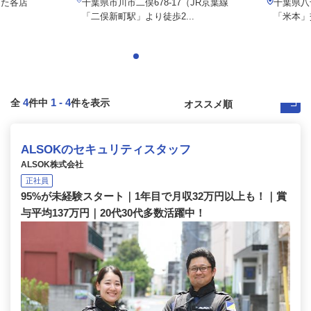
した各店
千葉県市川市二俣678-17（JR京葉線
千葉県八
「二俣新町駅」より徒歩2...
「米本」
4
1
-
4
全
件中
件を表示
ALSOKのセキュリティスタッフ
ALSOK株式会社
正社員
95%が未経験スタート｜1年目で月収32万円以上も！｜賞
与平均137万円｜20代30代多数活躍中！