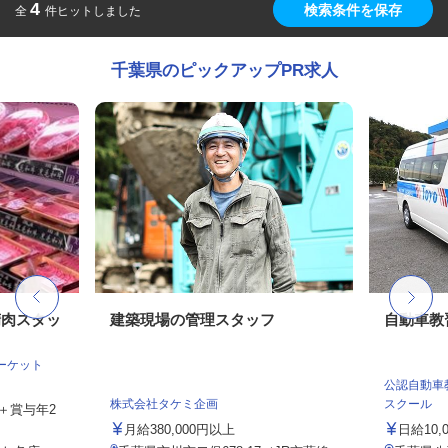
4
検索条件を保存
全
件ヒットしました
千葉県のピックアップPR求人
精肉スタッ
建築現場の管理スタッフ
自動車教
マーケット
公認自動車
株式会社タケミ企画
スクール
当＋賞与年2
月給380,000円以上
日給10,