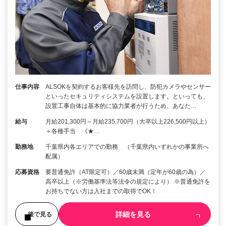
仕事内容
ALSOKを契約するお客様先を訪問し、防犯カメラやセンサー
といったセキュリティシステムを設置します。といっても、
設置工事自体は基本的に協力業者が行うため、あなた…
給与
月給201,300円～月給235,700円（大卒以上226,500円以上）
＋各種手当 《★…
勤務地
千葉県内各エリアでの勤務 （千葉県内いずれかの事業所へ
配属）
応募資格
要普通免許（AT限定可）／60歳未満（定年が60歳の為）／
高卒以上（※労働基準法等法令の規定により） ※普通免許を
お持ちでない方は入社までの取得でOK！
詳細を見る
後で見る