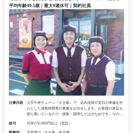
平均年齢49.1歳｜最大9連休可｜契約社員
仕事内容
大手牛丼チェーン『すき家』で、店内清掃や翌日の準備を中
心とした深夜時間帯の業務をお任せします。お客様の来店も
落ち着いているので、接客・調理などは少なめです。その…
給与
月収270,000円以上（想定）
勤務地
千葉県の「すき家」各店舗