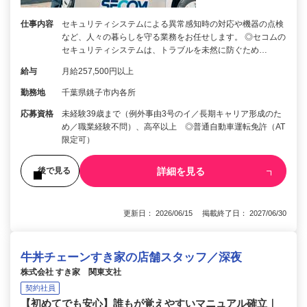
仕事内容
セキュリティシステムによる異常感知時の対応や機器の点検
など、人々の暮らしを守る業務をお任せします。 ◎セコムの
セキュリティシステムは、トラブルを未然に防ぐため…
給与
月給257,500円以上
勤務地
千葉県銚子市内各所
応募資格
未経験39歳まで（例外事由3号のイ／長期キャリア形成のた
め／職業経験不問）、高卒以上 ◎普通自動車運転免許（AT
限定可）
詳細を見る
後で見る
更新日： 2026/06/15 掲載終了日： 2027/06/30
牛丼チェーンすき家の店舗スタッフ／深夜
株式会社 すき家 関東支社
契約社員
【初めてでも安心】誰もが覚えやすいマニュアル確立｜