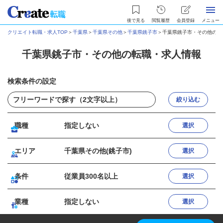
後で見る
閲覧履歴
会員登録
メニュー
クリエイト転職・求人TOP
＞
千葉県
＞
千葉県その他
＞
千葉県銚子市
＞
千葉県銚子市・その他の転
千葉県銚子市・その他の転職・求人情報
検索条件の設定
絞り込む
職種
指定しない
選択
エリア
千葉県その他(銚子市)
選択
条件
従業員300名以上
選択
業種
指定しない
選択