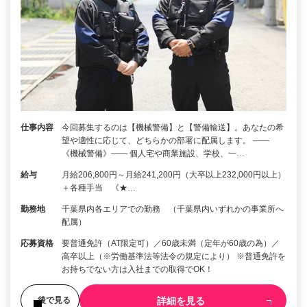
仕事内容
今回募集するのは【機械警備】と【警備輸送】。あなたの希
望や適性に応じて、どちらかの部署に配属します。 ――
《機械警備》―― 個人宅や商業施設、学校、一…
給与
月給206,800円～月給241,200円（大卒以上232,000円以上）
＋各種手当 《★…
勤務地
千葉県内各エリアでの勤務 （千葉県内いずれかの事業所へ
配属）
応募資格
要普通免許（AT限定可）／60歳未満（定年が60歳の為）／
高卒以上（※労働基準法等法令の規定により） ※普通免許を
お持ちでない方は入社までの取得でOK！
詳細を見る
後で見る