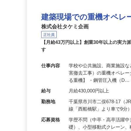
建築現場での重機オペレ
株式会社タケミ企画
正社員
【月給43万円以上】創業30年以上の実力
す
仕事内容
学校や公共施設、商業施設
害撤去工事）の重機オペレー
る重機】 ・鋼管圧入機（D
給与
月給430,000円以上
勤務地
千葉県市川市二俣678-17
線「西船橋駅」より車で9分