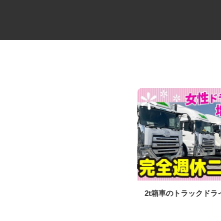
セコムの施設内常駐警備スタッ
2t箱車のトラックド
フ