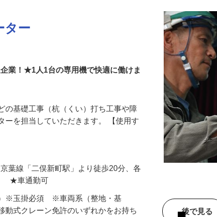
ーター
派企業！★1人1台の専用機で快適に働けま
などの基礎工事（杭（くい）打ち工事や障
ターを担当していただきます。 【使用す
…
（JR京葉線「二俣新町駅」より徒歩20分、各
） ★車通勤可