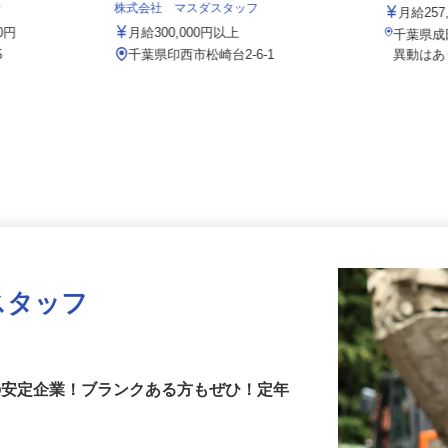
セコム株
ジ
株式会社 マスダスタッフ
月給2
00円
月給300,000円以上
千葉県
5
千葉県印西市松崎台2-6-1
異動は
スタッフ
上の安定企業！ブランクある方もぜひ！定年