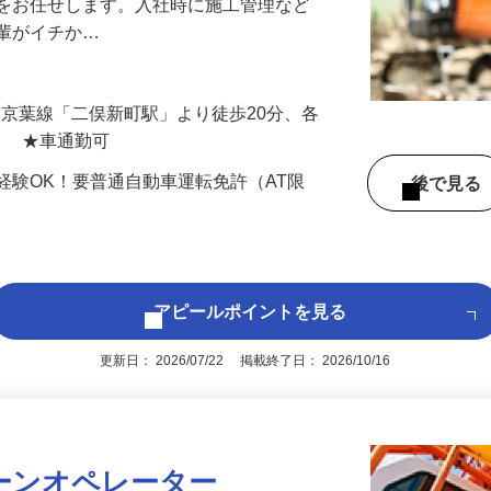
などの基礎工事（杭（くい）打ち工事や障
務をお任せします。入社時に施工管理など
先輩がイチか…
（JR京葉線「二俣新町駅」より徒歩20分、各
） ★車通勤可
経験OK！要普通自動車運転免許（AT限
後で見
アピールポイントを見る
更新日： 2026/07/22 掲載終了日： 2026/10/16