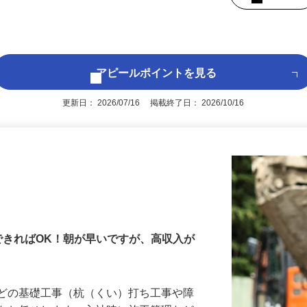
中）※玉掛必須 ※車両系（整地・基
、移動式クレーン免許のいずれかをお持ち
後で見
アピールポイントを見る
更新日： 2026/07/16 掲載終了日： 2026/10/16
できればOK！朝が早いですが、高収入が