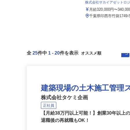
セコム株式会社
株式会社サカイアゼットロ
月給257,500円以上
月給320,000円〜340,0
千葉県成田市三里塚 ※転居を伴う
異動はありません
千葉県印西市竹袋1749-
全
25
件中
1
-
20
件を表示
建築現場の土木施工管理
株式会社タケミ企画
正社員
【月給38万円以上可能！】創業30年以
退職後の再就職もOK！