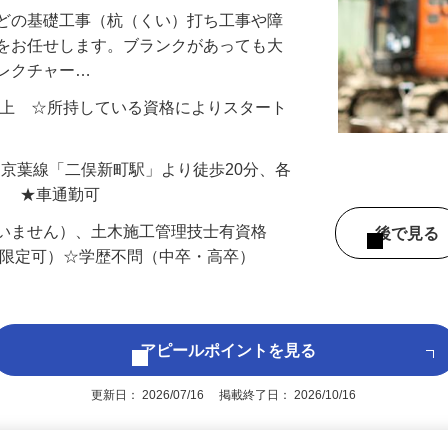
などの基礎工事（杭（くい）打ち工事や障
務をお任せします。ブランクがあっても大
にレクチャー…
000円以上 ☆所持している資格によりスタート
（JR京葉線「二俣新町駅」より徒歩20分、各
） ★車通勤可
問いません）、土木施工管理技士有資格
後で見
T限定可）☆学歴不問（中卒・高卒）
アピールポイントを見る
更新日： 2026/07/16 掲載終了日： 2026/10/16