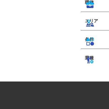
職種
エリア
条件
業種