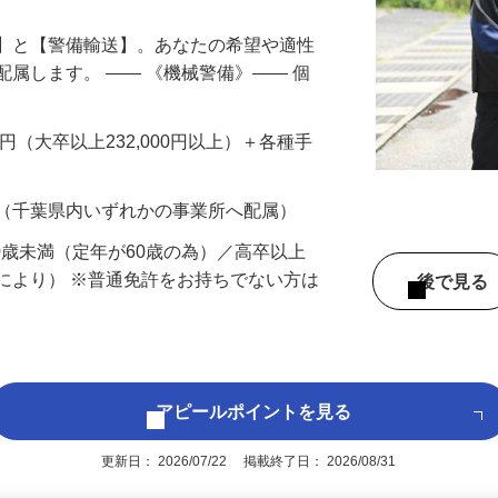
備】と【警備輸送】。あなたの希望や適性
配属します。 ―― 《機械警備》―― 個
…
200円（大卒以上232,000円以上）＋各種手
 （千葉県内いずれかの事業所へ配属）
60歳未満（定年が60歳の為）／高卒以上
により） ※普通免許をお持ちでない方は
後で見
アピールポイントを見る