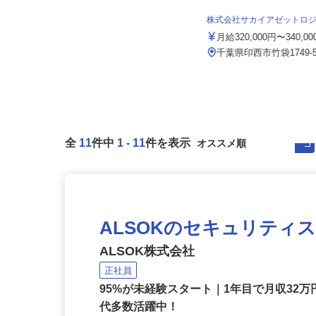
NPO法人すまいるキッズ
月給207,723円以上（一律諸手当
株式会社サカイアゼットロ
含）＋賞与 ◎収入モデル／年...
月給320,000円〜340,0
（A）千葉県松戸市松飛台59
（B）千葉県松戸市六実2-34-1...
千葉県印西市竹袋1749-
全
11
件中
1
-
11
件を表示
ALSOKのセキュリティ
ALSOK株式会社
正社員
95%が未経験スタート｜1年目で月収32万