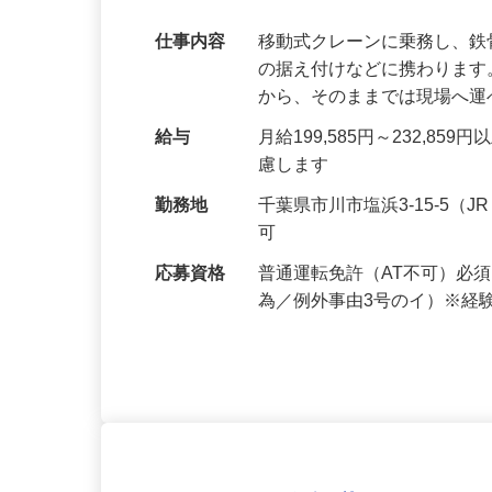
＼普通免許があれば未経験OK！／クレー
レーターを目指しませんか
仕事内容
移動式クレーンに乗務し、
の据え付けなどに携わりま
から、そのままでは現場へ
給与
月給199,585円～232,
慮します
勤務地
千葉県市川市塩浜3-15-5
可
応募資格
普通運転免許（AT不可）必
為／例外事由3号のイ）※経