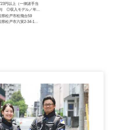
人すまいるキッズ
07,723円以上（一律諸手当
株式会社サカイアゼットロジ
賞与 ◎収入モデル／年...
月給320,000円〜340,000円
千葉県松戸市松飛台59
葉県松戸市六実2-34-1...
千葉県印西市竹袋1749-5