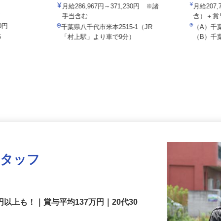
イズミ物流株式会社 八千代Team
NPO法
月給286,967円～371,230円 ※諸
月給2
ジ
手当含む
含）＋
00円
千葉県八千代市米本2515-1（JR
（A）
5
「村上駅」より車で9分）
（B）千
スタッフ
円以上も！｜賞与平均137万円｜20代30