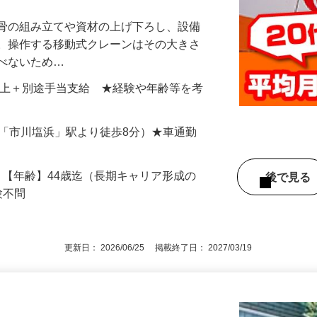
ン免許は入社後に取得可能！クレーンオペ
鉄骨の組み立てや資材の上げ下ろし、設備
す。操作する移動式クレーンはその大きさ
運べないため…
859円以上＋別途手当支給 ★経験や年齢等を考
（JR「市川塩浜」駅より徒歩8分）★車通勤
須 【年齢】44歳迄（長期キャリア形成の
後で見
験不問
更新日： 2026/06/25 掲載終了日： 2027/03/19