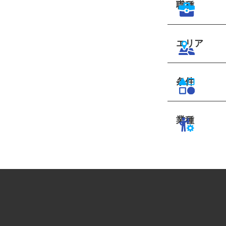
職種
エリア
条件
業種