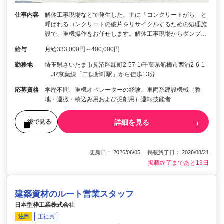
仕事内容
解体工事現場などで発生した、主に「コンクリートがら」と
呼ばれるコンクリートの破片をリサイクルするための処理施
設で、重機操作をお任せします。解体工事現場からダンプ…
給与
月給333,000円～400,000円
勤務地
埼玉県さいたま市見沼区卸町2-57-1/千葉県船橋市西浦2-6-1
JR京葉線「二俣新町駅」から徒歩13分
応募資格
学歴不問、重機オペレーターの経験、車両系建設機械（整
地・運搬・積込み用および掘削用）運転技能者
詳細を見る
後で見る
更新日： 2026/06/05 掲載終了日： 2026/08/21
掲載終了まであと13日
建築資材のルート営業スタッフ
日本型枠工業株式会社
注目
正社員