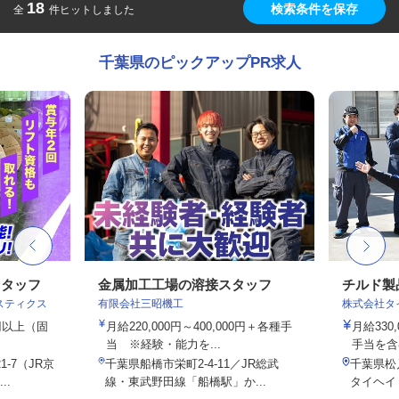
18
検索条件を保存
全
件ヒットしました
千葉県のピックアップPR求人
スタッフ
金属加工工場の溶接スタッフ
チルド製
スティクス
有限会社三昭機工
株式会社タ
0円以上（固
月給220,000円～400,000円＋各種手
月給330
当 ※経験・能力を...
手当を含
-7（JR京
千葉県船橋市栄町2-4-11／JR総武
千葉県松
..
線・東武野田線「船橋駅」か...
タイヘイ