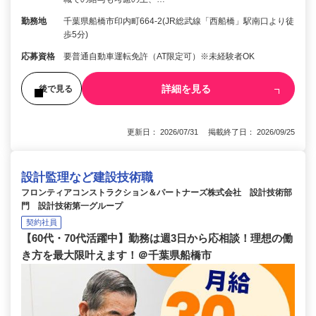
勤務地
千葉県船橋市印内町664-2(JR総武線「西船橋」駅南口より徒
歩5分)
応募資格
要普通自動車運転免許（AT限定可）※未経験者OK
詳細を見る
後で見る
更新日： 2026/07/31 掲載終了日： 2026/09/25
設計監理など建設技術職
フロンティアコンストラクション＆パートナーズ株式会社 設計技術部
門 設計技術第一グループ
契約社員
【60代・70代活躍中】勤務は週3日から応相談！理想の働
き方を最大限叶えます！＠千葉県船橋市