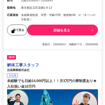
給与
日給14,000円～25,000円
勤務地
東京都足立区花畑1-6-13
応募資格
未経験者歓迎、学歴・年齢不問、無資格OK、U・Iターンの
方歓迎！
詳細を見る
後で見る
更新日： 2026/06/12 掲載終了日： 2026/09/08
NEW
解体工事スタッフ
伍高興業株式会社
正社員
未経験でも日給14,000円以上！！月3万円の寮制度あり★
入社祝い金10万円