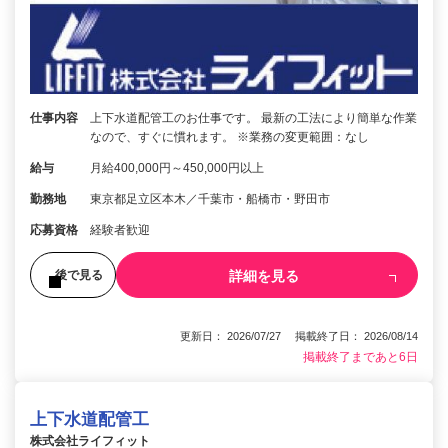
仕事内容
上下水道配管工のお仕事です。 最新の工法により簡単な作業
なので、すぐに慣れます。 ※業務の変更範囲：なし
給与
月給400,000円～450,000円以上
勤務地
東京都足立区本木／千葉市・船橋市・野田市
応募資格
経験者歓迎
詳細を見る
後で見る
更新日： 2026/07/27 掲載終了日： 2026/08/14
掲載終了まであと6日
上下水道配管工
株式会社ライフィット