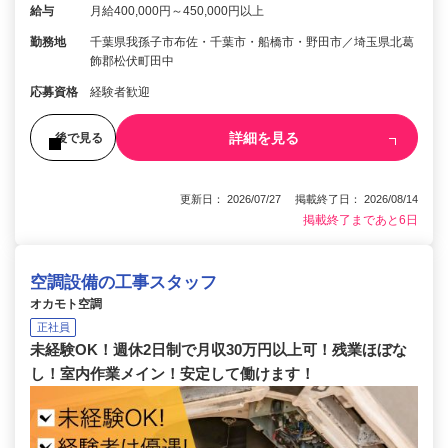
給与
月給400,000円～450,000円以上
勤務地
千葉県我孫子市布佐・千葉市・船橋市・野田市／埼玉県北葛
飾郡松伏町田中
応募資格
経験者歓迎
詳細を見る
後で見る
更新日： 2026/07/27 掲載終了日： 2026/08/14
掲載終了まであと6日
空調設備の工事スタッフ
オカモト空調
正社員
未経験OK！週休2日制で月収30万円以上可！残業ほぼな
し！室内作業メイン！安定して働けます！