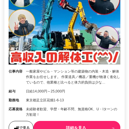
仕事内容
一般家屋やビル・マンション等の建築物の内装・木造・解体
作業をお任せします。 作業道具／機器／重機が物凄く進化し
ているので、他業種と比べると体力的負担は少な…
給与
日給14,000円～25,000円
勤務地
東京都足立区花畑1-6-13
応募資格
未経験者歓迎、学歴・年齢不問、無資格OK、U・Iターンの
方歓迎！
詳細を見る
後で見る