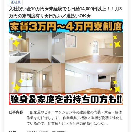
正社員
入社祝い金10万円★未経験でも日給14,000円以上！！月3
万円の寮制度有り★日払い／週払いOK★
仕事内容
一般家屋やビル・マンション等の建築物の内装・木造・解体
作業をお任せします。 作業道具／機器／重機が物凄く進化し
ているので、他業種と比べると体力的負担は少な…