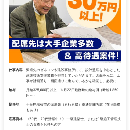
仕事内容
派遣先のゼネコンや建設事務所にて、設計監理を中心とした
建設技術支援業務を担当していただきます。図面を元に、工
事が計画通り・図面通りに進んでいるかを確認し、必要に…
給与
月給325,600円以上 ※月22日勤務時の給与例（時給1,850
円～）
勤務地
千葉県船橋市の派遣先（直行直帰）※通勤圏考慮（在宅勤務
もあり）
応募資格
《60代・70代活躍中！》 一級建築士、または1級施工管理技
士の資格をお持ちの方