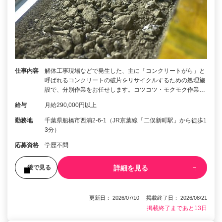
仕事内容
解体工事現場などで発生した、主に「コンクリートがら」と
呼ばれるコンクリートの破片をリサイクルするための処理施
設で、分別作業をお任せします。コツコツ・モクモク作業…
給与
月給290,000円以上
勤務地
千葉県船橋市西浦2-6-1（JR京葉線「二俣新町駅」から徒歩1
3分）
応募資格
学歴不問
詳細を見る
後で見る
更新日： 2026/07/10 掲載終了日： 2026/08/21
掲載終了まであと13日