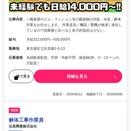
仕事内容
一般家屋やビル・マンション等の建築物の内装・木造・解体
作業をお任せします。 作業道具／機器／重機が物凄く進化し
ているので他業種と比べると体力的負担は少ない…
給与
月給322,000円～650,000円
勤務地
東京都足立区花畑1-6-13
応募資格
未経験者歓迎、学歴・年齢不問、無資格OK、U・Iターンの
方歓迎！
詳細を見る
後で見る
更新日： 2026/06/12 掲載終了日： 2026/09/08
NEW
解体工事作業員
伍高興業株式会社