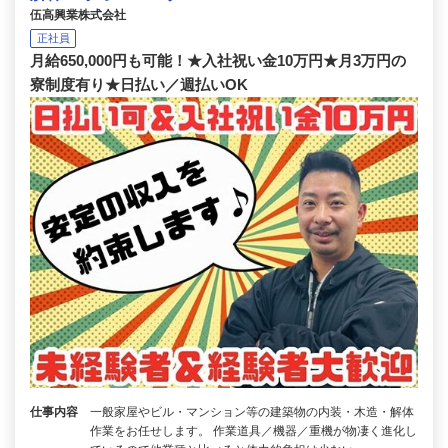
伍高興業株式会社
正社員
月給650,000円も可能！★入社祝い金10万円★月3万円の
寮制度有り★日払い／週払いOK
仕事内容
一般家屋やビル・マンション等の建築物の内装・木造・解体
作業をお任せします。 作業道具／機器／重機が物凄く進化し