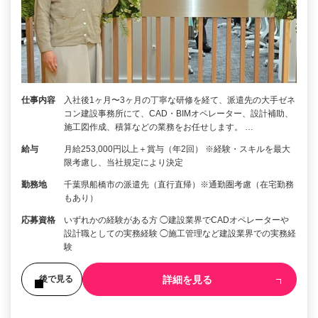
仕事内容
入社後1ヶ月〜3ヶ月の丁寧な研修を経て、派遣先の大手ゼネ
コン建設事務所にて、CAD・BIMオペレーター、設計補助、
施工図作成、積算などの業務をお任せします。 …
給与
月給253,000円以上＋賞与（年2回） ※経験・スキルを最大
限考慮し、当社規定により決定
勤務地
千葉県船橋市の派遣先（直行直帰）※通勤圏考慮（在宅勤務
もあり）
応募資格
いずれかの経験がある方 ◯建設業界でCADオペレーターや
設計職としての実務経験 ◯施工管理など建設業界での実務経
験
詳細を見る
後で見る