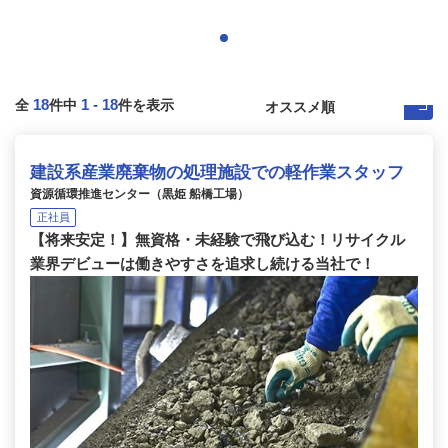
18
1
-
18
全
件中
件を表示
建設系産業廃棄物の処理施設での軽作業スタッフ
資源循環推進センター（黒姫 船橋工場）
正社員
【将来安定！】無資格・未経験で飛び込む！リサイクル
業界デビューは働きやすさを追求し続ける当社で！