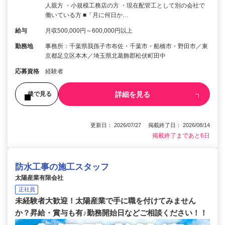
人親方 ・小規模工務店の方 ・現在配管工として別の会社で
働いている方 ■「月に何日か…
給与
月収500,000円～600,000円以上
勤務地
事務所：千葉県我孫子市布佐・千葉市・船橋市・野田市／東
京都足立区本木／埼玉県北葛飾郡松伏町田中
応募資格
経験者
詳細を見る
後で見る
更新日： 2026/07/27 掲載終了日： 2026/08/14
掲載終了まであと6日
防水工事の施工スタッフ
太陽産業有限会社
正社員
未経験者大歓迎！太陽産業で手に職を付けてみません
か？昇給・賞与も有♪勤務開始日などご相談ください！！