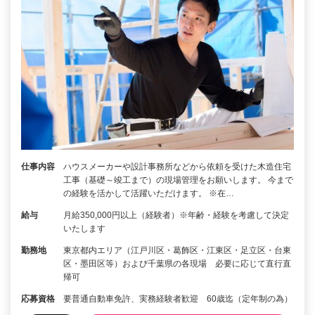
仕事内容
ハウスメーカーや設計事務所などから依頼を受けた木造住宅
工事（基礎～竣工まで）の現場管理をお願いします。 今まで
の経験を活かして活躍いただけます。 ※在…
給与
月給350,000円以上（経験者）※年齢・経験を考慮して決定
いたします
勤務地
東京都内エリア（江戸川区・葛飾区・江東区・足立区・台東
区・墨田区等）および千葉県の各現場 必要に応じて直行直
帰可
応募資格
要普通自動車免許、実務経験者歓迎 60歳迄（定年制の為）