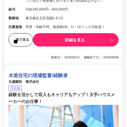
ているので他業種と比べると体力的負担は少ない…
給与
月給345,000円～650,000円
勤務地
東京都足立区花畑1-6-13
応募資格
学歴・年齢不問、無資格OK、U・Iターンの方歓迎！
詳細を見る
後で見る
更新日： 2026/06/12 掲載終了日： 2026/09/08
木造住宅の現場監督/経験者
丸越建設 株式会社
正社員
経験を活かして収入もキャリアもアップ！大手ハウスメ
ーカーのお仕事！