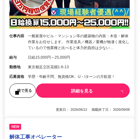
仕事内容
一般家屋やビル・マンション等の建築物の内装・木造・解体
作業をお任せします。 作業道具／機器／重機が物凄く進化し
ているので他業種と比べると体力的負担は少ない…
給与
日給15,000円～25,000円
勤務地
東京都足立区花畑1-6-13
応募資格
学歴・年齢不問、無資格OK、U・Iターンの方歓迎！
詳細を見る
後で見る
更新日： 2026/06/12 掲載終了日： 2026/09/08
NEW
解体工事オペレーター