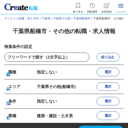
後で見る
閲覧履歴
会員登録
メニュー
クリエイト転職・求人TOP
＞
千葉県
＞
千葉県その他
＞
千葉県船橋市
＞
千葉県船橋市・その他の転
千葉県船橋市・その他の転職・求人情報
検索条件の設定
絞り込む
職種
指定しない
選択
エリア
千葉県その他(船橋市)
選択
条件
指定しない
選択
業種
建築・建設・土木系
選択