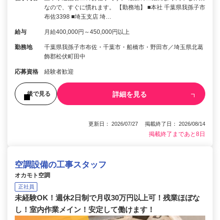
なので、すぐに慣れます。 【勤務地】 ■本社 千葉県我孫子市
布佐3398 ■埼玉支店 埼…
給与
月給400,000円～450,000円以上
勤務地
千葉県我孫子市布佐・千葉市・船橋市・野田市／埼玉県北葛
飾郡松伏町田中
応募資格
経験者歓迎
詳細を見る
後で見る
更新日： 2026/07/27 掲載終了日： 2026/08/14
掲載終了まであと8日
空調設備の工事スタッフ
オカモト空調
正社員
未経験OK！週休2日制で月収30万円以上可！残業ほぼな
し！室内作業メイン！安定して働けます！