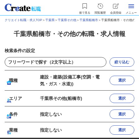
後で見る
閲覧履歴
会員登録
メニュー
クリエイト転職・求人TOP
＞
千葉県
＞
千葉県その他
＞
千葉県船橋市
＞
千葉県船橋市・その他の転
千葉県船橋市・その他の転職・求人情報
検索条件の設定
絞り込む
建設・建築(設備工事(空調・電
職種
選択
気・ガス・水道))
エリア
千葉県その他(船橋市)
選択
条件
指定しない
選択
業種
指定しない
選択