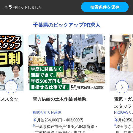
5
検索条件を保存
全
件ヒットしました
千葉県のピックアップPR求人
ンススタッ
電力供給の土木作業員補助
電気・ガ
スタッフ
株式会社大起建設
NICIGA
月給264,000円～403,000円
月給35
千葉県松戸市松戸1875／JR常磐線・
埼玉県さ
京成松戸線「松戸駅」東口徒...
県川口市