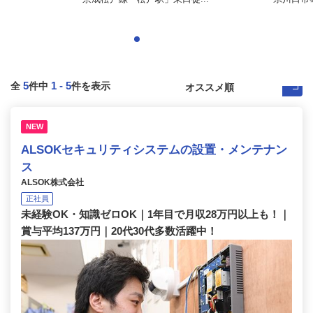
5
1
-
5
全
件中
件を表示
NEW
ALSOKセキュリティシステムの設置・メンテナン
ス
ALSOK株式会社
正社員
未経験OK・知識ゼロOK｜1年目で月収28万円以上も！｜
賞与平均137万円｜20代30代多数活躍中！