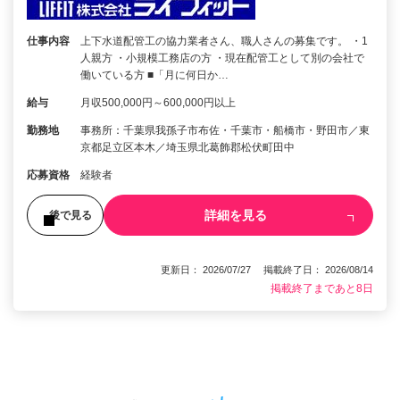
仕事内容
上下水道配管工の協力業者さん、職人さんの募集です。 ・1
人親方 ・小規模工務店の方 ・現在配管工として別の会社で
働いている方 ■「月に何日か…
給与
月収500,000円～600,000円以上
勤務地
事務所：千葉県我孫子市布佐・千葉市・船橋市・野田市／東
京都足立区本木／埼玉県北葛飾郡松伏町田中
応募資格
経験者
詳細を見る
後で見る
更新日： 2026/07/27 掲載終了日： 2026/08/14
掲載終了まであと8日
1