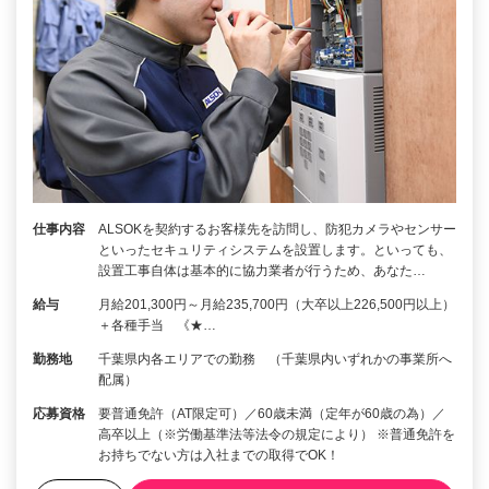
仕事内容
ALSOKを契約するお客様先を訪問し、防犯カメラやセンサー
といったセキュリティシステムを設置します。といっても、
設置工事自体は基本的に協力業者が行うため、あなた…
給与
月給201,300円～月給235,700円（大卒以上226,500円以上）
＋各種手当 《★…
勤務地
千葉県内各エリアでの勤務 （千葉県内いずれかの事業所へ
配属）
応募資格
要普通免許（AT限定可）／60歳未満（定年が60歳の為）／
高卒以上（※労働基準法等法令の規定により） ※普通免許を
お持ちでない方は入社までの取得でOK！