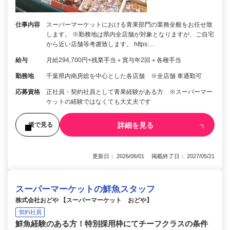
仕事内容
スーパーマーケットにおける青果部門の業務全般をお任せ致
します。 ※勤務地は県内全店舗が対象となりますが、ご自宅
から近い店舗等考慮致します。 https:…
給与
月給294,700円+残業手当＋賞与年2回＋各種手当
勤務地
千葉県内南房総を中心とした各店舗 ※全店舗 車通勤可
応募資格
正社員・契約社員として青果経験がある方 ※スーパーマー
ケットの経験ではなくても大丈夫です
詳細を見る
後で見る
更新日： 2026/06/01 掲載終了日： 2027/05/21
スーパーマーケットの鮮魚スタッフ
株式会社おどや 【スーパーマーケット おどや】
契約社員
鮮魚経験のある方！特別採用枠にてチーフクラスの条件