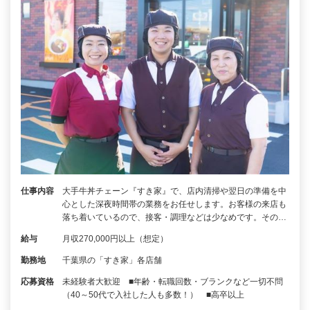
仕事内容
大手牛丼チェーン『すき家』で、店内清掃や翌日の準備を中
心とした深夜時間帯の業務をお任せします。お客様の来店も
落ち着いているので、接客・調理などは少なめです。その…
給与
月収270,000円以上（想定）
勤務地
千葉県の「すき家」各店舗
応募資格
未経験者大歓迎 ■年齢・転職回数・ブランクなど一切不問
（40～50代で入社した人も多数！） ■高卒以上