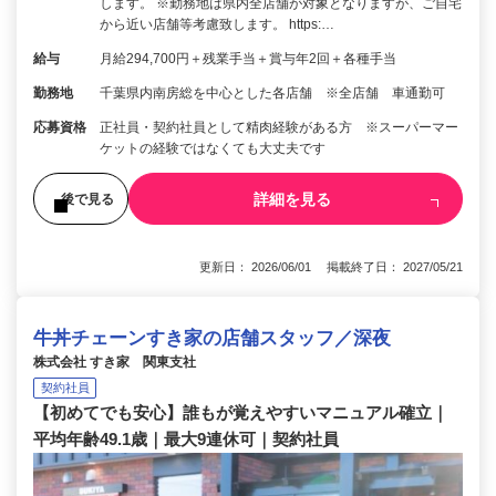
します。 ※勤務地は県内全店舗が対象となりますが、ご自宅
から近い店舗等考慮致します。 https:…
給与
月給294,700円＋残業手当＋賞与年2回＋各種手当
勤務地
千葉県内南房総を中心とした各店舗 ※全店舗 車通勤可
応募資格
正社員・契約社員として精肉経験がある方 ※スーパーマー
ケットの経験ではなくても大丈夫です
詳細を見る
後で見る
更新日： 2026/06/01 掲載終了日： 2027/05/21
牛丼チェーンすき家の店舗スタッフ／深夜
株式会社 すき家 関東支社
契約社員
【初めてでも安心】誰もが覚えやすいマニュアル確立｜
平均年齢49.1歳｜最大9連休可｜契約社員