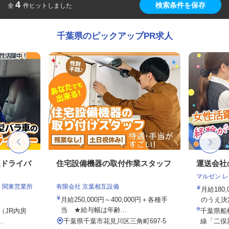
4
検索条件を保存
全
件ヒットしました
千葉県のピックアップPR求人
送ドライバ
住宅設備機器の取付作業スタッフ
運送会社
マルゼン 
 関東営業所
有限会社 京葉相互設備
月給180
月給250,000円～400,000円＋各種手
のうえ決
当 ★給与幅は年齢...
0（JR内房
千葉県船
.
千葉県千葉市花見川区三角町697-5
線「二俣