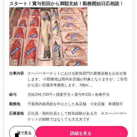
スタート！賞与初回から満額支給！勤務開始日応相談！
仕事内容
スーパーマーケットにおける鮮魚部門の業務全般をお任せ致
します。 ※勤務地は県内全店舗が対象となりますが、ご自宅
から近い店舗等考慮致します。 https:…
給与
月給294,700円＋残業手当＋賞与年2回＋各種手当
勤務地
千葉県内南房総を中心とした各店舗 ※全店舗 車通勤可
応募資格
正社員・契約社員として鮮魚経験がある方 ※スーパーマー
ケットの経験ではなくても大丈夫です
詳細を見る
後で見る