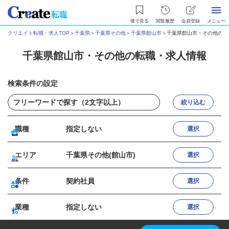
後で見る
閲覧履歴
会員登録
メニュー
クリエイト転職・求人TOP
＞
千葉県
＞
千葉県その他
＞
千葉県館山市
＞
千葉県館山市・その他の転
千葉県館山市・その他の転職・求人情報
検索条件の設定
絞り込む
職種
指定しない
選択
エリア
千葉県その他(館山市)
選択
条件
契約社員
選択
業種
指定しない
選択