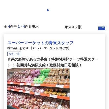
4
1
-
4
全
件中
件を表示
スーパーマーケットの青果スタッフ
株式会社 おどや 【スーパーマーケット おどや】
契約社員
青果の経験がある方募集！特別採用枠チーフ待遇スター
ト ！ 初回賞与満額支給！勤務開始日応相談！