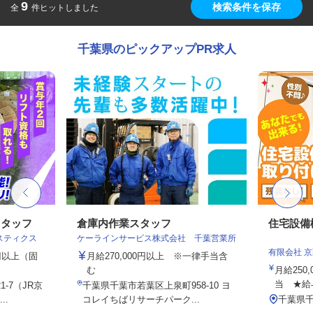
9
検索条件を保存
全
件ヒットしました
千葉県のピックアップPR求人
スタッフ
倉庫内作業スタッフ
住宅設備
スティクス
ケーラインサービス株式会社 千葉営業所
有限会社 
0円以上（固
月給270,000円以上 ※一律手当含
む
月給250,
当 ★給与
-7（JR京
千葉県千葉市若葉区上泉町958-10 ヨ
..
コレイちばリサーチパーク...
千葉県千