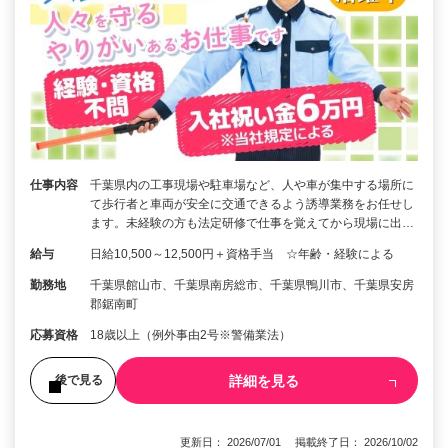
仕事内容
千葉県内の工事現場や駐車場など、人や車が集中する場所に
て歩行者と車両が安全に交通できるよう誘導業務をお任せし
ます。未経験の方も法定研修で仕事を覚えてから現場に出…
給与
日給10,500～12,500円＋資格手当 ☆年齢・経験による
勤務地
千葉県館山市、千葉県南房総市、千葉県鴨川市、千葉県安房
郡鋸南町
応募資格
18歳以上（例外事由2号※警備業法）
詳細を見る
後で見る
更新日： 2026/07/01 掲載終了日： 2026/10/02