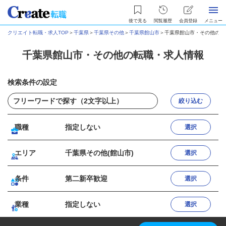
後で見る
閲覧履歴
会員登録
メニュー
クリエイト転職・求人TOP
＞
千葉県
＞
千葉県その他
＞
千葉県館山市
＞
千葉県館山市・その他の転
千葉県館山市・その他の転職・求人情報
検索条件の設定
絞り込む
職種
指定しない
選択
エリア
千葉県その他(館山市)
選択
条件
第二新卒歓迎
選択
業種
指定しない
選択