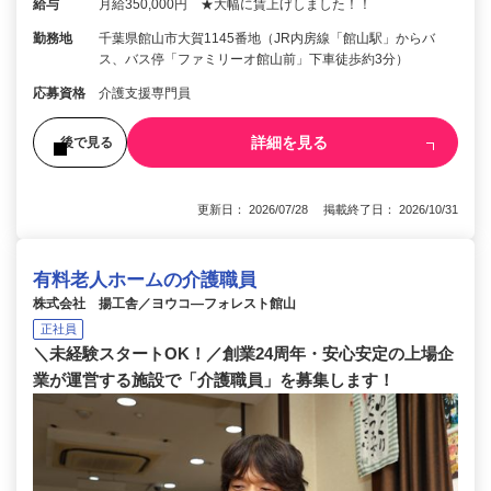
給与
月給350,000円 ★大幅に賃上げしました！！
勤務地
千葉県館山市大賀1145番地（JR内房線「館山駅」からバ
ス、バス停「ファミリーオ館山前」下車徒歩約3分）
応募資格
介護支援専門員
詳細を見る
後で見る
更新日： 2026/07/28 掲載終了日： 2026/10/31
有料老人ホームの介護職員
株式会社 揚工舎／ヨウコ―フォレスト館山
正社員
＼未経験スタートOK！／創業24周年・安心安定の上場企
業が運営する施設で「介護職員」を募集します！