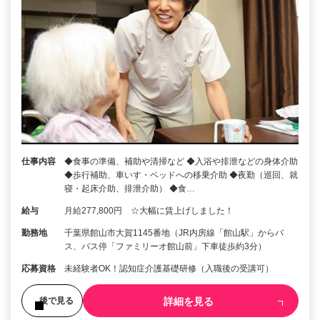
仕事内容
◆食事の準備、補助や清掃など ◆入浴や排泄などの身体介助
◆歩行補助、車いす・ベッドへの移乗介助 ◆夜勤（巡回、就
寝・起床介助、排泄介助） ◆食…
給与
月給277,800円 ☆大幅に賃上げしました！
勤務地
千葉県館山市大賀1145番地（JR内房線「館山駅」からバ
ス、バス停「ファミリーオ館山前」下車徒歩約3分）
応募資格
未経験者OK！認知症介護基礎研修（入職後の受講可）
詳細を見る
後で見る