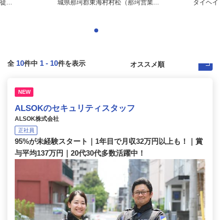
...
城県那珂郡東海村村松（那珂営業...
タイヘイ
10
1
-
10
全
件中
件を表示
NEW
ALSOKのセキュリティスタッフ
ALSOK株式会社
正社員
95%が未経験スタート｜1年目で月収32万円以上も！｜賞
与平均137万円｜20代30代多数活躍中！