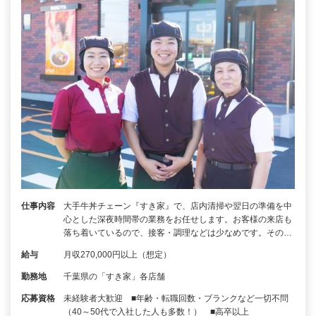
仕事内容
大手牛丼チェーン『すき家』で、店内清掃や翌日の準備を中
心とした深夜時間帯の業務をお任せします。お客様の来店も
落ち着いているので、接客・調理などは少なめです。その…
給与
月収270,000円以上（想定）
勤務地
千葉県の「すき家」各店舗
応募資格
未経験者大歓迎 ■年齢・転職回数・ブランクなど一切不問
（40～50代で入社した人も多数！） ■高卒以上