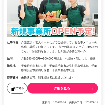
仕事内容
介護施設・老人ホームなどでご提供している食事メニューの
作成、調理をお願いします。 当社の基本コンセプトは飽きの
こない「家庭的なおいしさ」と介護が必要な方への…
給与
月給240,000円〜300,000円以上 ※経験・能力により優遇
勤務地
千葉県館山市波左間、千葉県千葉市花見川区幕張本郷、千葉
県南房総市富浦町深名、千葉県館山市広瀬
応募資格
未経験者可、調理経験者は歓迎いたします
詳細を見る
後で見る
更新日： 2026/06/16 掲載終了日： 2026/09/11