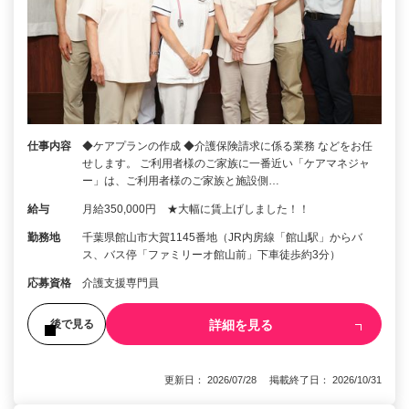
仕事内容
◆ケアプランの作成 ◆介護保険請求に係る業務 などをお任
せします。 ご利用者様のご家族に一番近い「ケアマネジャ
ー」は、ご利用者様のご家族と施設側…
給与
月給350,000円 ★大幅に賃上げしました！！
勤務地
千葉県館山市大賀1145番地（JR内房線「館山駅」からバ
ス、バス停「ファミリーオ館山前」下車徒歩約3分）
応募資格
介護支援専門員
詳細を見る
後で見る
更新日： 2026/07/28 掲載終了日： 2026/10/31