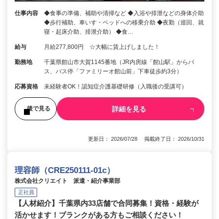
仕事内容
◆食事の準備、補助や清掃など ◆入浴や排泄などの身体介助
◆歩行補助、車いす・ベッドへの移乗介助 ◆夜勤（巡回、就
寝・起床介助、排泄介助） ◆食…
給与
月給277,800円 ☆大幅に賃上げしました！
勤務地
千葉県館山市大賀1145番地（JR内房線「館山駅」からバ
ス、バス停「ファミリーオ館山前」下車徒歩約3分）
応募資格
未経験者OK！認知症介護基礎研修（入職後の受講可）
詳細を見る
後で見る
更新日： 2026/07/28 掲載終了日： 2026/10/31
理容師（CRE250111-01c）
株式会社クリエイト 派遣・紹介事業部
正社員
【人材紹介】千葉県内33店舗で合同募集！資格・経験が
活かせます！ブランクがある方もご相談ください！