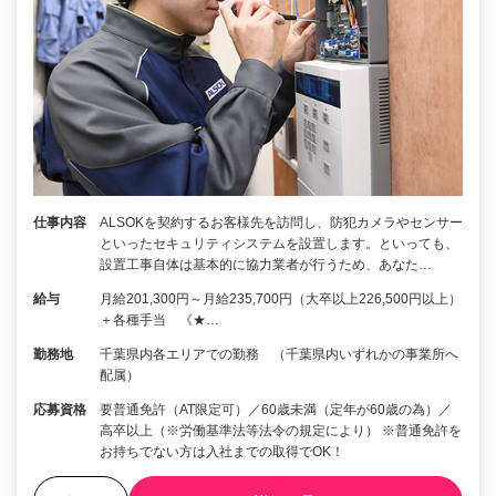
仕事内容
ALSOKを契約するお客様先を訪問し、防犯カメラやセンサー
といったセキュリティシステムを設置します。といっても、
設置工事自体は基本的に協力業者が行うため、あなた…
給与
月給201,300円～月給235,700円（大卒以上226,500円以上）
＋各種手当 《★…
勤務地
千葉県内各エリアでの勤務 （千葉県内いずれかの事業所へ
配属）
応募資格
要普通免許（AT限定可）／60歳未満（定年が60歳の為）／
高卒以上（※労働基準法等法令の規定により） ※普通免許を
お持ちでない方は入社までの取得でOK！