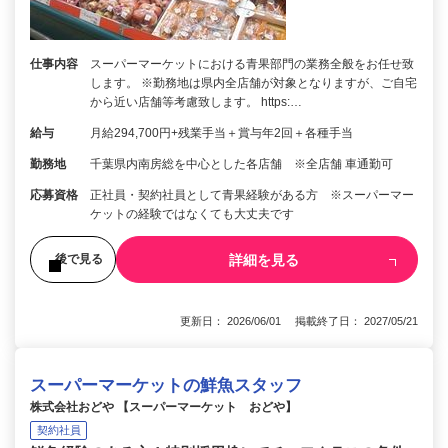
仕事内容
スーパーマーケットにおける青果部門の業務全般をお任せ致
します。 ※勤務地は県内全店舗が対象となりますが、ご自宅
から近い店舗等考慮致します。 https:…
給与
月給294,700円+残業手当＋賞与年2回＋各種手当
勤務地
千葉県内南房総を中心とした各店舗 ※全店舗 車通勤可
応募資格
正社員・契約社員として青果経験がある方 ※スーパーマー
ケットの経験ではなくても大丈夫です
詳細を見る
後で見る
更新日： 2026/06/01 掲載終了日： 2027/05/21
スーパーマーケットの鮮魚スタッフ
株式会社おどや 【スーパーマーケット おどや】
契約社員