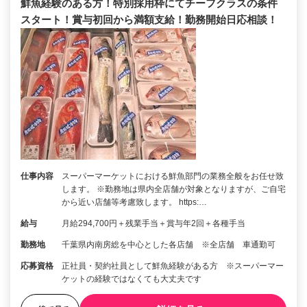
鮮魚経験のある方！特別採用枠にてチーフクラスの条件
スタート！賞与初回から満額支給！勤務開始日応相談！
仕事内容
スーパーマーケットにおける鮮魚部門の業務全般をお任せ致
します。 ※勤務地は県内全店舗が対象となりますが、ご自宅
から近い店舗等考慮致します。 https:…
給与
月給294,700円＋残業手当＋賞与年2回＋各種手当
勤務地
千葉県内南房総を中心とした各店舗 ※全店舗 車通勤可
応募資格
正社員・契約社員として鮮魚経験がある方 ※スーパーマー
ケットの経験ではなくても大丈夫です