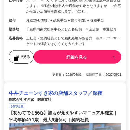
仕事内容
スーパーマーケットにおける精肉部門の業務全般をお任せ致
します。 ※勤務地は県内全店舗が対象となりますが、ご自宅
から近い店舗等考慮致します。 https:…
給与
月給294,700円＋残業手当＋賞与年2回＋各種手当
勤務地
千葉県内南房総を中心とした各店舗 ※全店舗 車通勤可
応募資格
正社員・契約社員として精肉経験がある方 ※スーパーマー
ケットの経験ではなくても大丈夫です
詳細を見る
後で見る
更新日： 2026/06/01 掲載終了日： 2027/05/21
牛丼チェーンすき家の店舗スタッフ／深夜
株式会社 すき家 関東支社
契約社員
【初めてでも安心】誰もが覚えやすいマニュアル確立｜
平均年齢49.1歳｜最大9連休可｜契約社員