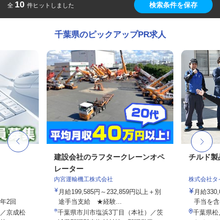
10
検索条件を保存
全
件ヒットしました
千葉県のピックアップPR求人
フ
建設会社のラフタークレーンオペ
チルド製
レーター
内宮運輸機工株式会社
株式会社タ
月給199,585円～232,859円以上＋別
月給330
与年2回
途手当支給 ★経験...
手当を含
2／京成松
千葉県市川市塩浜3丁目（本社）／茨
千葉県松