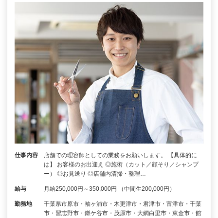
仕事内容
店舗での理容師としての業務をお願いします。 【具体的に
は】 お客様のお出迎え ◎施術（カット／顔そり／シャンプ
ー） ◎お見送り ◎店舗内清掃・整理…
給与
月給250,000円～350,000円 （中間生200,000円）
勤務地
千葉県市原市・袖ヶ浦市・木更津市・君津市・富津市・千葉
市・習志野市・鎌ケ谷市・茂原市・大網白里市・東金市・館