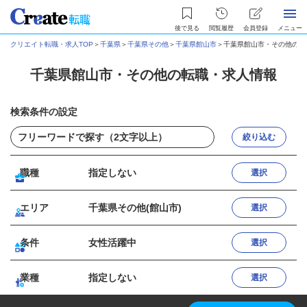
後で見る
閲覧履歴
会員登録
メニュー
クリエイト転職・求人TOP
＞
千葉県
＞
千葉県その他
＞
千葉県館山市
＞
千葉県館山市・その他の転
千葉県館山市・その他の転職・求人情報
検索条件の設定
絞り込む
職種
指定しない
選択
エリア
千葉県その他(館山市)
選択
条件
女性活躍中
選択
業種
指定しない
選択