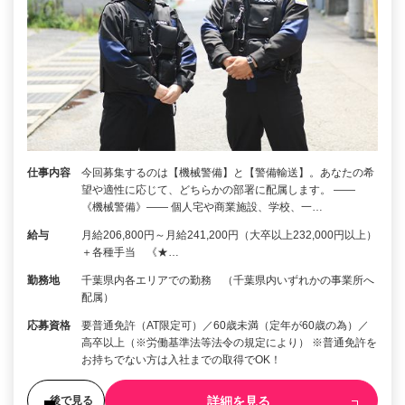
仕事内容
今回募集するのは【機械警備】と【警備輸送】。あなたの希
望や適性に応じて、どちらかの部署に配属します。 ――
《機械警備》―― 個人宅や商業施設、学校、一…
給与
月給206,800円～月給241,200円（大卒以上232,000円以上）
＋各種手当 《★…
勤務地
千葉県内各エリアでの勤務 （千葉県内いずれかの事業所へ
配属）
応募資格
要普通免許（AT限定可）／60歳未満（定年が60歳の為）／
高卒以上（※労働基準法等法令の規定により） ※普通免許を
お持ちでない方は入社までの取得でOK！
詳細を見る
後で見る