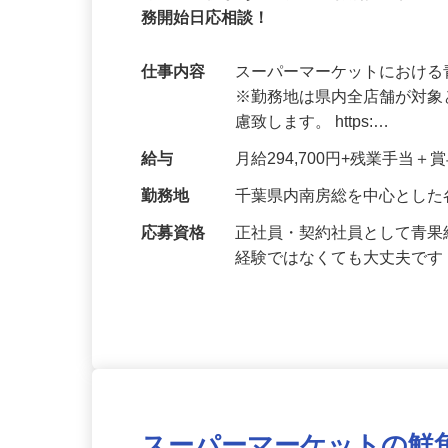
契約社員
青果の経験がある方募集！特別採用枠チー
務開始日応相談！
仕事内容
スーパーマーケットにおけ
※勤務地は県内全店舗が対
慮致します。 https:…
給与
月給294,700円+残業手当
勤務地
千葉県内南房総を中心とした
応募資格
正社員・契約社員として青
経験ではなくても大丈夫で