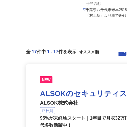
月給180,000円 ※経験・能力を考
月給286,967円～371,
慮のうえ決定いたします
手当含む
千葉県船橋市南海神1丁目7-5（京葉
千葉県八千代市米本2515
線「二俣新町」から車で8分）
「村上駅」より車で9分
全
17
件中
1
-
17
件を表示
NEW
ALSOKのセキュリティ
ALSOK株式会社
正社員
95%が未経験スタート｜1年目で月収32万