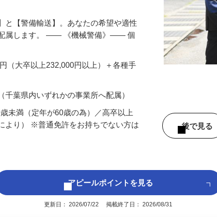
備】と【警備輸送】。あなたの希望や適性
配属します。 ―― 《機械警備》―― 個
…
200円（大卒以上232,000円以上）＋各種手
 （千葉県内いずれかの事業所へ配属）
60歳未満（定年が60歳の為）／高卒以上
により） ※普通免許をお持ちでない方は
後で見
アピールポイントを見る