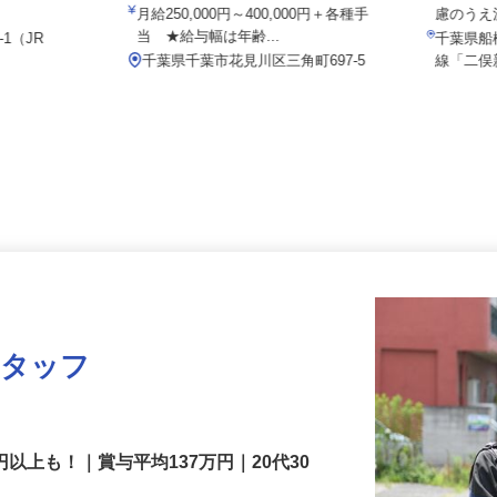
有限会社 京葉相互設備
230円 ※諸
月給1
月給250,000円～400,000円＋各種手
慮のう
当 ★給与幅は年齢...
-1（JR
千葉県
）
千葉県千葉市花見川区三角町697-5
線「二
スタッフ
円以上も！｜賞与平均137万円｜20代30