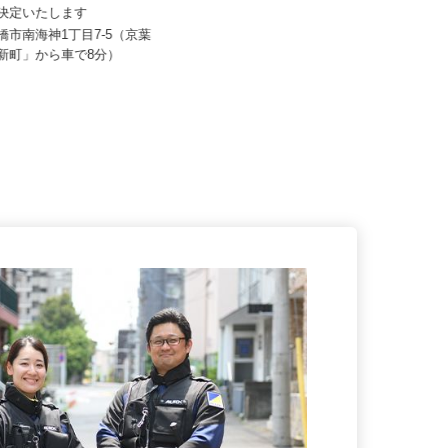
80,000円 ※経験・能力を考
月給286,967円～371,230円 ※諸
え決定いたします
手当含む
船橋市南海神1丁目7-5（京葉
千葉県八千代市米本2515-1（JR
俣新町」から車で8分）
「村上駅」より車で9分）