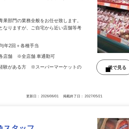
フ待遇スタート ！ 初回賞与満額支給！勤
る青果部門の業務全般をお任せ致します。
象となりますが、ご自宅から近い店舗等考
＋賞与年2回＋各種手当
各店舗 ※全店舗 車通勤可
果経験がある方 ※スーパーマーケットの
後で見
す
更新日： 2026/06/01 掲載終了日： 2027/05/21