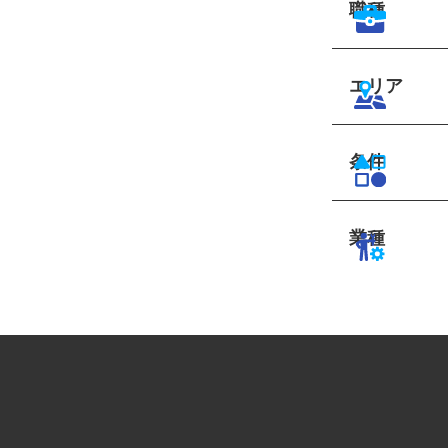
職種
エリア
条件
業種