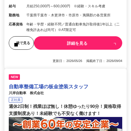
給与
月給250,000円～600,000円 ※経験・スキル考慮
勤務地
千葉県千葉市・木更津市・市原市・夷隅郡の各営業所
応募資格
年齢・学歴・経験不問／普通自動車免許取得後1年以上（二
種免許あれば尚可）※AT限定可
詳細を見る
後で見る
更新日： 2026/05/26 掲載終了日： 2026/09/04
NEW
自動車整備工場の板金塗装スタッフ
川岸自動車 株式会社
正社員
週休2日制！残業ほぼ無し！休憩ゆったり90分！資格取得
支援制度あり！未経験でも不安なく働けます！