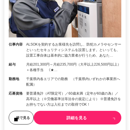
仕事内容
ALSOKを契約するお客様先を訪問し、防犯カメラやセンサー
といったセキュリティシステムを設置します。といっても、
設置工事自体は基本的に協力業者が行うため、あなた…
給与
月給201,300円～月給235,700円（大卒以上226,500円以上）
＋各種手当 《★…
勤務地
千葉県内各エリアでの勤務 （千葉県内いずれかの事業所へ
配属）
応募資格
要普通免許（AT限定可）／60歳未満（定年が60歳の為）／
高卒以上（※労働基準法等法令の規定により） ※普通免許を
お持ちでない方は入社までの取得でOK！
詳細を見る
後で見る