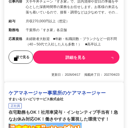
仕事内容
大手牛丼チェーン『すき家』で、店内清掃や翌日の準備を中
心とした深夜時間帯の業務をお任せします。お客様の来店も
落ち着いているので、接客・調理などは少なめです。その…
給与
月収270,000円以上（想定）
勤務地
千葉県の「すき家」各店舗
応募資格
未経験者大歓迎 ■年齢・転職回数・ブランクなど一切不問
（40～50代で入社した人も多数！） ■高卒以上
詳細を見る
後で見る
更新日： 2026/04/17 掲載終了日： 2027/04/23
ケアマネージャー事業所のケアマネージャー
すまいるリハビリサービス株式会社
正社員
在宅勤務もOK！社用車貸与・インセンティブ手当有！急
なお休み対応OK！働きやすさを重視した環境です！