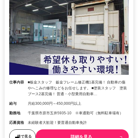
仕事内容
■板金スタッフ 鈑金フレーム修正機1基完備！ 自動車の傷
やへこみの修理などをお任せします。 ■塗装スタッフ 塗装
ブース2基完備！ 普通・小型乗用自動車…
給与
月給300,000円～450,000円以上
勤務地
千葉県市原市五井5935-10 ※車通勤可（無料駐車場有）
応募資格
未経験者大歓迎！要普通自動車免許
詳細を見る
後で見る