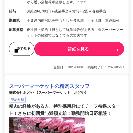
から近い店舗等考慮致します。 https:…
給与
月給294,700円＋残業手当＋賞与年2回＋各種手当
勤務地
千葉県内南房総を中心とした各店舗 ※全店舗 車通勤可
応募資格
正社員・契約社員として鮮魚経験がある方 ※スーパーマー
ケットの経験ではなくても大丈夫です
詳細を見る
後で見る
更新日： 2026/06/01 掲載終了日： 2027/05/21
スーパーマーケットの精肉スタッフ
株式会社おどや 【スーパーマーケット おどや】
契約社員
精肉の経験がある方、特別採用枠にてチーフ待遇スター
ト！さらに初回賞与満額支給！勤務開始日応相談！