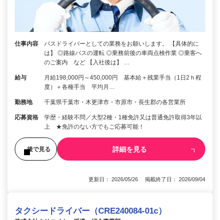
仕事内容
バスドライバーとしての業務をお願いします。 【具体的に
は】 ◎路線バスの運転 ◎乗務前後の車両点検作業 ◎乗客へ
のご案内 など 【入社後は】 …
給与
月給198,000円～450,000円 基本給＋残業手当（1日2ｈ程
度）＋各種手当 平均月…
勤務地
千葉県千葉市・木更津市・市原市・長生郡の各営業所
応募資格
学歴・経験不問／大型2種・1種免許又は普通免許取得3年以
上 ★免許のない方でもご応募可能！
詳細を見る
後で見る
更新日： 2026/05/26 掲載終了日： 2026/09/04
タクシードライバー（CRE240084-01c）