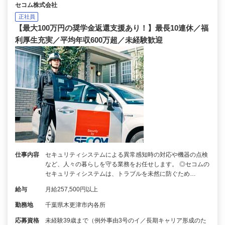
セコム株式会社
正社員
【最大100万円の奨学金返還支援あり！】最長10連休／福
利厚生充実／平均年収600万超／未経験歓迎
仕事内容
セキュリティシステムによる異常感知時の対応や機器の点検
など、人々の暮らしを守る業務をお任せします。 ◎セコムの
セキュリティシステムは、トラブルを未然に防ぐため…
給与
月給257,500円以上
勤務地
千葉県木更津市内各所
応募資格
未経験39歳まで（例外事由3号のイ／長期キャリア形成のた