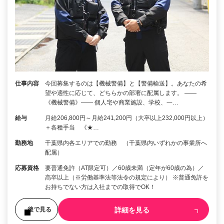
仕事内容
今回募集するのは【機械警備】と【警備輸送】。あなたの希
望や適性に応じて、どちらかの部署に配属します。 ――
《機械警備》―― 個人宅や商業施設、学校、一…
給与
月給206,800円～月給241,200円（大卒以上232,000円以上）
＋各種手当 《★…
勤務地
千葉県内各エリアでの勤務 （千葉県内いずれかの事業所へ
配属）
応募資格
要普通免許（AT限定可）／60歳未満（定年が60歳の為）／
高卒以上（※労働基準法等法令の規定により） ※普通免許を
お持ちでない方は入社までの取得でOK！
詳細を見る
後で見る