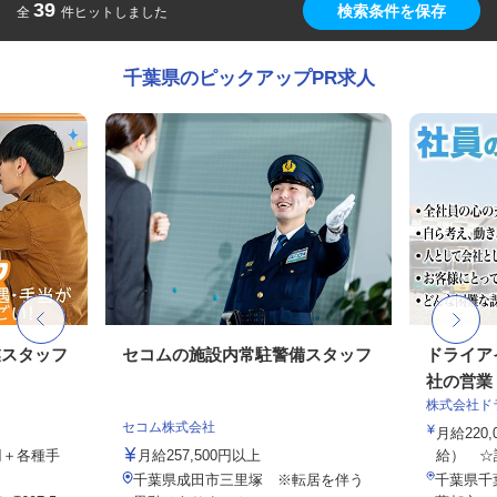
39
検索条件を保存
全
件ヒットしました
千葉県のピックアップPR求人
業スタッフ
セコムの施設内常駐警備スタッフ
ドライア
社の営業・
株式会社ド
セコム株式会社
月給220,
0円＋各種手
月給257,500円以上
給） ☆試
千葉県成田市三里塚 ※転居を伴う
千葉県千