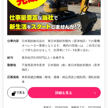
仕事内容
日本製鉄株式会社 東日本製鉄所構内（君津地区）での重機
オペレーター業務となります。 構内の現場へは、ご自宅の近
くで待ち合わせをして、社用車にて2～3名乗り合わ…
給与
基本給250,000円以上＋各種手当
勤務地
千葉県君津市君津 日本製鉄（株）東日本製鉄所構内（君津
地区）
応募資格
車両系建設機械（整地・運搬・積込用及び掘削用）運転技能
者
詳細を見る
後で見る
更新日： 2026/07/09 掲載終了日： 2027/07/09