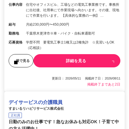
仕事内容
住宅やオフィスビル、工場などの電気工事業務です。事務所
に出社後、社用車にて作業現場へ向かいます。その後、現地
にて作業を行います。 【具体的な業務の一例】 …
給与
月給230,000円〜450,000円
勤務地
千葉県木更津市※車・バイク・自転車通勤可
応募資格
学歴不問 要電気工事士1種又は2種免許 ☆見習いもOK
（応相談）
詳細を見る
後で見る
更新日： 2026/05/11 掲載終了日： 2026/08/11
掲載終了まであと2日
デイサービスの介護職員
すまいるリハビリサービス株式会社
正社員
日勤のみのお仕事です！急なお休みも対応OK！子育て中
の方も活躍中！