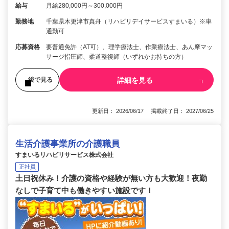
給与
月給280,000円～300,000円
勤務地
千葉県木更津市真舟（リハビリデイサービスすまいる）※車
通勤可
応募資格
要普通免許（AT可）、理学療法士、作業療法士、あん摩マッ
サージ指圧師、柔道整復師（いずれかお持ちの方）
詳細を見る
後で見る
更新日： 2026/06/17 掲載終了日： 2027/06/25
生活介護事業所の介護職員
すまいるリハビリサービス株式会社
正社員
土日祝休み！介護の資格や経験が無い方も大歓迎！夜勤
なしで子育て中も働きやすい施設です！