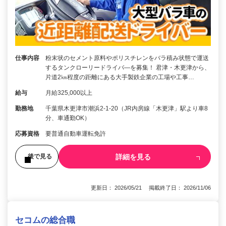
仕事内容
粉末状のセメント原料やポリスチレンをバラ積み状態で運送
するタンクローリードライバ―を募集！ 君津・木更津から、
片道2㎞程度の距離にある大手製鉄企業の工場や工事…
給与
月給325,000以上
勤務地
千葉県木更津市潮浜2-1-20（JR内房線「木更津」駅より車8
分、車通勤OK）
応募資格
要普通自動車運転免許
詳細を見る
後で見る
更新日： 2026/05/21 掲載終了日： 2026/11/06
セコムの総合職