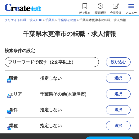
後で見る
閲覧履歴
会員登録
メニュー
クリエイト転職・求人TOP
＞
千葉県
＞
千葉県その他
＞
千葉県木更津市の転職・求人情報
千葉県木更津市の転職・求人情報
検索条件の設定
絞り込む
職種
指定しない
選択
エリア
千葉県その他(木更津市)
選択
条件
指定しない
選択
業種
指定しない
選択