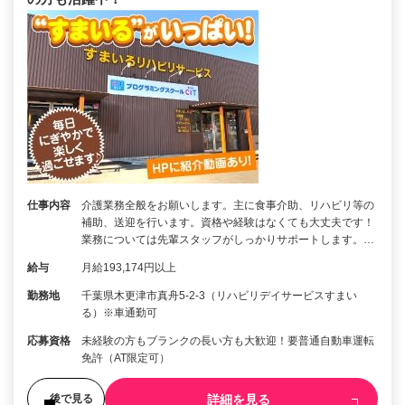
仕事内容
介護業務全般をお願いします。主に食事介助、リハビリ等の
補助、送迎を行います。資格や経験はなくても大丈夫です！
業務については先輩スタッフがしっかりサポートします。…
給与
月給193,174円以上
勤務地
千葉県木更津市真舟5-2-3（リハビリデイサービスすまい
る）※車通勤可
応募資格
未経験の方もブランクの長い方も大歓迎！要普通自動車運転
免許（AT限定可）
詳細を見る
後で見る