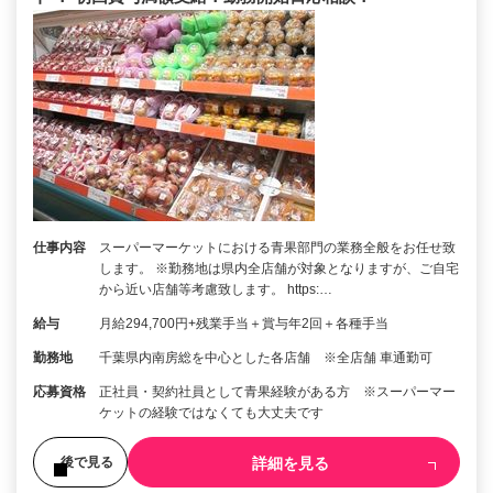
仕事内容
スーパーマーケットにおける青果部門の業務全般をお任せ致
します。 ※勤務地は県内全店舗が対象となりますが、ご自宅
から近い店舗等考慮致します。 https:…
給与
月給294,700円+残業手当＋賞与年2回＋各種手当
勤務地
千葉県内南房総を中心とした各店舗 ※全店舗 車通勤可
応募資格
正社員・契約社員として青果経験がある方 ※スーパーマー
ケットの経験ではなくても大丈夫です
詳細を見る
後で見る