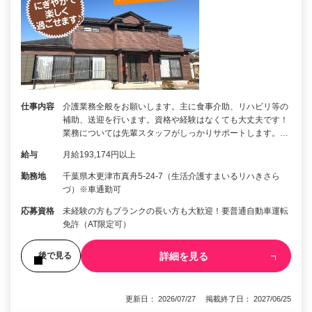
仕事内容
介護業務全般をお願いします。主に食事介助、リハビリ等の
補助、送迎を行います。資格や経験はなくても大丈夫です！
業務については先輩スタッフがしっかりサポートします。…
給与
月給193,174円以上
勤務地
千葉県木更津市真舟5-24-7（生活介護すまいるリハきさら
づ）※車通勤可
応募資格
未経験の方もブランクの長い方も大歓迎！要普通自動車運転
免許（AT限定可）
詳細を見る
後で見る
更新日： 2026/07/27 掲載終了日： 2027/06/25