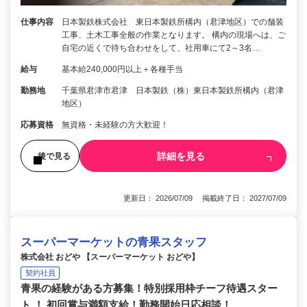
仕事内容
日本製鉄株式会社 東日本製鉄所構内（君津地区）での舗装
工事、土木工事全般の作業となります。 構内の現場へは、ご
自宅の近くで待ち合わせをして、社用車にて2～3名…
給与
基本給240,000円以上＋各種手当
勤務地
千葉県君津市君津 日本製鉄（株）東日本製鉄所構内（君津
地区）
応募資格
無資格・未経験の方大歓迎！
詳細を見る
後で見る
更新日： 2026/07/09 掲載終了日： 2027/07/09
スーパーマーケットの青果スタッフ
株式会社 おどや 【スーパーマーケット おどや】
契約社員
青果の経験がある方募集！特別採用枠チーフ待遇スター
ト ！ 初回賞与満額支給！勤務開始日応相談！