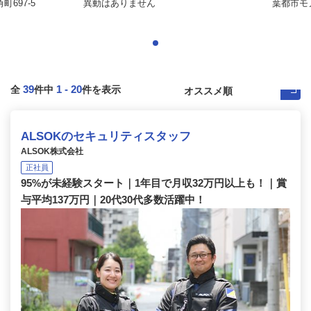
697-5
異動はありません
葉都市モ
39
1
-
20
全
件中
件を表示
ALSOKのセキュリティスタッフ
ALSOK株式会社
正社員
95%が未経験スタート｜1年目で月収32万円以上も！｜賞
与平均137万円｜20代30代多数活躍中！