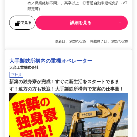
め／職業経験不問）、高卒以上 ◎普通自動車運転免許（AT
限定可）
詳細を見る
後で見る
更新日： 2026/06/15 掲載終了日： 2027/06/30
大手製鉄所構内の重機オペレーター
大台工業株式会社
正社員
新築の独身寮が完成！すぐに新生活をスタートできま
す！遠方の方も歓迎！大手製鉄所構内で充実の仕事量！