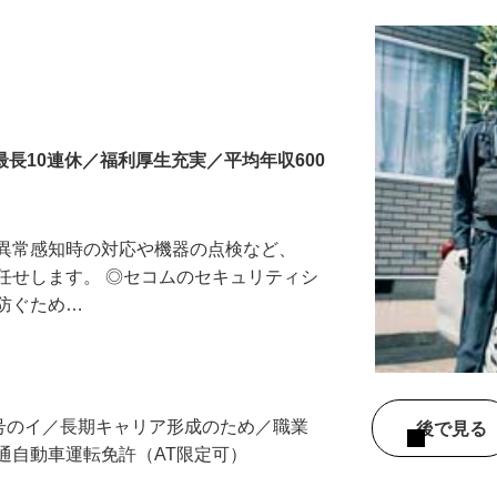
最長10連休／福利厚生充実／平均年収600
る異常感知時の対応や機器の点検など、
任せします。 ◎セコムのセキュリティシ
に防ぐため…
3号のイ／長期キャリア形成のため／職業
後で見