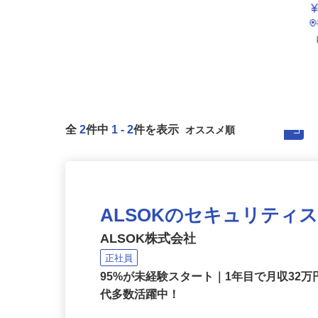
全
2
件中
1
-
2
件を表示
ALSOKのセキュリティ
ALSOK株式会社
正社員
95%が未経験スタート｜1年目で月収32万
代多数活躍中！