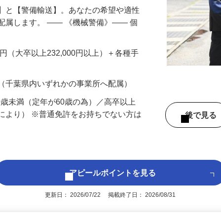
備】と【警備輸送】。あなたの希望や適性
配属します。 ―― 《機械警備》―― 個
…
200円（大卒以上232,000円以上）＋各種手
 （千葉県内いずれかの事業所へ配属）
60歳未満（定年が60歳の為）／高卒以上
により） ※普通免許をお持ちでない方は
後で見
アピールポイントを見る
更新日： 2026/07/22 掲載終了日： 2026/08/31