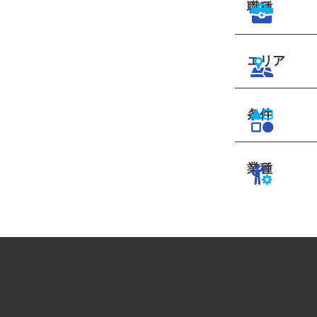
職種
エリア
条件
業種