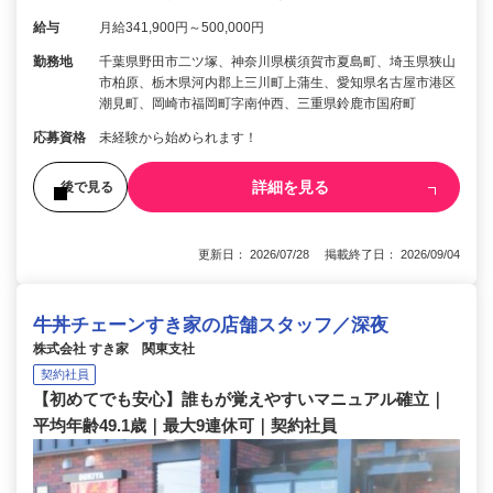
給与
月給341,900円～500,000円
勤務地
千葉県野田市二ツ塚、神奈川県横須賀市夏島町、埼玉県狭山
市柏原、栃木県河内郡上三川町上蒲生、愛知県名古屋市港区
潮見町、岡崎市福岡町字南仲西、三重県鈴鹿市国府町
応募資格
未経験から始められます！
詳細を見る
後で見る
更新日： 2026/07/28 掲載終了日： 2026/09/04
牛丼チェーンすき家の店舗スタッフ／深夜
株式会社 すき家 関東支社
契約社員
【初めてでも安心】誰もが覚えやすいマニュアル確立｜
平均年齢49.1歳｜最大9連休可｜契約社員