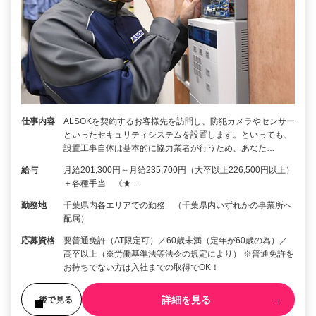
仕事内容
ALSOKを契約するお客様先を訪問し、防犯カメラやセンサー
といったセキュリティシステムを設置します。といっても、
設置工事自体は基本的に協力業者が行うため、あなた…
給与
月給201,300円～月給235,700円（大卒以上226,500円以上）
＋各種手当 《★…
勤務地
千葉県内各エリアでの勤務 （千葉県内いずれかの事業所へ
配属）
応募資格
要普通免許（AT限定可）／60歳未満（定年が60歳の為）／
高卒以上（※労働基準法等法令の規定により） ※普通免許を
お持ちでない方は入社までの取得でOK！
詳細を見る
後で見る