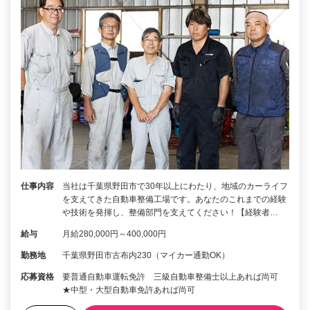
仕事内容
当社は千葉県野田市で30年以上にわたり、地域のカーライフ
を支えてきた自動車整備工場です。あなたのこれまでの経験
や技術を発揮し、整備部門を支えてください！【経験者…
給与
月給280,000円～400,000円
勤務地
千葉県野田市古布内230（マイカー通勤OK）
応募資格
要普通自動車運転免許 三級自動車整備士以上あれば尚可
★中型・大型自動車免許あれば尚可