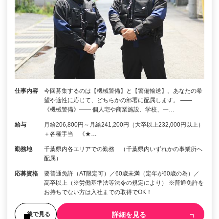
仕事内容
今回募集するのは【機械警備】と【警備輸送】。あなたの希
望や適性に応じて、どちらかの部署に配属します。 ――
《機械警備》―― 個人宅や商業施設、学校、一…
給与
月給206,800円～月給241,200円（大卒以上232,000円以上）
＋各種手当 《★…
勤務地
千葉県内各エリアでの勤務 （千葉県内いずれかの事業所へ
配属）
応募資格
要普通免許（AT限定可）／60歳未満（定年が60歳の為）／
高卒以上（※労働基準法等法令の規定により） ※普通免許を
お持ちでない方は入社までの取得でOK！
詳細を見る
後で見る