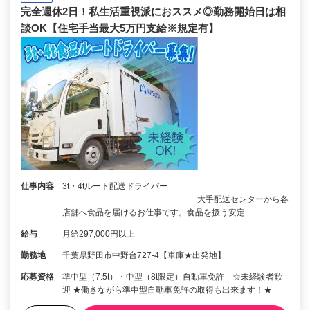
完全週休2日！私生活重視派におススメ◎勤務開始日は相
談OK【住宅手当最大5万円支給※規定有】
仕事内容
3t・4tルート配送ドライバー
大手配送センターから各
店舗へ食品を届けるお仕事です。食品を扱う安定…
給与
月給297,000円以上
勤務地
千葉県野田市中野台727-4【車庫★出発地】
応募資格
準中型（7.5t）・中型（8t限定）自動車免許 ☆未経験者歓
迎 ★働きながら準中型自動車免許の取得も出来ます！★