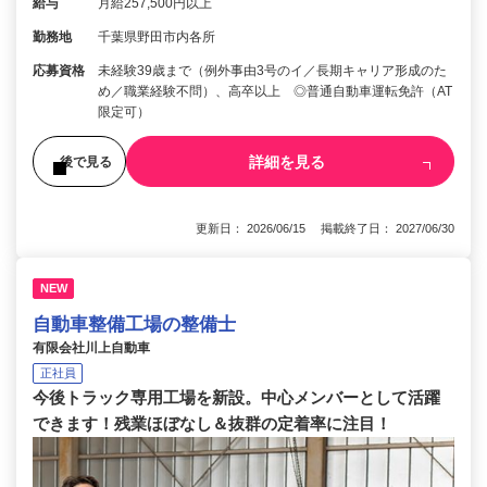
給与
月給257,500円以上
勤務地
千葉県野田市内各所
応募資格
未経験39歳まで（例外事由3号のイ／長期キャリア形成のた
め／職業経験不問）、高卒以上 ◎普通自動車運転免許（AT
限定可）
詳細を見る
後で見る
更新日： 2026/06/15 掲載終了日： 2027/06/30
NEW
自動車整備工場の整備士
有限会社川上自動車
正社員
今後トラック専用工場を新設。中心メンバーとして活躍
できます！残業ほぼなし＆抜群の定着率に注目！