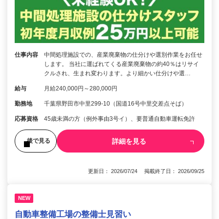
仕事内容
中間処理施設での、産業廃棄物の仕分けや選別作業をお任せ
します。 当社に運ばれてくる産業廃棄物の約40％はリサイ
クルされ、生まれ変わります。より細かい仕分けや選…
給与
月給240,000円～280,000円
勤務地
千葉県野田市中里299-10（国道16号中里交差点そば）
応募資格
45歳未満の方（例外事由3号イ）、要普通自動車運転免許
詳細を見る
後で見る
更新日： 2026/07/24 掲載終了日： 2026/09/25
NEW
自動車整備工場の整備士見習い