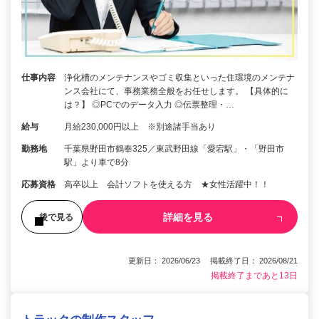
仕事内容
浄化槽のメンテナンスやゴミ収集といった住環境のメンテナ
ンス会社にて、事務業務全般をお任せします。 【具体的に
は？】 ◎PCでのデータ入力 ◎伝票整理・…
給与
月給230,000円以上 ※別途諸手当あり
勤務地
千葉県野田市鶴奉325／東武野田線「愛宕駅」・「野田市
駅」より車で8分
応募資格
高卒以上 会計ソフトを使える方 ★女性活躍中！！
詳細を見る
後で見る
更新日： 2026/06/23 掲載終了日： 2026/08/21
掲載終了まであと13日