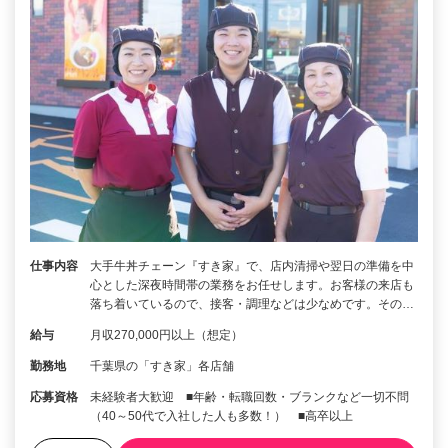
仕事内容
大手牛丼チェーン『すき家』で、店内清掃や翌日の準備を中
心とした深夜時間帯の業務をお任せします。お客様の来店も
落ち着いているので、接客・調理などは少なめです。その…
給与
月収270,000円以上（想定）
勤務地
千葉県の「すき家」各店舗
応募資格
未経験者大歓迎 ■年齢・転職回数・ブランクなど一切不問
（40～50代で入社した人も多数！） ■高卒以上