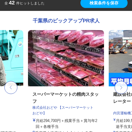
42
検索条件を保存
全
件ヒットしました
千葉県のピックアップPR求人
フ
スーパーマーケットの精肉スタッ
建設会社
フ
レーター
株式会社おどや 【スーパーマーケット
おどや】
内宮運輸機
月給294,700円＋残業手当＋賞与年2
月給199,
回＋各種手当
途手当支給