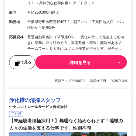
う！ ＜具体的な仕事内容＞ アドトラック…
給与
月給250,000円以上
勤務地
千葉県野田市西高野407-1／朝日バス「工業団地入口」バス
停駅から徒歩5分
応募資格
普通自動車免許（AT限定OK） 責任を持って最後まで前向
きに業務に取り組める方、車両整備・架装に興味がある方、
チームワークを大事にコツコツ作業が得意な方、安全意…
詳細を見る
後で見る
更新日： 2026/06/24 掲載終了日： 2026/09/04
浄化槽の清掃スタッフ
中央コントロールサービス株式会社
正社員
【未経験者積極採用！】無理なく始められます！地域の
人々の生活を支える仕事です。性別不問