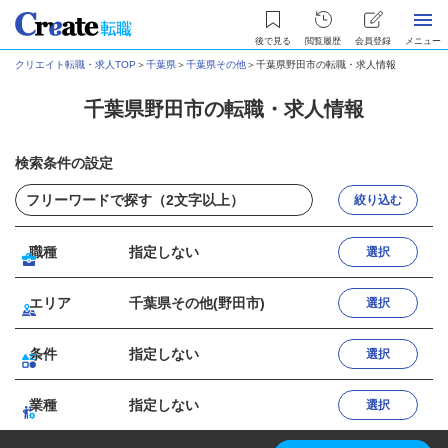
後で見る
閲覧履歴
会員登録
メニュー
クリエイト転職・求人TOP
＞
千葉県
＞
千葉県その他
＞
千葉県野田市の転職・求人情報
千葉県野田市の転職・求人情報
検索条件の設定
絞り込む
職種
指定しない
選択
エリア
千葉県その他(野田市)
選択
条件
指定しない
選択
業種
指定しない
選択