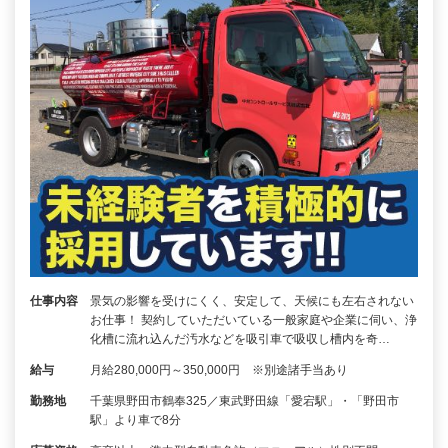
仕事内容
景気の影響を受けにくく、安定して、天候にも左右されない
お仕事！ 契約していただいている一般家庭や企業に伺い、浄
化槽に流れ込んだ汚水などを吸引車で吸収し槽内を奇…
給与
月給280,000円～350,000円 ※別途諸手当あり
勤務地
千葉県野田市鶴奉325／東武野田線「愛宕駅」・「野田市
駅」より車で8分