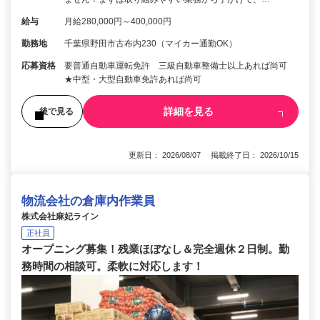
給与
月給280,000円～400,000円
勤務地
千葉県野田市古布内230（マイカー通勤OK）
応募資格
要普通自動車運転免許 三級自動車整備士以上あれば尚可
★中型・大型自動車免許あれば尚可
詳細を見る
後で見る
更新日： 2026/08/07 掲載終了日： 2026/10/15
物流会社の倉庫内作業員
株式会社麻妃ライン
正社員
オープニング募集！残業ほぼなし＆完全週休２日制。勤
務時間の相談可。柔軟に対応します！