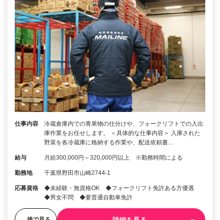
仕事内容
冷蔵倉庫内での青果物の仕分けや、フォークリフトでの入出
庫作業をお任せします。 ＜具体的な仕事内容＞ 入庫された
野菜を各冷蔵庫に格納する作業や、配送依頼書…
給与
月給300,000円～320,000円以上 ※勤務時間による
勤務地
千葉県野田市山崎2744-1
応募資格
◆未経験・無資格OK ◆フォークリフト免許ある方優遇
◆男女不問 ◆要普通自動車免許
詳細を見る
後で見る