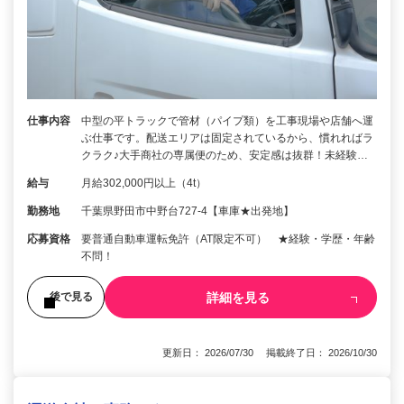
仕事内容
中型の平トラックで管材（パイプ類）を工事現場や店舗へ運
ぶ仕事です。配送エリアは固定されているから、慣れればラ
クラク♪大手商社の専属便のため、安定感は抜群！未経験…
給与
月給302,000円以上（4t）
勤務地
千葉県野田市中野台727-4【車庫★出発地】
応募資格
要普通自動車運転免許（AT限定不可） ★経験・学歴・年齢
不問！
詳細を見る
後で見る
更新日： 2026/07/30 掲載終了日： 2026/10/30