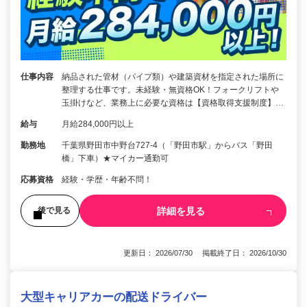
仕事内容
納品された管材（パイプ類）や建築資材を指定された場所に
整理する仕事です。未経験・無資格OK！フォークリフトや
玉掛けなど、業務上に必要な資格は【資格取得支援制度】…
給与
月給284,000円以上
勤務地
千葉県野田市中野台727-4（「野田市駅」からバス「野田
橋」下車）★マイカー通勤可
応募資格
経験・学歴・年齢不問！
詳細を見る
後で見る
更新日： 2026/07/30 掲載終了日： 2026/10/30
大型キャリアカーの配送ドライバー