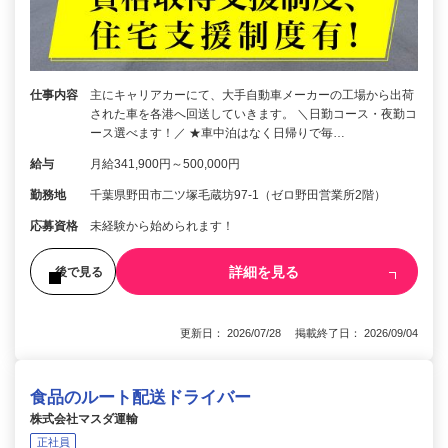
仕事内容
主にキャリアカーにて、大手自動車メーカーの工場から出荷
された車を各港へ回送していきます。 ＼日勤コース・夜勤コ
ース選べます！／ ★車中泊はなく日帰りで毎…
給与
月給341,900円～500,000円
勤務地
千葉県野田市二ツ塚毛蔵坊97-1（ゼロ野田営業所2階）
応募資格
未経験から始められます！
詳細を見る
後で見る
更新日： 2026/07/28 掲載終了日： 2026/09/04
食品のルート配送ドライバー
株式会社マスダ運輸
正社員