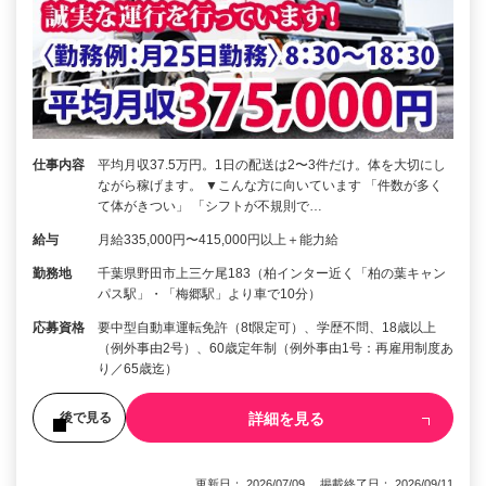
仕事内容
平均月収37.5万円。1日の配送は2〜3件だけ。体を大切にし
ながら稼げます。 ▼こんな方に向いています 「件数が多く
て体がきつい」 「シフトが不規則で…
給与
月給335,000円〜415,000円以上＋能力給
勤務地
千葉県野田市上三ケ尾183（柏インター近く「柏の葉キャン
パス駅」・「梅郷駅」より車で10分）
応募資格
要中型自動車運転免許（8t限定可）、学歴不問、18歳以上
（例外事由2号）、60歳定年制（例外事由1号：再雇用制度あ
り／65歳迄）
詳細を見る
後で見る
更新日： 2026/07/09 掲載終了日： 2026/09/11