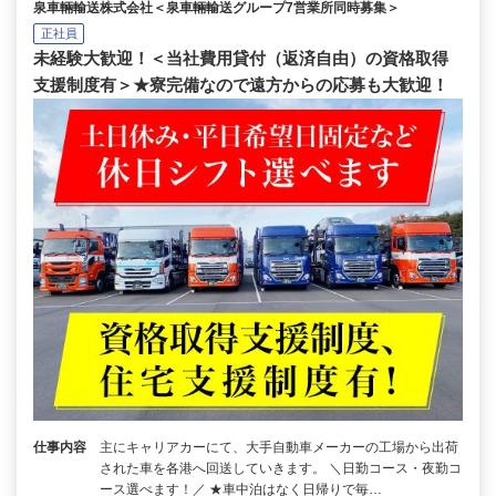
泉車輛輸送株式会社＜泉車輛輸送グループ7営業所同時募集＞
正社員
未経験大歓迎！＜当社費用貸付（返済自由）の資格取得
支援制度有＞★寮完備なので遠方からの応募も大歓迎！
仕事内容
主にキャリアカーにて、大手自動車メーカーの工場から出荷
された車を各港へ回送していきます。 ＼日勤コース・夜勤コ
ース選べます！／ ★車中泊はなく日帰りで毎…