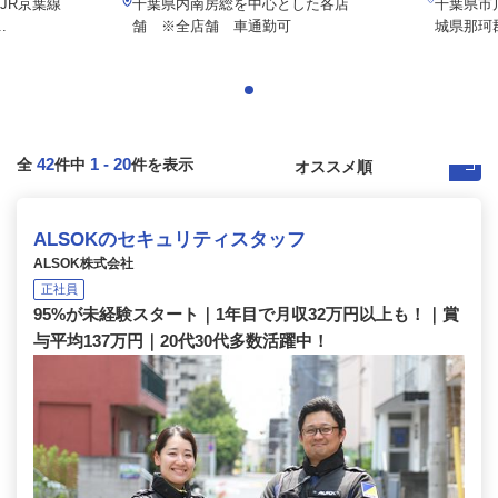
（JR京葉線
千葉県内南房総を中心とした各店
千葉県市
.
舗 ※全店舗 車通勤可
城県那珂
42
1
-
20
全
件中
件を表示
ALSOKのセキュリティスタッフ
ALSOK株式会社
正社員
95%が未経験スタート｜1年目で月収32万円以上も！｜賞
与平均137万円｜20代30代多数活躍中！