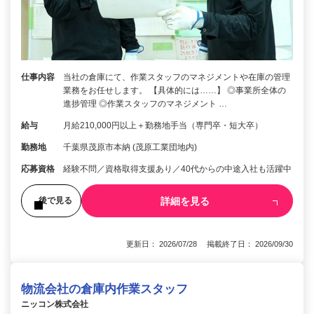
仕事内容
当社の倉庫にて、作業スタッフのマネジメントや在庫の管理
業務をお任せします。 【具体的には……】 ◎事業所全体の
進捗管理 ◎作業スタッフのマネジメント …
給与
月給210,000円以上＋勤務地手当（専門卒・短大卒）
勤務地
千葉県茂原市本納 (茂原工業団地内)
応募資格
経験不問／資格取得支援あり／40代からの中途入社も活躍中
詳細を見る
後で見る
更新日： 2026/07/28 掲載終了日： 2026/09/30
物流会社の倉庫内作業スタッフ
ニッコン株式会社