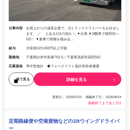
仕事内容
右肩上がりの成長企業で、2tトラックドライバーをお任せし
ます。 ／ とある1日の流れ ＼ ▼出発 ▼2t幌車で積荷先へ
GO！ ▼倉庫で荷物を積み込…
給与
月収例320,000円以上可能
勤務地
千葉県白井市富塚793-5／千葉県茂原市高田562
応募資格
準中型免許 ◆フォークリフト免許所持者優遇
詳細を見る
後で見る
更新日： 2026/07/23 掲載終了日： 2026/08/14
掲載終了まであと5日
定期路線便や空港貨物などの10tウイングドライバ
ー