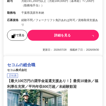
給与
月給191,200円以上（月給184,000円（基本給）+7,200円
（勤務地手当））
勤務地
千葉県茂原市本納
応募資格
経験不問／フォークリフト免許あれば尚可／資格取得支援あ
り
詳細を見る
後で見る
更新日： 2026/07/28 掲載終了日： 2026/09/30
セコムの総合職
セコム株式会社
正社員
【最大100万円の奨学金返還支援あり！】最長10連休／福
利厚生充実／平均年収600万超／未経験歓迎