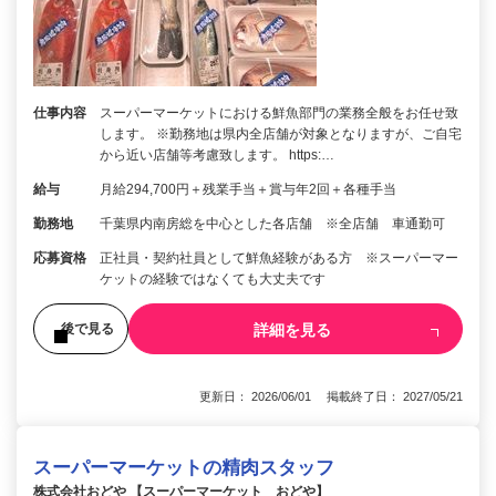
仕事内容
スーパーマーケットにおける鮮魚部門の業務全般をお任せ致
します。 ※勤務地は県内全店舗が対象となりますが、ご自宅
から近い店舗等考慮致します。 https:…
給与
月給294,700円＋残業手当＋賞与年2回＋各種手当
勤務地
千葉県内南房総を中心とした各店舗 ※全店舗 車通勤可
応募資格
正社員・契約社員として鮮魚経験がある方 ※スーパーマー
ケットの経験ではなくても大丈夫です
詳細を見る
後で見る
更新日： 2026/06/01 掲載終了日： 2027/05/21
スーパーマーケットの精肉スタッフ
株式会社おどや 【スーパーマーケット おどや】