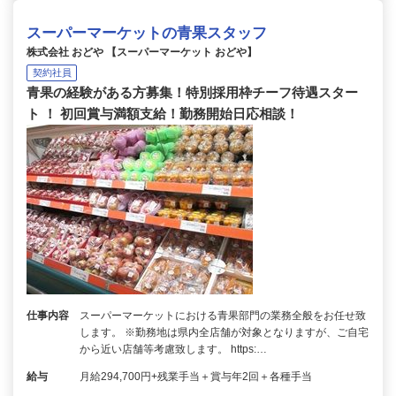
スーパーマーケットの青果スタッフ
株式会社 おどや 【スーパーマーケット おどや】
契約社員
青果の経験がある方募集！特別採用枠チーフ待遇スター
ト ！ 初回賞与満額支給！勤務開始日応相談！
仕事内容
スーパーマーケットにおける青果部門の業務全般をお任せ致
します。 ※勤務地は県内全店舗が対象となりますが、ご自宅
から近い店舗等考慮致します。 https:…
給与
月給294,700円+残業手当＋賞与年2回＋各種手当