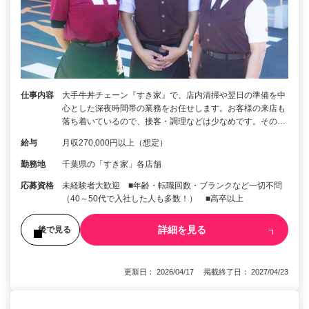
仕事内容
大手牛丼チェーン『すき家』で、店内清掃や翌日の準備を中
心とした深夜時間帯の業務をお任せします。お客様の来店も
落ち着いているので、接客・調理などは少なめです。その…
給与
月収270,000円以上（想定）
勤務地
千葉県の「すき家」各店舗
応募資格
未経験者大歓迎 ■年齢・転職回数・ブランクなど一切不問
（40～50代で入社した人も多数！） ■高卒以上
詳細を見る
後で見る
更新日： 2026/04/17 掲載終了日： 2027/04/23