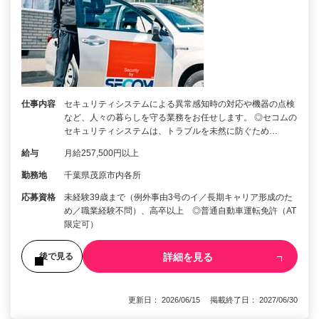
仕事内容
セキュリティシステムによる異常感知時の対応や機器の点検
など、人々の暮らしを守る業務をお任せします。 ◎セコムの
セキュリティシステムは、トラブルを未然に防ぐため…
給与
月給257,500円以上
勤務地
千葉県茂原市内各所
応募資格
未経験39歳まで（例外事由3号のイ／長期キャリア形成のた
め／職業経験不問）、高卒以上 ◎普通自動車運転免許（AT
限定可）
詳細を見る
後で見る
更新日： 2026/06/15 掲載終了日： 2027/06/30