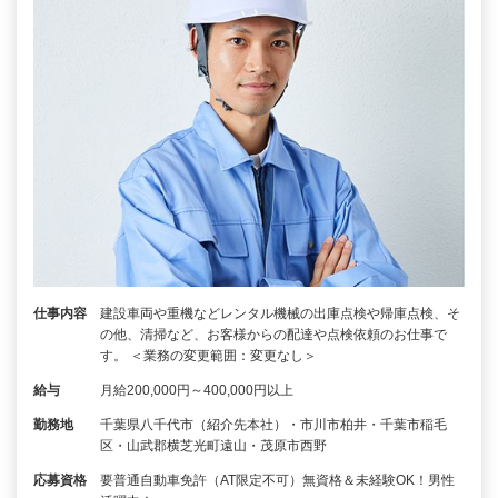
仕事内容
建設車両や重機などレンタル機械の出庫点検や帰庫点検、そ
の他、清掃など、お客様からの配達や点検依頼のお仕事で
す。 ＜業務の変更範囲：変更なし＞
給与
月給200,000円～400,000円以上
勤務地
千葉県八千代市（紹介先本社）・市川市柏井・千葉市稲毛
区・山武郡横芝光町遠山・茂原市西野
応募資格
要普通自動車免許（AT限定不可）無資格＆未経験OK！男性