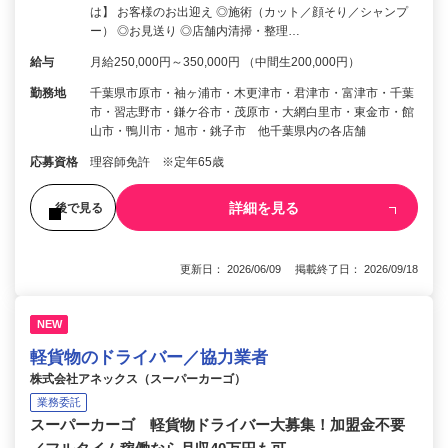
は】 お客様のお出迎え ◎施術（カット／顔そり／シャンプ
ー） ◎お見送り ◎店舗内清掃・整理…
給与
月給250,000円～350,000円 （中間生200,000円）
勤務地
千葉県市原市・袖ヶ浦市・木更津市・君津市・富津市・千葉
市・習志野市・鎌ケ谷市・茂原市・大網白里市・東金市・館
山市・鴨川市・旭市・銚子市 他千葉県内の各店舗
応募資格
理容師免許 ※定年65歳
詳細を見る
後で見る
更新日： 2026/06/09 掲載終了日： 2026/09/18
NEW
軽貨物のドライバー／協力業者
株式会社アネックス（スーパーカーゴ）
業務委託
スーパーカーゴ 軽貨物ドライバー大募集！加盟金不要