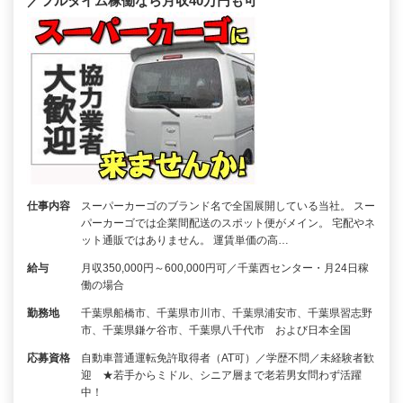
／フルタイム稼働なら月収40万円も可
仕事内容
スーパーカーゴのブランド名で全国展開している当社。 スー
パーカーゴでは企業間配送のスポット便がメイン。 宅配やネ
ット通販ではありません。 運賃単価の高…
給与
月収350,000円～600,000円可／千葉西センター・月24日稼
働の場合
勤務地
千葉県船橋市、千葉県市川市、千葉県浦安市、千葉県習志野
市、千葉県鎌ケ谷市、千葉県八千代市 および日本全国
応募資格
自動車普通運転免許取得者（AT可）／学歴不問／未経験者歓
迎 ★若手からミドル、シニア層まで老若男女問わず活躍
中！