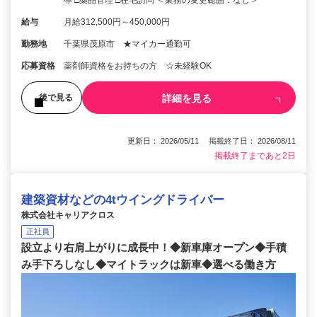
給与
月給312,500円～450,000円
勤務地
千葉県茂原市 ★マイカー通勤可
応募資格
薬剤師資格をお持ちの方 ☆未経験OK
詳細を見る
後で見る
更新日： 2026/05/11 掲載終了日： 2026/08/11
掲載終了まであと2日
建築資材などの4tウイングドライバー
株式会社キャリアクロス
正社員
設立より右肩上がりに成長中！◆新車庫オープン◆手積
み手下ろしなし◆マイトラックは新車◆選べる働き方