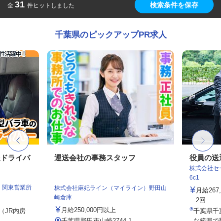
31
検索条件を保存
全
件ヒットしました
千葉県のピックアップPR求人
送ドライバ
運送会社の事務スタッフ
役員の送
株式会社セー
6c1
 関東営業所
株式会社麻妃ライン（マイライン）野田山
月給26
崎倉庫
2回
月給250,000円以上
0（JR内房
千葉県千
.
千葉県野田市山崎2744-1
な範囲で