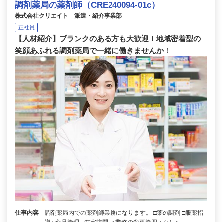
調剤薬局の薬剤師（CRE240094-01c）
株式会社クリエイト 派遣・紹介事業部
正社員
【人材紹介】ブランクのある方も大歓迎！地域密着型の
笑顔あふれる調剤薬局で一緒に働きませんか！
仕事内容
調剤薬局内での薬剤師業務になります。 □薬の調剤 □服薬指
導 □薬品管理 □在宅訪問 ＜業務の変更範囲：なし＞