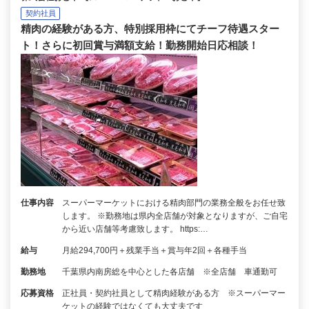
契約社員
精肉の経験がある方、特別採用枠にてチーフ待遇スター
ト！さらに初回賞与満額支給！勤務開始日応相談！
仕事内容
スーパーマーケットにおける精肉部門の業務全般をお任せ致
します。 ※勤務地は県内全店舗が対象となりますが、ご自宅
から近い店舗等考慮致します。 https:…
給与
月給294,700円＋残業手当＋賞与年2回＋各種手当
勤務地
千葉県内南房総を中心とした各店舗 ※全店舗 車通勤可
応募資格
正社員・契約社員として精肉経験がある方 ※スーパーマー
ケットの経験ではなくても大丈夫です