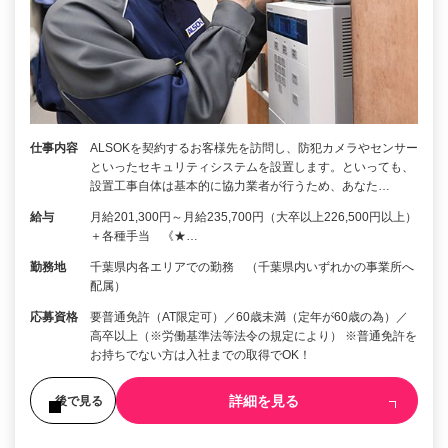
仕事内容
ALSOKを契約するお客様先を訪問し、防犯カメラやセンサー
といったセキュリティシステムを設置します。といっても、
設置工事自体は基本的に協力業者が行うため、あなた…
給与
月給201,300円～月給235,700円（大卒以上226,500円以上）
＋各種手当 《★…
勤務地
千葉県内各エリアでの勤務 （千葉県内いずれかの事業所へ
配属）
応募資格
要普通免許（AT限定可）／60歳未満（定年が60歳の為）／
高卒以上（※労働基準法等法令の規定により） ※普通免許を
お持ちでない方は入社までの取得でOK！
詳細を見る
後で見る