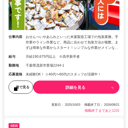
仕事内容
おせんべいやあられといった米菓製造工場での包装業務。手
作業やライン作業など、商品に合わせて包装方法が複数。ま
ずは簡単な作業からスタート！シンプルな作業がメインな…
給与
月給190,675円以上 ※高卒新卒者
勤務地
千葉県茂原市萱場2244-1
応募資格
未経験OK！ ☆40代〜60代のスタッフが活躍中！
詳細を見る
後で見る
更新日： 2025/10/03 掲載終了日： 2026/08/21
掲載終了まであと12日
NEW