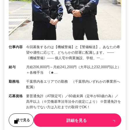
仕事内容
今回募集するのは【機械警備】と【警備輸送】。あなたの希
望や適性に応じて、どちらかの部署に配属します。 ――
《機械警備》―― 個人宅や商業施設、学校、一…
給与
月給206,800円～月給241,200円（大卒以上232,000円以上）
＋各種手当 《★…
勤務地
千葉県内各エリアでの勤務 （千葉県内いずれかの事業所へ
配属）
応募資格
要普通免許（AT限定可）／60歳未満（定年が60歳の為）／
高卒以上（※労働基準法等法令の規定により） ※普通免許を
お持ちでない方は入社までの取得でOK！
詳細を見る
後で見る