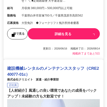
せ！ ＼ ■定期路線便 大手運送会…
給与
月収例 380,000円～500,000円以上可能
勤務地
千葉県白井市富塚793-5／千葉県茂原市高田562
応募資格
大型免許 ◆フォークリフト免許所持者優遇
詳細を見る
後で見る
更新日： 2026/06/16 掲載終了日： 2026/08/14
掲載終了まであと5日
建設機械レンタルのメンテナンススタッフ（CRE2
40077-01c）
株式会社クリエイト 派遣・紹介事業部
正社員
【人材紹介】風通しの良い環境であなたの成長をバック
アップ！未経験の方も大歓迎です！