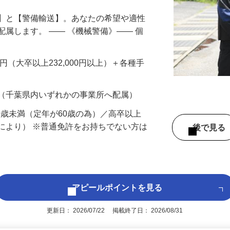
備】と【警備輸送】。あなたの希望や適性
配属します。 ―― 《機械警備》―― 個
…
200円（大卒以上232,000円以上）＋各種手
 （千葉県内いずれかの事業所へ配属）
60歳未満（定年が60歳の為）／高卒以上
により） ※普通免許をお持ちでない方は
後で見
アピールポイントを見る
更新日： 2026/07/22 掲載終了日： 2026/08/31