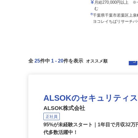
所
大台工業株式会社
月給270,000円以上
基本給240,000円以上＋各種手当
む
千葉県君津市君津 日本製鉄（株）
千葉県千葉市若葉区上泉町
東日本製鉄所構内（君津地区）
ヨコレイちばリサーチパー
全
25
件中
1
-
20
件を表示
ALSOKのセキュリティ
ALSOK株式会社
正社員
95%が未経験スタート｜1年目で月収32万