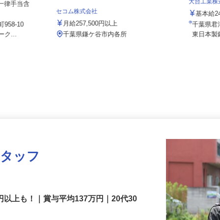
大台工業
 ※一律手当含
セコム株式会社
基本給
月給257,500円以上
958-10
千葉県
ク...
千葉県鎌ケ谷市内各所
東日本
スタッフ
円以上も！｜賞与平均137万円｜20代30