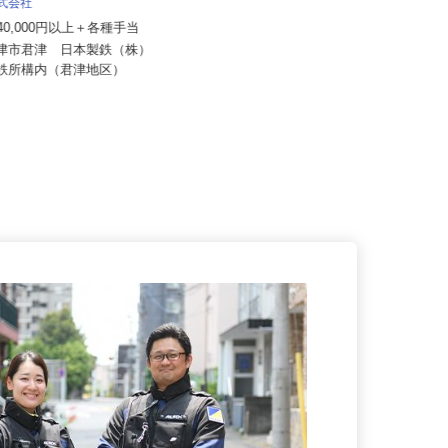
所
株式会社
月給270,000円以上 ※一律手当含
240,000円以上＋各種手当
む
君津市君津 日本製鉄（株）
千葉県千葉市若葉区上泉町958-10
製鉄所構内（君津地区）
ヨコレイちばリサーチパーク...