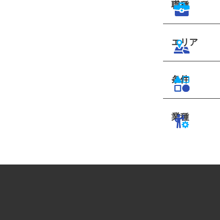
職種
エリア
条件
業種