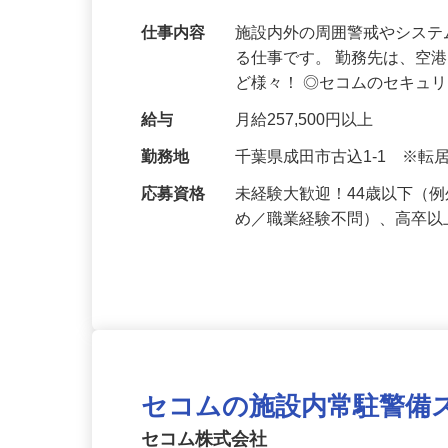
【福利厚生充実】奨学金返還支援、最大1
平均年収は601万円！
仕事内容
施設内外の周囲警戒やシス
る仕事です。 勤務先は、空
ど様々！ ◎セコムのセキュ
給与
月給257,500円以上
勤務地
千葉県成田市古込1-1 ※
応募資格
未経験大歓迎！44歳以下（
め／職業経験不問）、高卒