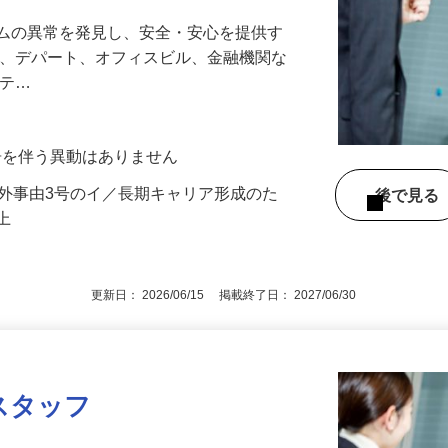
00万円！最長10連休のフレックス休暇！
テムの異常を発見し、安全・安心を提供す
港、デパート、オフィスビル、金融機関な
リテ…
転居を伴う異動はありません
例外事由3号のイ／長期キャリア形成のた
後で見
以上
更新日： 2026/06/15 掲載終了日： 2027/06/30