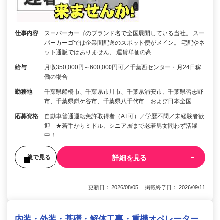
仕事内容
スーパーカーゴのブランド名で全国展開している当社。 スー
パーカーゴでは企業間配送のスポット便がメイン。 宅配やネ
ット通販ではありません。 運賃単価の高…
給与
月収350,000円～600,000円可／千葉西センター・月24日稼
働の場合
勤務地
千葉県船橋市、千葉県市川市、千葉県浦安市、千葉県習志野
市、千葉県鎌ケ谷市、千葉県八千代市 および日本全国
応募資格
自動車普通運転免許取得者（AT可）／学歴不問／未経験者歓
迎 ★若手からミドル、シニア層まで老若男女問わず活躍
中！
詳細を見る
後で見る
更新日： 2026/08/05 掲載終了日： 2026/09/11
内装・外装・基礎・解体工事・重機オペレーター