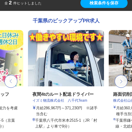
2
検索条件を保存
全
件ヒットしました
千葉県のピックアップPR求人
タッフ
夜間4tのルート配送ドライバー
路面切削
イズミ物流株式会社 八千代Team
株式会社山
・能力を考慮
月給286,967円～371,230円 ※諸手
月給360
当含む
種手当別
-5（京葉
千葉県八千代市米本2515-1（JR「村
千葉県鎌
分）
上駅」より車で9分）
線・北総