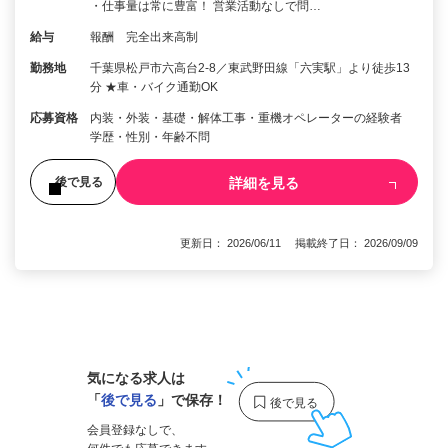
・仕事量は常に豊富！ 営業活動なしで問…
給与
報酬 完全出来高制
勤務地
千葉県松戸市六高台2-8／東武野田線「六実駅」より徒歩13
分 ★車・バイク通勤OK
応募資格
内装・外装・基礎・解体工事・重機オペレーターの経験者
学歴・性別・年齢不問
詳細を見る
後で見る
更新日： 2026/06/11 掲載終了日： 2026/09/09
1
気になる求人は
「
後で見る
」で保存！
会員登録なしで、