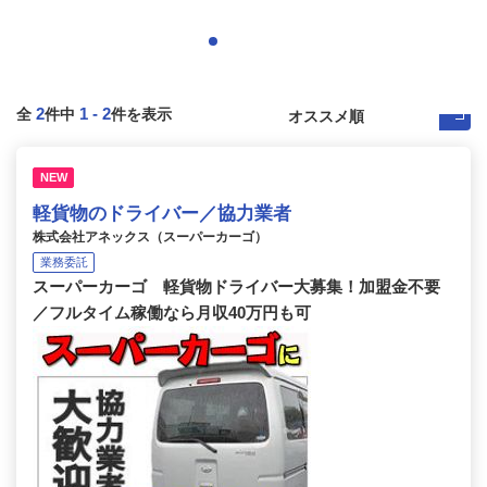
2
1
-
2
全
件中
件を表示
NEW
軽貨物のドライバー／協力業者
株式会社アネックス（スーパーカーゴ）
業務委託
スーパーカーゴ 軽貨物ドライバー大募集！加盟金不要
／フルタイム稼働なら月収40万円も可