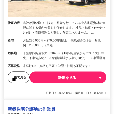
仕事内容
当社が買い取り・販売・整備を行っている中古足場資材の管
理に関する構内作業をお任せします。 検品・結束・仕分け・
片付け・在庫管理など難しい作業はありません。 …
給与
月給220,000円～270,000円以上 ※未経験の場合 月収
例：280,000円（未経…
勤務地
千葉県四街道市大日2043-2（JR四街道駅からバス「大日中
央」下車徒歩5分、JR四街道駅から車で10分） ※車通勤可
応募資格
未経験OK！資格も不要！学歴・性別も不問です！
詳細を見る
後で見る
更新日： 2026/08/03 掲載終了日： 2026/09/11
新築住宅分譲地の作業員