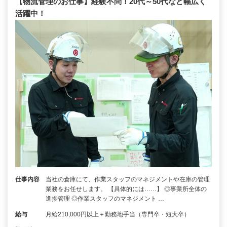
【物流管理のお仕事】経験不問！20代～50代など幅広く
活躍中！
仕事内容
当社の倉庫にて、作業スタッフのマネジメントや在庫の管理
業務をお任せします。 【具体的には……】 ◎事業所全体の
進捗管理 ◎作業スタッフのマネジメント …
給与
月給210,000円以上＋勤務地手当（専門卒・短大卒）