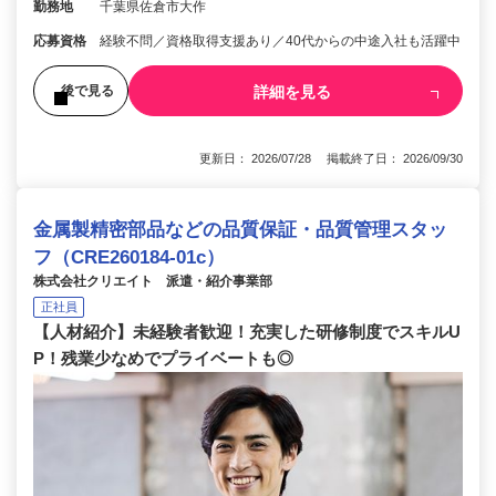
勤務地
千葉県佐倉市大作
応募資格
経験不問／資格取得支援あり／40代からの中途入社も活躍中
詳細を見る
後で見る
更新日： 2026/07/28 掲載終了日： 2026/09/30
金属製精密部品などの品質保証・品質管理スタッ
フ（CRE260184-01c）
株式会社クリエイト 派遣・紹介事業部
正社員
【人材紹介】未経験者歓迎！充実した研修制度でスキルU
P！残業少なめでプライベートも◎