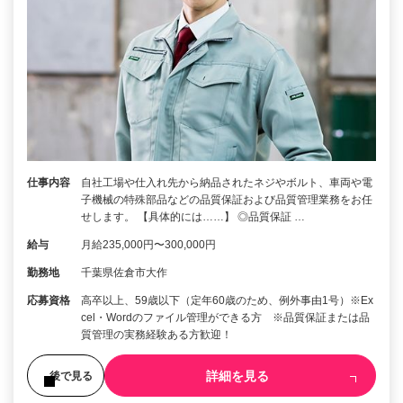
仕事内容
自社工場や仕入れ先から納品されたネジやボルト、車両や電
子機械の特殊部品などの品質保証および品質管理業務をお任
せします。 【具体的には……】 ◎品質保証 …
給与
月給235,000円〜300,000円
勤務地
千葉県佐倉市大作
応募資格
高卒以上、59歳以下（定年60歳のため、例外事由1号）※Ex
cel・Wordのファイル管理ができる方 ※品質保証または品
質管理の実務経験ある方歓迎！
詳細を見る
後で見る