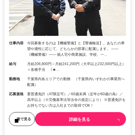
仕事内容
今回募集するのは【機械警備】と【警備輸送】。あなたの希
望や適性に応じて、どちらかの部署に配属します。 ――
《機械警備》―― 個人宅や商業施設、学校、一…
給与
月給206,800円～月給241,200円（大卒以上232,000円以上）
＋各種手当 《★…
勤務地
千葉県内各エリアでの勤務 （千葉県内いずれかの事業所へ
配属）
応募資格
要普通免許（AT限定可）／60歳未満（定年が60歳の為）／
高卒以上（※労働基準法等法令の規定により） ※普通免許を
お持ちでない方は入社までの取得でOK！
詳細を見る
後で見る