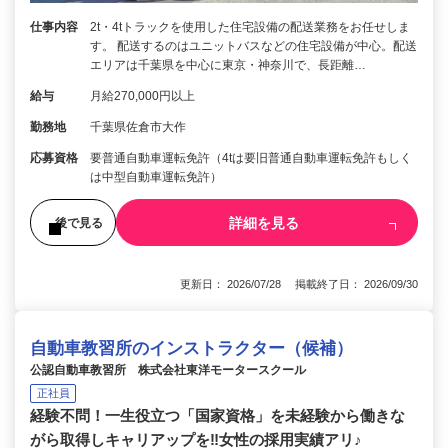
仕事内容
2t・4tトラックを使用した住宅設備の配送業務をお任せしま
す。 配送するのはユニットバスなどの住宅設備が中心。配送
エリアは千葉県を中心に東京・神奈川で、長距離…
給与
月給270,000円以上
勤務地
千葉県佐倉市大作
応募資格
要普通自動車運転免許（4tは要旧普通自動車運転免許もしく
は中型自動車運転免許）
詳細を見る
後で見る
更新日： 2026/07/28 掲載終了日： 2026/09/30
自動車教習所のインストラクター（候補）
公認自動車教習所 株式会社東洋モータースクール
正社員
経験不問！一生役立つ「国家資格」を未経験から働きな
がら取得しキャリアップを‼女性の採用実績アリ♪