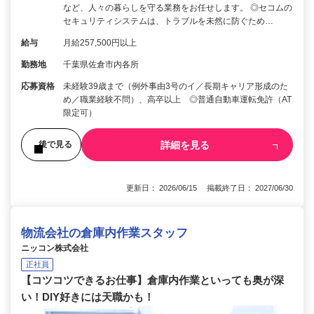
など、人々の暮らしを守る業務をお任せします。 ◎セコムの
セキュリティシステムは、トラブルを未然に防ぐため…
給与
月給257,500円以上
勤務地
千葉県佐倉市内各所
応募資格
未経験39歳まで（例外事由3号のイ／長期キャリア形成のた
め／職業経験不問）、高卒以上 ◎普通自動車運転免許（AT
限定可）
詳細を見る
後で見る
更新日： 2026/06/15 掲載終了日： 2027/06/30
物流会社の倉庫内作業スタッフ
ニッコン株式会社
正社員
【コツコツできるお仕事】倉庫内作業といっても奥が深
い！DIY好きには天職かも！