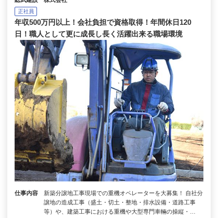
総武建設 株式会社
正社員
年収500万円以上！会社負担で資格取得！年間休日120
日！職人として更に成長し長く活躍出来る職場環境
仕事内容
新築分譲地工事現場での重機オペレーターを大募集！ 自社分
譲地の造成工事（盛土・切土・整地・排水設備・道路工事
等）や、建築工事における重機や大型専門車輛の操縦・…