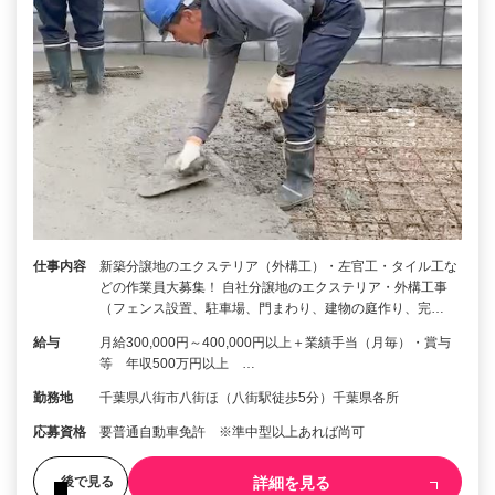
仕事内容
新築分譲地のエクステリア（外構工）・左官工・タイル工な
どの作業員大募集！ 自社分譲地のエクステリア・外構工事
（フェンス設置、駐車場、門まわり、建物の庭作り、完…
給与
月給300,000円～400,000円以上＋業績手当（月毎）・賞与
等 年収500万円以上 …
勤務地
千葉県八街市八街ほ（八街駅徒歩5分）千葉県各所
応募資格
要普通自動車免許 ※準中型以上あれば尚可
詳細を見る
後で見る