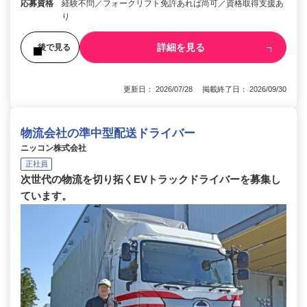
応募資格
経験不問／フォークリフト免許あれば尚可／資格取得支援あ
り
詳細を見る
後で見る
更新日： 2026/07/28 掲載終了日： 2026/09/30
物流会社の準中型配送ドライバー
ニッコン株式会社
正社員
次世代の物流を切り拓くEVトラックドライバーを募集し
ています。