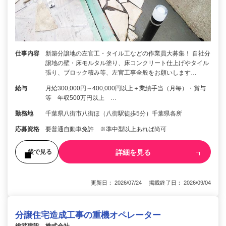
仕事内容
新築分譲地の左官工・タイル工などの作業員大募集！ 自社分
譲地の壁・床モルタル塗り、床コンクリート仕上げやタイル
張り、ブロック積み等、左官工事全般をお願いします…
給与
月給300,000円～400,000円以上＋業績手当（月毎）・賞与
等 年収500万円以上 …
勤務地
千葉県八街市八街ほ（八街駅徒歩5分）千葉県各所
応募資格
要普通自動車免許 ※準中型以上あれば尚可
詳細を見る
後で見る
更新日： 2026/07/24 掲載終了日： 2026/09/04
分譲住宅造成工事の重機オペレーター