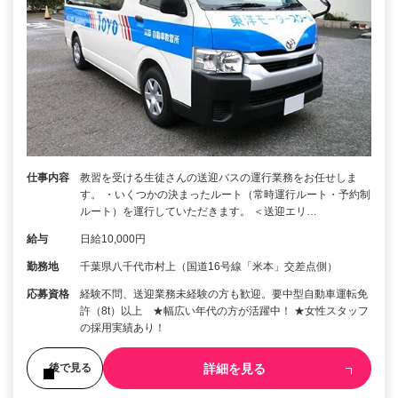
仕事内容
教習を受ける生徒さんの送迎バスの運行業務をお任せしま
す。 ・いくつかの決まったルート（常時運行ルート・予約制
ルート）を運行していただきます。 ＜送迎エリ…
給与
日給10,000円
勤務地
千葉県八千代市村上（国道16号線「米本」交差点側）
応募資格
経験不問、送迎業務未経験の方も歓迎。要中型自動車運転免
許（8t）以上 ★幅広い年代の方が活躍中！ ★女性スタッフ
の採用実績あり！
詳細を見る
後で見る