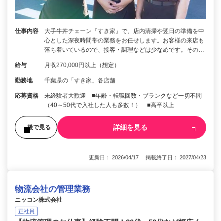
仕事内容
大手牛丼チェーン『すき家』で、店内清掃や翌日の準備を中
心とした深夜時間帯の業務をお任せします。お客様の来店も
落ち着いているので、接客・調理などは少なめです。その…
給与
月収270,000円以上（想定）
勤務地
千葉県の「すき家」各店舗
応募資格
未経験者大歓迎 ■年齢・転職回数・ブランクなど一切不問
（40～50代で入社した人も多数！） ■高卒以上
詳細を見る
後で見る
更新日： 2026/04/17 掲載終了日： 2027/04/23
物流会社の管理業務
ニッコン株式会社
正社員