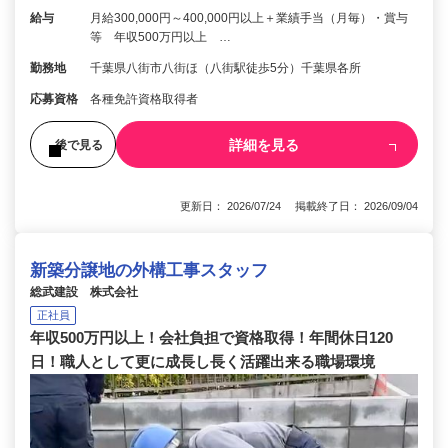
給与
月給300,000円～400,000円以上＋業績手当（月毎）・賞与
等 年収500万円以上 …
勤務地
千葉県八街市八街ほ（八街駅徒歩5分）千葉県各所
応募資格
各種免許資格取得者
詳細を見る
後で見る
更新日： 2026/07/24 掲載終了日： 2026/09/04
新築分譲地の外構工事スタッフ
総武建設 株式会社
正社員
年収500万円以上！会社負担で資格取得！年間休日120
日！職人として更に成長し長く活躍出来る職場環境