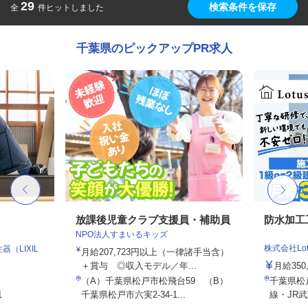
29
検索条件を保存
全
件ヒットしました
千葉県のピックアップPR求人
放課後児童クラブ支援員・補助員
防水加工
NPO法人すまいるキッズ
株式会社Lot
（LIXIL
月給207,723円以上（一律諸手当含）
＋賞与 ◎収入モデル／年...
月給350,
（A）千葉県松戸市松飛台59 （B）
千葉県松
1
千葉県松戸市六実2-34-1...
線・JR武