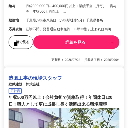
給与
月給300,000円～400,000円以上＋業績手当（月毎）・賞与
等 年収500万円以上 …
勤務地
千葉県八街市八街ほ（八街駅徒歩5分）千葉県各所
応募資格
経験不問、要普通自動車免許 ※準中型以上あれば尚可
詳細を見る
後で見る
更新日： 2026/07/24 掲載終了日： 2026/09/04
造園工事の現場スタッフ
総武建設 株式会社
正社員
年収500万円以上！会社負担で資格取得！年間休日120
日！職人として更に成長し長く活躍出来る職場環境