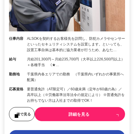
仕事内容
ALSOKを契約するお客様先を訪問し、防犯カメラやセンサー
といったセキュリティシステムを設置します。といっても、
設置工事自体は基本的に協力業者が行うため、あなた…
給与
月給201,300円～月給235,700円（大卒以上226,500円以上）
＋各種手当 《★…
勤務地
千葉県内各エリアでの勤務 （千葉県内いずれかの事業所へ
配属）
応募資格
要普通免許（AT限定可）／60歳未満（定年が60歳の為）／
高卒以上（※労働基準法等法令の規定により） ※普通免許を
お持ちでない方は入社までの取得でOK！
詳細を見る
後で見る