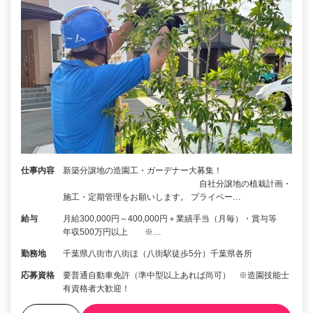
仕事内容
新築分譲地の造園工・ガーデナー大募集！
自社分譲地の植栽計画・
施工・定期管理をお願いします。 プライベー…
給与
月給300,000円～400,000円＋業績手当（月毎）・賞与等
年収500万円以上 ※…
勤務地
千葉県八街市八街ほ（八街駅徒歩5分）千葉県各所
応募資格
要普通自動車免許（準中型以上あれば尚可） ※造園技能士
有資格者大歓迎！