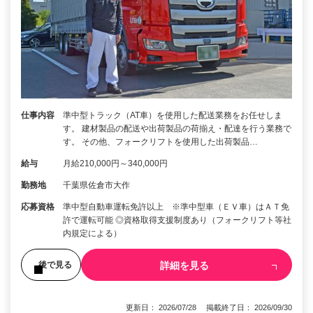
仕事内容
準中型トラック（AT車）を使用した配送業務をお任せしま
す。 建材製品の配送や出荷製品の荷揃え・配達を行う業務で
す。 その他、フォークリフトを使用した出荷製品…
給与
月給210,000円～340,000円
勤務地
千葉県佐倉市大作
応募資格
準中型自動車運転免許以上 ※準中型車（ＥＶ車）はＡＴ免
許で運転可能 ◎資格取得支援制度あり（フォークリフト等社
内規定による）
詳細を見る
後で見る
更新日： 2026/07/28 掲載終了日： 2026/09/30