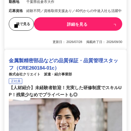
勤務地
千葉県佐倉市大作
応募資格
経験不問／資格取得支援あり／40代からの中途入社も活躍中
詳細を見る
後で見る
更新日： 2026/07/28 掲載終了日： 2026/09/30
金属製精密部品などの品質保証・品質管理スタッ
フ（CRE260184-01c）
株式会社クリエイト 派遣・紹介事業部
正社員
【人材紹介】未経験者歓迎！充実した研修制度でスキルU
P！残業少なめでプライベートも◎