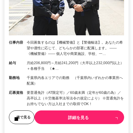
仕事内容
今回募集するのは【機械警備】と【警備輸送】。あなたの希
望や適性に応じて、どちらかの部署に配属します。 ――
《機械警備》―― 個人宅や商業施設、学校、一…
給与
月給206,800円～月給241,200円（大卒以上232,000円以上）
＋各種手当 《★…
勤務地
千葉県内各エリアでの勤務 （千葉県内いずれかの事業所へ
配属）
応募資格
要普通免許（AT限定可）／60歳未満（定年が60歳の為）／
高卒以上（※労働基準法等法令の規定により） ※普通免許を
お持ちでない方は入社までの取得でOK！
詳細を見る
後で見る