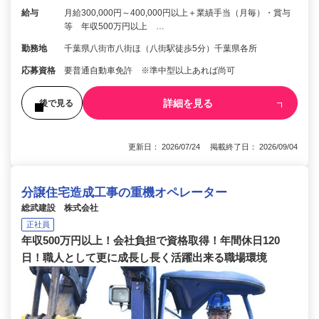
給与
月給300,000円～400,000円以上＋業績手当（月毎）・賞与
等 年収500万円以上 …
勤務地
千葉県八街市八街ほ（八街駅徒歩5分）千葉県各所
応募資格
要普通自動車免許 ※準中型以上あれば尚可
詳細を見る
後で見る
更新日： 2026/07/24 掲載終了日： 2026/09/04
分譲住宅造成工事の重機オペレーター
総武建設 株式会社
正社員
年収500万円以上！会社負担で資格取得！年間休日120
日！職人として更に成長し長く活躍出来る職場環境