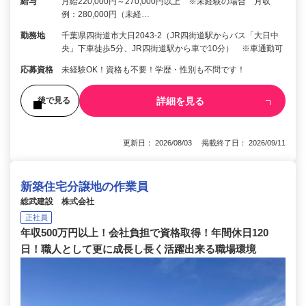
給与
月給220,000円～270,000円以上 ※未経験の場合 月収
例：280,000円（未経…
勤務地
千葉県四街道市大日2043-2（JR四街道駅からバス「大日中
央」下車徒歩5分、JR四街道駅から車で10分） ※車通勤可
応募資格
未経験OK！資格も不要！学歴・性別も不問です！
詳細を見る
後で見る
更新日： 2026/08/03 掲載終了日： 2026/09/11
新築住宅分譲地の作業員
総武建設 株式会社
正社員
年収500万円以上！会社負担で資格取得！年間休日120
日！職人として更に成長し長く活躍出来る職場環境