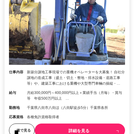
仕事内容
新築分譲地工事現場での重機オペレーターを大募集！ 自社分
譲地の造成工事（盛土・切土・整地・排水設備・道路工事
等）や、建築工事における重機や大型専門車輛の操縦・…
給与
月給300,000円～400,000円以上＋業績手当（月毎）・賞与
等 年収500万円以上 …
勤務地
千葉県八街市八街ほ（八街駅徒歩5分）千葉県各所
応募資格
各種免許資格取得者
詳細を見る
後で見る