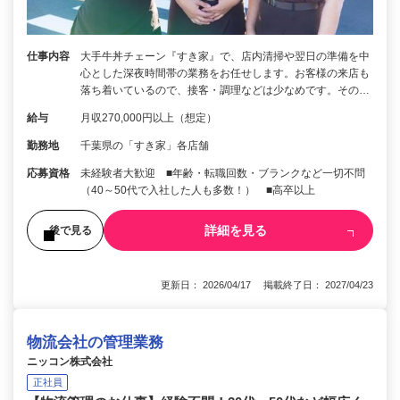
仕事内容
大手牛丼チェーン『すき家』で、店内清掃や翌日の準備を中
心とした深夜時間帯の業務をお任せします。お客様の来店も
落ち着いているので、接客・調理などは少なめです。その…
給与
月収270,000円以上（想定）
勤務地
千葉県の「すき家」各店舗
応募資格
未経験者大歓迎 ■年齢・転職回数・ブランクなど一切不問
（40～50代で入社した人も多数！） ■高卒以上
詳細を見る
後で見る
更新日： 2026/04/17 掲載終了日： 2027/04/23
物流会社の管理業務
ニッコン株式会社
正社員