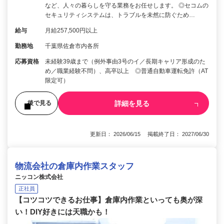
など、人々の暮らしを守る業務をお任せします。 ◎セコムの
セキュリティシステムは、トラブルを未然に防ぐため…
給与
月給257,500円以上
勤務地
千葉県佐倉市内各所
応募資格
未経験39歳まで（例外事由3号のイ／長期キャリア形成のた
め／職業経験不問）、高卒以上 ◎普通自動車運転免許（AT
限定可）
詳細を見る
後で見る
更新日： 2026/06/15 掲載終了日： 2027/06/30
物流会社の倉庫内作業スタッフ
ニッコン株式会社
正社員
【コツコツできるお仕事】倉庫内作業といっても奥が深
い！DIY好きには天職かも！