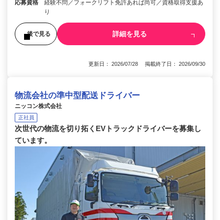
応募資格
経験不問／フォークリフト免許あれば尚可／資格取得支援あ
り
詳細を見る
後で見る
更新日： 2026/07/28 掲載終了日： 2026/09/30
物流会社の準中型配送ドライバー
ニッコン株式会社
正社員
次世代の物流を切り拓くEVトラックドライバーを募集し
ています。