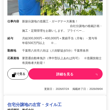
仕事内容
新築分譲地の造園工・ガーデナー大募集！
自社分譲地の植栽計画・
施工・定期管理をお願いします。 プライベー…
給与
月給300,000円～400,000円＋業績手当（月毎）・賞与等
年収500万円以上 ※…
勤務地
千葉県八街市八街ほ（八街駅徒歩5分）千葉県各所
応募資格
要普通自動車免許（準中型以上あれば尚可） ※造園技能士
有資格者大歓迎！
詳細を見る
後で見る
更新日： 2026/07/24 掲載終了日： 2026/09/04
住宅分譲地の左官・タイル工