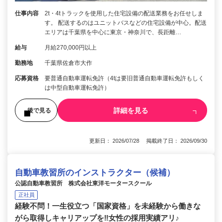
仕事内容
2t・4tトラックを使用した住宅設備の配送業務をお任せしま
す。 配送するのはユニットバスなどの住宅設備が中心。配送
エリアは千葉県を中心に東京・神奈川で、長距離…
給与
月給270,000円以上
勤務地
千葉県佐倉市大作
応募資格
要普通自動車運転免許（4tは要旧普通自動車運転免許もしく
は中型自動車運転免許）
詳細を見る
後で見る
更新日： 2026/07/28 掲載終了日： 2026/09/30
自動車教習所のインストラクター（候補）
公認自動車教習所 株式会社東洋モータースクール
正社員
経験不問！一生役立つ「国家資格」を未経験から働きな
がら取得しキャリアップを‼女性の採用実績アリ♪