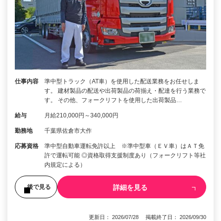
仕事内容
準中型トラック（AT車）を使用した配送業務をお任せしま
す。 建材製品の配送や出荷製品の荷揃え・配達を行う業務で
す。 その他、フォークリフトを使用した出荷製品…
給与
月給210,000円～340,000円
勤務地
千葉県佐倉市大作
応募資格
準中型自動車運転免許以上 ※準中型車（ＥＶ車）はＡＴ免
許で運転可能 ◎資格取得支援制度あり（フォークリフト等社
内規定による）
詳細を見る
後で見る
更新日： 2026/07/28 掲載終了日： 2026/09/30