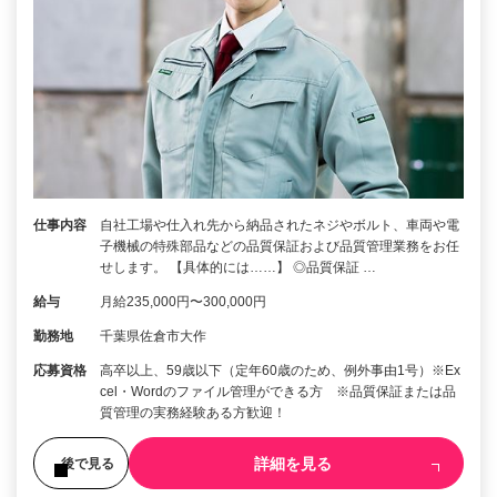
仕事内容
自社工場や仕入れ先から納品されたネジやボルト、車両や電
子機械の特殊部品などの品質保証および品質管理業務をお任
せします。 【具体的には……】 ◎品質保証 …
給与
月給235,000円〜300,000円
勤務地
千葉県佐倉市大作
応募資格
高卒以上、59歳以下（定年60歳のため、例外事由1号）※Ex
cel・Wordのファイル管理ができる方 ※品質保証または品
質管理の実務経験ある方歓迎！
詳細を見る
後で見る