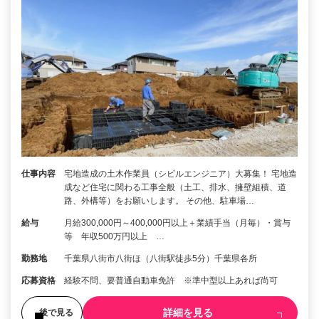
仕事内容
宅地造成の土木作業員（シビルエンジニア）大募集！ 宅地造
成など住宅に関わる工事全般（土工、排水、擁壁組積、道
路、外構等）をお願いします。 その他、駐車場…
給与
月給300,000円～400,000円以上＋業績手当（月毎）・賞与
等 年収500万円以上 …
勤務地
千葉県八街市八街ほ（八街駅徒歩5分）千葉県各所
応募資格
経験不問、要普通自動車免許 ※準中型以上あれば尚可
詳細を見る
後で見る