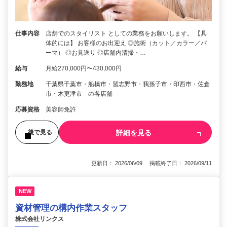
仕事内容
店舗でのスタイリスト としての業務をお願いします。 【具
体的には】 お客様のお出迎え ◎施術（カット／カラー／パ
ーマ） ◎お見送り ◎店舗内清掃・…
給与
月給270,000円〜430,000円
勤務地
千葉県千葉市・船橋市・習志野市・我孫子市・印西市・佐倉
市・木更津市 の各店舗
応募資格
美容師免許
詳細を見る
後で見る
更新日： 2026/06/09 掲載終了日： 2026/09/11
NEW
資材管理の構内作業スタッフ
株式会社リンクス