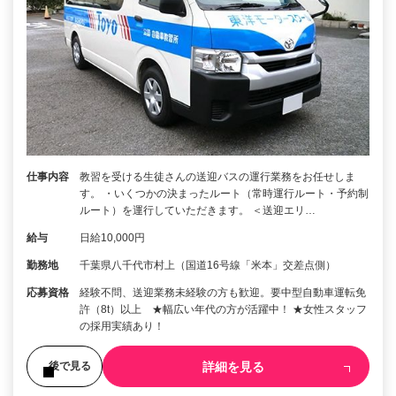
仕事内容
教習を受ける生徒さんの送迎バスの運行業務をお任せしま
す。 ・いくつかの決まったルート（常時運行ルート・予約制
ルート）を運行していただきます。 ＜送迎エリ…
給与
日給10,000円
勤務地
千葉県八千代市村上（国道16号線「米本」交差点側）
応募資格
経験不問、送迎業務未経験の方も歓迎。要中型自動車運転免
許（8t）以上 ★幅広い年代の方が活躍中！ ★女性スタッフ
の採用実績あり！
詳細を見る
後で見る