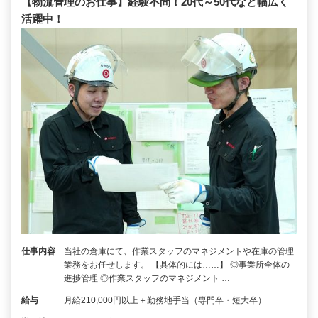
【物流管理のお仕事】経験不問！20代～50代など幅広く
活躍中！
仕事内容
当社の倉庫にて、作業スタッフのマネジメントや在庫の管理
業務をお任せします。 【具体的には……】 ◎事業所全体の
進捗管理 ◎作業スタッフのマネジメント …
給与
月給210,000円以上＋勤務地手当（専門卒・短大卒）