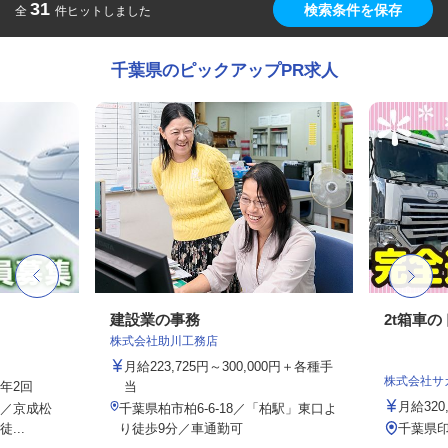
31
検索条件を保存
全
件ヒットしました
千葉県のピックアップPR求人
フ
建設業の事務
2t箱車
株式会社助川工務店
月給223,725円～300,000円＋各種手
株式会社サ
与年2回
当
月給320,
2／京成松
千葉県柏市柏6-6-18／「柏駅」東口よ
...
り徒歩9分／車通勤可
千葉県印