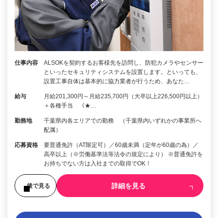
仕事内容
ALSOKを契約するお客様先を訪問し、防犯カメラやセンサー
といったセキュリティシステムを設置します。といっても、
設置工事自体は基本的に協力業者が行うため、あなた…
給与
月給201,300円～月給235,700円（大卒以上226,500円以上）
＋各種手当 《★…
勤務地
千葉県内各エリアでの勤務 （千葉県内いずれかの事業所へ
配属）
応募資格
要普通免許（AT限定可）／60歳未満（定年が60歳の為）／
高卒以上（※労働基準法等法令の規定により） ※普通免許を
お持ちでない方は入社までの取得でOK！
詳細を見る
後で見る