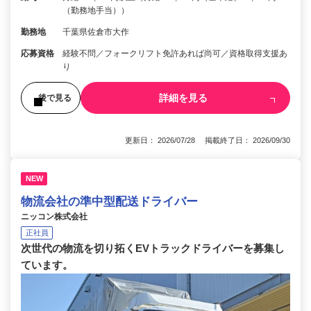
（勤務地手当））
勤務地
千葉県佐倉市大作
応募資格
経験不問／フォークリフト免許あれば尚可／資格取得支援あ
り
詳細を見る
後で見る
更新日： 2026/07/28 掲載終了日： 2026/09/30
NEW
物流会社の準中型配送ドライバー
ニッコン株式会社
正社員
次世代の物流を切り拓くEVトラックドライバーを募集し
ています。