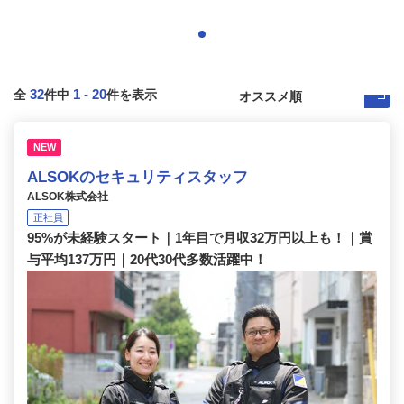
32
1
-
20
全
件中
件を表示
NEW
ALSOKのセキュリティスタッフ
ALSOK株式会社
正社員
95%が未経験スタート｜1年目で月収32万円以上も！｜賞
与平均137万円｜20代30代多数活躍中！