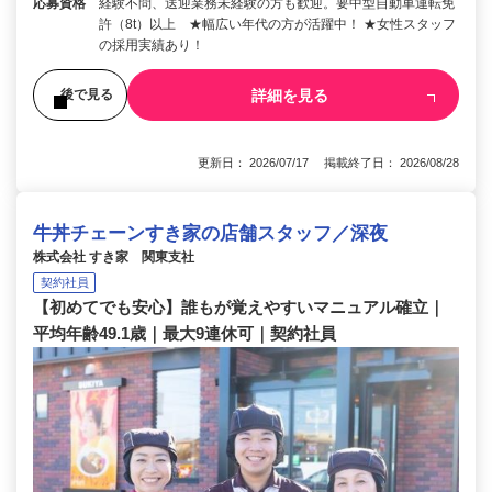
応募資格
経験不問、送迎業務未経験の方も歓迎。要中型自動車運転免
許（8t）以上 ★幅広い年代の方が活躍中！ ★女性スタッフ
の採用実績あり！
詳細を見る
後で見る
更新日： 2026/07/17 掲載終了日： 2026/08/28
牛丼チェーンすき家の店舗スタッフ／深夜
株式会社 すき家 関東支社
契約社員
【初めてでも安心】誰もが覚えやすいマニュアル確立｜
平均年齢49.1歳｜最大9連休可｜契約社員