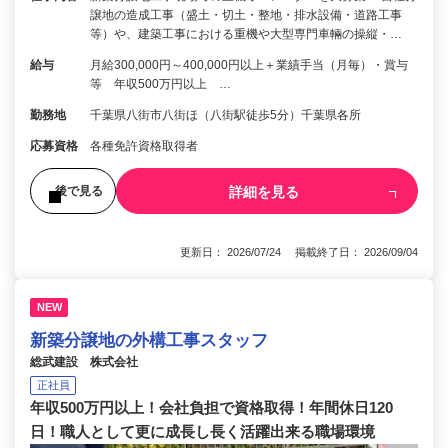
譲地の造成工事（盛土・切土・整地・排水設備・道路工事
等）や、建築工事における重機や大型専門車輛の操縦・…
給与
月給300,000円～400,000円以上＋業績手当（月毎）・賞与
等 年収500万円以上 …
勤務地
千葉県八街市八街ほ（八街駅徒歩5分）千葉県各所
応募資格
各種免許資格取得者
詳細を見る
後で見る
更新日： 2026/07/24 掲載終了日： 2026/09/04
NEW
新築分譲地の外構工事スタッフ
総武建設 株式会社
正社員
年収500万円以上！会社負担で資格取得！年間休日120
日！職人として更に成長し長く活躍出来る職場環境