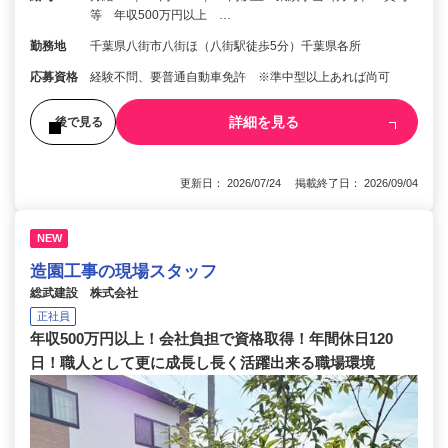
等 年収500万円以上 …
勤務地
千葉県八街市八街ほ（八街駅徒歩5分）千葉県各所
応募資格
経験不問、要普通自動車免許 ※準中型以上あれば尚可
詳細を見る
後で見る
更新日： 2026/07/24 掲載終了日： 2026/09/04
NEW
造園工事の現場スタッフ
総武建設 株式会社
正社員
年収500万円以上！会社負担で資格取得！年間休日120
日！職人として更に成長し長く活躍出来る職場環境