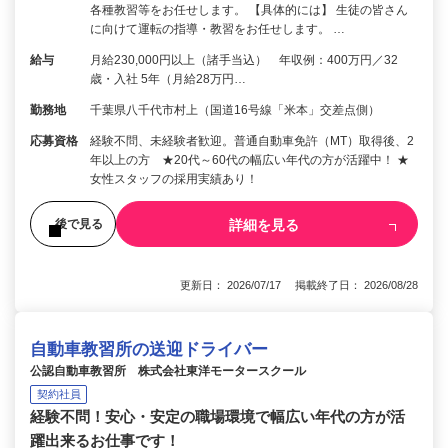
各種教習等をお任せします。 【具体的には】 生徒の皆さん
に向けて運転の指導・教習をお任せします。 …
給与
月給230,000円以上（諸手当込） 年収例：400万円／32
歳・入社 5年（月給28万円…
勤務地
千葉県八千代市村上（国道16号線「米本」交差点側）
応募資格
経験不問、未経験者歓迎。普通自動車免許（MT）取得後、2
年以上の方 ★20代～60代の幅広い年代の方が活躍中！ ★
女性スタッフの採用実績あり！
詳細を見る
後で見る
更新日： 2026/07/17 掲載終了日： 2026/08/28
自動車教習所の送迎ドライバー
公認自動車教習所 株式会社東洋モータースクール
契約社員
経験不問！安心・安定の職場環境で幅広い年代の方が活
躍出来るお仕事です！