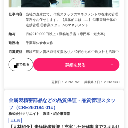
仕事内容
当社の倉庫にて、作業スタッフのマネジメントや在庫の管理
業務をお任せします。 【具体的には……】 ◎事業所全体の
進捗管理 ◎作業スタッフのマネジメント …
給与
月給210,000円以上＋勤務地手当（専門卒・短大卒）
勤務地
千葉県佐倉市大作
応募資格
経験不問／資格取得支援あり／40代からの中途入社も活躍中
詳細を見る
後で見る
更新日： 2026/07/28 掲載終了日： 2026/09/30
金属製精密部品などの品質保証・品質管理スタッ
フ（CRE260184-01c）
株式会社クリエイト 派遣・紹介事業部
正社員
【人材紹介】未経験者歓迎！充実した研修制度でスキルU