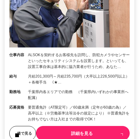
仕事内容
ALSOKを契約するお客様先を訪問し、防犯カメラやセンサー
といったセキュリティシステムを設置します。といっても、
設置工事自体は基本的に協力業者が行うため、あなた…
給与
月給201,300円～月給235,700円（大卒以上226,500円以上）
＋各種手当 《★…
勤務地
千葉県内各エリアでの勤務 （千葉県内いずれかの事業所へ
配属）
応募資格
要普通免許（AT限定可）／60歳未満（定年が60歳の為）／
高卒以上（※労働基準法等法令の規定により） ※普通免許を
お持ちでない方は入社までの取得でOK！
詳細を見る
後で見る