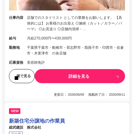
仕事内容
店舗でのスタイリスト としての業務をお願いします。 【具
体的には】 お客様のお出迎え ◎施術（カット／カラー／パ
ーマ） ◎お見送り ◎店舗内清掃・…
給与
月給270,000円〜430,000円
勤務地
千葉県千葉市・船橋市・習志野市・我孫子市・印西市・佐倉
市・木更津市 の各店舗
応募資格
美容師免許
詳細を見る
後で見る
更新日： 2026/06/09 掲載終了日： 2026/09/11
NEW
新築住宅分譲地の作業員
総武建設 株式会社