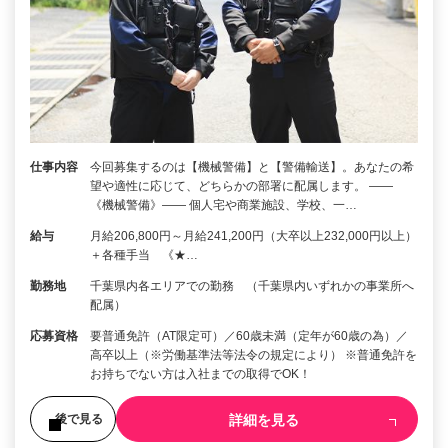
仕事内容
今回募集するのは【機械警備】と【警備輸送】。あなたの希
望や適性に応じて、どちらかの部署に配属します。 ――
《機械警備》―― 個人宅や商業施設、学校、一…
給与
月給206,800円～月給241,200円（大卒以上232,000円以上）
＋各種手当 《★…
勤務地
千葉県内各エリアでの勤務 （千葉県内いずれかの事業所へ
配属）
応募資格
要普通免許（AT限定可）／60歳未満（定年が60歳の為）／
高卒以上（※労働基準法等法令の規定により） ※普通免許を
お持ちでない方は入社までの取得でOK！
詳細を見る
後で見る