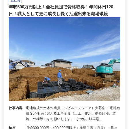
正社員
年収500万円以上！会社負担で資格取得！年間休日120
日！職人として更に成長し長く活躍出来る職場環境
仕事内容
宅地造成の土木作業員（シビルエンジニア）大募集！ 宅地造
成など住宅に関わる工事全般（土工、排水、擁壁組積、道
路、外構等）をお願いします。 その他、駐車場…
給与
月給300,000円～400,000円以上＋業績手当（月毎）・賞与