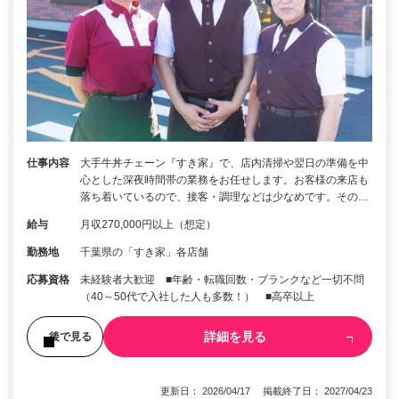
仕事内容
大手牛丼チェーン『すき家』で、店内清掃や翌日の準備を中
心とした深夜時間帯の業務をお任せします。お客様の来店も
落ち着いているので、接客・調理などは少なめです。その…
給与
月収270,000円以上（想定）
勤務地
千葉県の「すき家」各店舗
応募資格
未経験者大歓迎 ■年齢・転職回数・ブランクなど一切不問
（40～50代で入社した人も多数！） ■高卒以上
詳細を見る
後で見る
更新日： 2026/04/17 掲載終了日： 2027/04/23