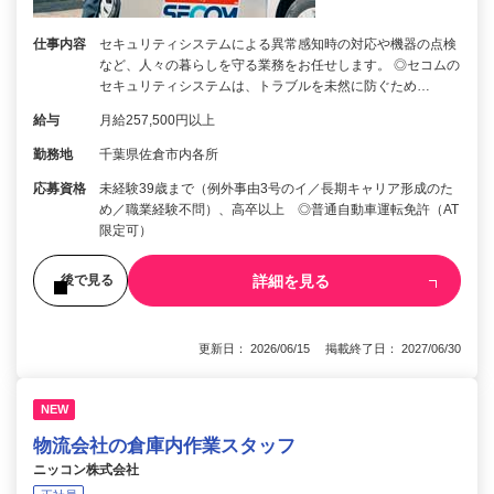
仕事内容
セキュリティシステムによる異常感知時の対応や機器の点検
など、人々の暮らしを守る業務をお任せします。 ◎セコムの
セキュリティシステムは、トラブルを未然に防ぐため…
給与
月給257,500円以上
勤務地
千葉県佐倉市内各所
応募資格
未経験39歳まで（例外事由3号のイ／長期キャリア形成のた
め／職業経験不問）、高卒以上 ◎普通自動車運転免許（AT
限定可）
詳細を見る
後で見る
更新日： 2026/06/15 掲載終了日： 2027/06/30
NEW
物流会社の倉庫内作業スタッフ
ニッコン株式会社