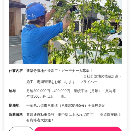
仕事内容
新築分譲地の造園工・ガーデナー大募集！
自社分譲地の植栽計画・
施工・定期管理をお願いします。 プライベー…
給与
月給300,000円～400,000円＋業績手当（月毎）・賞与等
年収500万円以上 ※…
勤務地
千葉県八街市八街ほ（八街駅徒歩5分）千葉県各所
応募資格
要普通自動車免許（準中型以上あれば尚可） ※造園技能士
有資格者大歓迎！