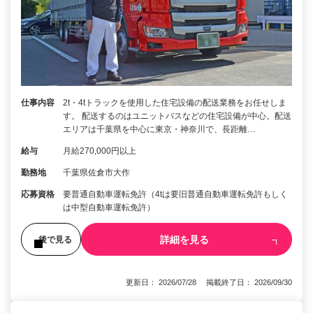
仕事内容
2t・4tトラックを使用した住宅設備の配送業務をお任せしま
す。 配送するのはユニットバスなどの住宅設備が中心。配送
エリアは千葉県を中心に東京・神奈川で、長距離…
給与
月給270,000円以上
勤務地
千葉県佐倉市大作
応募資格
要普通自動車運転免許（4tは要旧普通自動車運転免許もしく
は中型自動車運転免許）
詳細を見る
後で見る
更新日： 2026/07/28 掲載終了日： 2026/09/30