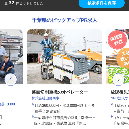
32
検索条件を保存
全
件ヒットしました
千葉県のピックアップPR求人
路面切削重機のオペレーター
放課後児
株式会社山健商事
NPO法人
（LIXIL
月給360,000円～410,000円以上＋各
月給207
種手当別途支給
＋賞与 
円
千葉県鎌ケ谷市粟野780-8／京成松戸
（A）千
1
線・北総線・東武野田線「新...
千葉県松戸市