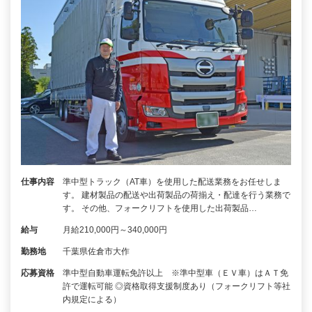
仕事内容
準中型トラック（AT車）を使用した配送業務をお任せしま
す。 建材製品の配送や出荷製品の荷揃え・配達を行う業務で
す。 その他、フォークリフトを使用した出荷製品…
給与
月給210,000円～340,000円
勤務地
千葉県佐倉市大作
応募資格
準中型自動車運転免許以上 ※準中型車（ＥＶ車）はＡＴ免
許で運転可能 ◎資格取得支援制度あり（フォークリフト等社
内規定による）