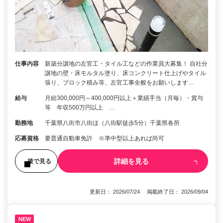
仕事内容
新築分譲地の左官工・タイル工などの作業員大募集！ 自社分
譲地の壁・床モルタル塗り、床コンクリート仕上げやタイル
張り、ブロック積み等、左官工事全般をお願いします…
給与
月給300,000円～400,000円以上＋業績手当（月毎）・賞与
等 年収500万円以上 …
勤務地
千葉県八街市八街ほ（八街駅徒歩5分）千葉県各所
応募資格
要普通自動車免許 ※準中型以上あれば尚可
詳細を見る
後で見る
更新日： 2026/07/24 掲載終了日： 2026/09/04
NEW