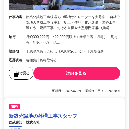
仕事内容
新築分譲地工事現場での重機オペレーターを大募集！ 自社分
譲地の造成工事（盛土・切土・整地・排水設備・道路工事
等）や、建築工事における重機や大型専門車輛の操縦・…
給与
月給300,000円～400,000円以上＋業績手当（月毎）・賞与
等 年収500万円以上 …
勤務地
千葉県八街市八街ほ（八街駅徒歩5分）千葉県各所
応募資格
各種免許資格取得者
詳細を見る
後で見る
更新日： 2026/07/24 掲載終了日： 2026/09/04
NEW
新築分譲地の外構工事スタッフ
総武建設 株式会社