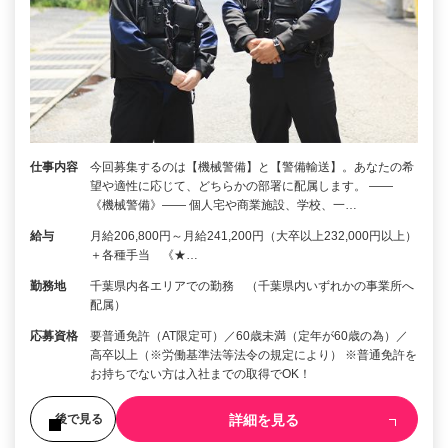
仕事内容
今回募集するのは【機械警備】と【警備輸送】。あなたの希
望や適性に応じて、どちらかの部署に配属します。 ――
《機械警備》―― 個人宅や商業施設、学校、一…
給与
月給206,800円～月給241,200円（大卒以上232,000円以上）
＋各種手当 《★…
勤務地
千葉県内各エリアでの勤務 （千葉県内いずれかの事業所へ
配属）
応募資格
要普通免許（AT限定可）／60歳未満（定年が60歳の為）／
高卒以上（※労働基準法等法令の規定により） ※普通免許を
お持ちでない方は入社までの取得でOK！
詳細を見る
後で見る