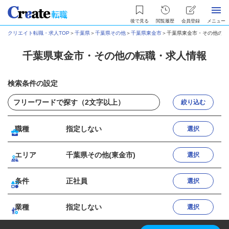
後で見る
閲覧履歴
会員登録
メニュー
クリエイト転職・求人TOP
＞
千葉県
＞
千葉県その他
＞
千葉県東金市
＞
千葉県東金市・その他の転
千葉県東金市・その他の転職・求人情報
検索条件の設定
絞り込む
職種
指定しない
選択
エリア
千葉県その他(東金市)
選択
条件
正社員
選択
業種
指定しない
選択