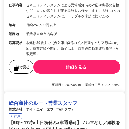
仕事内容
セキュリティシステムによる異常感知時の対応や機器の点検
など、人々の暮らしを守る業務をお任せします。 ◎セコムの
セキュリティシステムは、トラブルを未然に防ぐため…
給与
月給257,500円以上
勤務地
千葉県東金市内各所
応募資格
未経験39歳まで（例外事由3号のイ／長期キャリア形成のた
め／職業経験不問）、高卒以上 ◎普通自動車運転免許（AT
限定可）
詳細を見る
後で見る
更新日： 2026/06/15 掲載終了日： 2027/06/30
総合商社のルート営業スタッフ
株式会社 テイ・エイ・エフ（TAF タフ）
正社員
【9時～17時×土日祝休み×車通勤可】ノルマなし／経験を