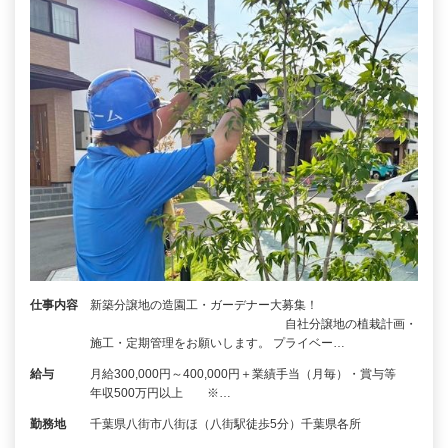
仕事内容
新築分譲地の造園工・ガーデナー大募集！
自社分譲地の植栽計画・
施工・定期管理をお願いします。 プライベー…
給与
月給300,000円～400,000円＋業績手当（月毎）・賞与等
年収500万円以上 ※…
勤務地
千葉県八街市八街ほ（八街駅徒歩5分）千葉県各所