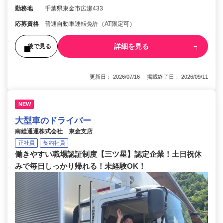
勤務地
千葉県東金市広瀬433
応募資格
普通自動車運転免許（AT限定可）
詳細を見る
後で見る
更新日： 2026/07/16 掲載終了日： 2026/09/11
NEW
大型車のドライバー
南総通運株式会社 東金支店
正社員
契約社員
働きやすい職場認証制度【三ツ星】認定企業！土日祝休
みで毎日しっかり帰れる！未経験OK！