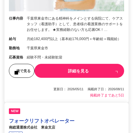
仕事内容
千葉県東金市にある精神科をメインとする病院にて、ケアス
タッフ（看護助手）として、患者様の看護業務のサポートを
お任せします。 ★実務経験のない方も応募OK！…
給与
月給182,400円以上（基本給176,000円＋年齢給＋職能給）
勤務地
千葉県東金市
応募資格
経験不問・未経験歓迎
詳細を見る
後で見る
更新日： 2026/05/11 掲載終了日： 2026/08/11
掲載終了まであと5日
NEW
フォークリフトオペレーター
南総通運株式会社 東金支店