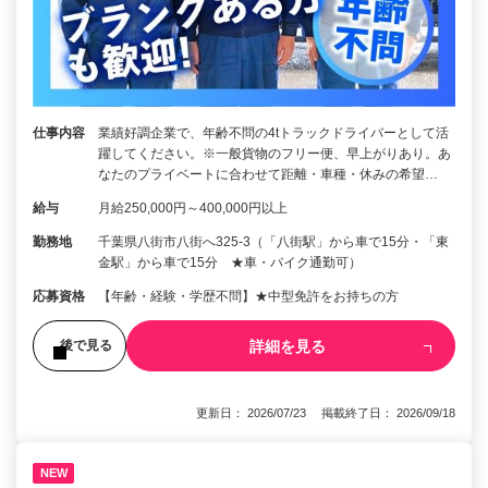
仕事内容
業績好調企業で、年齢不問の4tトラックドライバーとして活
躍してください。※一般貨物のフリー便、早上がりあり。あ
なたのプライベートに合わせて距離・車種・休みの希望…
給与
月給250,000円～400,000円以上
勤務地
千葉県八街市八街へ325-3（「八街駅」から車で15分・「東
金駅」から車で15分 ★車・バイク通勤可）
応募資格
【年齢・経験・学歴不問】★中型免許をお持ちの方
詳細を見る
後で見る
更新日： 2026/07/23 掲載終了日： 2026/09/18
NEW