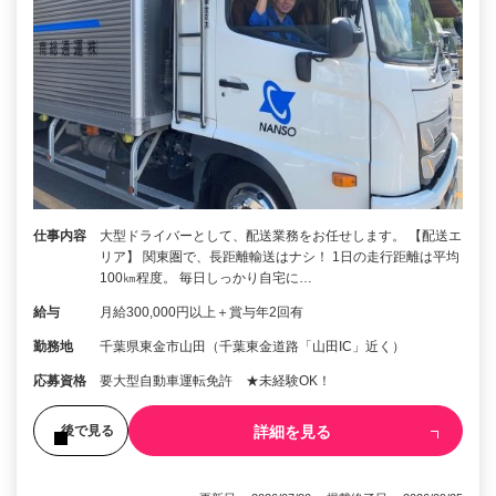
仕事内容
大型ドライバーとして、配送業務をお任せします。 【配送エ
リア】 関東圏で、長距離輸送はナシ！ 1日の走行距離は平均
100㎞程度。 毎日しっかり自宅に…
給与
月給300,000円以上＋賞与年2回有
勤務地
千葉県東金市山田（千葉東金道路「山田IC」近く）
応募資格
要大型自動車運転免許 ★未経験OK！
詳細を見る
後で見る