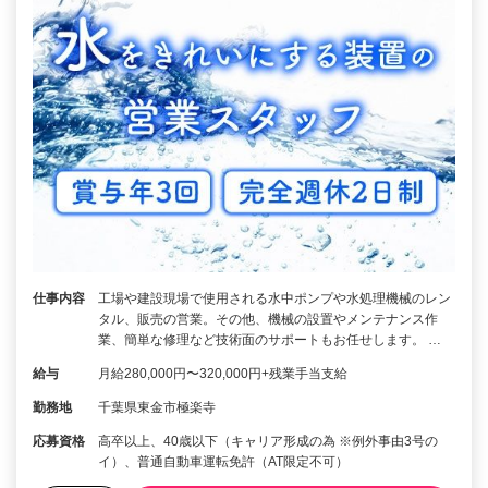
仕事内容
工場や建設現場で使用される水中ポンプや水処理機械のレン
タル、販売の営業。その他、機械の設置やメンテナンス作
業、簡単な修理など技術面のサポートもお任せします。 …
給与
月給280,000円〜320,000円+残業手当支給
勤務地
千葉県東金市極楽寺
応募資格
高卒以上、40歳以下（キャリア形成の為 ※例外事由3号の
イ）、普通自動車運転免許（AT限定不可）