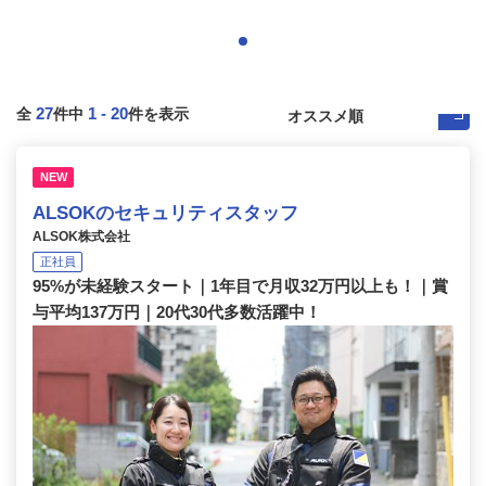
27
1
-
20
全
件中
件を表示
NEW
ALSOKのセキュリティスタッフ
ALSOK株式会社
正社員
95%が未経験スタート｜1年目で月収32万円以上も！｜賞
与平均137万円｜20代30代多数活躍中！