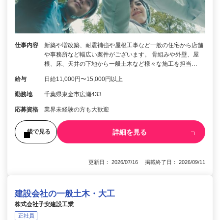
仕事内容
新築や増改築、耐震補強や屋根工事など一般の住宅から店舗
や事務所など幅広い案件がございます。 骨組みや外壁、屋
根、床、天井の下地から一般土木など様々な施工を担当…
給与
日給11,000円〜15,000円以上
勤務地
千葉県東金市広瀬433
応募資格
業界未経験の方も大歓迎
詳細を見る
後で見る
更新日： 2026/07/16 掲載終了日： 2026/09/11
建設会社の一般土木・大工
株式会社子安建設工業
正社員