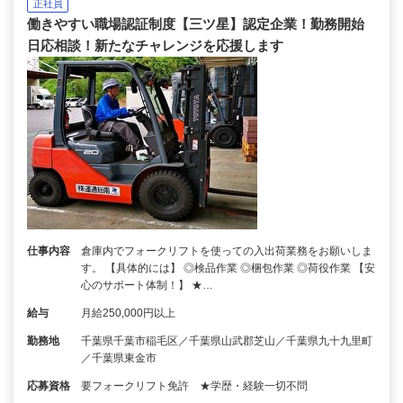
正社員
働きやすい職場認証制度【三ツ星】認定企業！勤務開始
日応相談！新たなチャレンジを応援します
仕事内容
倉庫内でフォークリフトを使っての入出荷業務をお願いしま
す。 【具体的には】 ◎検品作業 ◎梱包作業 ◎荷役作業 【安
心のサポート体制！】 ★…
給与
月給250,000円以上
勤務地
千葉県千葉市稲毛区／千葉県山武郡芝山／千葉県九十九里町
／千葉県東金市
応募資格
要フォークリフト免許 ★学歴・経験一切不問