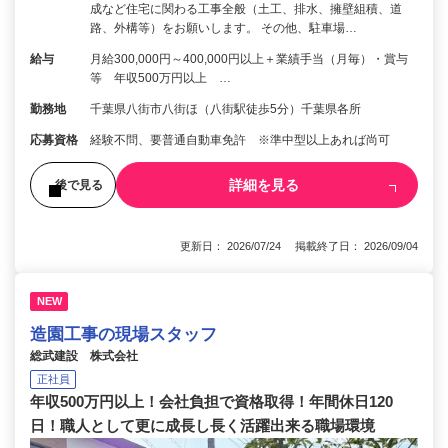
成など住宅に関わる工事全般（土工、排水、擁壁組積、道
路、外構等）をお願いします。 その他、駐車場…
給与
月給300,000円～400,000円以上＋業績手当（月毎）・賞与
等 年収500万円以上 …
勤務地
千葉県八街市八街ほ（八街駅徒歩5分）千葉県各所
応募資格
経験不問、要普通自動車免許 ※準中型以上あれば尚可
詳細を見る
後で見る
更新日： 2026/07/24 掲載終了日： 2026/09/04
NEW
造園工事の現場スタッフ
総武建設 株式会社
正社員
年収500万円以上！会社負担で資格取得！年間休日120
日！職人として更に成長し長く活躍出来る職場環境