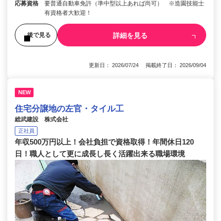
応募資格
要普通自動車免許（準中型以上あれば尚可） ※造園技能士
有資格者大歓迎！
詳細を見る
後で見る
更新日： 2026/07/24 掲載終了日： 2026/09/04
NEW
住宅分譲地の左官・タイル工
総武建設 株式会社
正社員
年収500万円以上！会社負担で資格取得！年間休日120
日！職人として更に成長し長く活躍出来る職場環境