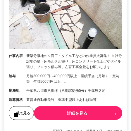
仕事内容
新築分譲地の左官工・タイル工などの作業員大募集！ 自社分
譲地の壁・床モルタル塗り、床コンクリート仕上げやタイル
張り、ブロック積み等、左官工事全般をお願いします…
給与
月給300,000円～400,000円以上＋業績手当（月毎）・賞与
等 年収500万円以上 …
勤務地
千葉県八街市八街ほ（八街駅徒歩5分）千葉県各所
応募資格
要普通自動車免許 ※準中型以上あれば尚可
詳細を見る
後で見る
更新日： 2026/07/24 掲載終了日： 2026/09/04