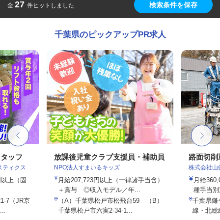
27
検索条件を保存
全
件ヒットしました
千葉県のピックアップPR求人
スタッフ
放課後児童クラブ支援員・補助員
路面切削
スティクス
NPO法人すまいるキッズ
株式会社山
0円以上（固
月給207,723円以上（一律諸手当含）
月給360
＋賞与 ◎収入モデル／年...
種手当別
-7（JR京
（A）千葉県松戸市松飛台59 （B）
千葉県鎌
..
千葉県松戸市六実2-34-1...
線・北総