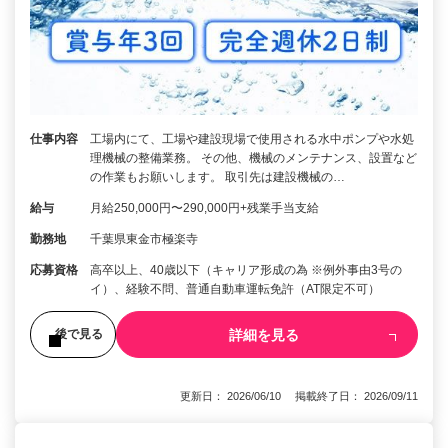
仕事内容
工場内にて、工場や建設現場で使用される水中ポンプや水処
理機械の整備業務。 その他、機械のメンテナンス、設置など
の作業もお願いします。 取引先は建設機械の…
給与
月給250,000円〜290,000円+残業手当支給
勤務地
千葉県東金市極楽寺
応募資格
高卒以上、40歳以下（キャリア形成の為 ※例外事由3号の
イ）、経験不問、普通自動車運転免許（AT限定不可）
詳細を見る
後で見る
更新日： 2026/06/10 掲載終了日： 2026/09/11