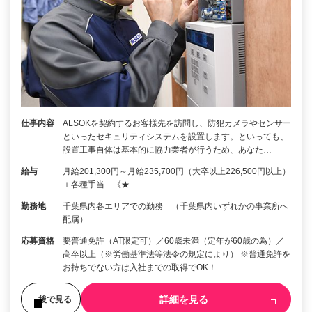
仕事内容
ALSOKを契約するお客様先を訪問し、防犯カメラやセンサー
といったセキュリティシステムを設置します。といっても、
設置工事自体は基本的に協力業者が行うため、あなた…
給与
月給201,300円～月給235,700円（大卒以上226,500円以上）
＋各種手当 《★…
勤務地
千葉県内各エリアでの勤務 （千葉県内いずれかの事業所へ
配属）
応募資格
要普通免許（AT限定可）／60歳未満（定年が60歳の為）／
高卒以上（※労働基準法等法令の規定により） ※普通免許を
お持ちでない方は入社までの取得でOK！
詳細を見る
後で見る