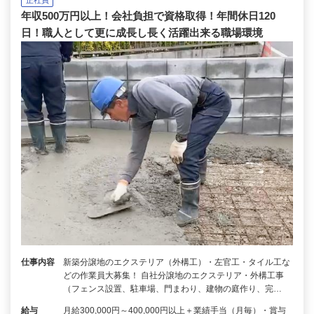
正社員
年収500万円以上！会社負担で資格取得！年間休日120
日！職人として更に成長し長く活躍出来る職場環境
仕事内容
新築分譲地のエクステリア（外構工）・左官工・タイル工な
どの作業員大募集！ 自社分譲地のエクステリア・外構工事
（フェンス設置、駐車場、門まわり、建物の庭作り、完…
給与
月給300,000円～400,000円以上＋業績手当（月毎）・賞与