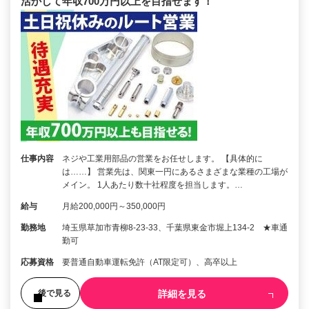
活かして年収700万円以上を目指せます！
仕事内容
ネジや工業用部品の営業をお任せします。 【具体的に
は……】 営業先は、関東一円にあるさまざまな業種の工場が
メイン。 1人あたり数十社程度を担当します。…
給与
月給200,000円～350,000円
勤務地
埼玉県草加市青柳8-23-33、千葉県東金市堀上134-2 ★車通
勤可
応募資格
要普通自動車運転免許（AT限定可）、高卒以上
詳細を見る
後で見る