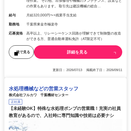
理作業。 その他、出張修理や機械のメンテナンス、設置など
の作業もあります。 取引先は建設機械の総合…
給与
月給320,000円〜+残業手当支給
勤務地
千葉県東金市極楽寺
応募資格
高卒以上、リレーシーケンス回路が理解できて制御盤の改造
ができる方、普通自動車運転免許（AT限定不可）
詳細を見る
後で見る
更新日： 2026/07/13 掲載終了日： 2026/09/11
水処理機械などの営業スタッフ
株式会社フルカワ 千葉機材センター
正社員
【未経験OK】特殊な水処理ポンプの営業職！充実の社員
教育があるので、入社時に専門知識や技術は必要ナシ