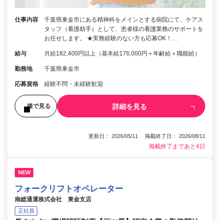
仕事内容
千葉県東金市にある精神科をメインとする病院にて、ケアス
タッフ（看護助手）として、患者様の看護業務のサポートを
お任せします。 ★実務経験のない方も応募OK！…
給与
月給182,400円以上（基本給176,000円＋年齢給＋職能給）
勤務地
千葉県東金市
応募資格
経験不問・未経験歓迎
詳細を見る
後で見る
更新日： 2026/05/11 掲載終了日： 2026/08/11
掲載終了まであと4日
NEW
フォークリフトオペレーター
南総通運株式会社 東金支店
正社員