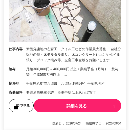
仕事内容
新築分譲地の左官工・タイル工などの作業員大募集！ 自社分
譲地の壁・床モルタル塗り、床コンクリート仕上げやタイル
張り、ブロック積み等、左官工事全般をお願いします…
給与
月給300,000円～400,000円以上＋業績手当（月毎）・賞与
等 年収500万円以上 …
勤務地
千葉県八街市八街ほ（八街駅徒歩5分）千葉県各所
応募資格
要普通自動車免許 ※準中型以上あれば尚可
詳細を見る
後で見る
更新日： 2026/07/24 掲載終了日： 2026/09/04