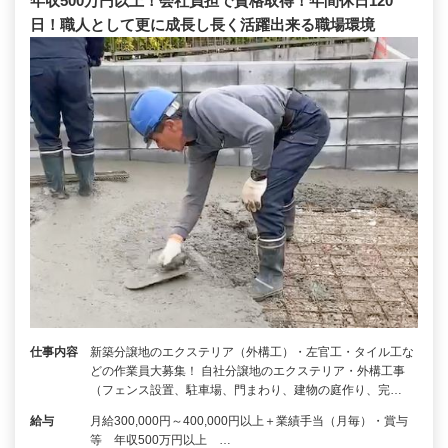
年収500万円以上！会社負担で資格取得！年間休日120
日！職人として更に成長し長く活躍出来る職場環境
仕事内容
新築分譲地のエクステリア（外構工）・左官工・タイル工な
どの作業員大募集！ 自社分譲地のエクステリア・外構工事
（フェンス設置、駐車場、門まわり、建物の庭作り、完…
給与
月給300,000円～400,000円以上＋業績手当（月毎）・賞与
等 年収500万円以上 …