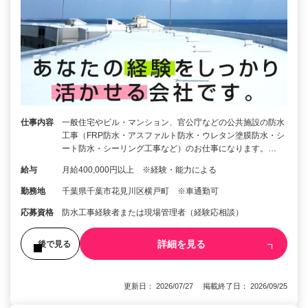
仕事内容
一般住宅やビル・マンション、官公庁などの公共施設の防水
工事（FRP防水・アスファルト防水・ウレタン塗膜防水・シ
ート防水・シーリング工事など）のお仕事になります。…
給与
月給400,000円以上 ※経験・能力による
勤務地
千葉県千葉市花見川区横戸町 ※車通勤可
応募資格
防水工事経験者または現場管理者（経験応相談）
詳細を見る
後で見る
更新日： 2026/07/27 掲載終了日： 2026/09/25