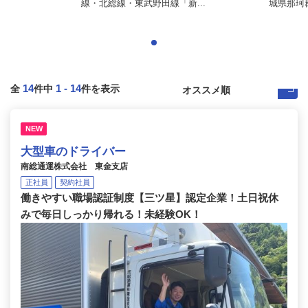
線・北総線・東武野田線「新...
城県那珂
14
1
-
14
全
件中
件を表示
NEW
大型車のドライバー
南総通運株式会社 東金支店
正社員
契約社員
働きやすい職場認証制度【三ツ星】認定企業！土日祝休
みで毎日しっかり帰れる！未経験OK！