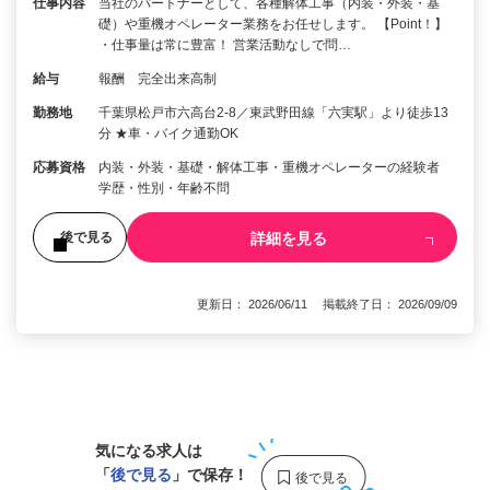
仕事内容
当社のパートナーとして、各種解体工事（内装・外装・基
礎）や重機オペレーター業務をお任せします。 【Point！】
・仕事量は常に豊富！ 営業活動なしで問…
給与
報酬 完全出来高制
勤務地
千葉県松戸市六高台2-8／東武野田線「六実駅」より徒歩13
分 ★車・バイク通勤OK
応募資格
内装・外装・基礎・解体工事・重機オペレーターの経験者
学歴・性別・年齢不問
詳細を見る
後で見る
更新日： 2026/06/11 掲載終了日： 2026/09/09
1
気になる求人は
「
後で見る
」で保存！