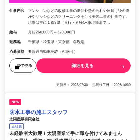
仕事内容
マンションなどの改修工事の際に外壁の汚れや日焼け後の洗
浄やサッシなどのクリーニングを行う美装工事の仕事です。
現場は主に１都3県（直行・直帰Ok※現場まで…
給与
月給260,000円～320,000円
勤務地
千葉県・埼玉県・東京都 各現場
応募資格
要普通自動車免許（AT限可）
詳細を見る
後で見る
更新日： 2026/07/30 掲載終了日： 2026/10/30
NEW
防水工事の施工スタッフ
太陽産業有限会社
正社員
未経験者大歓迎！太陽産業で手に職を付けてみません