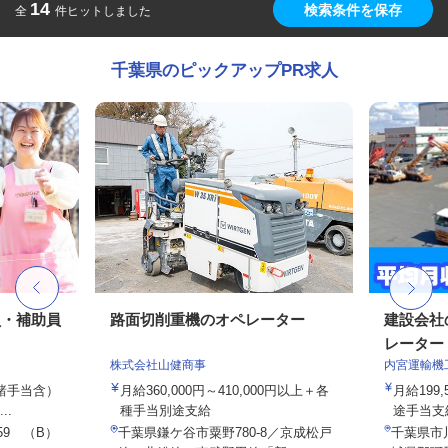
14
検索条件を保存
全
件ヒットしました
千葉県のピックアップPR求人
員・補助員
路面切削重機のオペレーター
建設会社
レーター
株式会社山健商事
内宮運輸機
律諸手当含）
月給360,000円～410,000円以上＋各
月給199,
..
種手当別途支給
途手当支給
9 （B）
千葉県鎌ケ谷市粟野780-8／京成松戸
千葉県市