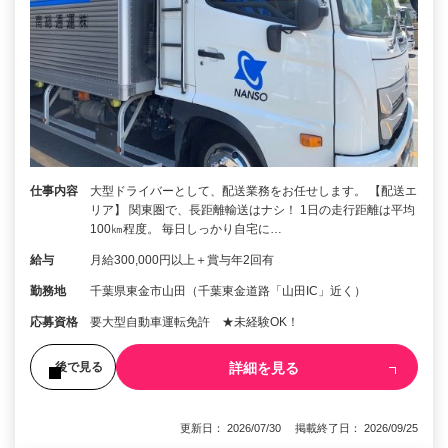
仕事内容
大型ドライバーとして、配送業務をお任せします。 【配送エ
リア】 関東圏で、長距離輸送はナシ！ 1日の走行距離は平均
100㎞程度。 毎日しっかり自宅に…
給与
月給300,000円以上＋賞与年2回有
勤務地
千葉県東金市山田（千葉東金道路「山田IC」近く）
応募資格
要大型自動車運転免許 ★未経験OK！
詳細を見る
後で見る
更新日： 2026/07/30 掲載終了日： 2026/09/25