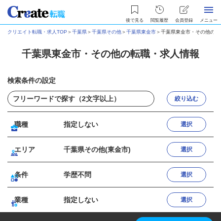
後で見る
閲覧履歴
会員登録
メニュー
クリエイト転職・求人TOP
＞
千葉県
＞
千葉県その他
＞
千葉県東金市
＞
千葉県東金市・その他の転
千葉県東金市・その他の転職・求人情報
検索条件の設定
絞り込む
職種
指定しない
選択
エリア
千葉県その他(東金市)
選択
条件
学歴不問
選択
業種
指定しない
選択