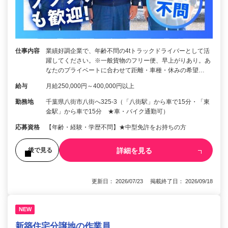
仕事内容
業績好調企業で、年齢不問の4tトラックドライバーとして活
躍してください。※一般貨物のフリー便、早上がりあり。あ
なたのプライベートに合わせて距離・車種・休みの希望…
給与
月給250,000円～400,000円以上
勤務地
千葉県八街市八街へ325-3（「八街駅」から車で15分・「東
金駅」から車で15分 ★車・バイク通勤可）
応募資格
【年齢・経験・学歴不問】★中型免許をお持ちの方
詳細を見る
後で見る
更新日： 2026/07/23 掲載終了日： 2026/09/18
NEW
新築住宅分譲地の作業員