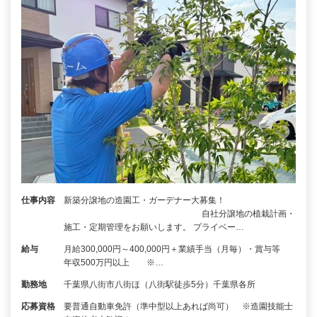
仕事内容
新築分譲地の造園工・ガーデナー大募集！
自社分譲地の植栽計画・
施工・定期管理をお願いします。 プライベー…
給与
月給300,000円～400,000円＋業績手当（月毎）・賞与等
年収500万円以上 ※…
勤務地
千葉県八街市八街ほ（八街駅徒歩5分）千葉県各所
応募資格
要普通自動車免許（準中型以上あれば尚可） ※造園技能士