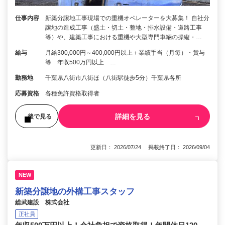
仕事内容
新築分譲地工事現場での重機オペレーターを大募集！ 自社分
譲地の造成工事（盛土・切土・整地・排水設備・道路工事
等）や、建築工事における重機や大型専門車輛の操縦・…
給与
月給300,000円～400,000円以上＋業績手当（月毎）・賞与
等 年収500万円以上 …
勤務地
千葉県八街市八街ほ（八街駅徒歩5分）千葉県各所
応募資格
各種免許資格取得者
詳細を見る
後で見る
更新日： 2026/07/24 掲載終了日： 2026/09/04
NEW
新築分譲地の外構工事スタッフ
総武建設 株式会社
正社員