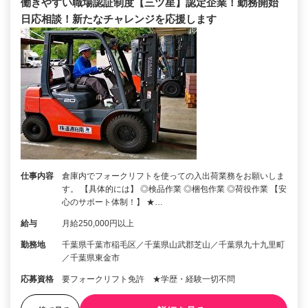
働きやすい職場認証制度【三ツ星】認定企業！勤務開始
日応相談！新たなチャレンジを応援します
仕事内容
倉庫内でフォークリフトを使っての入出荷業務をお願いしま
す。 【具体的には】 ◎検品作業 ◎梱包作業 ◎荷役作業 【安
心のサポート体制！】 ★…
給与
月給250,000円以上
勤務地
千葉県千葉市稲毛区／千葉県山武郡芝山／千葉県九十九里町
／千葉県東金市
応募資格
要フォークリフト免許 ★学歴・経験一切不問