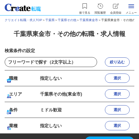
後で見る
閲覧履歴
会員登録
メニュー
クリエイト転職・求人TOP
＞
千葉県
＞
千葉県その他
＞
千葉県東金市
＞
千葉県東金市・その他の転
千葉県東金市・その他の転職・求人情報
検索条件の設定
絞り込む
職種
指定しない
選択
エリア
千葉県その他(東金市)
選択
条件
ミドル歓迎
選択
業種
指定しない
選択