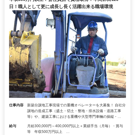
日！職人として更に成長し長く活躍出来る職場環境
仕事内容
新築分譲地工事現場での重機オペレーターを大募集！ 自社分
譲地の造成工事（盛土・切土・整地・排水設備・道路工事
等）や、建築工事における重機や大型専門車輛の操縦・…
給与
月給300,000円～400,000円以上＋業績手当（月毎）・賞与
等 年収500万円以上 …