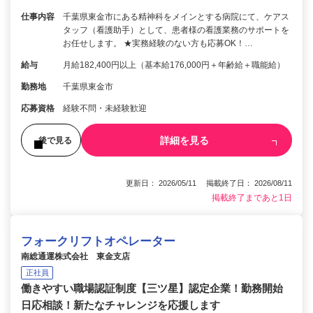
仕事内容
千葉県東金市にある精神科をメインとする病院にて、ケアス
タッフ（看護助手）として、患者様の看護業務のサポートを
お任せします。 ★実務経験のない方も応募OK！…
給与
月給182,400円以上（基本給176,000円＋年齢給＋職能給）
勤務地
千葉県東金市
応募資格
経験不問・未経験歓迎
詳細を見る
後で見る
更新日： 2026/05/11 掲載終了日： 2026/08/11
掲載終了まであと1日
フォークリフトオペレーター
南総通運株式会社 東金支店
正社員
働きやすい職場認証制度【三ツ星】認定企業！勤務開始
日応相談！新たなチャレンジを応援します