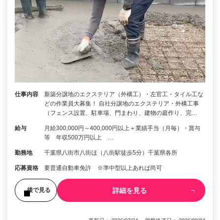
仕事内容
新築分譲地のエクステリア（外構工）・左官工・タイル工な
どの作業員大募集！ 自社分譲地のエクステリア・外構工事
（フェンス設置、駐車場、門まわり、建物の庭作り、完…
給与
月給300,000円～400,000円以上＋業績手当（月毎）・賞与
等 年収500万円以上 …
勤務地
千葉県八街市八街ほ（八街駅徒歩5分）千葉県各所
応募資格
要普通自動車免許 ※準中型以上あれば尚可
詳細を見る
後で見る