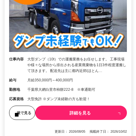
仕事内容
大型ダンプ（10t）での運搬業務をお任せします。 工事現場
や様々な場所から排出される産業廃棄物を1日3件程度運搬し
て頂きます。 配送先は主に都内近郊(ほとん…
給与
月給350,000円～400,000円
勤務地
千葉県大網白里市柿餅222-8 ※車通勤可
応募資格
大型免許 ※ダンプ未経験の方も歓迎！
詳細を見る
後で見る
更新日： 2026/08/05 掲載終了日： 2026/10/02