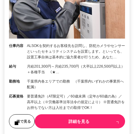
仕事内容
ALSOKを契約するお客様先を訪問し、防犯カメラやセンサー
といったセキュリティシステムを設置します。といっても、
設置工事自体は基本的に協力業者が行うため、あなた…
給与
月給201,300円～月給235,700円（大卒以上226,500円以上）
＋各種手当 《★…
勤務地
千葉県内各エリアでの勤務 （千葉県内いずれかの事業所へ
配属）
応募資格
要普通免許（AT限定可）／60歳未満（定年が60歳の為）／
高卒以上（※労働基準法等法令の規定により） ※普通免許を
お持ちでない方は入社までの取得でOK！
詳細を見る
後で見る