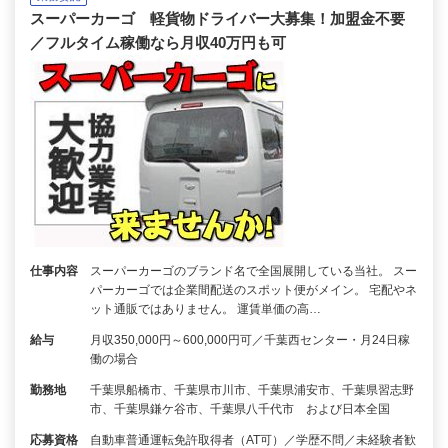
スーパーカーゴ 軽貨物ドライバー大募集！加盟金不要
／フルタイム稼働なら月収40万円も可
仕事内容
スーパーカーゴのブランド名で全国展開している当社。 スー
パーカーゴでは企業間配送のスポット便がメイン。 宅配やネ
ット通販ではありません。 運賃単価の高…
給与
月収350,000円～600,000円可／千葉西センター・月24日稼
働の場合
勤務地
千葉県船橋市、千葉県市川市、千葉県浦安市、千葉県習志野
市、千葉県鎌ケ谷市、千葉県八千代市 および日本全国
応募資格
自動車普通運転免許取得者（AT可）／学歴不問／未経験者歓