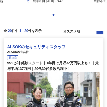
...
千葉県野田市山崎2744-1
葉都市モ
20
1
-
20
全
件中
件を表示
ALSOKのセキュリティスタッフ
ALSOK株式会社
正社員
95%が未経験スタート｜1年目で月収32万円以上も！｜賞
与平均137万円｜20代30代多数活躍中！