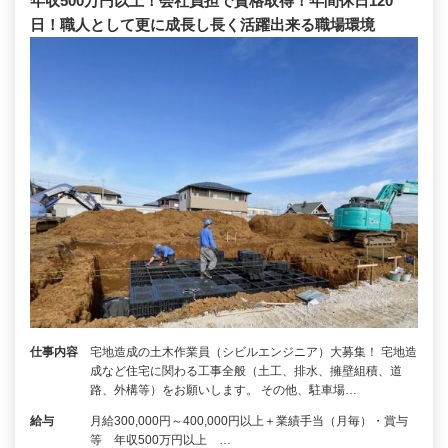
年収500万円以上！会社負担で資格取得！年間休日120
日！職人として更に成長し長く活躍出来る職場環境
仕事内容
宅地造成の土木作業員（シビルエンジニア）大募集！ 宅地造
成など住宅に関わる工事全般（土工、排水、擁壁組積、道
路、外構等）をお願いします。 その他、駐車場…
給与
月給300,000円～400,000円以上＋業績手当（月毎）・賞与
等 年収500万円以上 …