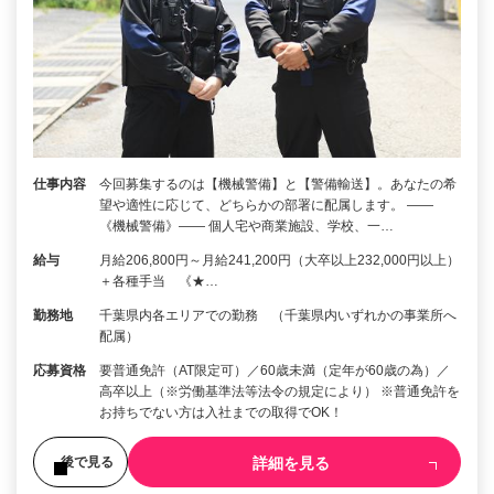
仕事内容
今回募集するのは【機械警備】と【警備輸送】。あなたの希
望や適性に応じて、どちらかの部署に配属します。 ――
《機械警備》―― 個人宅や商業施設、学校、一…
給与
月給206,800円～月給241,200円（大卒以上232,000円以上）
＋各種手当 《★…
勤務地
千葉県内各エリアでの勤務 （千葉県内いずれかの事業所へ
配属）
応募資格
要普通免許（AT限定可）／60歳未満（定年が60歳の為）／
高卒以上（※労働基準法等法令の規定により） ※普通免許を
お持ちでない方は入社までの取得でOK！
詳細を見る
後で見る