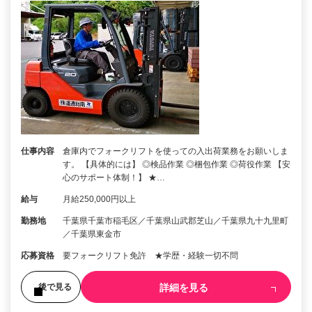
仕事内容
倉庫内でフォークリフトを使っての入出荷業務をお願いしま
す。 【具体的には】 ◎検品作業 ◎梱包作業 ◎荷役作業 【安
心のサポート体制！】 ★…
給与
月給250,000円以上
勤務地
千葉県千葉市稲毛区／千葉県山武郡芝山／千葉県九十九里町
／千葉県東金市
応募資格
要フォークリフト免許 ★学歴・経験一切不問
詳細を見る
後で見る