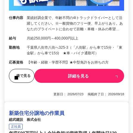
仕事内容
業績好調企業で、年齢不問の4tトラックドライバーとして活
躍してください。※一般貨物のフリー便、早上がりあり。あ
なたのプライベートに合わせて距離・車種・休みの希望…
給与
月給250,000円～400,000円以上
勤務地
千葉県八街市八街へ325-3（「八街駅」から車で15分・「東
金駅」から車で15分 ★車・バイク通勤可）
応募資格
【年齢・経験・学歴不問】★中型免許をお持ちの方
詳細を見る
後で見る
更新日： 2026/07/23 掲載終了日： 2026/09/18
新築住宅分譲地の作業員
総武建設 株式会社
正社員