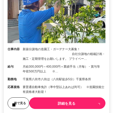
仕事内容
新築分譲地の造園工・ガーデナー大募集！
自社分譲地の植栽計画・
施工・定期管理をお願いします。 プライベー…
給与
月給300,000円～400,000円＋業績手当（月毎）・賞与等
年収500万円以上 ※…
勤務地
千葉県八街市八街ほ（八街駅徒歩5分）千葉県各所
応募資格
要普通自動車免許（準中型以上あれば尚可） ※造園技能士
有資格者大歓迎！
詳細を見る
後で見る