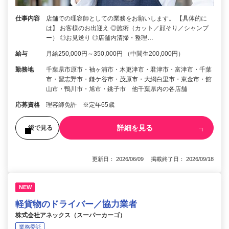
仕事内容
店舗での理容師としての業務をお願いします。 【具体的に
は】 お客様のお出迎え ◎施術（カット／顔そり／シャンプ
ー） ◎お見送り ◎店舗内清掃・整理…
給与
月給250,000円～350,000円 （中間生200,000円）
勤務地
千葉県市原市・袖ヶ浦市・木更津市・君津市・富津市・千葉
市・習志野市・鎌ケ谷市・茂原市・大網白里市・東金市・館
山市・鴨川市・旭市・銚子市 他千葉県内の各店舗
応募資格
理容師免許 ※定年65歳
詳細を見る
後で見る
更新日： 2026/06/09 掲載終了日： 2026/09/18
NEW
軽貨物のドライバー／協力業者
株式会社アネックス（スーパーカーゴ）
業務委託