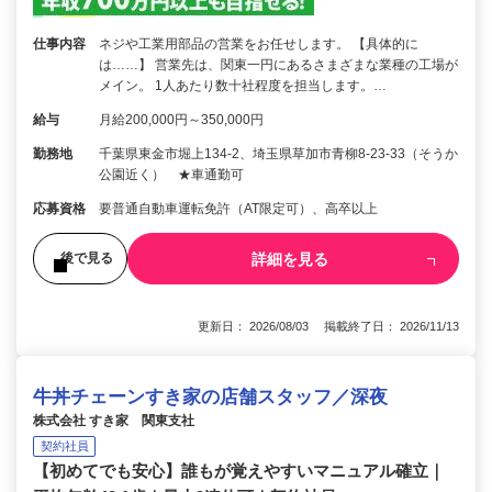
仕事内容
ネジや工業用部品の営業をお任せします。 【具体的に
は……】 営業先は、関東一円にあるさまざまな業種の工場が
メイン。 1人あたり数十社程度を担当します。…
給与
月給200,000円～350,000円
勤務地
千葉県東金市堀上134-2、埼玉県草加市青柳8-23-33（そうか
公園近く） ★車通勤可
応募資格
要普通自動車運転免許（AT限定可）、高卒以上
詳細を見る
後で見る
更新日： 2026/08/03 掲載終了日： 2026/11/13
牛丼チェーンすき家の店舗スタッフ／深夜
株式会社 すき家 関東支社
契約社員
【初めてでも安心】誰もが覚えやすいマニュアル確立｜