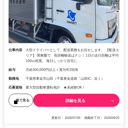
仕事内容
大型ドライバーとして、配送業務をお任せします。 【配送エ
リア】 関東圏で、長距離輸送はナシ！ 1日の走行距離は平均
100㎞程度。 毎日しっかり自宅に…
給与
月給300,000円以上＋賞与年2回有
勤務地
千葉県東金市山田（千葉東金道路「山田IC」近く）
応募資格
要大型自動車運転免許 ★未経験OK！
詳細を見る
後で見る
更新日： 2026/07/30 掲載終了日： 2026/09/25