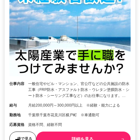
仕事内容
一般住宅やビル・マンション、官公庁などの公共施設の防水
工事（FRP防水・アスファルト防水・ウレタン塗膜防水・シ
ート防水・シーリング工事など）のお仕事になります。…
給与
月給200,000円～300,000円以上 ※経験・能力による
勤務地
千葉県千葉市花見川区横戸町 ※車通勤可
応募資格
資格不問、経験不問
詳細を見る
後で見る