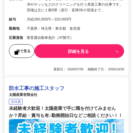
浄やサッシなどのクリーニングを行う美装工事の仕事です。
現場は主に１都3県（直行・直帰Ok※現場まで…
給与
月給260,000円～320,000円
勤務地
千葉県・埼玉県・東京都 各現場
応募資格
要普通自動車免許（AT限可）
詳細を見る
後で見る
更新日： 2026/07/30 掲載終了日： 2026/10/30
防水工事の施工スタッフ
太陽産業有限会社
正社員
未経験者大歓迎！太陽産業で手に職を付けてみません
か？昇給・賞与も有♪勤務開始日などご相談ください！！