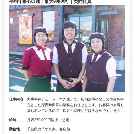
平均年齢49.1歳｜最大9連休可｜契約社員
仕事内容
大手牛丼チェーン『すき家』で、店内清掃や翌日の準備を中
心とした深夜時間帯の業務をお任せします。お客様の来店も
落ち着いているので、接客・調理などは少なめです。その…
給与
月収270,000円以上（想定）
勤務地
千葉県の「すき家」各店舗