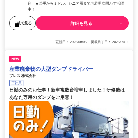
迎 ★若手からミドル、シニア層まで老若男女問わず活躍
中！
詳細を見る
後で見る
更新日： 2026/08/05 掲載終了日： 2026/09/11
NEW
産業廃棄物の大型ダンプドライバー
ブレス 株式会社
正社員
日勤のみのお仕事！新車複数台増車しました！研修後は
あなた専用のダンプをご用意！