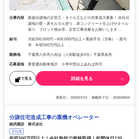
仕事内容
新築分譲地の左官工・タイル工などの作業員大募集！ 自社分
譲地の壁・床モルタル塗り、床コンクリート仕上げやタイル
張り、ブロック積み等、左官工事全般をお願いします…
給与
月給300,000円～400,000円以上＋業績手当（月毎）・賞与
等 年収500万円以上 …
勤務地
千葉県八街市八街ほ（八街駅徒歩5分）千葉県各所
応募資格
要普通自動車免許 ※準中型以上あれば尚可
詳細を見る
後で見る
更新日： 2026/07/24 掲載終了日： 2026/09/04
分譲住宅造成工事の重機オペレーター
総武建設 株式会社
正社員
年収500万円以上！会社負担で資格取得！年間休日120