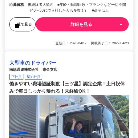
応募資格
未経験者大歓迎 ■年齢・転職回数・ブランクなど一切不問
（40～50代で入社した人も多数！） ■高卒以上
詳細を見る
後で見る
更新日： 2026/04/17 掲載終了日： 2027/04/23
大型車のドライバー
南総通運株式会社 東金支店
正社員
契約社員
働きやすい職場認証制度【三ツ星】認定企業！土日祝休
みで毎日しっかり帰れる！未経験OK！