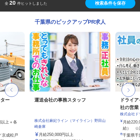
20
検索条件を保存
全
件ヒットしました
千葉県のピックアップPR求人
ーター
運送会社の事務スタッフ
ドライア
社の営業・
株式会社ド
株式会社麻妃ライン（マイライン）野田山
00円以上＋各
月給220,
崎倉庫
給） ☆試
月給250,000円以上
8／京成松戸
千葉県千