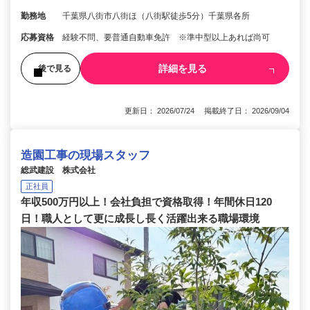
勤務地
千葉県八街市八街ほ（八街駅徒歩5分）千葉県各所
応募資格
経験不問、要普通自動車免許 ※準中型以上あれば尚可
詳細を見る
後で見る
更新日： 2026/07/24 掲載終了日： 2026/09/04
造園工事の現場スタッフ
総武建設 株式会社
正社員
年収500万円以上！会社負担で資格取得！年間休日120
日！職人として更に成長し長く活躍出来る職場環境