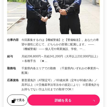
仕事内容
今回募集するのは【機械警備】と【警備輸送】。あなたの希
望や適性に応じて、どちらかの部署に配属します。 ――
《機械警備》―― 個人宅や商業施設、学校、一…
給与
月給206,800円～月給241,200円（大卒以上232,000円以上）
＋各種手当 《★…
勤務地
千葉県内各エリアでの勤務 （千葉県内いずれかの事業所へ
配属）
応募資格
要普通免許（AT限定可）／60歳未満（定年が60歳の為）／
高卒以上（※労働基準法等法令の規定により） ※普通免許を
お持ちでない方は入社までの取得でOK！
詳細を見る
後で見る