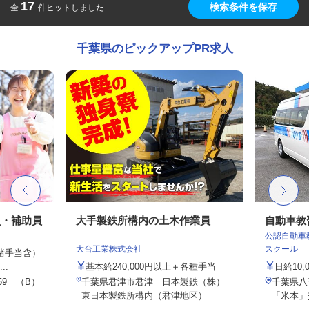
17
検索条件を保存
全
件ヒットしました
千葉県のピックアップPR求人
員・補助員
大手製鉄所構内の土木作業員
自動車教
公認自動車
大台工業株式会社
スクール
律諸手当含）
..
基本給240,000円以上＋各種手当
日給10,
9 （B）
千葉県君津市君津 日本製鉄（株）
千葉県八
東日本製鉄所構内（君津地区）
「米本」