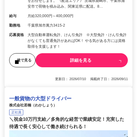
をお任せします。 《配送エリア》 茨城県鹿嶋市、千葉県浦
安市で荷物を積み込み、関東近県に配送。8…
給与
月給320,000円～400,000円
勤務地
千葉県旭市萬力3415-2
応募資格
大型自動車運転免許、けん引免許 ※大型免許・けん引免許
がなくても普通免許があればOK！ やる気がある方には資格
取得を支援します！
詳細を見る
後で見る
更新日： 2026/07/10 掲載終了日： 2026/09/11
一般貨物の大型ドライバー
株式会社若楠（わかしょう）
正社員
＼祝金10万円支給／多角的な経営で業績安定！充実した
待遇で長く安心して働き続けられる！