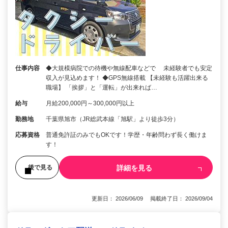
仕事内容
◆大規模病院での待機や無線配車などで 未経験者でも安定
収入が見込めます！ ◆GPS無線搭載 【未経験も活躍出来る
職場】 「挨拶」と「運転」が出来れば…
給与
月給200,000円～300,000円以上
勤務地
千葉県旭市（JR総武本線「旭駅」より徒歩3分）
応募資格
普通免許証のみでもOKです！学歴・年齢問わず長く働けま
す！
詳細を見る
後で見る
更新日： 2026/06/09 掲載終了日： 2026/09/04