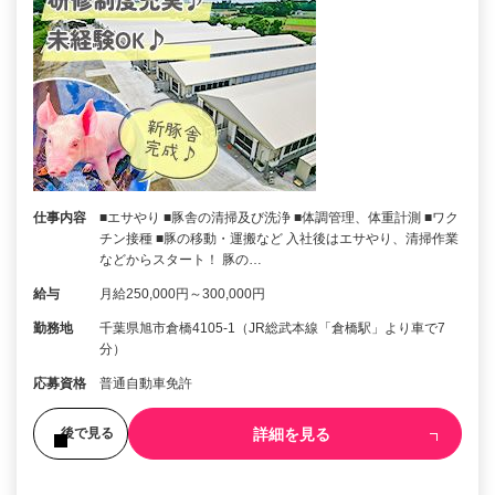
仕事内容
■エサやり ■豚舎の清掃及び洗浄 ■体調管理、体重計測 ■ワク
チン接種 ■豚の移動・運搬など 入社後はエサやり、清掃作業
などからスタート！ 豚の…
給与
月給250,000円～300,000円
勤務地
千葉県旭市倉橋4105-1（JR総武本線「倉橋駅」より車で7
分）
応募資格
普通自動車免許
詳細を見る
後で見る