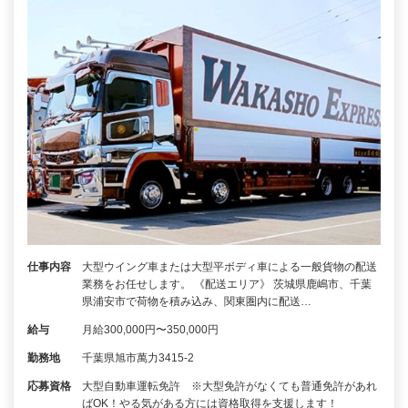
仕事内容
大型ウイング車または大型平ボディ車による一般貨物の配送
業務をお任せします。 《配送エリア》 茨城県鹿嶋市、千葉
県浦安市で荷物を積み込み、関東圏内に配送…
給与
月給300,000円〜350,000円
勤務地
千葉県旭市萬力3415-2
応募資格
大型自動車運転免許 ※大型免許がなくても普通免許があれ
ばOK！やる気がある方には資格取得を支援します！