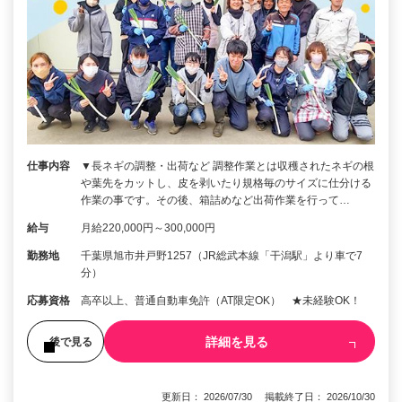
仕事内容
▼長ネギの調整・出荷など 調整作業とは収穫されたネギの根
や葉先をカットし、皮を剥いたり規格毎のサイズに仕分ける
作業の事です。その後、箱詰めなど出荷作業を行って…
給与
月給220,000円～300,000円
勤務地
千葉県旭市井戸野1257（JR総武本線「干潟駅」より車で7
分）
応募資格
高卒以上、普通自動車免許（AT限定OK） ★未経験OK！
詳細を見る
後で見る
更新日： 2026/07/30 掲載終了日： 2026/10/30