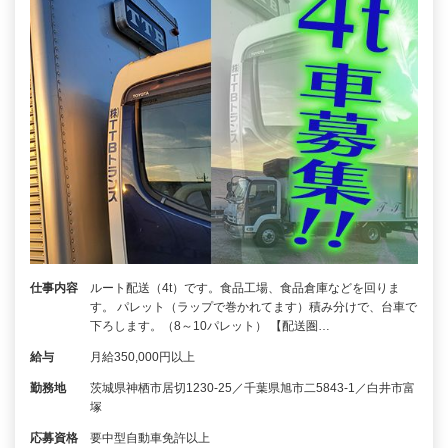
仕事内容
ルート配送（4t）です。食品工場、食品倉庫などを回りま
す。 パレット（ラップで巻かれてます）積み分けで、台車で
下ろします。（8～10パレット） 【配送圏…
給与
月給350,000円以上
勤務地
茨城県神栖市居切1230‐25／千葉県旭市二5843-1／白井市富
塚
応募資格
要中型自動車免許以上