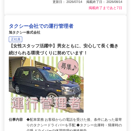
更新日： 2026/07/14 掲載終了日： 2026/08/14
掲載終了まであと7日
タクシー会社での運行管理者
旭タクシー株式会社
正社員
【女性スタッフ活躍中】男女ともに、安心して長く働き
続けられる環境づくりに努めています！
仕事内容
◆配車業務 お客様からの電話を受けた後、条件にあった最寄
りのタクシードライバーを手配 ◆タクシー出庫時・帰庫時の
点呼 ドライバーの体調管理や連絡報告…