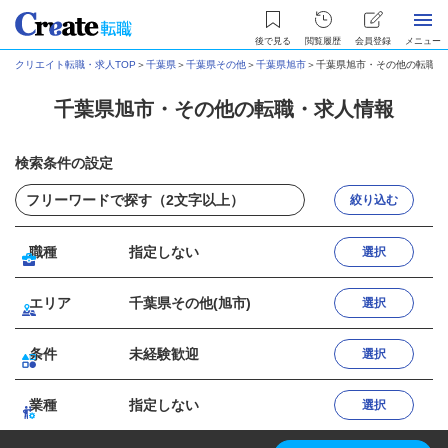
後で見る
閲覧履歴
会員登録
メニュー
クリエイト転職・求人TOP
＞
千葉県
＞
千葉県その他
＞
千葉県旭市
＞
千葉県旭市・その他の転職・
千葉県旭市・その他の転職・求人情報
検索条件の設定
絞り込む
職種
指定しない
選択
エリア
千葉県その他(旭市)
選択
条件
未経験歓迎
選択
業種
指定しない
選択