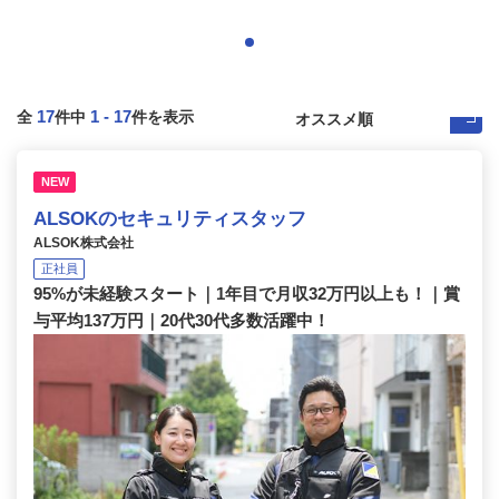
17
1
-
17
全
件中
件を表示
NEW
ALSOKのセキュリティスタッフ
ALSOK株式会社
正社員
95%が未経験スタート｜1年目で月収32万円以上も！｜賞
与平均137万円｜20代30代多数活躍中！