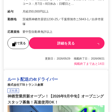
コース：月7日～8日休み：日曜日と…
給与
月給350,000円以上
勤務地
茨城県神栖市居切1230‐25／千葉県旭市ニ5843‐1／白井市富
塚
応募資格
要中型自動車免許以上
詳細を見る
後で見る
更新日： 2026/05/29 掲載終了日： 2026/08/21
掲載終了まであと14日
ルート配送の4tドライバー
株式会社TTBトランス倉庫
正社員
神栖営業所新オープン！【2026年9月中旬】オープニング
スタッフ募集！高速使用OK！