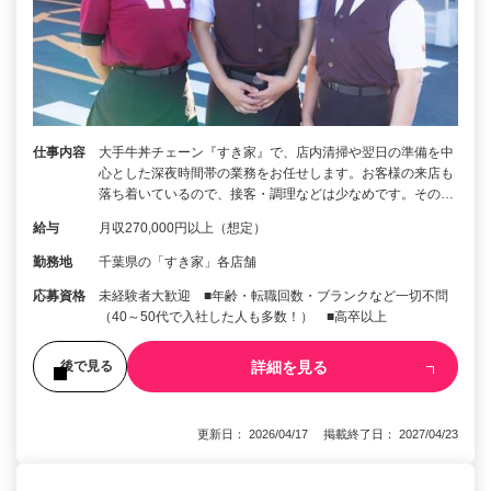
仕事内容
大手牛丼チェーン『すき家』で、店内清掃や翌日の準備を中
心とした深夜時間帯の業務をお任せします。お客様の来店も
落ち着いているので、接客・調理などは少なめです。その…
給与
月収270,000円以上（想定）
勤務地
千葉県の「すき家」各店舗
応募資格
未経験者大歓迎 ■年齢・転職回数・ブランクなど一切不問
（40～50代で入社した人も多数！） ■高卒以上
詳細を見る
後で見る
更新日： 2026/04/17 掲載終了日： 2027/04/23