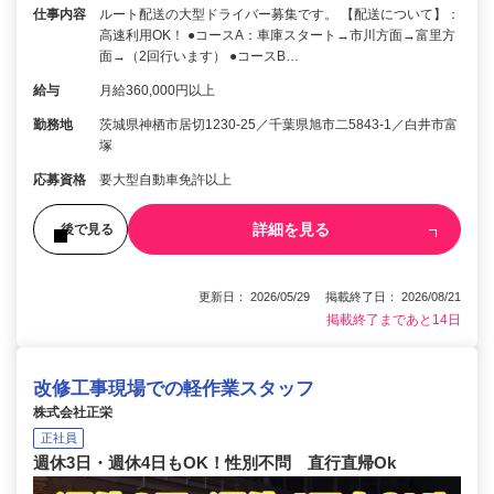
仕事内容
ルート配送の大型ドライバー募集です。 【配送について】：
高速利用OK！ ●コースA：車庫スタート→市川方面→富里方
面→（2回行います） ●コースB…
給与
月給360,000円以上
勤務地
茨城県神栖市居切1230‐25／千葉県旭市二5843-1／白井市富
塚
応募資格
要大型自動車免許以上
詳細を見る
後で見る
更新日： 2026/05/29 掲載終了日： 2026/08/21
掲載終了まであと14日
改修工事現場での軽作業スタッフ
株式会社正栄
正社員
週休3日・週休4日もOK！性別不問 直行直帰Ok