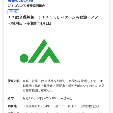
農協の総合職
JAちばみどり農業協同組合
正社員
＊＊総合職募集！！＊＊＼＼U・Iターンも歓迎！／／
＜採用日＞令和9年4月1日
仕事内容
事務・営業・他 ※適性を判断し、各業務を決定します。 ★
勤務地：旭市・銚子市・匝瑳市・横芝光町のいずれかの支店
※変更範囲：変更なし
給与
月給195,000円～272,000円＋諸手当
勤務地
千葉県旭市ロ-1549-1 ・銚子市・匝瑳市・山武郡横芝光町