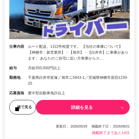
仕事内容
ルート配送。1日2件程度です。 【当社の車庫について】
【神栖市：新営業所】・【旭市】・【白井市】に車庫があり
ます。 あなたのご自宅に近い方車庫からス…
給与
月給350,000円以上
勤務地
千葉県白井市富塚／旭市ニ5843‐1／茨城県神栖市居切1230‐
25
応募資格
要中型自動車免許以上
詳細を見る
後で見る
更新日： 2026/05/29 掲載終了日： 2026/08/21
掲載終了まであと14日