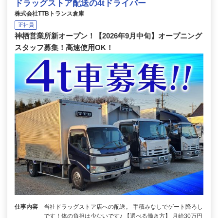
ドラッグストア配送の4tドライバー
株式会社TTBトランス倉庫
正社員
神栖営業所新オープン！【2026年9月中旬】オープニング
スタッフ募集！高速使用OK！
仕事内容
当社ドラッグストア店への配送。 手積みなしでゲート降ろし
です！体の負担は少ないです♪ 【選べる働き方】 月給30万円