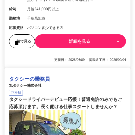
給与
月給241,000円以上
勤務地
千葉県旭市
応募資格
パソコン多少できる方
詳細を見る
後で見る
更新日： 2026/06/09 掲載終了日： 2026/09/04
タクシーの乗務員
旭タクシー株式会社
正社員
タクシードライバーデビュー応援！普通免許のみでもご
応募頂けます。長く働ける仕事スタートしませんか？