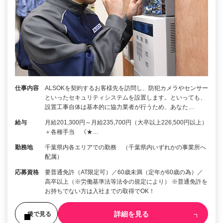
仕事内容
ALSOKを契約するお客様先を訪問し、防犯カメラやセンサー
といったセキュリティシステムを設置します。といっても、
設置工事自体は基本的に協力業者が行うため、あなた…
給与
月給201,300円～月給235,700円（大卒以上226,500円以上）
＋各種手当 《★…
勤務地
千葉県内各エリアでの勤務 （千葉県内いずれかの事業所へ
配属）
応募資格
要普通免許（AT限定可）／60歳未満（定年が60歳の為）／
高卒以上（※労働基準法等法令の規定により） ※普通免許を
お持ちでない方は入社までの取得でOK！
詳細を見る
後で見る