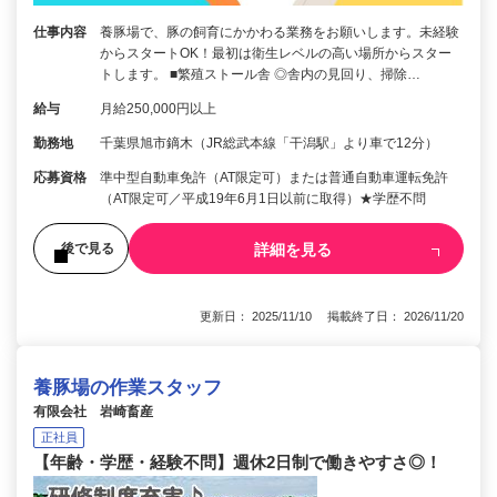
仕事内容
養豚場で、豚の飼育にかかわる業務をお願いします。未経験
からスタートOK！最初は衛生レベルの高い場所からスター
トします。 ■繁殖ストール舎 ◎舎内の見回り、掃除…
給与
月給250,000円以上
勤務地
千葉県旭市鏑木（JR総武本線「干潟駅」より車で12分）
応募資格
準中型自動車免許（AT限定可）または普通自動車運転免許
（AT限定可／平成19年6月1日以前に取得）★学歴不問
詳細を見る
後で見る
更新日： 2025/11/10 掲載終了日： 2026/11/20
養豚場の作業スタッフ
有限会社 岩崎畜産
正社員
【年齢・学歴・経験不問】週休2日制で働きやすさ◎！