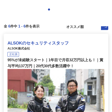
6
1
-
6
全
件中
件を表示
ALSOKのセキュリティスタッフ
ALSOK株式会社
正社員
95%が未経験スタート｜1年目で月収32万円以上も！｜賞
与平均137万円｜20代30代多数活躍中！