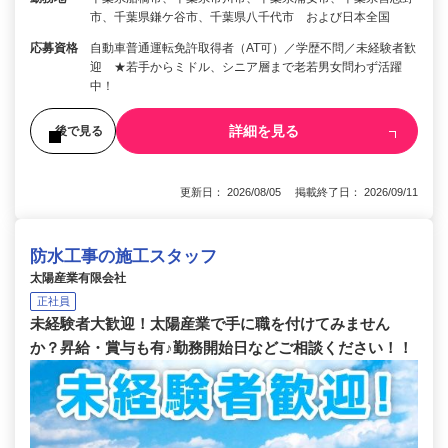
市、千葉県鎌ケ谷市、千葉県八千代市 および日本全国
応募資格
自動車普通運転免許取得者（AT可）／学歴不問／未経験者歓
迎 ★若手からミドル、シニア層まで老若男女問わず活躍
中！
詳細を見る
後で見る
更新日： 2026/08/05 掲載終了日： 2026/09/11
防水工事の施工スタッフ
太陽産業有限会社
正社員
未経験者大歓迎！太陽産業で手に職を付けてみません
か？昇給・賞与も有♪勤務開始日などご相談ください！！