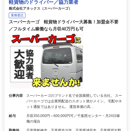
軽貨物のドライバー／協力業者
株式会社アネックス（スーパーカーゴ）
業務委託
スーパーカーゴ 軽貨物ドライバー大募集！加盟金不要
／フルタイム稼働なら月収40万円も可
仕事内容
スーパーカーゴのブランド名で全国展開している当社。 スー
パーカーゴでは企業間配送のスポット便がメイン。 宅配やネ
ット通販ではありません。 運賃単価の高…
給与
月収350,000円～600,000円可／千葉西センター・月24日稼
働の場合
勤務地
千葉県船橋市、千葉県市川市、千葉県浦安市、千葉県習志野