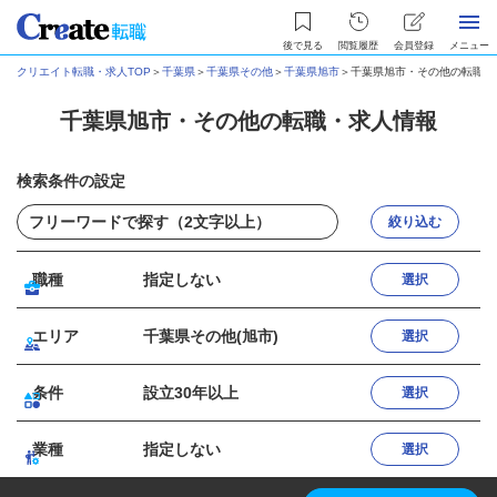
後で見る
閲覧履歴
会員登録
メニュー
クリエイト転職・求人TOP
＞
千葉県
＞
千葉県その他
＞
千葉県旭市
＞
千葉県旭市・その他の転職・
千葉県旭市・その他の転職・求人情報
検索条件の設定
絞り込む
職種
指定しない
選択
エリア
千葉県その他(旭市)
選択
条件
設立30年以上
選択
業種
指定しない
選択