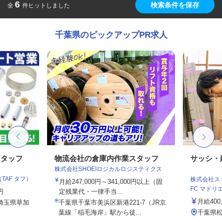
6
検索条件を保存
全
件ヒットしました
千葉県のピックアップPR求人
スタッフ
物流会社の倉庫内作業スタッフ
サッシ・
株式会社SHOEIロジカルロジスティクス
AF タフ）
株式会社スミ
月給247,000円～341,000円以上（固
FC マドリエ松
円
定残業代・一律手当...
月給400
、埼玉県草加
千葉県千葉市美浜区新港221-7（JR京
葉線「稲毛海岸」駅から徒...
千葉県松