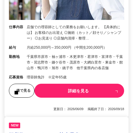
仕事内容
店舗での理容師としての業務をお願いします。 【具体的に
は】 お客様のお出迎え ◎施術（カット／顔そり／シャンプ
ー） ◎お見送り ◎店舗内清掃・整理…
給与
月給250,000円～350,000円 （中間生200,000円）
勤務地
千葉県市原市・袖ヶ浦市・木更津市・君津市・富津市・千葉
市・習志野市・鎌ケ谷市・茂原市・大網白里市・東金市・館
山市・鴨川市・旭市・銚子市 他千葉県内の各店舗
応募資格
理容師免許 ※定年65歳
詳細を見る
後で見る
更新日： 2026/06/09 掲載終了日： 2026/09/18
NEW