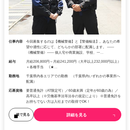
仕事内容
今回募集するのは【機械警備】と【警備輸送】。あなたの希
望や適性に応じて、どちらかの部署に配属します。 ――
《機械警備》―― 個人宅や商業施設、学校、一…
給与
月給206,800円～月給241,200円（大卒以上232,000円以上）
＋各種手当 《★…
勤務地
千葉県内各エリアでの勤務 （千葉県内いずれかの事業所へ
配属）
応募資格
要普通免許（AT限定可）／60歳未満（定年が60歳の為）／
高卒以上（※労働基準法等法令の規定により） ※普通免許を
お持ちでない方は入社までの取得でOK！
詳細を見る
後で見る