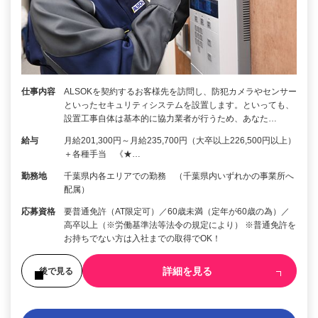
仕事内容
ALSOKを契約するお客様先を訪問し、防犯カメラやセンサー
といったセキュリティシステムを設置します。といっても、
設置工事自体は基本的に協力業者が行うため、あなた…
給与
月給201,300円～月給235,700円（大卒以上226,500円以上）
＋各種手当 《★…
勤務地
千葉県内各エリアでの勤務 （千葉県内いずれかの事業所へ
配属）
応募資格
要普通免許（AT限定可）／60歳未満（定年が60歳の為）／
高卒以上（※労働基準法等法令の規定により） ※普通免許を
お持ちでない方は入社までの取得でOK！
詳細を見る
後で見る