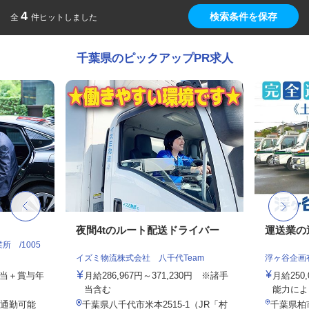
4
検索条件を保存
全
件ヒットしました
千葉県のピックアップPR求人
夜間4tのルート配送ドライバー
運送業の
 /1005
イズミ物流株式会社 八千代Team
浮ヶ谷企画
手当＋賞与年
月給286,967円～371,230円 ※諸手
月給250
当含む
能力によ
通勤可能
千葉県八千代市米本2515-1（JR「村
千葉県柏