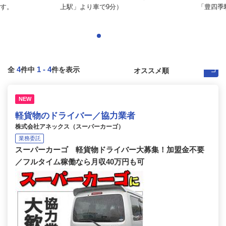
す。
上駅」より車で9分）
「豊四季駅
4
1
-
4
全
件中
件を表示
NEW
軽貨物のドライバー／協力業者
株式会社アネックス（スーパーカーゴ）
業務委託
スーパーカーゴ 軽貨物ドライバー大募集！加盟金不要
／フルタイム稼働なら月収40万円も可