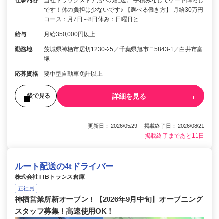
仕事内容
当社ドラッグストア店への配送。 手積みなしでゲート降ろし
です！体の負担は少ないです♪ 【選べる働き方】 月給30万円
コース：月7日～8日休み：日曜日と…
給与
月給350,000円以上
勤務地
茨城県神栖市居切1230‐25／千葉県旭市ニ5843‐1／白井市富
塚
応募資格
要中型自動車免許以上
詳細を見る
後で見る
更新日： 2026/05/29 掲載終了日： 2026/08/21
掲載終了まであと11日
ルート配送の4tドライバー
株式会社TTBトランス倉庫
正社員
神栖営業所新オープン！【2026年9月中旬】オープニング
スタッフ募集！高速使用OK！