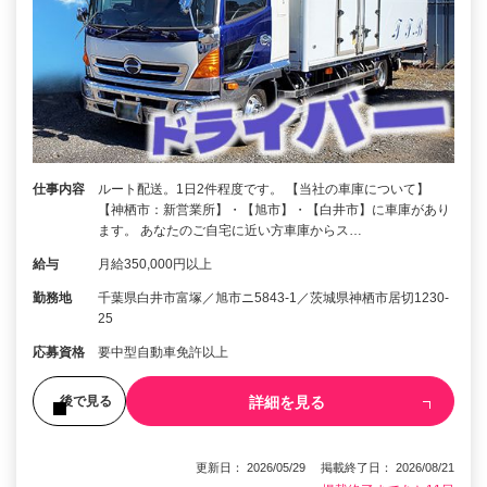
仕事内容
ルート配送。1日2件程度です。 【当社の車庫について】
【神栖市：新営業所】・【旭市】・【白井市】に車庫があり
ます。 あなたのご自宅に近い方車庫からス…
給与
月給350,000円以上
勤務地
千葉県白井市富塚／旭市ニ5843‐1／茨城県神栖市居切1230‐
25
応募資格
要中型自動車免許以上
詳細を見る
後で見る
更新日： 2026/05/29 掲載終了日： 2026/08/21