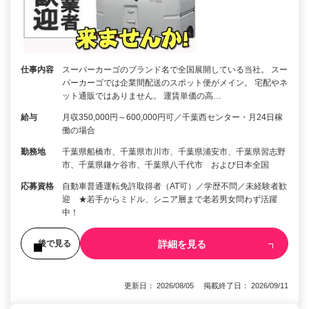
仕事内容
スーパーカーゴのブランド名で全国展開している当社。 スー
パーカーゴでは企業間配送のスポット便がメイン。 宅配やネ
ット通販ではありません。 運賃単価の高…
給与
月収350,000円～600,000円可／千葉西センター・月24日稼
働の場合
勤務地
千葉県船橋市、千葉県市川市、千葉県浦安市、千葉県習志野
市、千葉県鎌ケ谷市、千葉県八千代市 および日本全国
応募資格
自動車普通運転免許取得者（AT可）／学歴不問／未経験者歓
迎 ★若手からミドル、シニア層まで老若男女問わず活躍
中！
詳細を見る
後で見る
更新日： 2026/08/05 掲載終了日： 2026/09/11