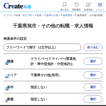
後で見る
閲覧履歴
会員登録
メニュー
クリエイト転職・求人TOP
＞
千葉県
＞
千葉県その他
＞
千葉県旭市
＞
千葉県旭市・その他の転職・
千葉県旭市・その他の転職・求人情報
検索条件の設定
絞り込む
ドライバー(ドライバー(普通免
職種
選択
許・準中型免許・中型免許))
エリア
千葉県その他(旭市)
選択
条件
指定しない
選択
業種
指定しない
選択