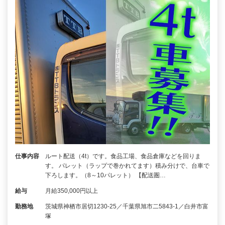
仕事内容
ルート配送（4t）です。食品工場、食品倉庫などを回りま
す。 パレット（ラップで巻かれてます）積み分けで、台車で
下ろします。（8～10パレット） 【配送圏…
給与
月給350,000円以上
勤務地
茨城県神栖市居切1230‐25／千葉県旭市二5843-1／白井市富
塚