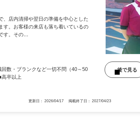
アル確立｜平均年齢49.1歳｜最大9連休
』で、店内清掃や翌日の準備を中心とした
します。お客様の来店も落ち着いているの
めです。その…
職回数・ブランクなど一切不問（40～50
後で見
■高卒以上
更新日： 2026/04/17 掲載終了日： 2027/04/23