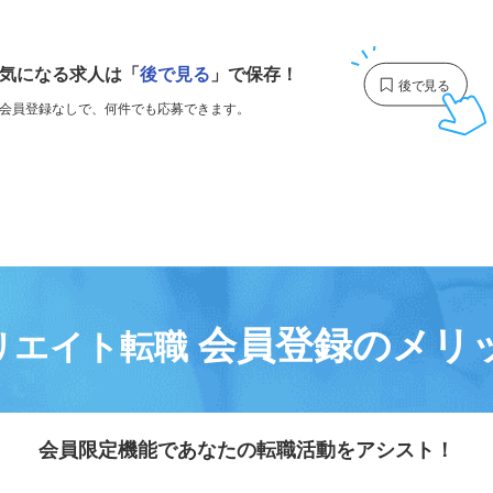
1
気になる求人は
「
後で見る
」で保存！
会員登録なしで、
何件でも応募できます。
会員登録のメリ
リエイト転職