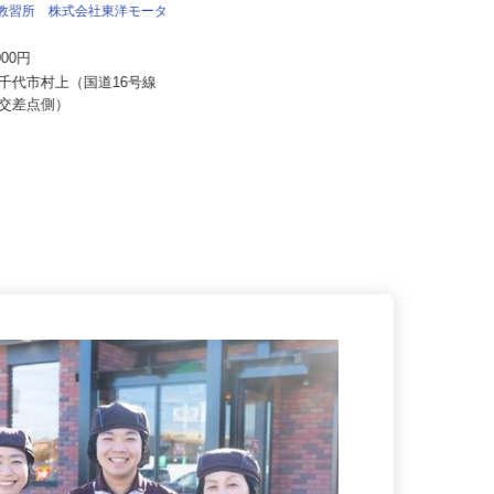
内宮運輸機工株式会社
車教習所 株式会社東洋モータ
月給199,585円～232,859円以上＋別
ル
途手当支給 ★経験...
,000円
千葉県市川市塩浜3丁目（本社）／
八千代市村上（国道16号線
茨城県那珂郡東海村村松（那珂営
」交差点側）
業...