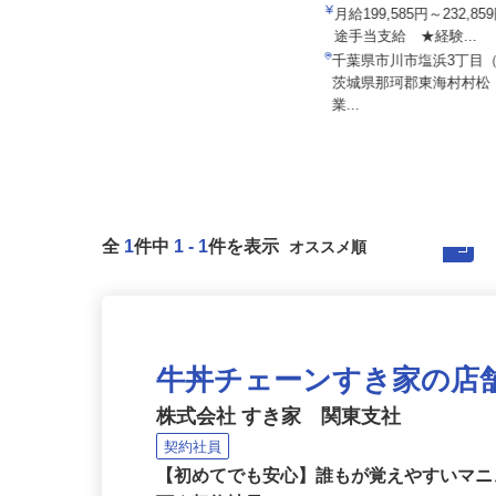
内宮運輸機工株式会社
公認自動車教習所 株式会社東洋モータ
月給199,585円～232,
ースクール
途手当支給 ★経験...
日給10,000円
千葉県市川市塩浜3丁目
千葉県八千代市村上（国道16号線
茨城県那珂郡東海村村
「米本」交差点側）
業...
全
1
件中
1
-
1
件を表示
牛丼チェーンすき家の店
株式会社 すき家 関東支社
契約社員