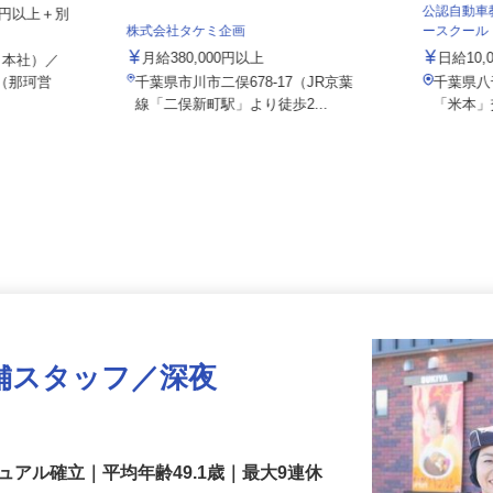
公認自動
859円以上＋別
株式会社タケミ企画
ースクー
月給380,000円以上
日給10
（本社）／
松（那珂営
千葉県市川市二俣678-17（JR京葉
千葉県
線「二俣新町駅」より徒歩2...
「米本
舗スタッフ／深夜