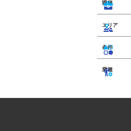
職種
エリア
条件
業種